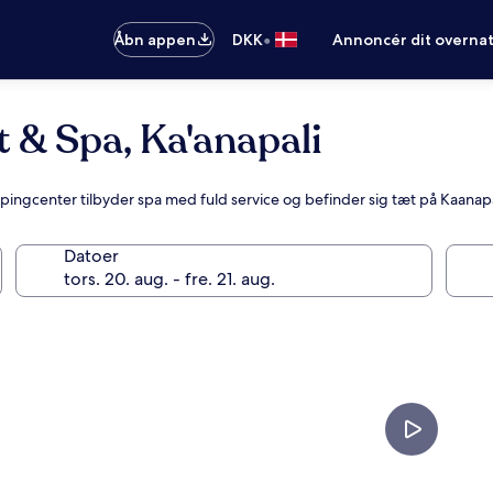
•
Åbn appen
DKK
Annoncér dit overna
 & Spa, Ka'anapali
oppingcenter tilbyder spa med fuld service og befinder sig tæt på Kaanap
Datoer