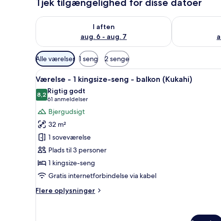
Tjek tilgængelighed for disse datoer
Tjek tilgængelighed for i aften aug. 6 - aug. 7
Tjek tilgænge
I aften
aug. 6 - aug. 7
a
Tilgængelige
Alle værelser
1 seng
2 senge
filtre
Indlæs
Senge med topmadrasser, peng
for
6
Værelse - 1 kingsize-seng - balkon (Kukahi)
alle
værelser
Rigtig godt
billeder
8,2
8,2 ud af 10
(61
61 anmeldelser
af
anmeldelser)
Bjergudsigt
Værelse
32 m²
-
1 soveværelse
1
Plads til 3 personer
kingsize-
1 kingsize-seng
seng
-
Gratis internetforbindelse via kabel
balkon
Flere
Flere oplysninger
(Kukahi)
oplysninger
om
Værelse