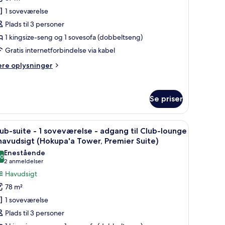
1 soveværelse
Plads til 3 personer
ingsize-
1 kingsize-seng og 1 sovesofa (dobbeltseng)
eng
Gratis internetforbindelse via kabel
ed
ovesofa
ere
ere oplysninger
Luxury
lysninger
m
cean
ub-
iew,
Se priser
relse
okupa'a
ower)
væggen.
eng, et spisebord, en stol og havudsigt.
ndlæs
Et moderne hotelværelse med stort vindue, et 
ngsize-
6
ub-suite - 1 soveværelse - adgang til Club-lounge
le
ng
havudsigt (Hokupa'a Tower, Premier Suite)
ed
illeder
Enestående
vesofa
,0
f
10,0 ud af 10
(2
2 anmeldelser
uxury
lub-
anmeldelser)
cean
Havudsigt
uite
ew,
78 m²
kupa'a
1 soveværelse
wer)
Plads til 3 personer
oveværelse