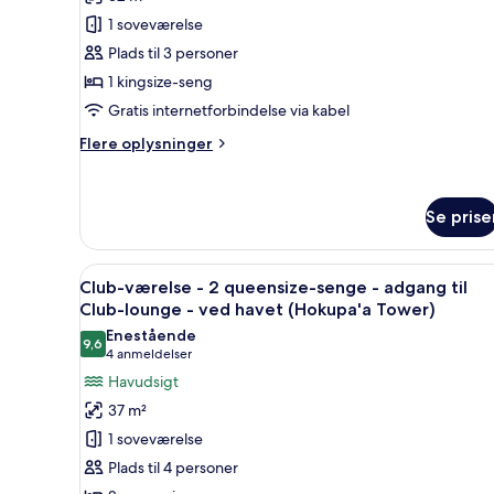
-
-
1 soveværelse
delvis
1
havudsigt
Plads til 3 personer
kingsize-
(Hokupa'a
1 kingsize-seng
Tower)
seng
Gratis internetforbindelse via kabel
-
havudsigt
Flere
Flere oplysninger
(Kukahi)
oplysninger
om
Superior-
Se prise
værelse
-
1
Indlæs
Et hotelværelse med to senge,
kingsize-
5
Club-værelse - 2 queensize-senge - adgang til
alle
seng
Club-lounge - ved havet (Hokupa'a Tower)
-
billeder
Enestående
havudsigt
9,6
af
9,6 ud af 10
(4
4 anmeldelser
(Kukahi)
Club-
anmeldelser)
Havudsigt
værelse
37 m²
-
1 soveværelse
2
Plads til 4 personer
queensize-