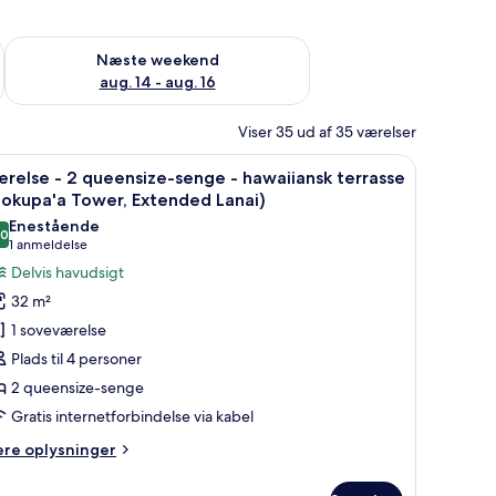
d aug. 7 - aug. 9
Tjek tilgængelighed for næste weekend aug. 14 - aug. 16
Næste weekend
aug. 14 - aug. 16
Viser 35 ud af 35 værelser
å værelset, skrivebord
ndlæs
Et hotelværelse med to senge, et skrivebord 
6
relse - 2 queensize-senge - hawaiiansk terrasse
le
okupa'a Tower, Extended Lanai)
illeder
Enestående
,0
f
10,0 ud af 10
(1
1 anmeldelse
ærelse
anmeldelse)
Delvis havudsigt
32 m²
1 soveværelse
ueensize-
Plads til 4 personer
enge
2 queensize-senge
Gratis internetforbindelse via kabel
awaiiansk
errasse
ere
ere oplysninger
Hokupa'a
lysninger
m