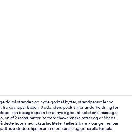
Video af ove
nge tid på stranden og nyde godt af hytter, strandparasoller og
t fra Kaanapali Beach. 3 udendørs pools sikrer underholdning for
kælelse, kan besøge spaen for at nyde godt af hot stone-massage,
2 barer/loun
en af 2 restauranter, serverer hawaiianske retter og er åben til
ette hotel med luksusfaciliteter tæller 2 barer/lounger, en bar
godt lide stedets hjælpsomme personale og generelle forhold.