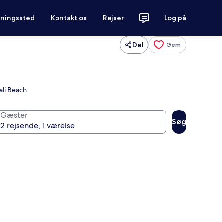
tningssted
Kontakt os
Rejser
Log på
Del
Gem
ali Beach
Gæster
Søg