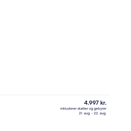
Facilitet på overnatningsstedet
rnatningsstedet
Den
4.997 kr.
nuværende
inkluderer skatter og gebyrer
pris
21. aug. - 22. aug.
ger, bar ved poolen
Selskabssal
er
4.997 kr.