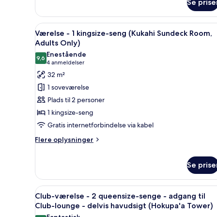
Se prise
-
1
kingsize-
Indlæs
Et moderne hotelværelse med en 
seng
5
Værelse - 1 kingsize-seng (Kukahi Sundeck Room,
alle
-
Adults Only)
balkon
billeder
Enestående
(Kukahi)
9,6
af
9,6 ud af 10
(4
4 anmeldelser
Værelse
anmeldelser)
32 m²
-
1 soveværelse
1
Plads til 2 personer
kingsize-
1 kingsize-seng
seng
Gratis internetforbindelse via kabel
(Kukahi
Sundeck
Flere
Flere oplysninger
oplysninger
Room,
om
Adults
Se prise
Værelse
Only)
-
1
Indlæs
Et hotelværelse med to senge, e
kingsize-
8
Club-værelse - 2 queensize-senge - adgang til
seng
alle
Club-lounge - delvis havudsigt (Hokupa'a Tower)
(Kukahi
billeder
Fantastisk