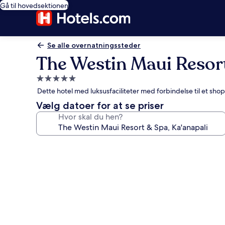
Gå til hovedsektionen
Se alle overnatningssteder
The Westin Maui Resort
5.0-
stjernet
Dette hotel med luksusfaciliteter med forbindelse til et sh
overnatningssted
Vælg datoer for at se priser
Hvor skal du hen?
Billedgalleri
for
The
Westin
Maui
Resort