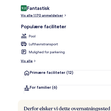
Anmeldelser
Fantastisk
9,2
9,2 ud af 10.
Vis alle 1.170 anmeldelser
Terrasse/går
Populære faciliteter
Pool
Lufthavnstransport
Mulighed for parkering
Vis alle
Primære faciliteter
(12)
For familier
(6)
Derfor elsker vi dette overnatningssted