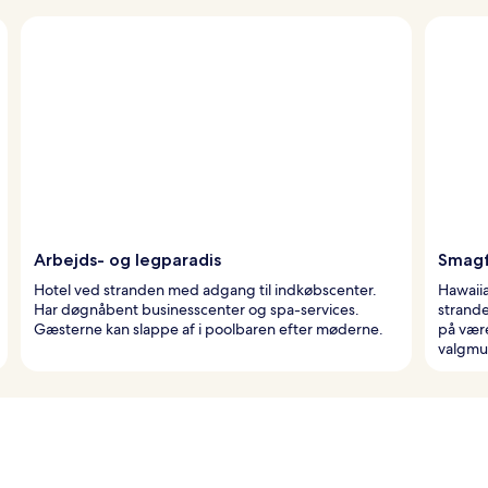
Arbejds- og legparadis
Smagf
Hotel ved stranden med adgang til indkøbscenter.
Hawaii
Har døgnåbent businesscenter og spa-services.
strande
Gæsterne kan slappe af i poolbaren efter møderne.
på vær
valgmu