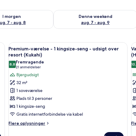
lighed for i morgen aug. 7 - aug. 8
Tjek tilgængelighed for denne weeken
I morgen
Denne weekend
ug. 7 - aug. 8
aug. 7 - aug. 9
eskab på værelset, skrivebord
Indlæs
Senge med topmadrasser, pengeskab p
I
5
Premium-værelse - 1 kingsize-seng - udsigt over
Væ
alle
al
resort (Kukahi)
(H
billeder
b
Fremragende
8,8
10
af
a
8,8 ud af 10
(21
21 anmeldelser
Premium-
V
anmeldelser)
Bjergudsigt
værelse
-
32 m²
-
2
1 soveværelse
1
q
Plads til 3 personer
kingsize-
s
1 kingsize-seng
seng
-
Gratis internetforbindelse via kabel
-
h
udsigt
t
Flere
Fl
Flere oplysninger
Fl
over
oplysninger
(
op
om
o