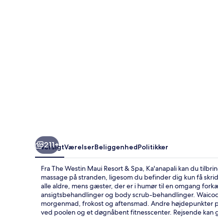
&
Spa,
Ka'anapali
211+
Oversigt
Værelser
Beliggenhed
Politikker
Fra The Westin Maui Resort & Spa, Ka'anapali kan du tilbri
massage på stranden, ligesom du befinder dig kun få skrid
alle aldre, mens gæster, der er i humør til en omgang for
ansigtsbehandlinger og body scrub-behandlinger. Waicoco, 
morgenmad, frokost og aftensmad. Andre højdepunkter på d
ved poolen og et døgnåbent fitnesscenter. Rejsende kan 