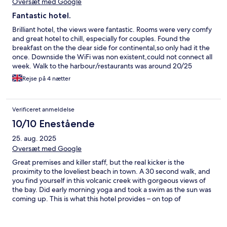
Oversæt med Google
Fantastic hotel.
Brilliant hotel, the views were fantastic. Rooms were very comfy
and great hotel to chill, especially for couples. Found the
breakfast on the the dear side for continental,so only had it the
once. Downside the WiFi was non existent,could not connect all
week. Walk to the harbour/restaurants was around 20/25
minutes but was a bus every hour by the hotel. Would definitely
Rejse på 4 nætter
stay here again.
Verificeret anmeldelse
10/10 Enestående
25. aug. 2025
Oversæt med Google
Great premises and killer staff, but the real kicker is the
proximity to the loveliest beach in town. A 30 second walk, and
you find yourself in this volcanic creek with gorgeous views of
the bay. Did early morning yoga and took a swim as the sun was
coming up. This is what this hotel provides – on top of
everything else! Also, great breakfast experience. A no-brainer.