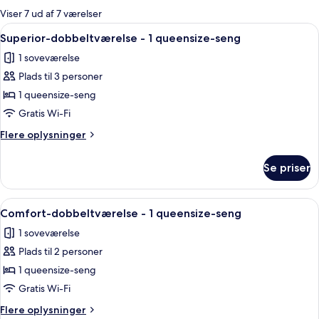
for
Viser 7 ud af 7 værelser
værelser
Indlæs
Et soveværelse med en seng, et lille 
4
Superior-dobbeltværelse - 1 queensize-seng
alle
1 soveværelse
billeder
Plads til 3 personer
af
Superior-
1 queensize-seng
dobbeltværelse
Gratis Wi-Fi
-
Flere
Flere oplysninger
1
oplysninger
queensize-
om
Se priser
Superior-
seng
dobbeltværelse
-
Indlæs
Et hotelværelse med en seng, et lille b
3
1
Comfort-dobbeltværelse - 1 queensize-seng
alle
queensize-
1 soveværelse
seng
billeder
Plads til 2 personer
af
Comfort-
1 queensize-seng
dobbeltværelse
Gratis Wi-Fi
-
Flere
Flere oplysninger