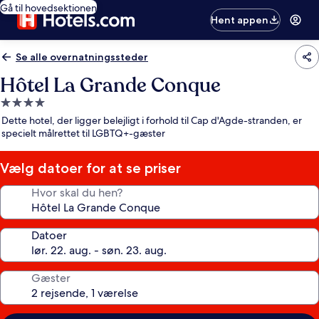
Gå til hovedsektionen
Hent appen
Se alle overnatningssteder
Hôtel La Grande Conque
4.0-
stjernet
Dette hotel, der ligger belejligt i forhold til Cap d'Agde-stranden, er
overnatningssted
specielt målrettet til LGBTQ+-gæster
Vælg datoer for at se priser
Hvor skal du hen?
Datoer
Gæster