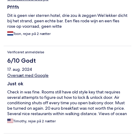
Pfffh
Dit is geen vier sterren hotel, drie zou ik zeggen Wel lekker dicht
bij het strand, geen echte bar. Een fles rode wijn en een fles
rose op voorraad, geen witte
Toon, rejse på 2 nætter
Verificeret anmeldelse
6/10 Godt
17. aug. 2024
Oversæt med Google
Just ok
Check in was fine. Rooms still have old style key that requires
several attempts to figure out how to lock & unlock door. Air
conditioning shuts off every time you open balcony door. Must
be turned on again. 20 euro breakfast was not worth the price.
Several nice restaurants within walking distance. Views of ocean
were amazing.
Timothy, rejse på 2 nætter