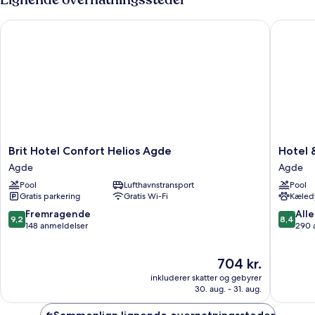
personer
Brit Hotel Confort Helios Agde
Hotel &
Brit
Hotel
Brit Hotel Confort Helios Agde
Hotel 
Hotel
&
Agde
Agde
Confort
Spa
Pool
Lufthavnstransport
Pool
Helios
GIL
Gratis parkering
Gratis Wi-Fi
Kæledy
Agde
DE
Agde
FRANCE
9.2
8.4
Fremragende
Alle
9,2
8,4
Cap
ud
ud
148 anmeldelser
290 
D'Agde
af
af
Agde
10,
10,
Prisen
704 kr.
Fremragende,
Alletider
er
148
290
inkluderer skatter og gebyrer
704 kr.
anmeldelser
anmelde
30. aug. - 31. aug.