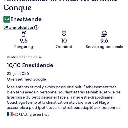
Conque
Enestående
9,4
59 anmeldelser
9,6
10
9,6
Rengøring
Området
Service og personale
Anmeldelser
Verificeret anmeldelse
10/10 Enestående
23. jul. 2026
Oversæt med Google
Mes enfants et moi y avons passé une nuit. Etablissement très
bien tenu avec un personnel souriant et très serviable, et vue de
la terrasse du petit déjeuner face à la mer est extraordinaire!
Couchage ferme et la climatisation était bienvenue! Plage
accessible à pied (petit escalier étroit pas adapté aux personnes
à mobilité reduite, ni poussette). Le port est à moins de 10
MOREAU, rejse på 1 nat
minutes à pied pour les restaurants et les boutiques. L' hotel est
près de tout et reste parfaitement au calme.