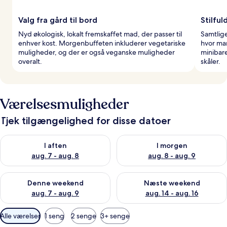
Valg fra gård til bord
Stilful
Nyd økologisk, lokalt fremskaffet mad, der passer til
Samtlige
enhver kost. Morgenbuffeten inkluderer vegetariske
hvor man
muligheder, og der er også veganske muligheder
minibare
overalt.
skåler.
Værelsesmuligheder
Tjek tilgængelighed for disse datoer
Tjek tilgængelighed for i aften aug. 7 - aug. 8
Tjek tilgængelighed for i morg
I aften
I morgen
aug. 7 - aug. 8
aug. 8 - aug. 9
Tjek tilgængelighed for denne weekend aug. 7 - aug. 9
Tjek tilgængelighed for næste
Denne weekend
Næste weekend
aug. 7 - aug. 9
aug. 14 - aug. 16
Tilgængelige
Alle værelser
1 seng
2 senge
3+ senge
filtre