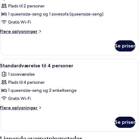
Grand-
Plads til 2 personer
suite
1 queensize-seng og 1 sovesofa (queensize-seng)
Gratis Wi-Fi
Flere
Flere oplysninger
oplysninger
om
Se priser
Grand-
suite
Indlæs
En pænt redt seng med hvid dyne og t
1
Standardværelse til 4 personer
alle
1 soveværelse
billeder
Plads til 4 personer
af
Standardværelse
1 queensize-seng og 2 enkeltsenge
til
Gratis Wi-Fi
4
Flere
Flere oplysninger
personer
oplysninger
om
Se priser
Standardværelse
til
4
Lignende overnatningssteder