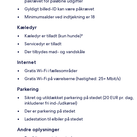
påkrævet for påløbne udgifter
Gyldigt billed-ID kan være påkrævet
Minimumsalder ved indtjekning er 18
Kæledyr
Kæledyr er tilladt (kun hunde)*
Servicedyr er tilladt
Der tilbydes mad- og vandskåle
Internet
Gratis Wi-Fi i fællesområder
Gratis Wi-Fi på værelserne (hastighed: 25+ Mbit/s)
Parkering
Sikret og utildækket parkering på stedet (20 EUR pr. dag,
inkluderer fri ind-/udkørsel)
Der er parkering på stedet
Ladestation til elbiler på stedet
Andre oplysninger