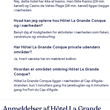
Nej, dette hotel har ikke et kasino, men Sète Kasino (24 min.
kørsel) og Casino de Valras-Plage (28 min. kørsel) ligger begge
i nærheden.
Hvad kan jeg opleve hos Hôtel La Grande Conque
og i nærheden?
Benyt dig af muligheden for aktiviteter i nærheden som fiskeri,
vandreture og windsurfing.
Har Hôtel La Grande Conque private udendørs
områder?
Ja, hvert værelse har en møbleret balkon.
Hvordan er området omkring Hôtel La Grande
Conque?
Hôtel La Grande Conque ligger i nærheden af Cap d'Agde-
stranden, kun 1 minutters gang fra Løvebugten og 6 minutters
gang fra Port du Cap d'Agde.
Anmeldelser af Hôtel La Grande
Anmeldelser