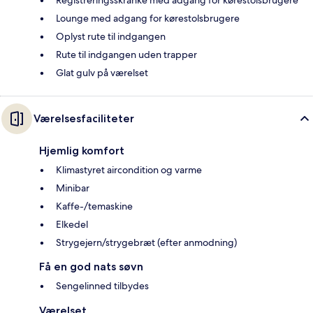
Lounge med adgang for kørestolsbrugere
Oplyst rute til indgangen
Rute til indgangen uden trapper
Glat gulv på værelset
Værelsesfaciliteter
Hjemlig komfort
Klimastyret aircondition og varme
Minibar
Kaffe-/temaskine
Elkedel
Strygejern/strygebræt (efter anmodning)
Få en god nats søvn
Sengelinned tilbydes
Værelset