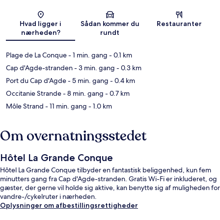
Kort
Hvad ligger i
Sådan kommer du
Restauranter
nærheden?
rundt
Plage de La Conque
- 1 min. gang
- 0.1 km
Cap d'Agde-stranden
- 3 min. gang
- 0.3 km
Port du Cap d'Agde
- 5 min. gang
- 0.4 km
Occitanie Strande
- 8 min. gang
- 0.7 km
Môle Strand
- 11 min. gang
- 1.0 km
Om overnatningsstedet
Hôtel La Grande Conque
Hôtel La Grande Conque tilbyder en fantastisk beliggenhed, kun fem
minutters gang fra Cap d'Agde-stranden. Gratis Wi-Fi er inkluderet, og
gæster, der gerne vil holde sig aktive, kan benytte sig af muligheden for
vandre-/cykelruter i nærheden.
Oplysninger om afbestillingsrettigheder