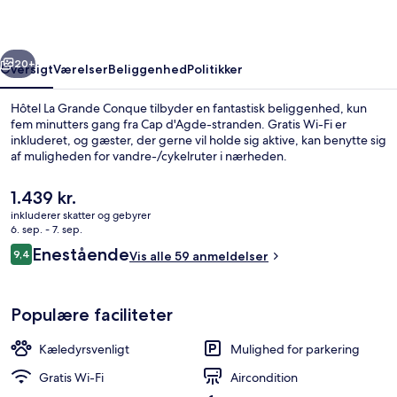
rige
Næste
20+
Oversigt
Værelser
Beliggenhed
Politikker
Hôtel La Grande Conque tilbyder en fantastisk beliggenhed, kun
fem minutters gang fra Cap d'Agde-stranden. Gratis Wi-Fi er
inkluderet, og gæster, der gerne vil holde sig aktive, kan benytte sig
af muligheden for vandre-/cykelruter i nærheden.
Den
1.439 kr.
nuværende
inkluderer skatter og gebyrer
pris
6. sep. - 7. sep.
er
Anmeldelser
Enestående
9,4
Design-dobbeltværelse | Minibar, pen
Vis alle 59 anmeldelser
1.439 kr.
9,4 ud af 10.
Populære faciliteter
Kæledyrsvenligt
Mulighed for parkering
Gratis Wi-Fi
Aircondition