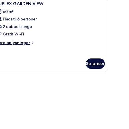
ndlæs
2
UPLEX GARDEN VIEW
ve
le
60 m²
illeder
Plads til 6 personer
f
UPLEX
2 dobbeltsenge
ARDEN
Gratis Wi-Fi
IEW
ere
ere oplysninger
lysninger
m
PLEX
ARDEN
Se priser
EW