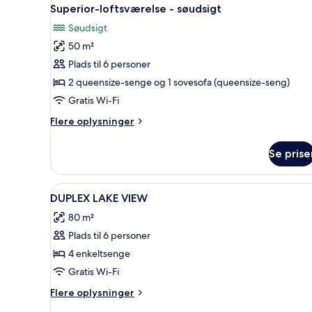
Indlæs
11
udsigt
Superior-loftsværelse - søudsigt
alle
til
Søudsigt
have
billeder
50 m²
af
Superior-
Plads til 6 personer
loftsværelse
2 queensize-senge og 1 sovesofa (queensize-seng)
-
Gratis Wi-Fi
søudsigt
Flere
Flere oplysninger
oplysninger
om
Se prise
Superior-
loftsværelse
-
Indlæs
Interiør
3
søudsigt
DUPLEX LAKE VIEW
alle
80 m²
billeder
Plads til 6 personer
af
DUPLEX
4 enkeltsenge
LAKE
Gratis Wi-Fi
VIEW
Flere
Flere oplysninger
oplysninger