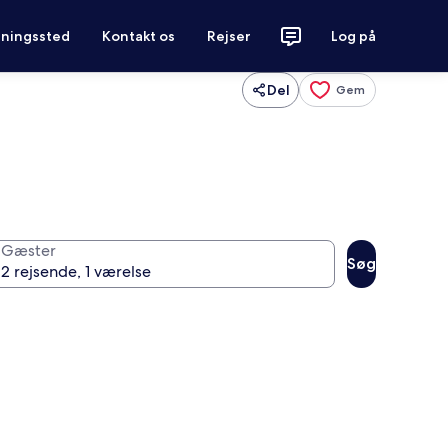
tningssted
Kontakt os
Rejser
Log på
Del
Gem
Gæster
Søg