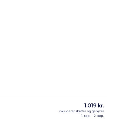
Udendørsområde
Den
1.019 kr.
nuværende
inkluderer skatter og gebyrer
pris
1. sep. - 2. sep.
len
Indgang
er
1.019 kr.