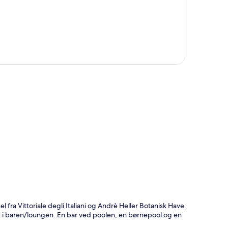
t
 fra Vittoriale degli Italiani og Andrè Heller Botanisk Have.
k i baren/loungen. En bar ved poolen, en børnepool og en