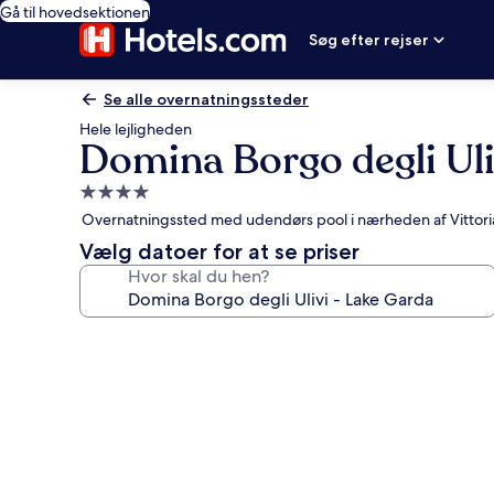
Gå til hovedsektionen
Søg efter rejser
Se alle overnatningssteder
Hele lejligheden
Domina Borgo degli Uli
4.0-
stjernet
Overnatningssted med udendørs pool i nærheden af Vittoriale
overnatningssted
Vælg datoer for at se priser
Hvor skal du hen?
Billedgalleri
for
Domina
Borgo
degli