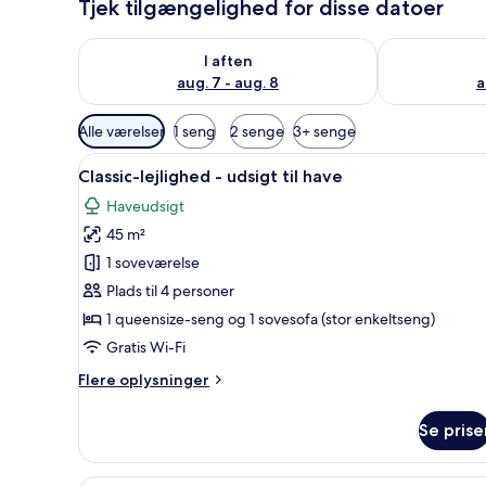
Tjek tilgængelighed for disse datoer
Tjek tilgængelighed for i aften aug. 7 - aug. 8
Tjek tilgænge
I aften
aug. 7 - aug. 8
a
Tilgængelige
Alle værelser
1 seng
2 senge
3+ senge
filtre
Indlæs
En overdækket terrasse med en 
for
8
Classic-lejlighed - udsigt til have
alle
værelser
Haveudsigt
billeder
45 m²
af
Classic-
1 soveværelse
lejlighed
Plads til 4 personer
-
1 queensize-seng og 1 sovesofa (stor enkeltseng)
udsigt
Gratis Wi-Fi
til
Flere
Flere oplysninger
have
oplysninger
om
Se prise
Classic-
lejlighed
-
Superior-loftsværelse - søudsi