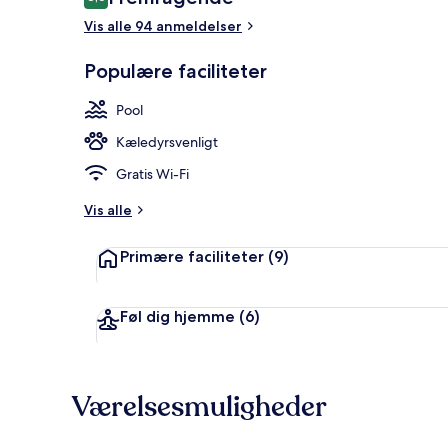
8,6 ud af 10.
Vis alle 94 anmeldelser
Populære faciliteter
Udendørs pool
Pool
Kæledyrsvenligt
Gratis Wi-Fi
Vis alle
Primære faciliteter
(9)
Føl dig hjemme
(6)
Værelsesmuligheder