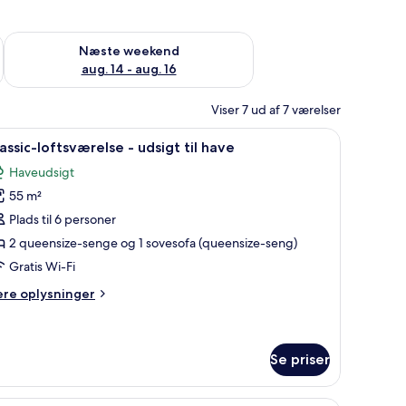
d aug. 7 - aug. 9
Tjek tilgængelighed for næste weekend aug. 14 - aug. 16
Næste weekend
aug. 14 - aug. 16
Viser 7 ud af 7 værelser
tole, der udover et smukt udsigtspunkt over havet og frodig vegetation.
ndlæs
Et køkken med træskabe, et spisebord med sto
11
assic-loftsværelse - udsigt til have
le
Haveudsigt
illeder
55 m²
f
assic-
Plads til 6 personer
oftsværelse
2 queensize-senge og 1 sovesofa (queensize-seng)
Gratis Wi-Fi
dsigt
ere
ere oplysninger
l
lysninger
ave
m
assic-
ftsværelse
Se priser
sigt
, baby-/barnesenge (tillægsgebyr)
1 soveværelse, pengeskab på værelset, baby-