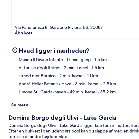
Via Panoramica 8, Gardone Riviera, BS, 25087
Åbn kort
Hvad ligger i nærheden?
Museo Il Divino Infante
- 17 min. gang
- 1.5 km
Vittoriale degli Italiani
- 2 min. kørsel
- 1.5 km
Kor
strand nær Bornico
- 2 min. kørsel
- 1.1 km
Andrè Heller Botanisk Have
- 3 min. kørsel
- 2.5 km
Limone Sul Garda-haven
- 49 min. kørsel
- 35.2 km
Se mere
Domina Borgo degli Ulivi - Lake Garda
Domina Borgo degli Ulivi - Lake Garda ligger kun fem minutters kørsel
Efter en dukkert i den udendørs pool kan du slappe af med en drin
terrasse er andre højdepunkter.