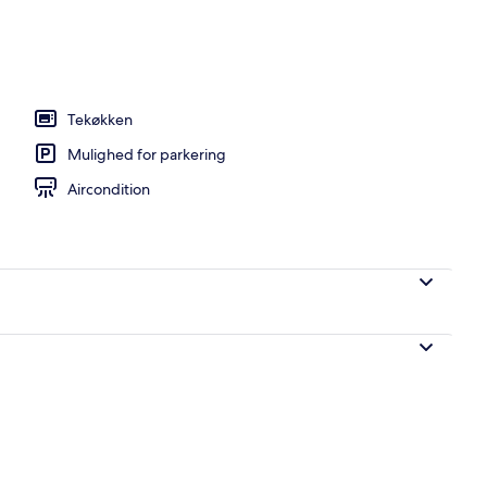
, parasoller, liggestole
Tekøkken
Mulighed for parkering
Aircondition