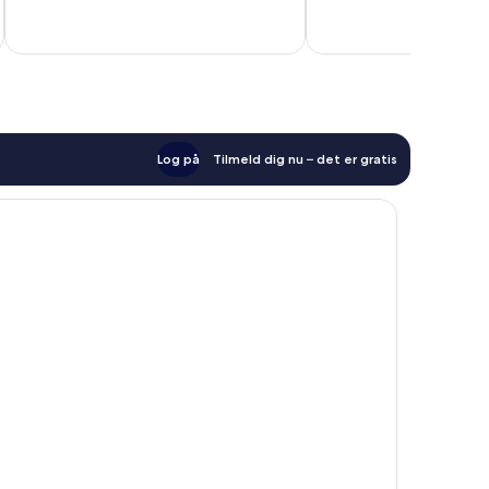
607
77
inkluderer 
anmeldelser
anmeldelser
Log på
Tilmeld dig nu – det er gratis