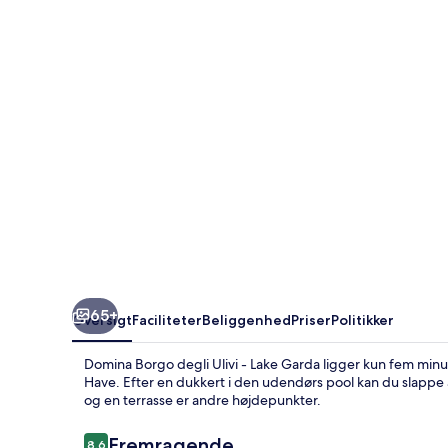
Ulivi
-
Lake
Garda
65+
Oversigt
Faciliteter
Beliggenhed
Priser
Politikker
Domina Borgo degli Ulivi - Lake Garda ligger kun fem minutte
Have. Efter en dukkert i den udendørs pool kan du slappe
og en terrasse er andre højdepunkter.
Anmeldelser
Fremragende
8,6