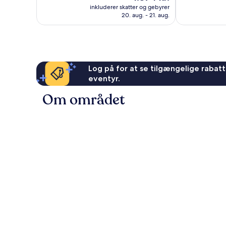
er
323
473
inkluderer skatter og gebyrer
1.374 kr.
anmeldelser
anmeldelser
20. aug. - 21. aug.
Log på for at se tilgængelige rabatte
eventyr.
Om området