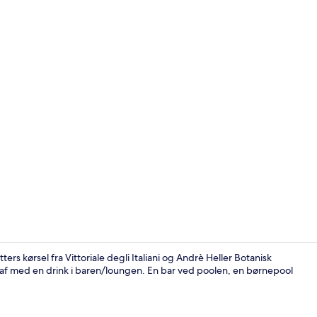
Skabervideo
rs kørsel fra Vittoriale degli Italiani og Andrè Heller Botanisk
 af med en drink i baren/loungen. En bar ved poolen, en børnepool
Bar ved poo