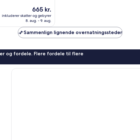
Prisen
665 kr.
er
inkluderer skatter og gebyrer
665 kr.
8. aug. - 9. aug.
Sammenlign lignende overnatningssteder
r og fordele. Flere fordele til flere