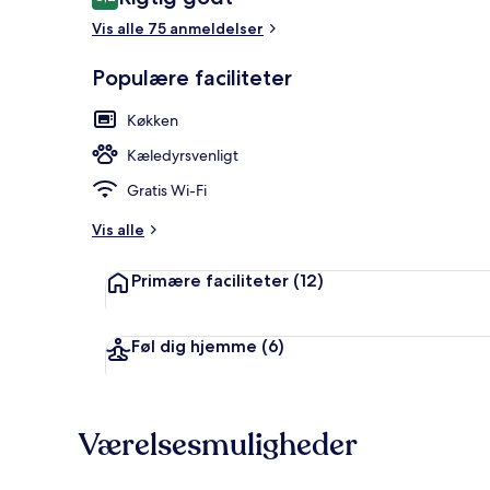
8,2 ud af 10.
Vis alle 75 anmeldelser
Populære faciliteter
Sauna
Køkken
Kæledyrsvenligt
Gratis Wi-Fi
Vis alle
Primære faciliteter
(12)
Føl dig hjemme
(6)
Værelsesmuligheder