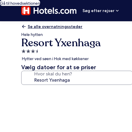
Gå til hovedsektionen
Søg efter rejser
Se alle overnatningssteder
Hele hytten
Resort Yxenhaga
3.5-
stjernet
Hytter ved søen i Hok med køkkener
overnatningssted
Vælg datoer for at se priser
Hvor skal du hen?
Billedgalleri
for
Resort
Yxenhaga