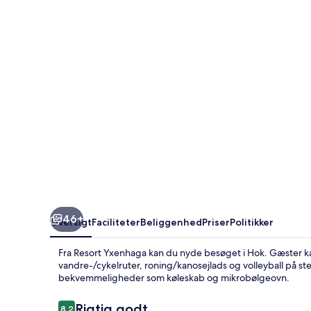
46+
Oversigt
Faciliteter
Beliggenhed
Priser
Politikker
Fra Resort Yxenhaga kan du nyde besøget i Hok. Gæster 
vandre-/cykelruter, roning/kanosejlads og volleyball på st
bekvemmeligheder som køleskab og mikrobølgeovn.
Anmeldelser
Rigtig godt
8,2