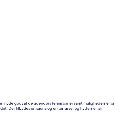
Udendørs le
kan nyde godt af de udendørs tennisbaner samt mulighederne for
edet. Der tilbydes en sauna og en terrasse, og hytterne har
Hytte - udsig