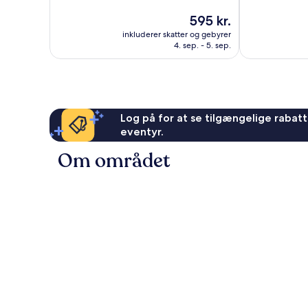
af
af
Prisen
595 kr.
10,
10,
er
Alletiders,
Fantastisk,
inkluderer skatter og gebyrer
595 kr.
4. sep. - 5. sep.
57
116
anmeldelser
anmeldelser
Log på for at se tilgængelige rabatte
eventyr.
Om området