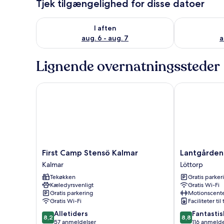
Tjek tilgængelighed for disse datoer
Tjek tilgængelighed for i aften aug. 6 - aug. 7
Tjek tilgænge
I aften
aug. 6 - aug. 7
a
Lignende overnatningssteder
First Camp Stensö Kalmar
Lantgården H
First
Lantgården
First Camp Stensö Kalmar
Lantgården
Camp
Hagaby
Kalmar
Löttorp
Stensö
Löttorp
Tekøkken
Gratis parker
Kalmar
Kæledyrsvenligt
Gratis Wi-Fi
Kalmar
Gratis parkering
Motionscent
Gratis Wi-Fi
Faciliteter til
8.2
8.8
Alletiders
Fantastis
8,2
8,8
ud
ud
57 anmeldelser
116 anmelde