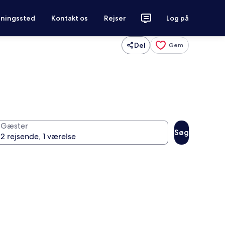
tningssted
Kontakt os
Rejser
Log på
Del
Gem
Gæster
Søg