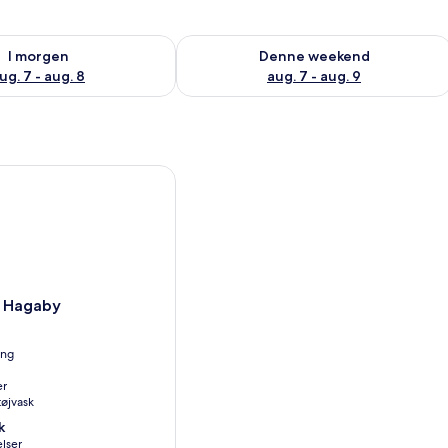
lighed for i morgen aug. 7 - aug. 8
Tjek tilgængelighed for denne weeken
I morgen
Denne weekend
ug. 7 - aug. 8
aug. 7 - aug. 9
agaby
 Hagaby
ing
er
 tøjvask
k
lser