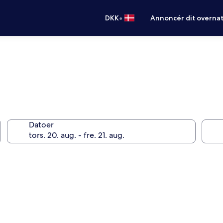
•
DKK
Annoncér dit overna
Datoer