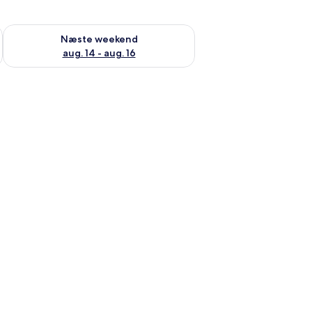
d aug. 7 - aug. 9
Tjek tilgængelighed for næste weekend aug. 14 - aug. 16
Næste weekend
aug. 14 - aug. 16