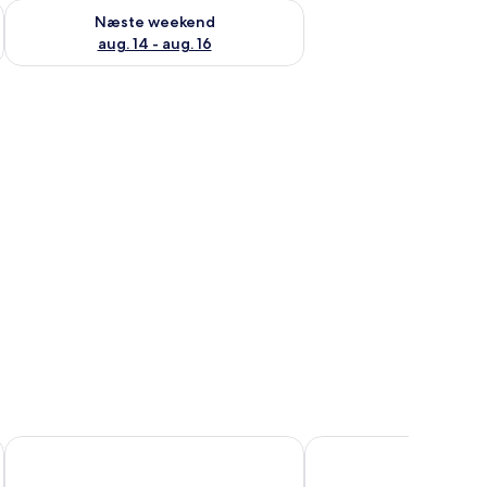
d aug. 7 - aug. 9
Tjek tilgængelighed for næste weekend aug. 14 - aug. 16
Næste weekend
aug. 14 - aug. 16
i-Fi
Hotel San Juan Inn
Hotel Jardin