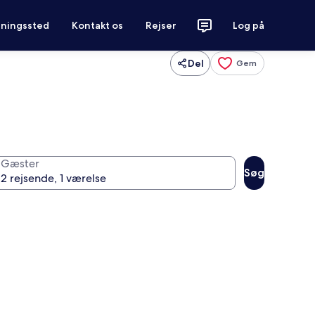
tningssted
Kontakt os
Rejser
Log på
Del
Gem
Gæster
Søg