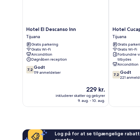
Hotel
Hotel
Hotel El Descanso Inn
Hotel Cuca
El
Cucapa
Tijuana
Tijuana
Descanso
Tijuana
Gratis parkering
Gratis parker
Inn
Gratis Wi-Fi
Gratis Wi-Fi
Tijuana
Aircondition
Forbundne v
Døgnåben reception
tilbydes
Aircondition
7.2
Godt
7,2
7.2
Godt
ud
119 anmeldelser
7,2
ud
221 anmeld
af
af
10,
Prisen
229 kr.
10,
Godt,
er
Godt,
119
inkluderer skatter og gebyrer
229 kr.
221
anmeldelser
9. aug. - 10. aug.
anmeldelser
Log på for at se tilgængelige rabatte
eventyr.