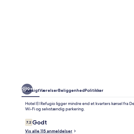
9+
Oversigt
Værelser
Beliggenhed
Politikker
Hotel El Refugio ligger mindre end et kvarters kørsel fra De
Wi-Fi og selvstændig parkering.
Anmeldelser
Godt
7,2
7,2 ud af 10.
Vis alle 115 anmeldelser