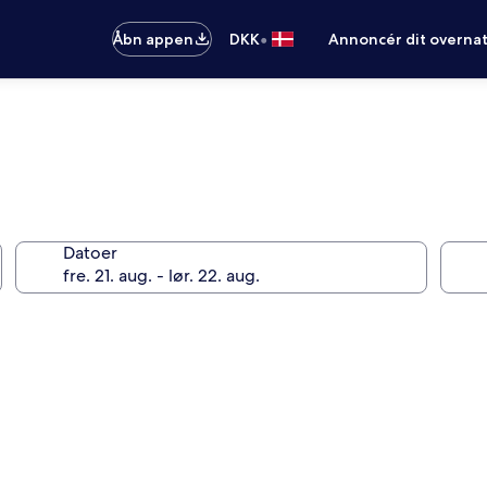
•
Åbn appen
DKK
Annoncér dit overna
Datoer