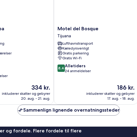
Motel
pa
Motel del Bosque
del
Tijuana
Bosque
ing
Lufthavnstransport
Tijuana
Kæledyrsvenligt
ærelser
Gratis parkering
Gratis Wi-Fi
8.4
Alletiders
8,4
ud
24 anmeldelser
elser
af
10,
Prisen
Prisen
334 kr.
186 kr.
Alletiders,
er
er
24
inkluderer skatter og gebyrer
inkluderer skatter og gebyrer
334 kr.
186 kr.
anmeldelser
20. aug. - 21. aug.
17. aug. - 18. aug.
Sammenlign lignende overnatningssteder
r og fordele. Flere fordele til flere