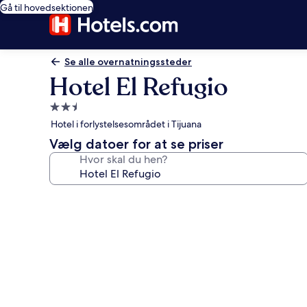
Gå til hovedsektionen
Se alle overnatningssteder
Hotel El Refugio
2.5-
stjernet
Hotel i forlystelsesområdet i Tijuana
overnatningssted
Vælg datoer for at se priser
Hvor skal du hen?
Billedgalleri
for
Hotel
El
Refugio