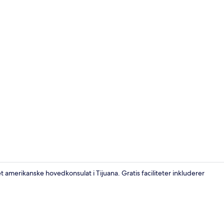
Classic-være
t amerikanske hovedkonsulat i Tijuana. Gratis faciliteter inkluderer
Classic-være