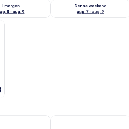
lighed for i morgen aug. 8 - aug. 9
Tjek tilgængelighed for denne weeken
I morgen
Denne weekend
ug. 8 - aug. 9
aug. 7 - aug. 9
seng | Arbejdsområde til bærbare computere, strygejern/strygebræt, gratis W
r
Motel del Bosque