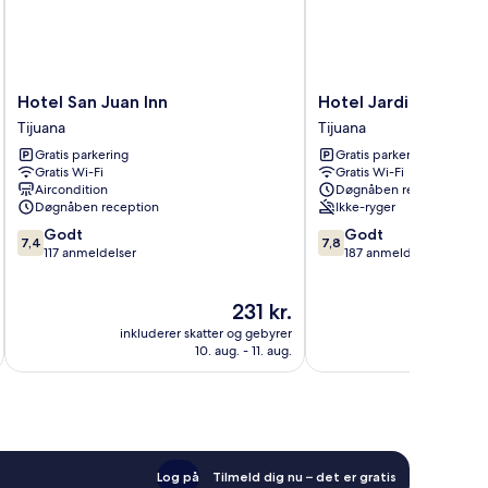
Hotel
Hotel
Hotel San Juan Inn
Hotel Jardin
San
Jardin
Tijuana
Tijuana
Juan
Tijuana
Gratis parkering
Gratis parkering
Inn
Gratis Wi-Fi
Gratis Wi-Fi
Tijuana
Aircondition
Døgnåben reception
Døgnåben reception
Ikke-ryger
7.4
7.8
Godt
Godt
7,4
7,8
ud
ud
117 anmeldelser
187 anmeldelser
af
af
10,
10,
Prisen
231 kr.
Godt,
Godt,
er
117
187
inkluderer skatter og gebyrer
inkluderer 
231 kr.
anmeldelser
anmeldelser
10. aug. - 11. aug.
Log på
Tilmeld dig nu – det er gratis