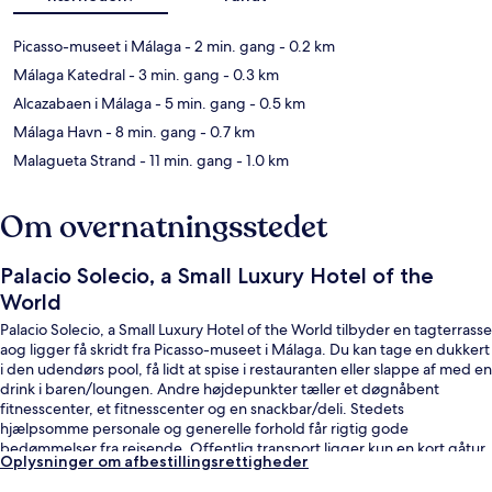
Picasso-museet i Málaga
- 2 min. gang
- 0.2 km
Málaga Katedral
- 3 min. gang
- 0.3 km
Alcazabaen i Málaga
- 5 min. gang
- 0.5 km
Málaga Havn
- 8 min. gang
- 0.7 km
Malagueta Strand
- 11 min. gang
- 1.0 km
Om overnatningsstedet
Palacio Solecio, a Small Luxury Hotel of the
World
Palacio Solecio, a Small Luxury Hotel of the World tilbyder en tagterrasse
aog ligger få skridt fra Picasso-museet i Málaga. Du kan tage en dukkert
i den udendørs pool, få lidt at spise i restauranten eller slappe af med en
drink i baren/loungen. Andre højdepunkter tæller et døgnåbent
fitnesscenter, et fitnesscenter og en snackbar/deli. Stedets
hjælpsomme personale og generelle forhold får rigtig gode
bedømmelser fra rejsende. Offentlig transport ligger kun en kort gåtur
Oplysninger om afbestillingsrettigheder
væk: La Marina Station ligger 8 minutter væk og La Malagueta Station
ligger 9 minutter derfra.