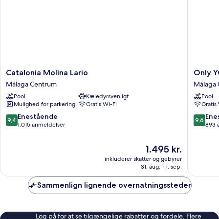
Catalonia
Only
Catalonia Molina Lario
Only Y
Molina
YOU
Málaga Centrum
Málaga 
Lario
Hotel
Pool
Kæledyrsvenligt
Pool
Málaga
Malaga
Mulighed for parkering
Gratis Wi-Fi
Gratis
Centrum
Málaga
Centru
9.4
9.6
Enestående
Ene
9,4
9,6
ud
ud
1.015 anmeldelser
893 
af
af
10,
10,
Prisen
1.495 kr.
Enestående,
Eneståe
er
inkluderer skatter og gebyrer
1.015
893
1.495 kr.
31. aug. - 1. sep.
anmeldelser
anmelde
Sammenlign lignende overnatningssteder
Log på for at se tilgængelige rabatter og fordele. Flere