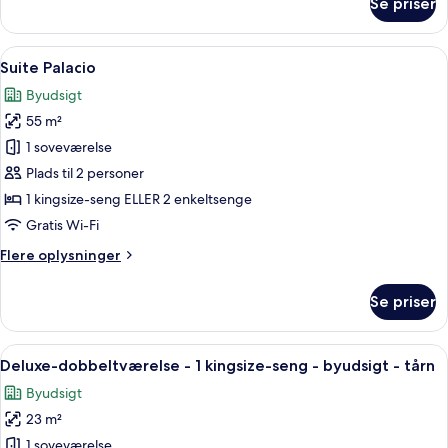
Se priser
Junior-
suite
Indlæs
Et moderne hotelværelse med en stor s
6
Suite Palacio
alle
Byudsigt
billeder
55 m²
af
Suite
1 soveværelse
Palacio
Plads til 2 personer
1 kingsize-seng ELLER 2 enkeltsenge
Gratis Wi-Fi
Flere
Flere oplysninger
oplysninger
om
Se priser
Suite
Palacio
Indlæs
En balkon med fletningsmøbler, et gl
10
Deluxe-dobbeltværelse - 1 kingsize-seng - byudsigt - tårn
alle
Byudsigt
billeder
23 m²
af
Deluxe-
1 soveværelse