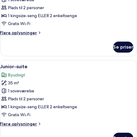
af
Superior-
Plads til 2 personer
værelse
1 kingsize-seng ELLER 2 enkeltsenge
med
Gratis Wi-Fi
dobbeltseng
Flere
Flere oplysninger
eller
oplysninger
2
om
Se priser
Superior-
enkeltsenge
værelse
med
Indlæs
Et hotelværelse med en stor seng, en s
6
dobbeltseng
Junior-suite
alle
eller
Byudsigt
2
billeder
enkeltsenge
35 m²
af
Junior-
1 soveværelse
suite
Plads til 2 personer
1 kingsize-seng ELLER 2 enkeltsenge
Gratis Wi-Fi
Flere
Flere oplysninger
oplysninger
om