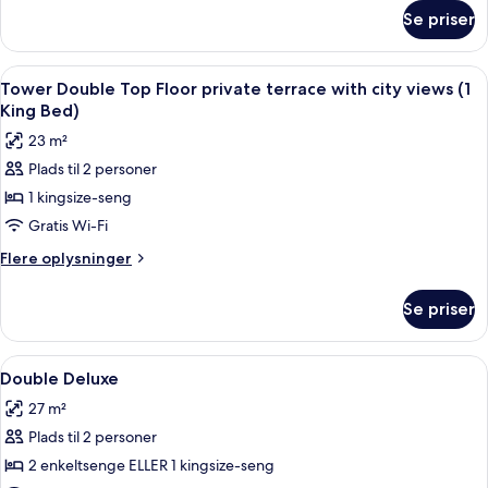
om
Se priser
Junior
Suite
Solecio
Indlæs
Et hotelværelse med en stor seng, et 
10
Tower Double Top Floor private terrace with city views (1
alle
King Bed)
billeder
23 m²
af
Plads til 2 personer
Tower
1 kingsize-seng
Double
Top
Gratis Wi-Fi
Floor
Flere
Flere oplysninger
private
oplysninger
om
terrace
Se priser
Tower
with
Double
city
Top
Indlæs
Et hotelværelse med en stor seng, en 
5
views
Floor
Double Deluxe
alle
private
(1
27 m²
terrace
billeder
King
with
Plads til 2 personer
af
Bed)
city
Double
2 enkeltsenge ELLER 1 kingsize-seng
views