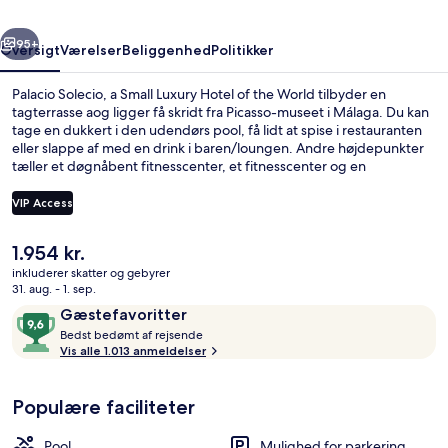
Hotel
rige
Næste
of
95+
Oversigt
Værelser
Beliggenhed
Politikker
the
Palacio Solecio, a Small Luxury Hotel of the World tilbyder en
World
tagterrasse aog ligger få skridt fra Picasso-museet i Málaga. Du kan
tage en dukkert i den udendørs pool, få lidt at spise i restauranten
eller slappe af med en drink i baren/loungen. Andre højdepunkter
tæller et døgnåbent fitnesscenter, et fitnesscenter og en
snackbar/deli. Stedets hjælpsomme personale og generelle forhold
får rigtig gode bedømmelser fra rejsende. Offentlig transport
VIP Access
ligger kun en kort gåtur væk: La Marina Station ligger 8 minutter
væk og La Malagueta Station ligger 9 minutter derfra.
Den
1.954 kr.
Restaurant
nuværende
inkluderer skatter og gebyrer
pris
31. aug. - 1. sep.
er
Anmeldelser
9,6
Gæstefavoritter
1.954 kr.
B
ud
Bedst bedømt af rejsende
e
Vis alle 1.013 anmeldelser
af
d
10,
s
Gæstefavoritter
Populære faciliteter
t
b
Pool
Mulighed for parkering