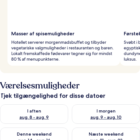
Masser af spisemuligheder
Første
Hotellet serverer morgenmadsbuffet og tilbyder
Svøbt i
vegetariske valgmuligheder i restauranten og baren.
egyptis
Lokalt fremskaffede fødevarer tegner sig for mindst
dundyner
80 % af menupunkterne.
luksus.
Værelsesmuligheder
Tjek tilgængelighed for disse datoer
Tjek tilgængelighed for i aften aug. 8 - aug. 9
Tjek tilgængelighed for i morg
I aften
I morgen
aug. 8 - aug. 9
aug. 9 - aug. 10
Tjek tilgængelighed for denne weekend aug. 14 - aug. 16
Tjek tilgængelighed for næste
Denne weekend
Næste weekend