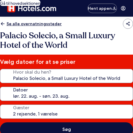
Gå til hovedsektionen
Hent appen
Se alle overnatningssteder
Palacio Solecio, a Small Luxury
Hotel of the World
Vælg datoer for at se priser
Hvor skal du hen?
Datoer
Gæster
Søg