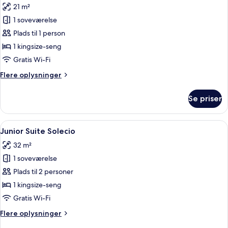
21 m²
billeder
1 soveværelse
af
Enkeltværelse
Plads til 1 person
(Solecio)
1 kingsize-seng
Gratis Wi-Fi
Flere
Flere oplysninger
oplysninger
om
Se priser
Enkeltværelse
(Solecio)
Indlæs
Et hotelværelse med seng, fjernsyn, so
4
Junior Suite Solecio
alle
32 m²
billeder
1 soveværelse
af
Junior
Plads til 2 personer
Suite
1 kingsize-seng
Solecio
Gratis Wi-Fi
Flere
Flere oplysninger
oplysninger