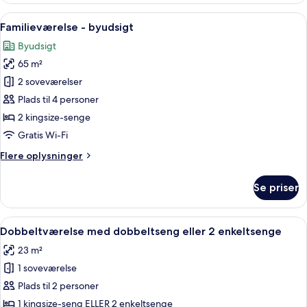
Indlæs
Et moderne soveværelse med en stor se
4
Familieværelse - byudsigt
alle
Byudsigt
billeder
65 m²
af
Familieværelse
2 soveværelser
-
Plads til 4 personer
byudsigt
2 kingsize-senge
Gratis Wi-Fi
Flere
Flere oplysninger
oplysninger
om
Se priser
Familieværelse
-
byudsigt
Indlæs
Et pænt opredt soveværelse med seng, g
6
Dobbeltværelse med dobbeltseng eller 2 enkeltsenge
alle
23 m²
billeder
1 soveværelse
af
Dobbeltværelse
Plads til 2 personer
med
1 kingsize-seng ELLER 2 enkeltsenge