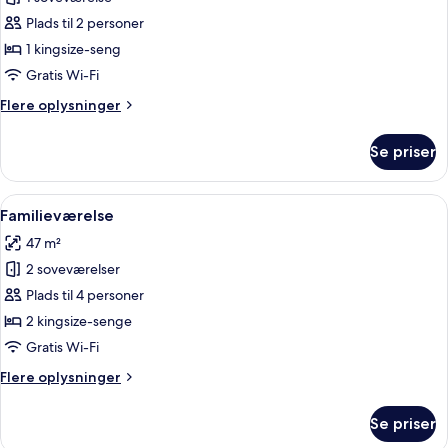
dobbeltværelse
Plads til 2 personer
-
1 kingsize-seng
1
Gratis Wi-Fi
kingsize-
Flere
Flere oplysninger
seng
oplysninger
-
om
Se priser
byudsigt
Deluxe-
dobbeltværelse
-
-
Indlæs
Et hotelværelse med en stor seng, et s
tårn
5
1
Familieværelse
alle
kingsize-
47 m²
seng
billeder
-
2 soveværelser
af
byudsigt
Familieværelse
Plads til 4 personer
-
tårn
2 kingsize-senge
Gratis Wi-Fi
Flere
Flere oplysninger
oplysninger
om
Se priser
Familieværelse