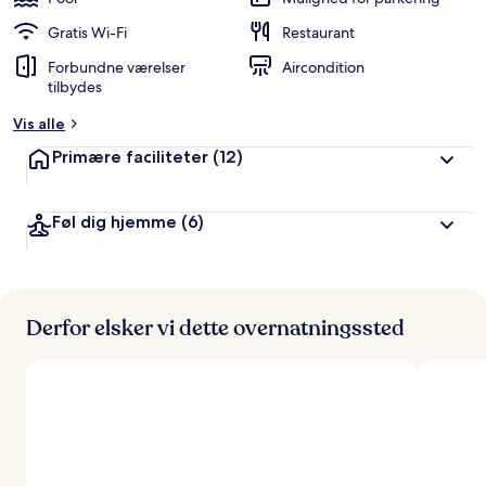
e
d
Gratis Wi-Fi
Restaurant
ø
Forbundne værelser
Aircondition
m
tilbydes
t
Vis alle
a
f
Primære faciliteter
(12)
r
e
Føl dig hjemme
(6)
j
s
e
n
d
Derfor elsker vi dette overnatningssted
e