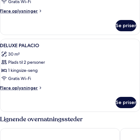
Deluxe
(1
Gratis Wi-Fi
King
Flere
Flere oplysninger
Bed)
oplysninger
om
Se priser
Double
Deluxe
Indlæs
Et hotelværelse med en seng, et nat
2
DELUXE PALACIO
alle
30 m²
billeder
Plads til 2 personer
af
DELUXE
1 kingsize-seng
PALACIO
Gratis Wi-Fi
Flere
Flere oplysninger
oplysninger
om
Se priser
DELUXE
PALACIO
Lignende overnatningssteder
Catalonia Molina Lario
Only YO