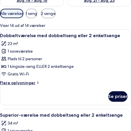
aug. 14 - aug. 16
aug. 21 - aug. 23
Tilgængelige
Alle værelser
1 seng
2 senge
filtre
for
Viser 14 ud af 14 værelser
værelser
Indlæs
Et moderne hotelværelse med en stor s
6
Dobbeltværelse med dobbeltseng eller 2 enkeltsenge
alle
23 m²
billeder
1 soveværelse
af
Dobbeltværelse
Plads til 2 personer
med
1 kingsize-seng ELLER 2 enkeltsenge
dobbeltseng
Gratis Wi-Fi
eller
Flere
Flere oplysninger
2
oplysninger
enkeltsenge
om
Se priser
Dobbeltværelse
med
dobbeltseng
Indlæs
Et moderne soveværelse med en stor se
9
eller
Superior-værelse med dobbeltseng eller 2 enkeltsenge
alle
2
34 m²
enkeltsenge
billeder
1 soveværelse