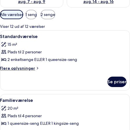
aug. 7 - aug. 9
aug. 14 - aug. 16
Tilgængelige
Alle værelser
1 seng
2 senge
filtre
for
Viser 12 ud af 12 værelser
værelser
Indlæs
Et hotelværelse med to senge, et skri
20
Standardværelse
alle
15 m²
billeder
Plads til 2 personer
af
Standardværelse
2 enkeltsenge ELLER 1 queensize-seng
Flere
Flere oplysninger
oplysninger
om
Se priser
Standardværelse
Indlæs
Et hotelværelse med seng, sofa, sofab
19
Familieværelse
alle
20 m²
billeder
Plads til 4 personer
af
Familieværelse
1 queensize-seng ELLER 1 kingsize-seng