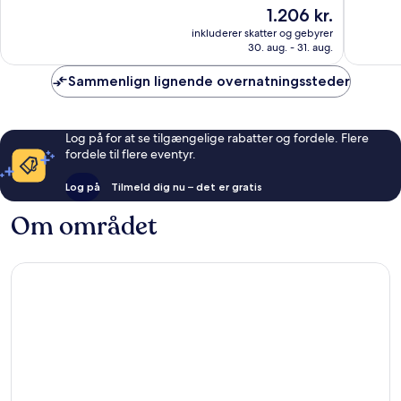
10,
10,
Prisen
1.206 kr.
Fantastisk,
Fremrag
er
inkluderer skatter og gebyrer
4.687
1.009
1.206 kr.
30. aug. - 31. aug.
anmeldelser
anmelde
Sammenlign lignende overnatningssteder
Log på for at se tilgængelige rabatter og fordele. Flere
fordele til flere eventyr.
Log på
Tilmeld dig nu – det er gratis
Om området