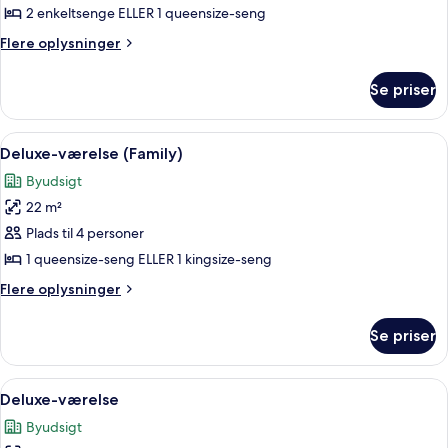
Superior-
2 enkeltsenge ELLER 1 queensize-seng
værelse
Flere
Flere oplysninger
oplysninger
om
Se priser
Superior-
værelse
Indlæs
Et moderne hotelværelse med en stor 
15
Deluxe-værelse (Family)
alle
Byudsigt
billeder
22 m²
af
Deluxe-
Plads til 4 personer
værelse
1 queensize-seng ELLER 1 kingsize-seng
(Family)
Flere
Flere oplysninger
oplysninger
om
Se priser
Deluxe-
værelse
(Family)
Indlæs
Et hotelværelse med en stor seng, et sk
14
Deluxe-værelse
alle
Byudsigt
billeder