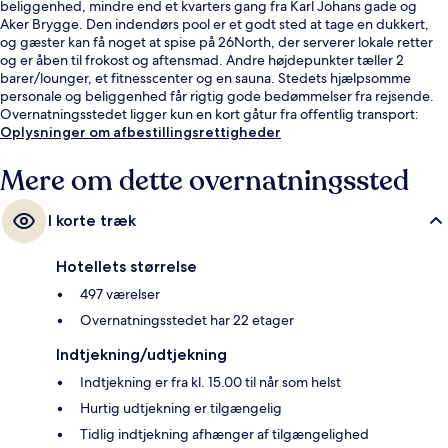
beliggenhed, mindre end et kvarters gang fra Karl Johans gade og
Aker Brygge. Den indendørs pool er et godt sted at tage en dukkert,
og gæster kan få noget at spise på 26North, der serverer lokale retter
og er åben til frokost og aftensmad. Andre højdepunkter tæller 2
barer/lounger, et fitnesscenter og en sauna. Stedets hjælpsomme
personale og beliggenhed får rigtig gode bedømmelser fra rejsende.
Overnatningsstedet ligger kun en kort gåtur fra offentlig transport:
Holbergs Plass Sporvognsstation er få skridt derfra og Tullinlokka
Oplysninger om afbestillingsrettigheder
Sporvognsstation ligger 4 minutter væk.
Mere om dette overnatningssted
I korte træk
Hotellets størrelse
497 værelser
Overnatningsstedet har 22 etager
Indtjekning/udtjekning
Indtjekning er fra kl. 15.00 til når som helst
Hurtig udtjekning er tilgængelig
Tidlig indtjekning afhænger af tilgængelighed