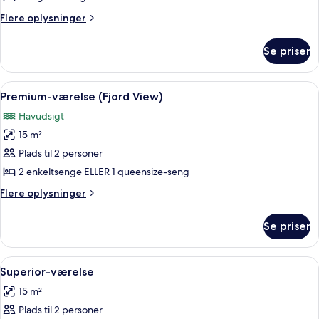
Flere
Flere oplysninger
oplysninger
om
Se priser
Junior-
suite
Indlæs
Et hotelværelse med et stort vindue, en
24
Premium-værelse (Fjord View)
alle
Havudsigt
billeder
15 m²
af
Premium-
Plads til 2 personer
værelse
2 enkeltsenge ELLER 1 queensize-seng
(Fjord
Flere
Flere oplysninger
View)
oplysninger
om
Se priser
Premium-
værelse
(Fjord
Indlæs
Et hotelværelse med en stor seng, et s
28
View)
Superior-værelse
alle
15 m²
billeder
Plads til 2 personer
af