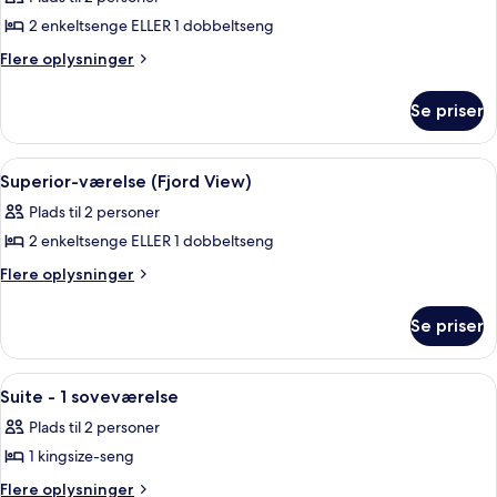
billeder
2 enkeltsenge ELLER 1 dobbeltseng
af
Superior-
Flere
Flere oplysninger
oplysninger
værelse
om
-
Se priser
Superior-
terrasse
værelse
-
Indlæs
Et hotelværelse med en stor seng, et sk
4
terrasse
Superior-værelse (Fjord View)
alle
Plads til 2 personer
billeder
2 enkeltsenge ELLER 1 dobbeltseng
af
Superior-
Flere
Flere oplysninger
oplysninger
værelse
om
(Fjord
Se priser
Superior-
View)
værelse
(Fjord
Indlæs
Et hotelværelse med seng, fjernsyn, s
6
View)
Suite - 1 soveværelse
alle
Plads til 2 personer
billeder
1 kingsize-seng
af
Suite
Flere
Flere oplysninger