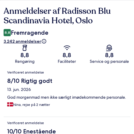
Anmeldelser af Radisson Blu
Anmeldelser
Scandinavia Hotel, Oslo
Fremragende
8,8
3.242 anmeldelser
8,8
8,8
8,8
Rengøring
Faciliteter
Service og personale
Anmeldelser
Verificeret anmeldelse
8/10 Rigtig godt
13. jun. 2026
God morgenmad men ikke særligt imødekommende personale.
Nina, rejse på 2 nætter
Verificeret anmeldelse
10/10 Enestående