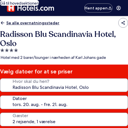
Gå til hovedsektionen
Hent appen
Se alle overnatningssteder
Radisson Blu Scandinavia Hotel,
Oslo
4.0-
stjernet
Hotel med 2 barer/lounger i nærheden af Karl Johans gade
overnatningssted
Vælg datoer for at se priser
Hvor skal du hen?
Datoer
Gæster