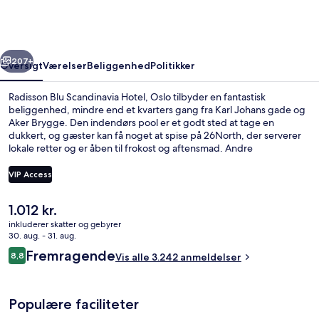
Hotel,
Oslo
rige
Næste
207+
Oversigt
Værelser
Beliggenhed
Politikker
Radisson Blu Scandinavia Hotel, Oslo tilbyder en fantastisk
beliggenhed, mindre end et kvarters gang fra Karl Johans gade og
Aker Brygge. Den indendørs pool er et godt sted at tage en
dukkert, og gæster kan få noget at spise på 26North, der serverer
lokale retter og er åben til frokost og aftensmad. Andre
højdepunkter tæller 2 barer/lounger, et fitnesscenter og en sauna.
Stedets hjælpsomme personale og beliggenhed får rigtig gode
VIP Access
bedømmelser fra rejsende. Overnatningsstedet ligger kun en kort
gåtur fra offentlig transport: Holbergs Plass Sporvognsstation er få
Den
1.012 kr.
skridt derfra og Tullinlokka Sporvognsstation ligger 4 minutter væk.
Indendørs pool, liggestole
nuværende
inkluderer skatter og gebyrer
pris
30. aug. - 31. aug.
er
Anmeldelser
Fremragende
8,8
Vis alle 3.242 anmeldelser
1.012 kr.
8,8 ud af 10.
Populære faciliteter