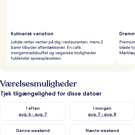
Kulinarisk variation
Drømm
Lokale retter venter på dig i restauranten, mens 2
Premium
barer tilbyder aftenlækkerier. En café,
bløde t
morgenmadsbuffet og veganske muligheder
Mørklægn
fuldender spiseoplevelsen.
Værelsesmuligheder
Tjek tilgængelighed for disse datoer
Tjek tilgængelighed for i aften aug. 6 - aug. 7
Tjek tilgængelighed for i morg
I aften
I morgen
aug. 6 - aug. 7
aug. 7 - aug. 8
Tjek tilgængelighed for denne weekend aug. 7 - aug. 9
Tjek tilgængelighed for næste
Denne weekend
Næste weekend