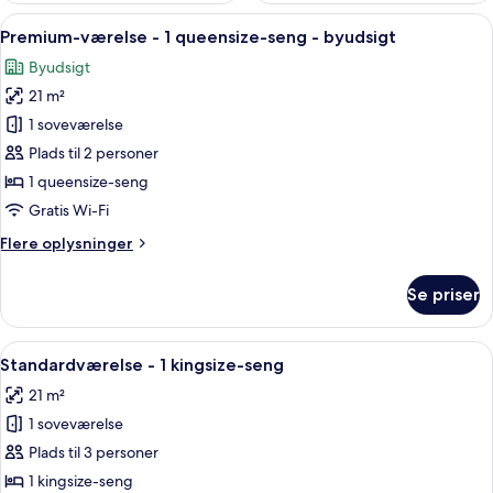
Indlæs
Bybillede med historiske bygninger, e
9
Premium-værelse - 1 queensize-seng - byudsigt
alle
Byudsigt
billeder
21 m²
af
Premium-
1 soveværelse
værelse
Plads til 2 personer
-
1 queensize-seng
1
Gratis Wi-Fi
queensize-
Flere
Flere oplysninger
seng
oplysninger
-
om
Se priser
byudsigt
Premium-
værelse
-
Indlæs
Et moderne hotelværelse med en stor sen
6
1
Standardværelse - 1 kingsize-seng
alle
queensize-
21 m²
seng
billeder
-
1 soveværelse
af
byudsigt
Standardværelse
Plads til 3 personer
-
1 kingsize-seng