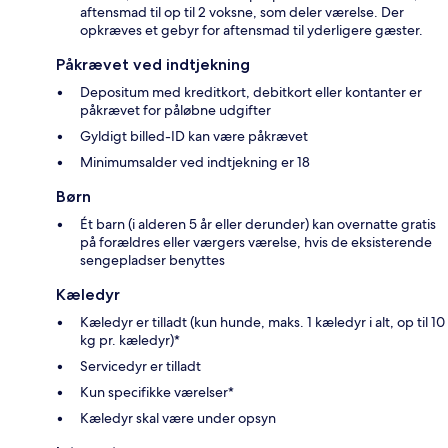
aftensmad til op til 2 voksne, som deler værelse. Der
opkræves et gebyr for aftensmad til yderligere gæster.
Påkrævet ved indtjekning
Depositum med kreditkort, debitkort eller kontanter er
påkrævet for påløbne udgifter
Gyldigt billed-ID kan være påkrævet
Minimumsalder ved indtjekning er 18
Børn
Ét barn (i alderen 5 år eller derunder) kan overnatte gratis
på forældres eller værgers værelse, hvis de eksisterende
sengepladser benyttes
Kæledyr
Kæledyr er tilladt (kun hunde, maks. 1 kæledyr i alt, op til 10
kg pr. kæledyr)*
Servicedyr er tilladt
Kun specifikke værelser*
Kæledyr skal være under opsyn