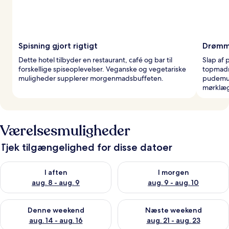
Spisning gjort rigtigt
Drømm
Dette hotel tilbyder en restaurant, café og bar til
Slap af 
forskellige spiseoplevelser. Veganske og vegetariske
topmadr
muligheder supplerer morgenmadsbuffeten.
pudemul
mørklæg
Værelsesmuligheder
Tjek tilgængelighed for disse datoer
Tjek tilgængelighed for i aften aug. 8 - aug. 9
Tjek tilgængelighed for i morg
I aften
I morgen
aug. 8 - aug. 9
aug. 9 - aug. 10
Tjek tilgængelighed for denne weekend aug. 14 - aug. 16
Tjek tilgængelighed for næste
Denne weekend
Næste weekend
aug. 14 - aug. 16
aug. 21 - aug. 23