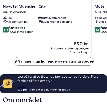
Novotel
Motel
Novotel Muenchen City
Motel
Muenchen
One
Au-Haidhausen
Au-Hai
City
Münche
Pool
Lufthavnstransport
Kæledy
Au-
Deutsch
Kæledyrsvenligt
Mulighed for parkering
Gratis
Haidhausen
Museu
Au-
8.8
8.8
Fantastisk
Fant
8,8
8,8
Haidhau
ud
ud
1.002 anmeldelser
1.00
af
af
10,
10,
Prisen
890 kr.
Fantastisk,
Fantasti
er
inkluderer skatter og gebyrer
1.002
1.003
890 kr.
6. sep. - 7. sep.
anmeldelser
anmelde
Sammenlign lignende overnatningssteder
Log på for at se tilgængelige rabatter og fordele. Flere
fordele til flere eventyr.
Log på
Tilmeld dig nu – det er gratis
Om området