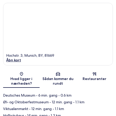
Hochstr. 3, Munich, BY, 81669
Åbn kort
Kort
Hvad ligger i
Sådan kommer du
Restauranter
nærheden?
rundt
Deutsches Museum
- 6 min. gang
- 0.6 km
Øl- og Oktoberfestmuseum
- 12 min. gang
- 1.1 km
Viktualienmarkt
- 12 min. gang
- 1.1 km
Hofbräuhaus
- 14 min. gang
- 1.2 km