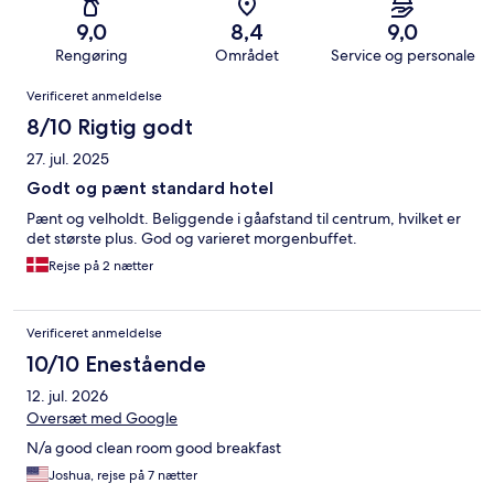
9,0
8,4
9,0
Rengøring
Området
Service og personale
Anmeldelser
Verificeret anmeldelse
8/10 Rigtig godt
27. jul. 2025
Godt og pænt standard hotel
Pænt og velholdt. Beliggende i gåafstand til centrum, hvilket er
det største plus. God og varieret morgenbuffet.
Rejse på 2 nætter
Verificeret anmeldelse
10/10 Enestående
12. jul. 2026
Oversæt med Google
N/a good clean room good breakfast
Joshua, rejse på 7 nætter