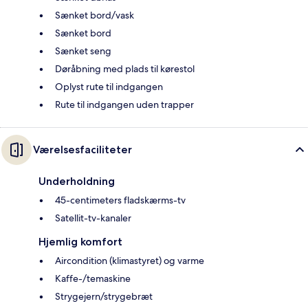
Sænket bord/vask
Sænket bord
Sænket seng
Døråbning med plads til kørestol
Oplyst rute til indgangen
Rute til indgangen uden trapper
Værelsesfaciliteter
Underholdning
45-centimeters fladskærms-tv
Satellit-tv-kanaler
Hjemlig komfort
Aircondition (klimastyret) og varme
Kaffe-/temaskine
Strygejern/strygebræt