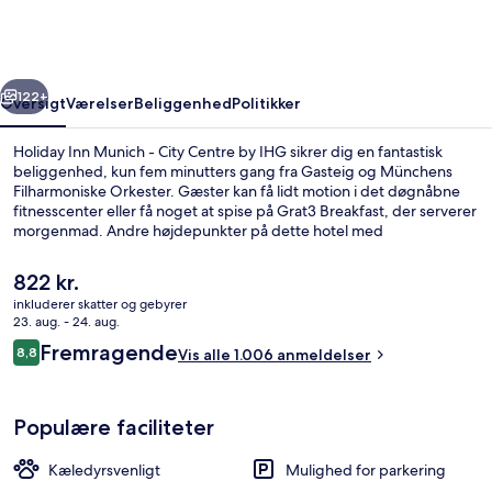
-
City
Centre
rige
Næste
by
122+
Oversigt
Værelser
Beliggenhed
Politikker
IHG
Holiday Inn Munich - City Centre by IHG sikrer dig en fantastisk
beliggenhed, kun fem minutters gang fra Gasteig og Münchens
Filharmoniske Orkester. Gæster kan få lidt motion i det døgnåbne
fitnesscenter eller få noget at spise på Grat3 Breakfast, der serverer
morgenmad. Andre højdepunkter på dette hotel med
luksusfaciliteter tæller en bar/lounge og en snackbar/deli. Stedets
hjælpsomme personale og morgenmad får rigtig gode
Den
822 kr.
bedømmelser fra rejsende. Overnatningsstedet ligger kun en kort
nuværende
inkluderer skatter og gebyrer
gåtur fra offentlig transport: Am Gasteig Station ligger 4 minutter
pris
23. aug. - 24. aug.
væk og Deutsches Museum Station ligger 5 minutter derfra.
Bar (på overnatningsstedet)
er
Anmeldelser
Fremragende
8,8
Vis alle 1.006 anmeldelser
822 kr.
8,8 ud af 10.
Populære faciliteter
Kæledyrsvenligt
Mulighed for parkering