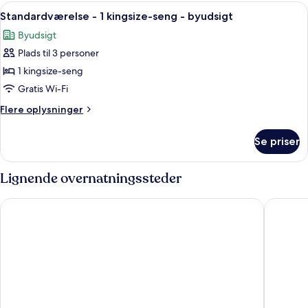
Indlæs
Et moderne hotelværelse med en stor se
5
Standardværelse - 1 kingsize-seng - byudsigt
alle
Byudsigt
billeder
Plads til 3 personer
af
Standardværelse
1 kingsize-seng
-
Gratis Wi-Fi
1
Flere
Flere oplysninger
kingsize-
oplysninger
seng
om
Se priser
Standardværelse
-
-
byudsigt
1
Lignende overnatningssteder
kingsize-
seng
Novotel Muenchen City
Motel O
-
byudsigt