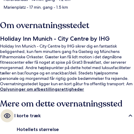
Marienplatz
- 17 min. gang
- 1.5 km
Om overnatningsstedet
Holiday Inn Munich - City Centre by IHG
Holiday Inn Munich - City Centre by IHG sikrer dig en fantastisk
beliggenhed, kun fem minutters gang fra Gasteig og Münchens
Filharmoniske Orkester. Gæster kan få lidt motion i det døgnåbne
fitnesscenter eller få noget at spise på Grat3 Breakfast, der serverer
morgenmad. Andre højdepunkter på dette hotel med luksusfaciliteter
tæller en bar/lounge og en snackbar/deli. Stedets hjælpsomme
personale og morgenmad får rigtig gode bedømmelser fra rejsende.
Overnatningsstedet ligger kun en kort gåtur fra offentlig transport: Am
Gasteig Station ligger 4 minutter væk og Deutsches Museum Station
Oplysninger om afbestillingsrettigheder
ligger 5 minutter derfra.
Mere om dette overnatningssted
I korte træk
Hotellets størrelse