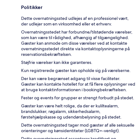
Politikker
Dette overnatningssted udlejes af en professionel vært,
der udlejer som en virksomhed eller et erhverv.
Overnatningsstedet har forbundne/tilstødende værelser,
som kan være til rådighed, afhængig af tilgængelighed.
Gæster kan anmode om disse værelser ved at kontakte
overnatningsstedet direkte via kontaktoplysningerne på
reservationsbekræftelsen.
Støjfrie værelser kan ikke garanteres.
Kun registrerede gæster kan opholde sig på værelserne.
Der kan være begrænset adgang til visse faciliteter.
Gæster kan kontakte hotellet for at få flere oplysninger ved
at bruge kontaktinformationen i bookingbekræftelsen.
Fester og events for grupper er strengt forbudt på stedet.
Gæster kan være helt rolige, da der er kuliltealarm,
brandslukker, røgalarm, sikkerhedsalarm,
førstehjælpskasse og udendørsbelysning på stedet.
Dette overnatningssted tager mod gæster af alle seksuelle
orienteringer og kønsidentiteter (LGBTQ+-venligt).
Dette overnatningssted accepterer kreditkort og