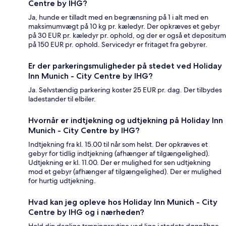
Centre by IHG?
Ja, hunde er tilladt med en begrænsning på 1 i alt med en
maksimumvægt på 10 kg pr. kæledyr. Der opkræves et gebyr
på 30 EUR pr. kæledyr pr. ophold, og der er også et depositum
på 150 EUR pr. ophold. Servicedyr er fritaget fra gebyrer.
Er der parkeringsmuligheder på stedet ved Holiday
Inn Munich - City Centre by IHG?
Ja. Selvstændig parkering koster 25 EUR pr. dag. Der tilbydes
ladestander til elbiler.
Hvornår er indtjekning og udtjekning på Holiday Inn
Munich - City Centre by IHG?
Indtjekning fra kl. 15.00 til når som helst. Der opkræves et
gebyr for tidlig indtjekning (afhænger af tilgængelighed).
Udtjekning er kl. 11.00. Der er mulighed for sen udtjekning
mod et gebyr (afhænger af tilgængelighed). Der er mulighed
for hurtig udtjekning.
Hvad kan jeg opleve hos Holiday Inn Munich - City
Centre by IHG og i nærheden?
Hold din daglige træningsrutine ved lige i stedets døgnåbne