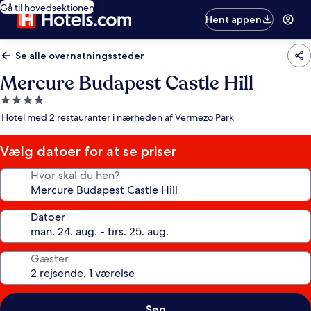
Gå til hovedsektionen
Hent appen
Se alle overnatningssteder
Mercure Budapest Castle Hill
4.0-
stjernet
Hotel med 2 restauranter i nærheden af Vermezo Park
overnatningssted
Vælg datoer for at se priser
Hvor skal du hen?
Datoer
Gæster
Søg