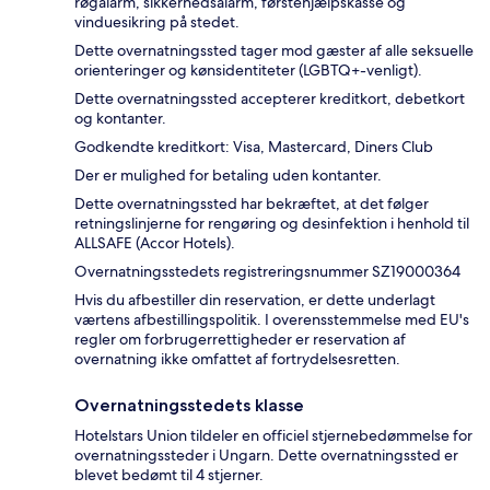
røgalarm, sikkerhedsalarm, førstehjælpskasse og
vinduesikring på stedet.
Dette overnatningssted tager mod gæster af alle seksuelle
orienteringer og kønsidentiteter (LGBTQ+-venligt).
Dette overnatningssted accepterer kreditkort, debetkort
og kontanter.
Godkendte kreditkort: Visa, Mastercard, Diners Club
Der er mulighed for betaling uden kontanter.
Dette overnatningssted har bekræftet, at det følger
retningslinjerne for rengøring og desinfektion i henhold til
ALLSAFE (Accor Hotels).
Overnatningsstedets registreringsnummer SZ19000364
Hvis du afbestiller din reservation, er dette underlagt
værtens afbestillingspolitik. I overensstemmelse med EU's
regler om forbrugerrettigheder er reservation af
overnatning ikke omfattet af fortrydelsesretten.
Overnatningsstedets klasse
Hotelstars Union tildeler en officiel stjernebedømmelse for
overnatningssteder i Ungarn. Dette overnatningssted er
blevet bedømt til 4 stjerner.