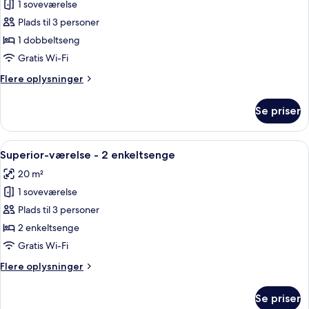
1 soveværelse
af
Superior-
Plads til 3 personer
dobbeltværelse
1 dobbeltseng
-
Gratis Wi-Fi
1
Flere
Flere oplysninger
dobbeltseng
oplysninger
om
Se priser
Superior-
dobbeltværelse
-
Indlæs
Et hotelværelse med to senge, et bybil
12
1
Superior-værelse - 2 enkeltsenge
alle
dobbeltseng
20 m²
billeder
1 soveværelse
af
Superior-
Plads til 3 personer
værelse
2 enkeltsenge
-
Gratis Wi-Fi
2
Flere
Flere oplysninger
enkeltsenge
oplysninger
om
Se priser
Superior-