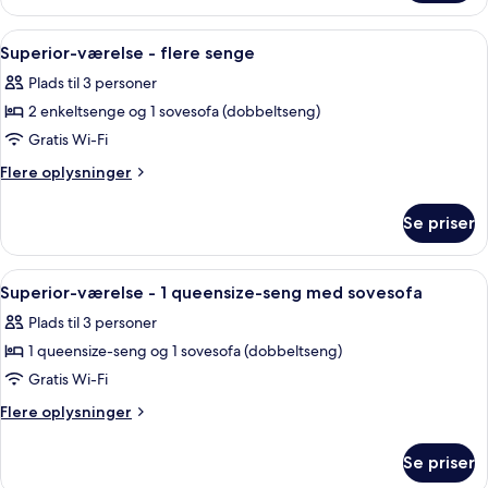
værelse
-
Indlæs
Et hotelværelse med to senge, et skriv
9
2
Superior-værelse - flere senge
alle
enkeltsenge
Plads til 3 personer
billeder
2 enkeltsenge og 1 sovesofa (dobbeltseng)
af
Superior-
Gratis Wi-Fi
værelse
Flere
Flere oplysninger
-
oplysninger
om
flere
Se priser
Superior-
senge
værelse
-
Indlæs
Et hotelværelse med to senge, et bybil
10
flere
Superior-værelse - 1 queensize-seng med sovesofa
alle
senge
Plads til 3 personer
billeder
1 queensize-seng og 1 sovesofa (dobbeltseng)
af
Superior-
Gratis Wi-Fi
værelse
Flere
Flere oplysninger
-
oplysninger
om
1
Se priser
Superior-
queensize-