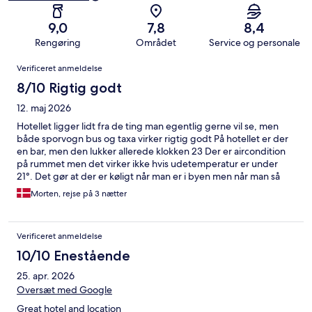
9,0
7,8
8,4
Rengøring
Området
Service og personale
Anmeldelser
Verificeret anmeldelse
8/10 Rigtig godt
12. maj 2026
Hotellet ligger lidt fra de ting man egentlig gerne vil se, men
både sporvogn bus og taxa virker rigtig godt På hotellet er der
en bar, men den lukker allerede klokken 23 Der er aircondition
på rummet men det virker ikke hvis udetemperatur er under
21°. Det gør at der er køligt når man er i byen men når man så
kommer hjem så er rummet faktisk ganske varmt og kan ikke
Morten, rejse på 3 nætter
køles natten over. Badeværelset er minimalt og du skal stå op i
badekaret for at få et brusebad Der er ikke umiddelbart nogen
faciliteter på hotellet der retfærdiggør de fire stjerner og
Verificeret anmeldelse
morgenmadsrestauranten er middel men man kan blive mæt
10/10 Enestående
25. apr. 2026
Oversæt med Google
Great hotel and location