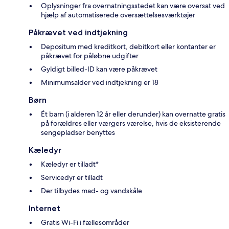
Oplysninger fra overnatningsstedet kan være oversat ved
hjælp af automatiserede oversættelsesværktøjer
Påkrævet ved indtjekning
Depositum med kreditkort, debitkort eller kontanter er
påkrævet for påløbne udgifter
Gyldigt billed-ID kan være påkrævet
Minimumsalder ved indtjekning er 18
Børn
Ét barn (i alderen 12 år eller derunder) kan overnatte gratis
på forældres eller værgers værelse, hvis de eksisterende
sengepladser benyttes
Kæledyr
Kæledyr er tilladt*
Servicedyr er tilladt
Der tilbydes mad- og vandskåle
Internet
Gratis Wi-Fi i fællesområder