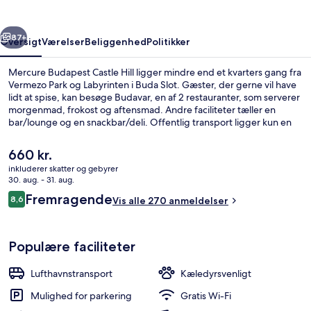
rige
Næste
87+
Oversigt
Værelser
Beliggenhed
Politikker
Mercure Budapest Castle Hill ligger mindre end et kvarters gang fra
Vermezo Park og Labyrinten i Buda Slot. Gæster, der gerne vil have
lidt at spise, kan besøge Budavar, en af 2 restauranter, som serverer
morgenmad, frokost og aftensmad. Andre faciliteter tæller en
bar/lounge og en snackbar/deli. Offentlig transport ligger kun en
kort gåtur væk: Mikó utca Sporvognsstation er få skridt derfra og
Déli pályaudvar Sporvognsstation ligger 4 minutter væk.
Den
660 kr.
nuværende
inkluderer skatter og gebyrer
pris
30. aug. - 31. aug.
Overnatningsstedets facade
er
Anmeldelser
Fremragende
8,6
Vis alle 270 anmeldelser
660 kr.
8,6 ud af 10.
Populære faciliteter
Lufthavnstransport
Kæledyrsvenligt
Mulighed for parkering
Gratis Wi-Fi