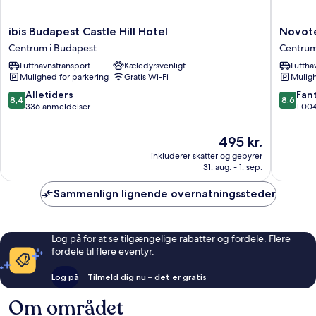
ibis
Novotel
ibis Budapest Castle Hill Hotel
Novot
Budapest
Budape
Centrum i Budapest
Centrum
Castle
Danube
Lufthavnstransport
Kæledyrsvenligt
Luftha
Hill
Centru
Mulighed for parkering
Gratis Wi-Fi
Muligh
Hotel
i
Centrum
Budape
8.4
8.6
Alletiders
Fant
8,4
8,6
i
ud
ud
336 anmeldelser
1.00
Budapest
af
af
10,
10,
Prisen
495 kr.
Alletiders,
Fantasti
er
inkluderer skatter og gebyrer
336
1.004
495 kr.
31. aug. - 1. sep.
anmeldelser
anmelde
Sammenlign lignende overnatningssteder
Log på for at se tilgængelige rabatter og fordele. Flere
fordele til flere eventyr.
Log på
Tilmeld dig nu – det er gratis
Om området