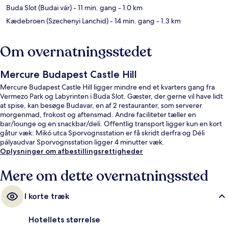
Buda Slot (Budai vár)
- 11 min. gang
- 1.0 km
Kædebroen (Szechenyi Lanchid)
- 14 min. gang
- 1.3 km
Om overnatningsstedet
Mercure Budapest Castle Hill
Mercure Budapest Castle Hill ligger mindre end et kvarters gang fra
Vermezo Park og Labyrinten i Buda Slot. Gæster, der gerne vil have lidt
at spise, kan besøge Budavar, en af 2 restauranter, som serverer
morgenmad, frokost og aftensmad. Andre faciliteter tæller en
bar/lounge og en snackbar/deli. Offentlig transport ligger kun en kort
gåtur væk: Mikó utca Sporvognsstation er få skridt derfra og Déli
pályaudvar Sporvognsstation ligger 4 minutter væk.
Oplysninger om afbestillingsrettigheder
Mere om dette overnatningssted
I korte træk
Hotellets størrelse