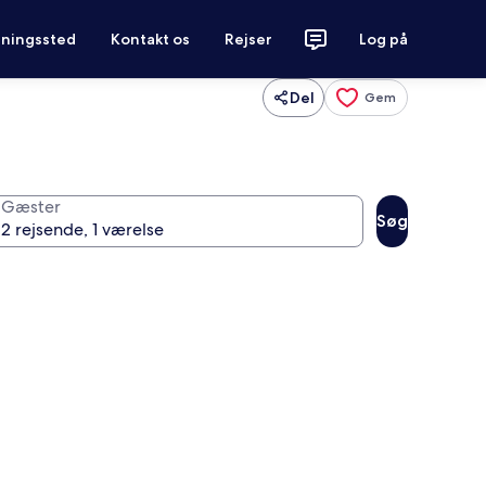
tningssted
Kontakt os
Rejser
Log på
Del
Gem
Gæster
Søg