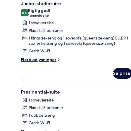
Indlæs
4
Junior-studiosuite
alle
Rigtig godt
billeder
8,0
8,0 ud af 10
(1
1 anmeldelse
af
anmeldelse)
1 soveværelse
Junior-
Plads til 3 personer
studiosuite
1 kingsize-seng og 1 sovesofa (queensize-seng) ELLER 1
stor enkeltseng og 1 sovesofa (queensize-seng)
Gratis Wi-Fi
Flere
Flere oplysninger
oplysninger
om
Se prise
Junior-
studiosuite
Indlæs
Et moderne soveværelse med en s
7
Presidential-suite
alle
1 soveværelse
billeder
Plads til 3 personer
af
Presidential-
1 dobbeltseng
suite
Gratis Wi-Fi