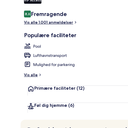
VIP Access
Udendørsom
Anmeldelser
Fremragende
8,6
8,6 ud af 10.
Vis alle 1.001 anmeldelser
Populære faciliteter
Pool
Lufthavnstransport
Mulighed for parkering
Vis alle
Primære faciliteter
(12)
Føl dig hjemme
(6)