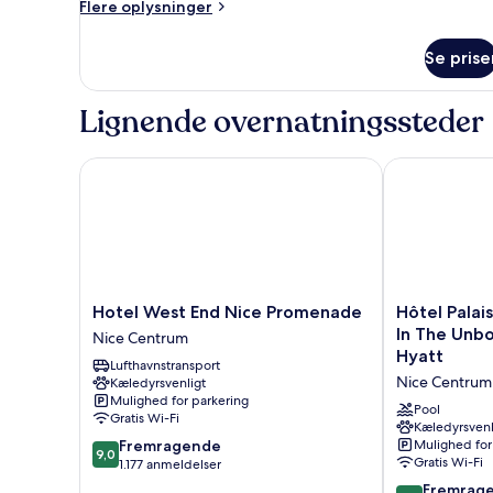
Flere
Flere oplysninger
oplysninger
om
Se prise
Værelse
Lignende overnatningssteder
Hotel West End Nice Promenade
Hôtel Palais 
Hotel
Hôtel
Hotel West End Nice Promenade
Hôtel Palai
West
Palais
In The Unbo
Nice Centrum
End
de
Hyatt
Lufthavnstransport
Nice
la
Nice Centrum
Kæledyrsvenligt
Promenade
Méditerranée
Mulighed for parkering
Nice
In
Pool
Gratis Wi-Fi
Centrum
The
Kæledyrsvenl
9.0
Fremragende
Mulighed for
Unbound
9,0
Gratis Wi-Fi
ud
1.177 anmeldelser
Collection
af
By
9.2
Fremrag