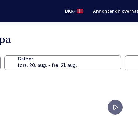
•
DKK
Annoncér dit overna
Spa
Datoer