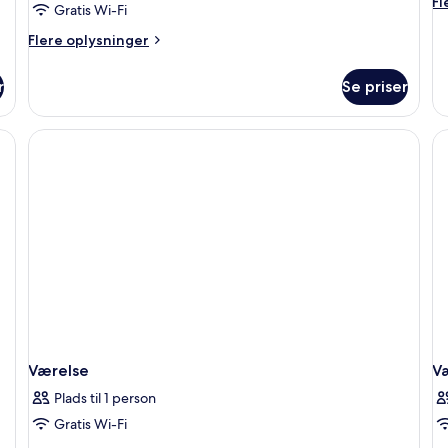
Fl
Fl
Gratis Wi-Fi
terrasse
t
op
o
Flere
Flere oplysninger
Ex
oplysninger
væ
om
r
Se priser
-
Deluxe-
te
værelse
-
terrasse
Værelse
V
Plads til 1 person
Gratis Wi-Fi