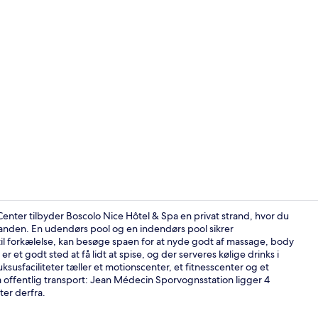
Video af ove
nter tilbyder Boscolo Nice Hôtel & Spa en privat strand, hvor du
tranden. En udendørs pool og en indendørs pool sikrer
til forkælelse, kan besøge spaen for at nyde godt af massage, body
Overnatning
t godt sted at få lidt at spise, og der serveres kølige drinks i
usfaciliteter tæller et motionscenter, et fitnesscenter og et
 offentlig transport: Jean Médecin Sporvognsstation ligger 4
er derfra.