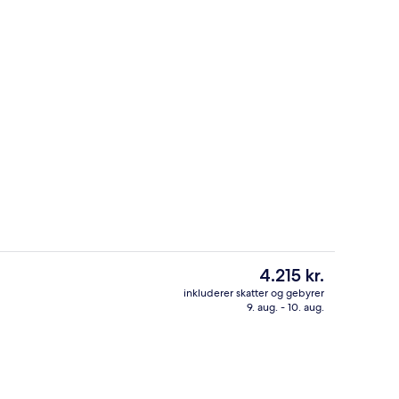
Overnatningsstedets facade
rnatningsstedet
Den
4.215 kr.
nuværende
inkluderer skatter og gebyrer
pris
9. aug. - 10. aug.
sstedets indgangsparti
Reception
er
4.215 kr.