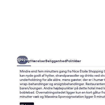
92+
Oversigt
Værelser
Beliggenhed
Politikker
Mindre end fem minutters gang fra Nice Étoile Shopping Ce
kan nyde godt af hytter, strandparasoller og drinks ved s
underholdning for alle aldre, mens gæster, der er i humør 
wrap-behandlinger og ansigtsbehandlinger. Restauranten er e
baren/loungen. Andre højdepunkter på dette hotel med luks
boblebad. Overnatningsstedet ligger kun en kort gåtur fra
minutter væk og Masséna Sporvognsstation ligger 5 minutt