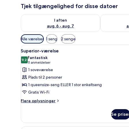
Tjek tilgængelighed for disse datoer
Tjek tilgængelighed for i aften aug. 6 - aug. 7
Tjek tilgænge
I aften
aug. 6 - aug. 7
a
Tilgængelige
Alle værelser
1 seng
2 senge
filtre
Indlæs
Et moderne hotelværelse med 
for
4
Superior-værelse
alle
værelser
Fantastisk
billeder
9,2
9,2 ud af 10
(11
11 anmeldelser
af
anmeldelser)
1 soveværelse
Superior-
Plads til 2 personer
værelse
1 queensize-seng ELLER 1 stor enkeltseng
Gratis Wi-Fi
Flere
Flere oplysninger
oplysninger
om
Se prise
Superior-
værelse
En rummelig opholdsstue med e