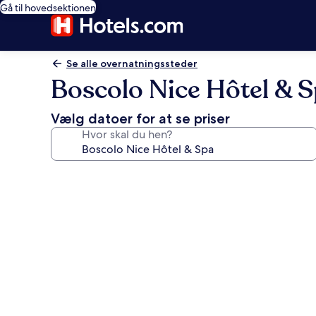
Gå til hovedsektionen
Se alle overnatningssteder
Boscolo Nice Hôtel & 
Vælg datoer for at se priser
Hvor skal du hen?
Billedgalleri
for
Boscolo
Nice
Hôtel
&
Spa