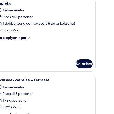
ndlæs
6
upleks
le
1 soveværelse
illeder
Plads til 3 personer
f
upleks
1 dobbeltseng og 1 sovesofa (stor enkeltseng)
Gratis Wi-Fi
ere
ere oplysninger
lysninger
m
pleks
Se priser
 stole, et lille bord med en vase blomster, og udsigt over byen gennem en ba
ndlæs
Et moderne hotelværelse med en stor seng, et 
7
clusive-værelse - terrasse
le
1 soveværelse
illeder
Plads til 3 personer
f
xclusive-
1 kingsize-seng
ærelse
Gratis Wi-Fi