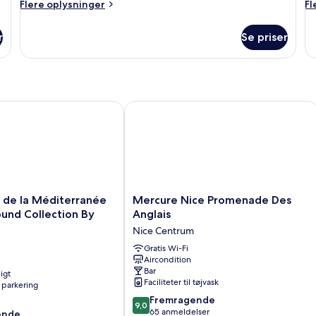
Flere
Fl
Flere oplysninger
Fl
oplysninger
op
om
o
r
Se priser
Værelse
Væ
de la Méditerranée In The Unbound Collection By Hyatt
Mercure Nice Promenade Des Anglai
Mercure
s de la Méditerranée
Mercure Nice Promenade Des
Nice
und Collection By
Anglais
Promenade
Nice Centrum
Des
Anglais
Gratis Wi-Fi
Aircondition
Nice
Bar
igt
Centrum
Faciliteter til tøjvask
 parkering
9.0
Fremragende
9,0
ud
65 anmeldelser
ende