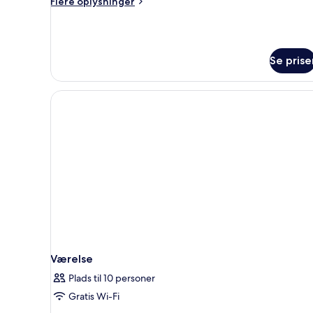
Flere
Flere oplysninger
oplysninger
om
Presidential-
suite
Se prise
Værelse
Plads til 10 personer
Gratis Wi-Fi