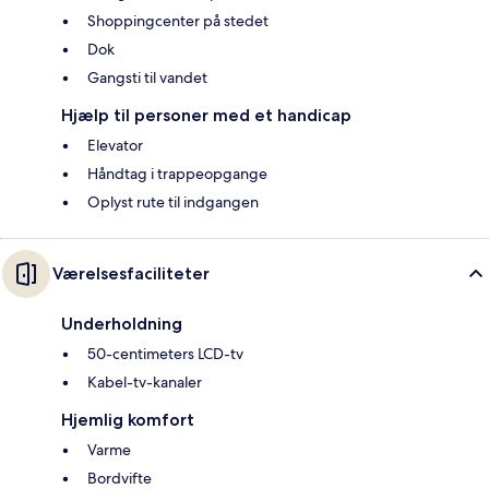
Shoppingcenter på stedet
Dok
Gangsti til vandet
Hjælp til personer med et handicap
Elevator
Håndtag i trappeopgange
Oplyst rute til indgangen
Værelsesfaciliteter
Underholdning
50-centimeters LCD-tv
Kabel-tv-kanaler
Hjemlig komfort
Varme
Bordvifte