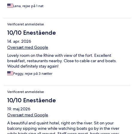
Lena, rejse på 1 nat
Verificeret anmeldelse
10/10 Enestående
14. apr. 2026
Oversæt med Google
Lovely room on the Rhine with view of the fort. Excellent
breakfast, restaurants nearby. Close to cable car and boats.
Would definitely stay again!
Peggy, rejse på 3 nætter
Verificeret anmeldelse
10/10 Enestående
19. maj 2026
Oversæt med Google
A beautiful and quaint hotel, right on the river. Sit on your
balcony sipping wine while watching boats go by in the river
while birds sing all around. Staff were great, beds were very