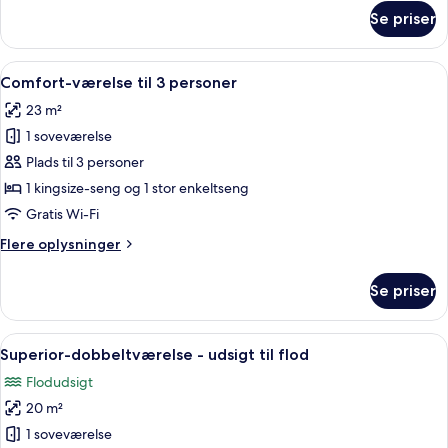
om
Se priser
Superior-
dobbeltværelse
Indlæs
Et hotelværelse med to senge, en stol
7
Comfort-værelse til 3 personer
alle
23 m²
billeder
1 soveværelse
af
Comfort-
Plads til 3 personer
værelse
1 kingsize-seng og 1 stor enkeltseng
til
Gratis Wi-Fi
3
Flere
Flere oplysninger
personer
oplysninger
om
Se priser
Comfort-
værelse
til
Indlæs
Et hotelværelse med seng, skrivebord, 
8
3
Superior-dobbeltværelse - udsigt til flod
alle
personer
Flodudsigt
billeder
20 m²
af
Superior-
1 soveværelse