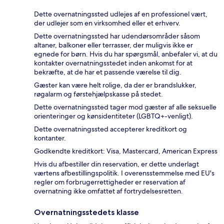
Dette overnatningssted udlejes af en professionel vært,
der udlejer som en virksomhed eller et erhverv.
Dette overnatningssted har udendørsområder såsom
altaner, balkoner eller terrasser, der muligvis ikke er
egnede for børn. Hvis du har spørgsmål, anbefaler vi, at du
kontakter overnatningsstedet inden ankomst for at
bekræfte, at de har et passende værelse til dig.
Gæster kan være helt rolige, da der er brandslukker,
røgalarm og førstehjælpskasse på stedet.
Dette overnatningssted tager mod gæster af alle seksuelle
orienteringer og kønsidentiteter (LGBTQ+-venligt).
Dette overnatningssted accepterer kreditkort og
kontanter.
Godkendte kreditkort: Visa, Mastercard, American Express
Hvis du afbestiller din reservation, er dette underlagt
værtens afbestillingspolitik. I overensstemmelse med EU's
regler om forbrugerrettigheder er reservation af
overnatning ikke omfattet af fortrydelsesretten.
Overnatningsstedets klasse