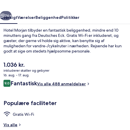
rige
Næste
74+
Oversigt
Værelser
Beliggenhed
Politikker
Hotel Morjan tilbyder en fantastisk beliggenhed, mindre end 10
minutters gang fra Deutsches Eck. Gratis Wi-Fi er inkluderet, og
gæster, der gerne vil holde sig aktive, kan benytte sig af
muligheden for vandre-/cykelruter i nærheden. Rejsende har kun
godt at sige om stedets hjælpsomme personale.
Den
1.036 kr.
nuværende
inkluderer skatter og gebyrer
pris
16. aug. - 17. aug.
Morgenmadsbuffet mod et gebyr i w
er
Anmeldelser
Fantastisk
9,0
Vis alle 488 anmeldelser
1.036 kr.
9,0 ud af 10.
Populære faciliteter
Gratis Wi-Fi
Vis alle