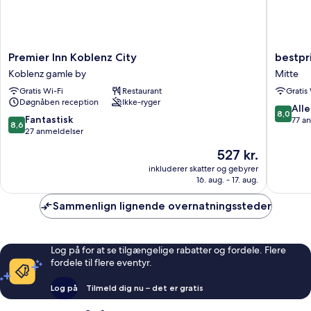
Premier
bestpri
Premier Inn Koblenz City
bestpr
Inn
Hotel
Koblenz gamle by
Mitte
Koblenz
Koblenz
Gratis Wi-Fi
Restaurant
Gratis
City
Mitte
Døgnåben reception
Ikke-ryger
Koblenz
8.0
Alle
8,0
gamle
8.6
Fantastisk
ud
77 a
8,6
by
ud
27 anmeldelser
af
af
10,
Prisen
527 kr.
10,
Alletider
er
Fantastisk,
inkluderer skatter og gebyrer
77
527 kr.
16. aug. - 17. aug.
27
anmelde
anmeldelser
Sammenlign lignende overnatningssteder
Log på for at se tilgængelige rabatter og fordele. Flere
fordele til flere eventyr.
Log på
Tilmeld dig nu – det er gratis