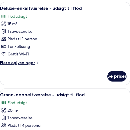
Indlæs
Et hotelværelse med seng, skrivebord 
7
Deluxe-enkeltværelse - udsigt til flod
alle
Flodudsigt
billeder
15 m²
af
Deluxe-
1 soveværelse
enkeltværelse
Plads til 1 person
-
1 enkeltseng
udsigt
Gratis Wi-Fi
til
Flere
Flere oplysninger
flod
oplysninger
om
Se priser
Deluxe-
enkeltværelse
-
Indlæs
Et hotelværelse med en stor seng, to 
7
udsigt
Grand-dobbeltværelse - udsigt til flod
alle
til
Flodudsigt
flod
billeder
20 m²
af
Grand-
1 soveværelse
dobbeltværelse
Plads til 4 personer