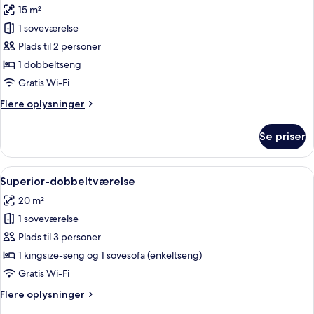
15 m²
af
Premium-
1 soveværelse
enkeltværelse
Plads til 2 personer
-
1 dobbeltseng
udsigt
Gratis Wi-Fi
til
Flere
Flere oplysninger
flod
oplysninger
om
Se priser
Premium-
enkeltværelse
-
Indlæs
Et hotelværelse med en stor seng, et
5
udsigt
Superior-dobbeltværelse
alle
til
20 m²
flod
billeder
1 soveværelse
af
Superior-
Plads til 3 personer
dobbeltværelse
1 kingsize-seng og 1 sovesofa (enkeltseng)
Gratis Wi-Fi
Flere
Flere oplysninger
oplysninger