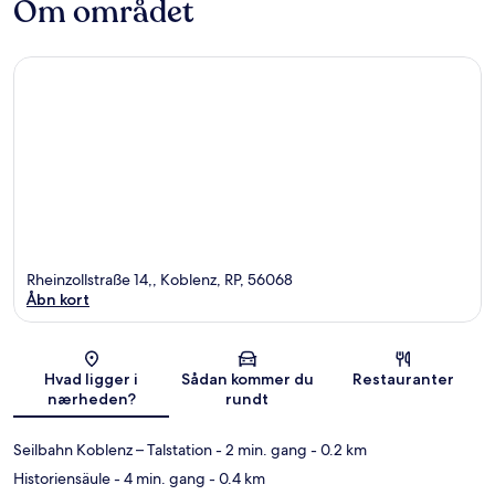
Om området
Rheinzollstraße 14,, Koblenz, RP, 56068
Åbn kort
Kort
Hvad ligger i
Sådan kommer du
Restauranter
nærheden?
rundt
Seilbahn Koblenz – Talstation
- 2 min. gang
- 0.2 km
Historiensäule
- 4 min. gang
- 0.4 km