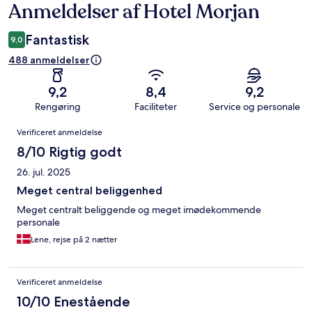
Anmeldelser af Hotel Morjan
Anmeldelser
Fantastisk
9,0
488 anmeldelser
9,2
8,4
9,2
Rengøring
Faciliteter
Service og personale
Anmeldelser
Verificeret anmeldelse
8/10 Rigtig godt
26. jul. 2025
Meget central beliggenhed
Meget centralt beliggende og meget imødekommende
personale
Lene, rejse på 2 nætter
Verificeret anmeldelse
10/10 Enestående