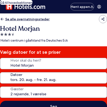
Gå til hovedsektionen
Hent appen
Se alle overnatningssteder
Hotel Morjan
3.5-
stjernet
Hotel i centrum i gåafstand fra Deutsches Eck
overnatningssted
Vælg datoer for at se priser
Hvor skal du hen?
Datoer
Gæster
Søg