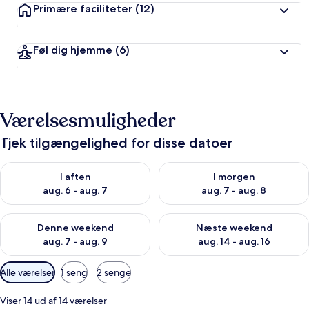
Primære faciliteter
(12)
Føl dig hjemme
(6)
Værelsesmuligheder
Tjek tilgængelighed for disse datoer
Tjek tilgængelighed for i aften aug. 6 - aug. 7
Tjek tilgængelighed for i morg
I aften
I morgen
aug. 6 - aug. 7
aug. 7 - aug. 8
Tjek tilgængelighed for denne weekend aug. 7 - aug. 9
Tjek tilgængelighed for næste
Denne weekend
Næste weekend
aug. 7 - aug. 9
aug. 14 - aug. 16
Tilgængelige
Alle værelser
1 seng
2 senge
filtre
for
Viser 14 ud af 14 værelser