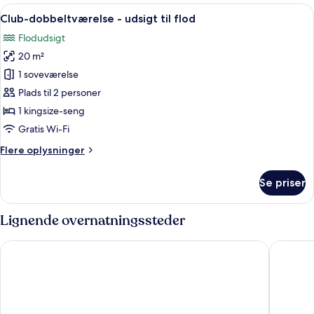
-
Indlæs
Et hotelværelse med en stor seng, et s
5
udsigt
Club-dobbeltværelse - udsigt til flod
alle
til
Flodudsigt
flod
billeder
20 m²
af
Club-
1 soveværelse
dobbeltværelse
Plads til 2 personer
-
1 kingsize-seng
udsigt
Gratis Wi-Fi
til
Flere
Flere oplysninger
flod
oplysninger
om
Se priser
Club-
dobbeltværelse
-
Lignende overnatningssteder
udsigt
til
Premier Inn Koblenz City
bestpric
flod