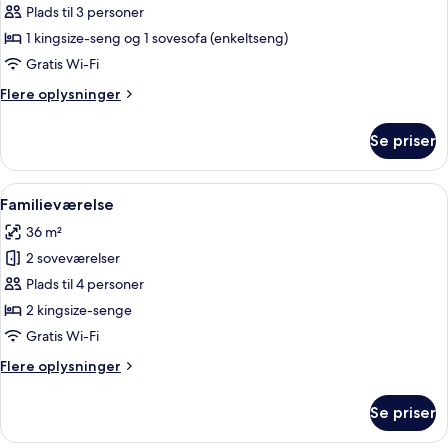
dobbeltværelse
Plads til 3 personer
-
1 kingsize-seng og 1 sovesofa (enkeltseng)
udsigt
Gratis Wi-Fi
til
Flere
Flere oplysninger
flod
oplysninger
om
Se priser
Superior-
dobbeltværelse
-
Indlæs
Familieværelse | Minibar, pengeskab p
8
udsigt
Familieværelse
alle
til
36 m²
flod
billeder
2 soveværelser
af
Familieværelse
Plads til 4 personer
2 kingsize-senge
Gratis Wi-Fi
Flere
Flere oplysninger
oplysninger
om
Se priser
Familieværelse