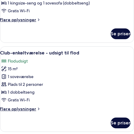
-
1 kingsize-seng og 1 sovesofa (dobbeltseng)
udsigt
Gratis Wi-Fi
til
Flere
Flere oplysninger
flod
oplysninger
om
Se priser
Grand-
dobbeltværelse
-
Indlæs
Et hotelværelse med seng, skrivebord 
5
udsigt
Club-enkeltværelse - udsigt til flod
alle
til
Flodudsigt
flod
billeder
15 m²
af
Club-
1 soveværelse
enkeltværelse
Plads til 2 personer
-
1 dobbeltseng
udsigt
Gratis Wi-Fi
til
Flere
Flere oplysninger
flod
oplysninger
om
Se priser
Club-
enkeltværelse