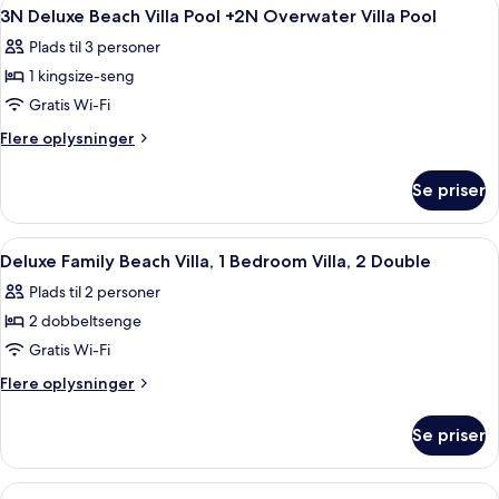
Indlæs
Lydisolering
4
Bedroom
-
3N Deluxe Beach Villa Pool +2N Overwater Villa Pool
alle
Pool,
Villa,
Plads til 3 personer
2
billeder
Ocean
Bedroom
1 kingsize-seng
af
View
Villa,
3N
Gratis Wi-Fi
Ocean
Deluxe
View
Flere
Flere oplysninger
Beach
oplysninger
om
Villa
Se priser
3N
Pool
Deluxe
+2N
Beach
Indlæs
Lydisolering
4
Overwater
Villa
Deluxe Family Beach Villa, 1 Bedroom Villa, 2 Double
alle
Pool
Villa
Plads til 2 personer
+2N
billeder
Pool
Overwater
2 dobbeltsenge
af
Villa
Deluxe
Gratis Wi-Fi
Pool
Family
Flere
Flere oplysninger
Beach
oplysninger
om
Villa,
Se priser
Deluxe
1
Family
Bedroom
Beach
Indlæs
Lydisolering