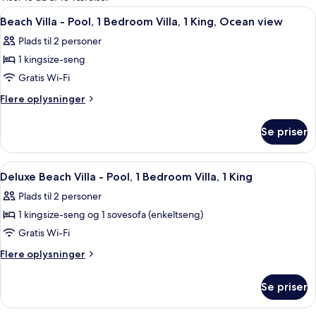
værelser
Indlæs
Lydisolering
4
Beach Villa - Pool, 1 Bedroom Villa, 1 King, Ocean view
alle
Plads til 2 personer
billeder
1 kingsize-seng
af
Beach
Gratis Wi-Fi
Villa
Flere
Flere oplysninger
-
oplysninger
om
Pool,
Se priser
Beach
1
Villa
Bedroom
-
Indlæs
Lydisolering
5
Villa,
Pool,
Deluxe Beach Villa - Pool, 1 Bedroom Villa, 1 King
alle
1
1
Plads til 2 personer
Bedroom
billeder
King,
Villa,
1 kingsize-seng og 1 sovesofa (enkeltseng)
af
Ocean
1
Deluxe
Gratis Wi-Fi
King,
view
Beach
Ocean
Flere
Flere oplysninger
view
Villa
oplysninger
om
-
Se priser
Deluxe
Pool,
Beach
1