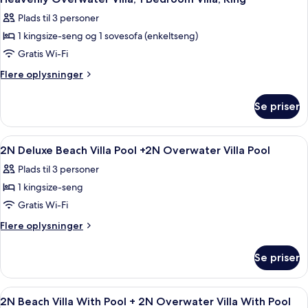
alle
Plads til 3 personer
billeder
1 kingsize-seng og 1 sovesofa (enkeltseng)
af
Heavenly
Gratis Wi-Fi
Overwater
Flere
Flere oplysninger
Villa,
oplysninger
om
1
Se priser
Heavenly
Bedroom
Overwater
Villa,
Villa,
Indlæs
Et moderne soveværelse med en stor s
6
King
1
2N Deluxe Beach Villa Pool +2N Overwater Villa Pool
alle
Bedroom
Plads til 3 personer
Villa,
billeder
King
1 kingsize-seng
af
2N
Gratis Wi-Fi
Deluxe
Flere
Flere oplysninger
Beach
oplysninger
om
Villa
Se priser
2N
Pool
Deluxe
+2N
Beach
Indlæs
Et moderne hotelværelse med seng, skr
4
Overwater
Villa
2N Beach Villa With Pool + 2N Overwater Villa With Pool