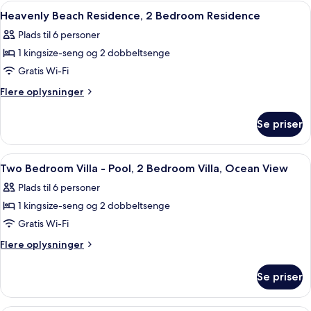
Villa
Indlæs
Lydisolering
6
Bedroom
-
Heavenly Beach Residence, 2 Bedroom Residence
alle
Pool,
Villa,
Plads til 6 personer
1
billeder
1
Bedroom
1 kingsize-seng og 2 dobbeltsenge
af
King
Villa,
Heavenly
Gratis Wi-Fi
1
Beach
King
Flere
Flere oplysninger
Residence,
oplysninger
om
2
Se priser
Heavenly
Bedroom
Beach
Residence
Residence,
Indlæs
Lydisolering
5
2
Two Bedroom Villa - Pool, 2 Bedroom Villa, Ocean View
alle
Bedroom
Plads til 6 personer
Residence
billeder
1 kingsize-seng og 2 dobbeltsenge
af
Two
Gratis Wi-Fi
Bedroom
Flere
Flere oplysninger
Villa
oplysninger
om
-
Se priser
Two
Pool,
Bedroom
2
Villa