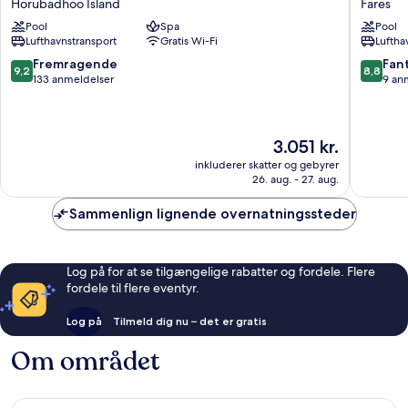
Horubadhoo Island
Fares
Resort
Maldive
Pool
Spa
Pool
&
Resort
Lufthavnstransport
Gratis Wi-Fi
Luftha
Spa
Fares
Horubadhoo
9.2
8.8
Fremragende
Fant
9,2
8,8
Island
ud
ud
133 anmeldelser
9 an
af
af
10,
10,
Fremragende,
Fantasti
Prisen
3.051 kr.
133
9
er
anmeldelser
anmelde
inkluderer skatter og gebyrer
3.051 kr.
26. aug. - 27. aug.
Sammenlign lignende overnatningssteder
Log på for at se tilgængelige rabatter og fordele. Flere
fordele til flere eventyr.
Log på
Tilmeld dig nu – det er gratis
Om området