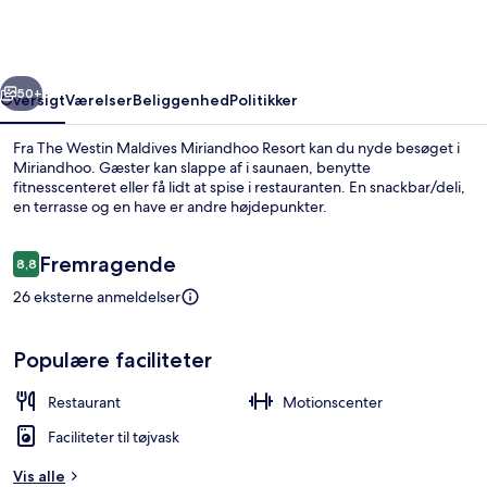
Miriandhoo
Resort
rige
Næste
50+
Oversigt
Værelser
Beliggenhed
Politikker
Fra The Westin Maldives Miriandhoo Resort kan du nyde besøget i
Miriandhoo. Gæster kan slappe af i saunaen, benytte
fitnesscenteret eller få lidt at spise i restauranten. En snackbar/deli,
en terrasse og en have er andre højdepunkter.
Anmeldelser
Fremragende
8,8
8,8 ud af 10.
26 eksterne anmeldelser
Pool
Populære faciliteter
Restaurant
Motionscenter
Faciliteter til tøjvask
Vis alle