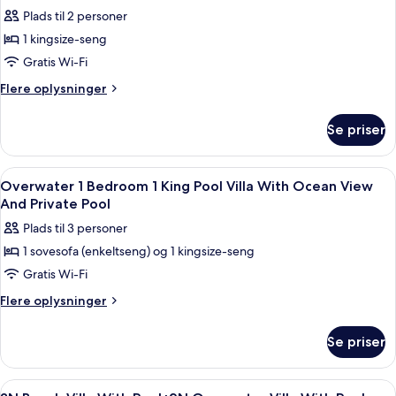
alle
Pool
Villa
Plads til 2 personer
+2N
billeder
Pool
Overwater
1 kingsize-seng
af
Villa
2N
Gratis Wi-Fi
Pool
Beach
Flere
Flere oplysninger
Villa
oplysninger
om
With
Se priser
2N
Pool
Beach
+
Villa
Indlæs
Opholdsområde
5
2N
With
Overwater 1 Bedroom 1 King Pool Villa With Ocean View
alle
Pool
Overwater
And Private Pool
+
billeder
Villa
Plads til 3 personer
2N
af
With
Overwater
1 sovesofa (enkeltseng) og 1 kingsize-seng
Overwater
Villa
Pool
Gratis Wi-Fi
1
With
Pool
Bedroom
Flere
Flere oplysninger
oplysninger
1
om
King
Se priser
Overwater
Pool
1
Villa
Bedroom
Indlæs
Et moderne soveværelse med en stor s
2
1