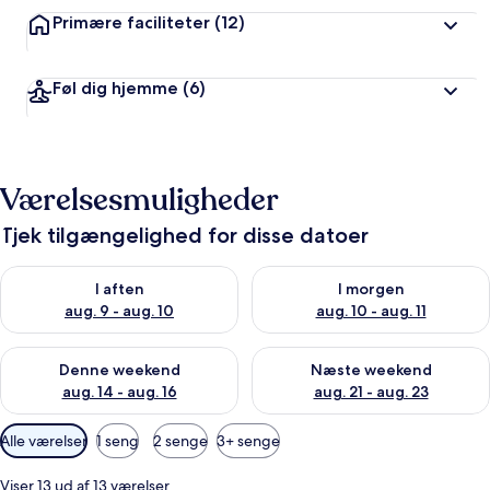
Primære faciliteter
(12)
Føl dig hjemme
(6)
Værelsesmuligheder
Tjek tilgængelighed for disse datoer
Tjek tilgængelighed for i aften aug. 9 - aug. 10
Tjek tilgængelighed for i morg
I aften
I morgen
aug. 9 - aug. 10
aug. 10 - aug. 11
Tjek tilgængelighed for denne weekend aug. 14 - aug. 16
Tjek tilgængelighed for næste
Denne weekend
Næste weekend
aug. 14 - aug. 16
aug. 21 - aug. 23
Tilgængelige
Alle værelser
1 seng
2 senge
3+ senge
filtre
for
Viser 13 ud af 13 værelser