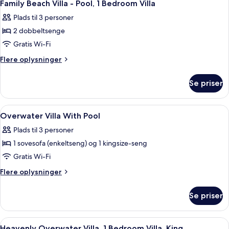
5
Villa,
Villa,
Family Beach Villa - Pool, 1 Bedroom Villa
alle
1
2
Plads til 3 personer
Bedroom
billeder
Double
Villa,
2 dobbeltsenge
af
2
Family
Gratis Wi-Fi
Double
Beach
Flere
Flere oplysninger
Villa
oplysninger
om
-
Se priser
Family
Pool,
Beach
1
Villa
Indlæs
Lydisolering
7
Bedroom
-
Overwater Villa With Pool
alle
Pool,
Villa
Plads til 3 personer
1
billeder
Bedroom
1 sovesofa (enkeltseng) og 1 kingsize-seng
af
Villa
Overwater
Gratis Wi-Fi
Villa
Flere
Flere oplysninger
With
oplysninger
om
Pool
Se priser
Overwater
Villa
With
Indlæs
Lydisolering
6
Pool
Heavenly Overwater Villa, 1 Bedroom Villa, King