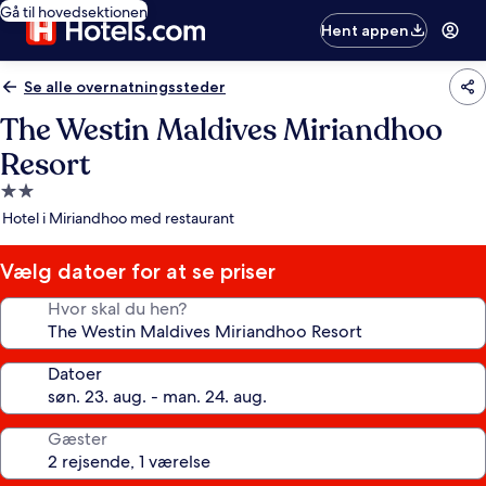
Gå til hovedsektionen
Hent appen
Se alle overnatningssteder
The Westin Maldives Miriandhoo
Resort
2.0-
stjernet
Hotel i Miriandhoo med restaurant
overnatningssted
Vælg datoer for at se priser
Hvor skal du hen?
Datoer
Gæster