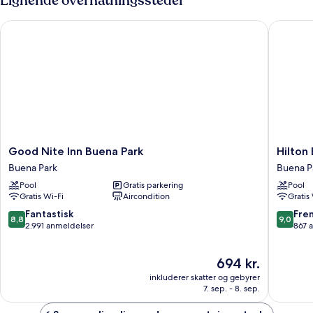
Lignende overnatningssteder
Good Nite Inn Buena Park
Hilton B
Good
Hilton
Good Nite Inn Buena Park
Hilton
Nite
Buena
Buena Park
Buena P
Inn
Park
Pool
Gratis parkering
Pool
Buena
Anahei
Gratis Wi-Fi
Aircondition
Gratis
Park
Buena
Buena
Park
8.8
9.0
Fantastisk
Fre
8,8
9,0
Park
ud
ud
2.991 anmeldelser
867 
af
af
10,
10,
Prisen
694 kr.
Fantastisk,
Fremrag
er
2.991
867
inkluderer skatter og gebyrer
694 kr.
anmeldelser
anmelde
7. sep. - 8. sep.