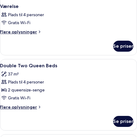
Værelse
Plads til 4 personer
Gratis Wi-Fi
Flere
Flere oplysninger
oplysninger
om
Se priser
Værelse
Indlæs
Premium-sengetøj, pengeskab på være
2
Double Two Queen Beds
alle
37 m²
billeder
Plads til 4 personer
af
Double
2 queensize-senge
Two
Gratis Wi-Fi
Queen
Flere
Flere oplysninger
Beds
oplysninger
om
Se priser
Double
Two
Queen