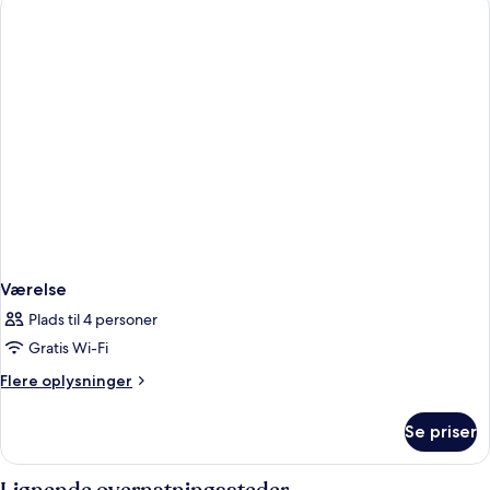
Beds
Værelse
Plads til 4 personer
Gratis Wi-Fi
Flere
Flere oplysninger
oplysninger
om
Se priser
Værelse