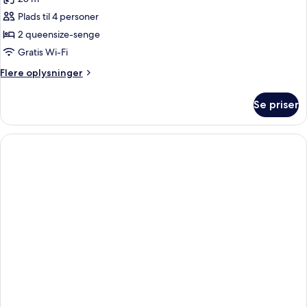
billeder
Plads til 4 personer
af
Standardværelse
2 queensize-senge
-
Gratis Wi-Fi
2
Flere
Flere oplysninger
queensize-
oplysninger
senge
om
Se priser
Standardværelse
-
2
queensize-
senge