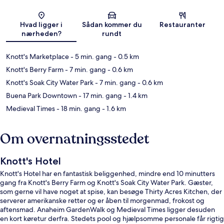
Kort
Hvad ligger i
Sådan kommer du
Restauranter
nærheden?
rundt
Knott's Marketplace
- 5 min. gang
- 0.5 km
Knott's Berry Farm
- 7 min. gang
- 0.6 km
Knott's Soak City Water Park
- 7 min. gang
- 0.6 km
Buena Park Downtown
- 17 min. gang
- 1.4 km
Medieval Times
- 18 min. gang
- 1.6 km
Om overnatningsstedet
Knott's Hotel
Knott's Hotel har en fantastisk beliggenhed, mindre end 10 minutters
gang fra Knott's Berry Farm og Knott's Soak City Water Park. Gæster,
som gerne vil have noget at spise, kan besøge Thirty Acres Kitchen, der
serverer amerikanske retter og er åben til morgenmad, frokost og
aftensmad. Anaheim GardenWalk og Medieval Times ligger desuden
en kort køretur derfra. Stedets pool og hjælpsomme personale får rigtig