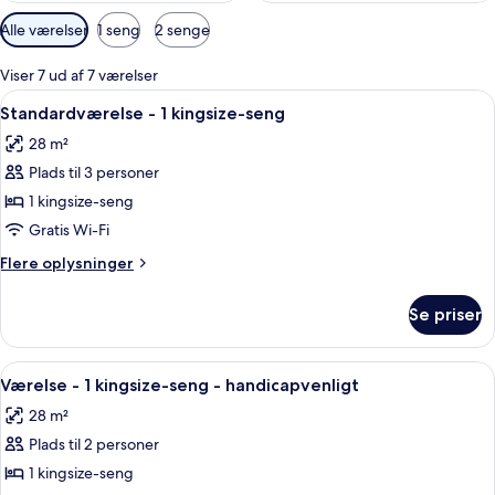
Tilgængelige
Alle værelser
1 seng
2 senge
filtre
for
Viser 7 ud af 7 værelser
værelser
Indlæs
Et hotelværelse med en stor seng, fje
4
Standardværelse - 1 kingsize-seng
alle
28 m²
billeder
Plads til 3 personer
af
Standardværelse
1 kingsize-seng
-
Gratis Wi-Fi
1
Flere
Flere oplysninger
kingsize-
oplysninger
seng
om
Se priser
Standardværelse
-
1
Indlæs
Et hotelværelse med en stor seng, fje
4
kingsize-
Værelse - 1 kingsize-seng - handicapvenligt
alle
seng
28 m²
billeder
Plads til 2 personer
af
Værelse
1 kingsize-seng