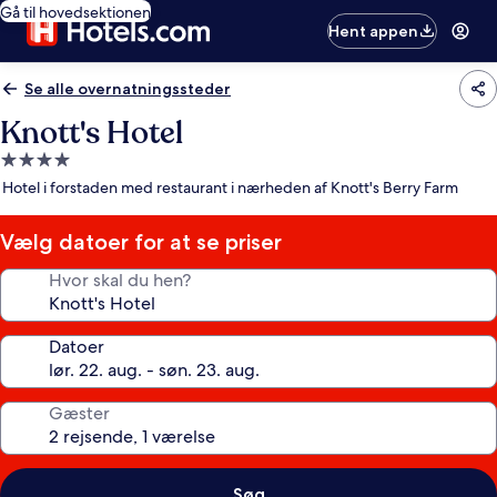
Gå til hovedsektionen
Hent appen
Se alle overnatningssteder
Knott's Hotel
4.0-
stjernet
Hotel i forstaden med restaurant i nærheden af Knott's Berry Farm
overnatningssted
Vælg datoer for at se priser
Hvor skal du hen?
Datoer
Gæster
Søg