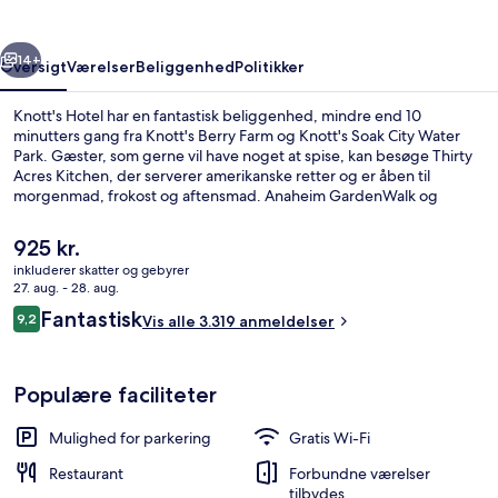
rige
Næste
14+
Oversigt
Værelser
Beliggenhed
Politikker
Knott's Hotel har en fantastisk beliggenhed, mindre end 10
minutters gang fra Knott's Berry Farm og Knott's Soak City Water
Park. Gæster, som gerne vil have noget at spise, kan besøge Thirty
Acres Kitchen, der serverer amerikanske retter og er åben til
morgenmad, frokost og aftensmad. Anaheim GardenWalk og
Medieval Times ligger desuden en kort køretur derfra. Stedets pool
og hjælpsomme personale får rigtig gode bedømmelser fra
Den
925 kr.
rejsende.
nuværende
inkluderer skatter og gebyrer
pris
27. aug. - 28. aug.
Komplet morgenmad hver dag mod et
er
Anmeldelser
Fantastisk
9,2
Vis alle 3.319 anmeldelser
925 kr.
9,2 ud af 10.
Populære faciliteter
Mulighed for parkering
Gratis Wi-Fi
Restaurant
Forbundne værelser
tilbydes