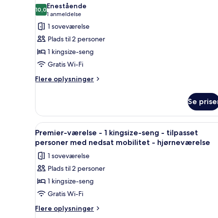
alle
senge
Enestående
billeder
10,0
10,0 ud af 10
(1
1 anmeldelse
af
anmeldelse)
1 soveværelse
Signatur-
Plads til 2 personer
værelse
1 kingsize-seng
-
Gratis Wi-Fi
1
kingsize-
Flere
Flere oplysninger
oplysninger
seng
om
Se prise
Signatur-
værelse
-
Indlæs
Et hotelværelse med seng, seng
4
1
Premier-værelse - 1 kingsize-seng - tilpasset
alle
kingsize-
personer med nedsat mobilitet - hjørneværelse
seng
billeder
1 soveværelse
af
Plads til 2 personer
Premier-
1 kingsize-seng
værelse
-
Gratis Wi-Fi
1
Flere
Flere oplysninger
kingsize-
oplysninger