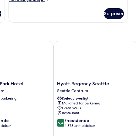
oplysninger
senge
om
r
Se priser
Signatur-
værelse
-
2
queensize-
senge
rk Hotel
Hyatt Regency Seattle
Hyatt
Park Hotel
Hyatt Regency Seattle
Regency
rum
Seattle Centrum
Seattle
 parkering
Kæledyrsvenligt
Seattle
Mulighed for parkering
Centrum
Gratis Wi-Fi
Restaurant
9.4
ende
Enestående
9,4
ud
ldelser
4.378 anmeldelser
af