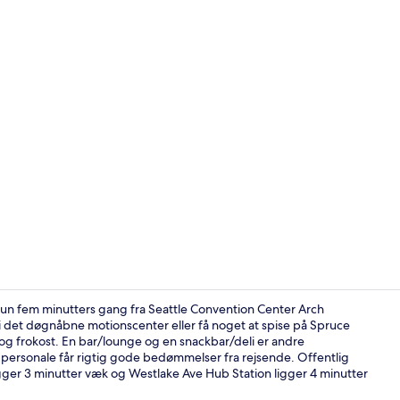
Siddeområde
kun fem minutters gang fra Seattle Convention Center Arch
i det døgnåbne motionscenter eller få noget at spise på Spruce
og frokost. En bar/lounge og en snackbar/deli er andre
Penthouselej
ersonale får rigtig gode bedømmelser fra rejsende. Offentlig
igger 3 minutter væk og Westlake Ave Hub Station ligger 4 minutter