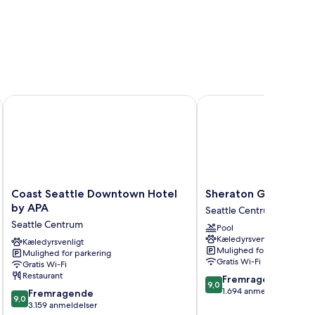
Coast Seattle Downtown Hotel by APA
Sheraton Grand Seattl
Coast
Sheraton
Coast Seattle Downtown Hotel
Sheraton Grand Seat
Seattle
Grand
by APA
Seattle Centrum
Downtown
Seattle
Seattle Centrum
Pool
Hotel
Seattle
Kæledyrsvenligt
by
Kæledyrsvenligt
Centrum
Mulighed for parkering
Mulighed for parkering
APA
Gratis Wi-Fi
Gratis Wi-Fi
Seattle
Restaurant
9.0
Fremragende
Centrum
9,0
ud
1.694 anmeldelser
9.0
Fremragende
9,0
af
ud
3.159 anmeldelser