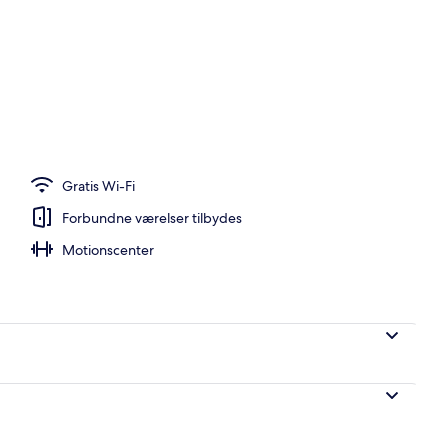
er, der serverer morgenmad, frokost og aftensmad
Gratis Wi-Fi
Forbundne værelser tilbydes
Motionscenter