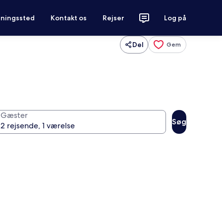
tningssted
Kontakt os
Rejser
Log på
Del
Gem
Gæster
Søg