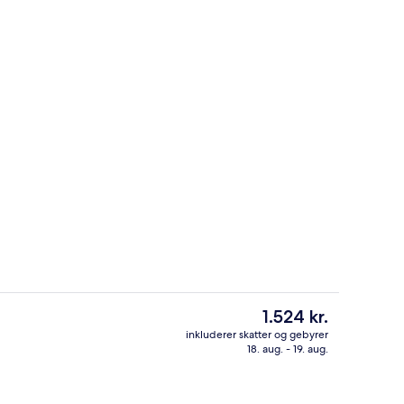
 i lobbyen
Gavebutik
Den
1.524 kr.
nuværende
inkluderer skatter og gebyrer
pris
18. aug. - 19. aug.
lighed | Byudsigt
Udendørsområde
er
1.524 kr.