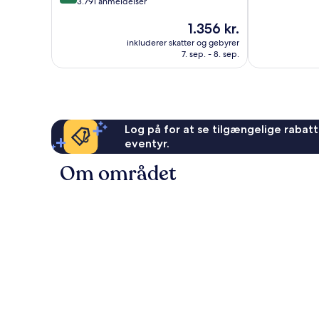
ud
10,
3.791 anmeldelser
af
Fremragende
Prisen
1.356 kr.
10,
2.744
er
Fremragende,
anmeldelser
inkluderer skatter og gebyrer
1.356 kr.
3.791
7. sep. - 8. sep.
anmeldelser
Log på for at se tilgængelige rabatte
eventyr.
Om området