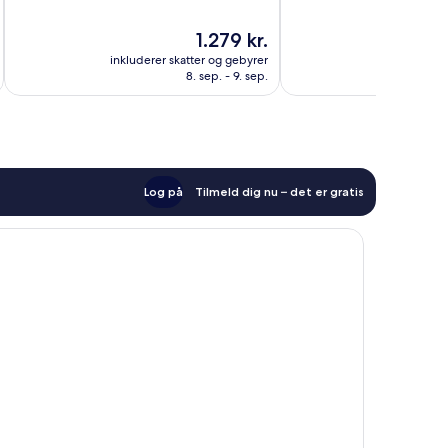
10,
af
Fremragende,
10,
Prisen
1.279 kr.
1.694
Fremragende,
er
anmeldelser
3.159
inkluderer skatter og gebyrer
inkluderer 
1.279 kr.
anmeldelser
8. sep. - 9. sep.
Log på
Tilmeld dig nu – det er gratis