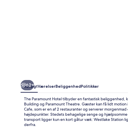
62+
Oversigt
Værelser
Beliggenhed
Politikker
The Paramount Hotel tilbyder en fantastisk beliggenhed, 
Building og Paramount Theatre. Gæster kan få lidt motion 
Cafe, som er en af 2 restauranter og serverer morgenmad 
højdepunkter. Stedets behagelige senge og hjælpsomme p
transport ligger kun en kort gåtur væk: Westlake Station l
derfra.