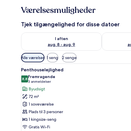
Værelsesmuligheder
Tjek tilgængelighed for disse datoer
Tjek tilgængelighed for i aften aug. 8 - aug. 9
Tjek tilgænge
I aften
aug. 8 - aug. 9
a
Tilgængelige
Alle værelser
1 seng
2 senge
filtre
Indlæs
Et hotelværelse med et fladskær
for
5
Penthouselejlighed
alle
værelser
Fremragende
billeder
8,8
8,8 ud af 10
(3
3 anmeldelser
af
anmeldelser)
Byudsigt
Penthouselejlighed
72 m²
1 soveværelse
Plads til 3 personer
1 kingsize-seng
Gratis Wi-Fi