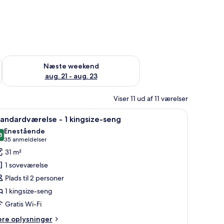
d aug. 14 - aug. 16
Tjek tilgængelighed for næste weekend aug. 21 - aug. 23
Næste weekend
aug. 21 - aug. 23
Viser 11 ud af 11 værelser
og sofabord.
ndlæs
Et hotelværelse med seng, sengeborde, et skri
5
andardværelse - 1 kingsize-seng
le
Enestående
illeder
8
9,8 ud af 10
(35
35 anmeldelser
f
anmeldelser)
31 m²
tandardværelse
1 soveværelse
Plads til 2 personer
1 kingsize-seng
ingsize-
Gratis Wi-Fi
eng
ere
ere oplysninger