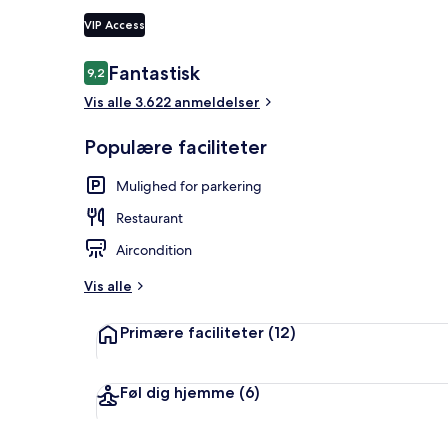
VIP Access
2 restaurant
Anmeldelser
Fantastisk
9,2
9,2 ud af 10.
Vis alle 3.622 anmeldelser
Populære faciliteter
Mulighed for parkering
Restaurant
Aircondition
Vis alle
Primære faciliteter
(12)
Føl dig hjemme
(6)