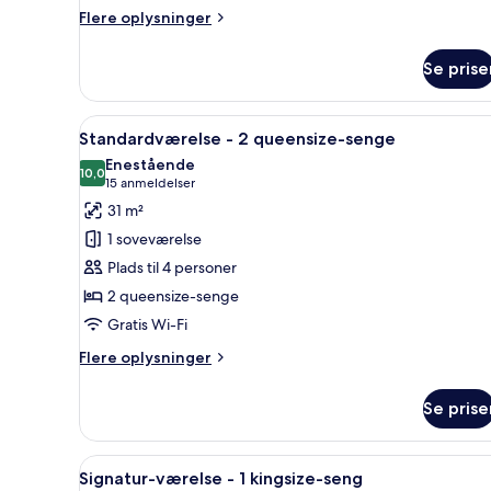
Flere
Flere oplysninger
oplysninger
om
Se prise
Penthouselejlighed
Indlæs
Et hotelværelse med seng, seng
7
Standardværelse - 2 queensize-senge
alle
Enestående
billeder
10,0
10,0 ud af 10
(15
15 anmeldelser
af
anmeldelser)
31 m²
Standardværelse
1 soveværelse
-
Plads til 4 personer
2
2 queensize-senge
queensize-
Gratis Wi-Fi
senge
Flere
Flere oplysninger
oplysninger
om
Se prise
Standardværelse
-
2
Indlæs
Et hotelværelse med seng, seng
4
queensize-
Signatur-værelse - 1 kingsize-seng