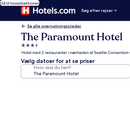
Gå til hovedsektionen
Søg efter rejser
Se alle overnatningssteder
The Paramount Hotel
3.5-
stjernet
Hotel med 2 restauranter i nærheden af Seattle Convention 
overnatningssted
Vælg datoer for at se priser
Hvor skal du hen?
Billedgalleri
for
The
Paramount
Hotel