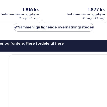
10,
,
Enestående,
Prisen
Prisen
1.816 kr.
1.877 kr.
4.378
er
er
anmeldelser
inkluderer skatter og gebyrer
inkluderer skatter og gebyrer
1.816 kr.
1.877 kr.
2. sep. - 3. sep.
21. aug. - 22. aug.
Sammenlign lignende overnatningssteder
r og fordele. Flere fordele til flere