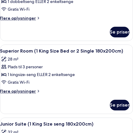
Room
1 dobbeltseng ELLER 2 enkeltsenge
(1
Gratis Wi-Fi
Double
Flere
Flere oplysninger
Bed
oplysninger
or
om
Se priser
Standard
2
Room
Single
(1
Indlæs
Et moderne soveværelse med en stor s
Bed180x200cm)
7
Double
Superior Room (1 King Size Bed or 2 Single 180x200cm)
alle
Bed
28 m²
or
billeder
2
Plads til 3 personer
af
Single
Superior
1 kingsize-seng ELLER 2 enkeltsenge
Bed180x200cm)
Room
Gratis Wi-Fi
(1
Flere
Flere oplysninger
King
oplysninger
Size
om
Se priser
Superior
Bed
Room
or
(1
Indlæs
Junior Suite (1 King Size seng 180x200
2
7
King
Junior Suite (1 King Size seng 180x200cm)
alle
Size
Single
32 m²