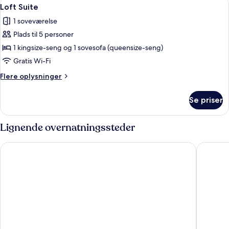
Indlæs
7
Semidouble
Loft Suite
alle
Bed
1 soveværelse
140x200cm)
billeder
Plads til 5 personer
af
Loft
1 kingsize-seng og 1 sovesofa (queensize-seng)
Suite
Gratis Wi-Fi
Flere
Flere oplysninger
oplysninger
om
Se priser
Loft
Suite
Lignende overnatningssteder
Tivoli Hotel
Scandic