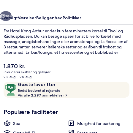
rige
Næste
93+
Oversigt
Værelser
Beliggenhed
Politikker
Fra Hotel Kong Arthur er der kun fem minutters kørsel til Tivoli og
Rådhuspladsen. Du kan besøge spaen for at blive forkælet med
massage, ansigtsbehandlinger eller aromaterapi, og La Rocca, en af
3 restauranter, serverer italienske retter og er åben til frokost og
aftensmad. En bar/lounge, et fitnesscenter og et boblebad er
andre højdepunkter. Stedets hjælpsomme personale og
morgenmad får rigtig gode bedømmelser fra rejsende.
Den
1.870 kr.
Overnatningsstedet ligger kun en kort gåtur fra offentlig transport:
nuværende
inkluderer skatter og gebyrer
Forum Station ligger 12 minutter derfra.
pris
23. aug. - 24. aug.
Morgenmadsbuffet hver dag mod et 
er
Anmeldelser
9,6
Gæstefavoritter
1.870 kr.
B
ud
Bedst bedømt af rejsende
e
Vis alle 2.297 anmeldelser
af
d
10,
s
Gæstefavoritter
Populære faciliteter
t
b
Spa
Mulighed for parkering
e
d