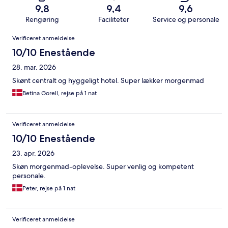
9,8
9,4
9,6
Rengøring
Faciliteter
Service og personale
Anmeldelser
Verificeret anmeldelse
10/10 Enestående
28. mar. 2026
Skønt centralt og hyggeligt hotel. Super lækker morgenmad
Betina Gorell, rejse på 1 nat
Verificeret anmeldelse
10/10 Enestående
23. apr. 2026
Skøn morgenmad-oplevelse. Super venlig og kompetent
personale.
Peter, rejse på 1 nat
Verificeret anmeldelse