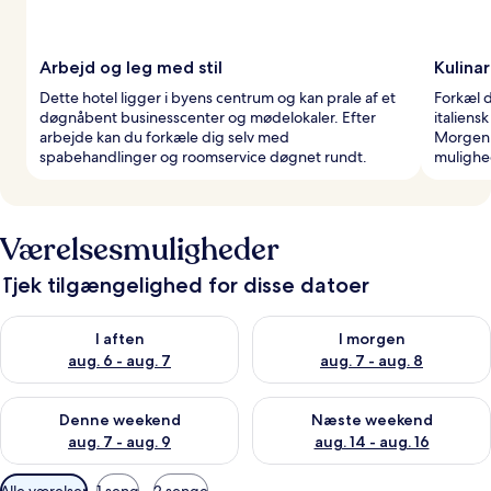
Arbejd og leg med stil
Kulinar
Dette hotel ligger i byens centrum og kan prale af et
Forkæl d
døgnåbent businesscenter og mødelokaler. Efter
italiens
arbejde kan du forkæle dig selv med
Morgenb
spabehandlinger og roomservice døgnet rundt.
mulighe
Værelsesmuligheder
Tjek tilgængelighed for disse datoer
Tjek tilgængelighed for i aften aug. 6 - aug. 7
Tjek tilgængelighed for i morg
I aften
I morgen
aug. 6 - aug. 7
aug. 7 - aug. 8
Tjek tilgængelighed for denne weekend aug. 7 - aug. 9
Tjek tilgængelighed for næste
Denne weekend
Næste weekend
aug. 7 - aug. 9
aug. 14 - aug. 16
Tilgængelige
Alle værelser
1 seng
2 senge