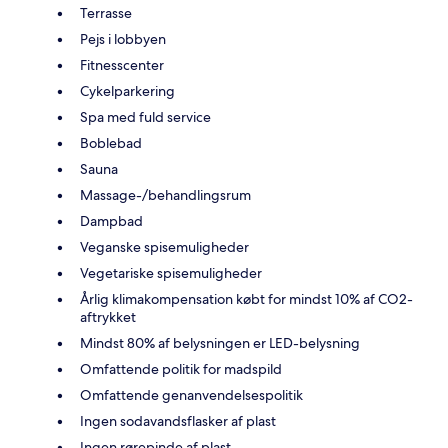
Terrasse
Pejs i lobbyen
Fitnesscenter
Cykelparkering
Spa med fuld service
Boblebad
Sauna
Massage-/behandlingsrum
Dampbad
Veganske spisemuligheder
Vegetariske spisemuligheder
Årlig klimakompensation købt for mindst 10% af CO2-
aftrykket
Mindst 80% af belysningen er LED-belysning
Omfattende politik for madspild
Omfattende genanvendelsespolitik
Ingen sodavandsflasker af plast
Ingen rørepinde af plast