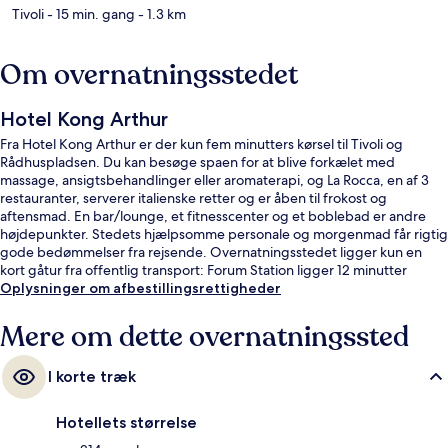
Tivoli
- 15 min. gang
- 1.3 km
Om overnatningsstedet
Hotel Kong Arthur
Fra Hotel Kong Arthur er der kun fem minutters kørsel til Tivoli og
Rådhuspladsen. Du kan besøge spaen for at blive forkælet med
massage, ansigtsbehandlinger eller aromaterapi, og La Rocca, en af 3
restauranter, serverer italienske retter og er åben til frokost og
aftensmad. En bar/lounge, et fitnesscenter og et boblebad er andre
højdepunkter. Stedets hjælpsomme personale og morgenmad får rigtig
gode bedømmelser fra rejsende. Overnatningsstedet ligger kun en
kort gåtur fra offentlig transport: Forum Station ligger 12 minutter
derfra.
Oplysninger om afbestillingsrettigheder
Mere om dette overnatningssted
I korte træk
Hotellets størrelse