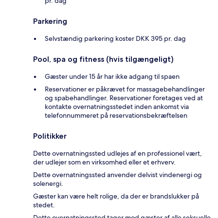
pr. dag
Parkering
Selvstændig parkering koster DKK 395 pr. dag
Pool, spa og fitness (hvis tilgængeligt)
Gæster under 15 år har ikke adgang til spaen
Reservationer er påkrævet for massagebehandlinger
og spabehandlinger. Reservationer foretages ved at
kontakte overnatningsstedet inden ankomst via
telefonnummeret på reservationsbekræftelsen
Politikker
Dette overnatningssted udlejes af en professionel vært,
der udlejer som en virksomhed eller et erhverv.
Dette overnatningssted anvender delvist vindenergi og
solenergi.
Gæster kan være helt rolige, da der er brandslukker på
stedet.
Dette overnatningssted tager mod gæster af alle seksuelle