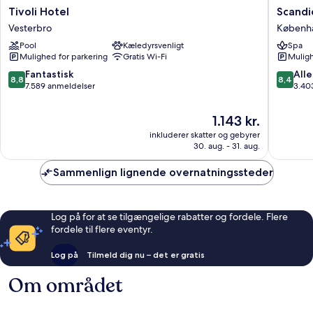
Tivoli
Scandic
Tivoli Hotel
Scandi
Hotel
Spectr
Vesterbro
Københ
Vesterbro
Københ
Pool
Kæledyrsvenligt
Spa
Centru
Mulighed for parkering
Gratis Wi-Fi
Muligh
8.8
8.4
Fantastisk
Alle
8,8
8,4
ud
ud
7.589 anmeldelser
3.40
af
af
10,
10,
Prisen
1.143 kr.
Fantastisk,
Alletider
er
inkluderer skatter og gebyrer
7.589
3.403
1.143 kr.
30. aug. - 31. aug.
anmeldelser
anmelde
Sammenlign lignende overnatningssteder
Log på for at se tilgængelige rabatter og fordele. Flere
fordele til flere eventyr.
Log på
Tilmeld dig nu – det er gratis
Om området