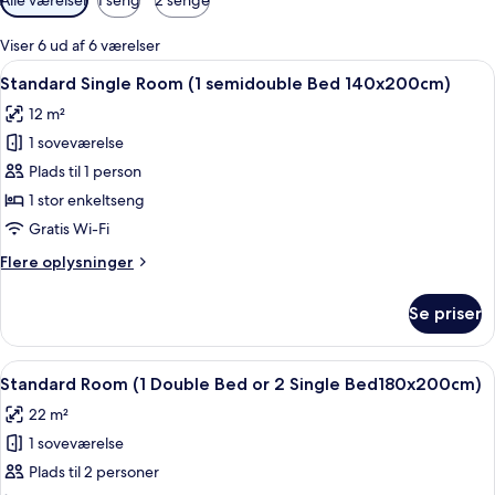
filtre
for
Viser 6 ud af 6 værelser
værelser
Indlæs
Standard Single Room (1 semidouble 
6
Standard Single Room (1 semidouble Bed 140x200cm)
alle
12 m²
billeder
1 soveværelse
af
Standard
Plads til 1 person
Single
1 stor enkeltseng
Room
Gratis Wi-Fi
(1
Flere
Flere oplysninger
semidouble
oplysninger
Bed
om
Se priser
Standard
140x200cm)
Single
Room
Indlæs
Et soveværelse med seng, gardiner ved
7
(1
Standard Room (1 Double Bed or 2 Single Bed180x200cm)
alle
semidouble
22 m²
Bed
billeder
140x200cm)
1 soveværelse
af
Standard
Plads til 2 personer