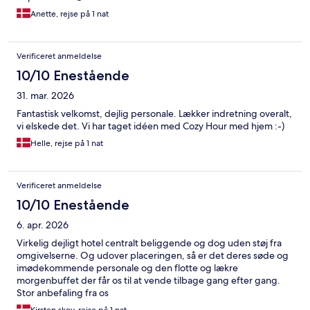
Anette, rejse på 1 nat
Verificeret anmeldelse
10/10 Enestående
31. mar. 2026
Fantastisk velkomst, dejlig personale. Lækker indretning overalt,
vi elskede det. Vi har taget idéen med Cozy Hour med hjem :-)
Helle, rejse på 1 nat
Verificeret anmeldelse
10/10 Enestående
6. apr. 2026
Virkelig dejligt hotel centralt beliggende og dog uden støj fra
omgivelserne. Og udover placeringen, så er det deres søde og
imødekommende personale og den flotte og lækre
morgenbuffet der får os til at vende tilbage gang efter gang.
Stor anbefaling fra os
Kirsten skov, rejse på 1 nat