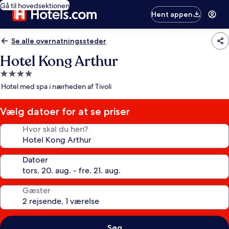
Gå til hovedsektionen
Hent appen
Se alle overnatningssteder
Hotel Kong Arthur
4.0-
stjernet
Hotel med spa i nærheden af Tivoli
overnatningssted
Vælg datoer for at se priser
Hvor skal du hen?
Datoer
Gæster
Søg