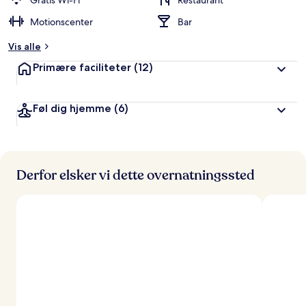
Gratis Wi-Fi
Restaurant
ø
Motionscenter
Bar
m
t
Vis alle
a
Primære faciliteter
(12)
f
r
Føl dig hjemme
(6)
e
j
s
e
n
d
Derfor elsker vi dette overnatningssted
e