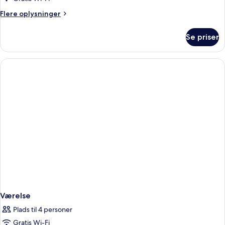
Flere
Flere oplysninger
oplysninger
om
Se priser
Værelse
Værelse
Plads til 4 personer
Gratis Wi-Fi