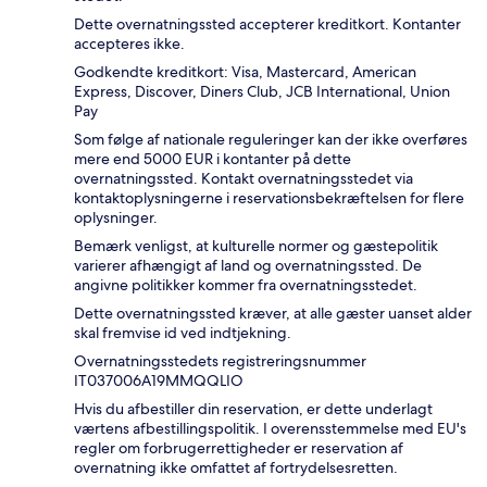
Dette overnatningssted accepterer kreditkort. Kontanter
accepteres ikke.
Godkendte kreditkort: Visa, Mastercard, American
Express, Discover, Diners Club, JCB International, Union
Pay
Som følge af nationale reguleringer kan der ikke overføres
mere end 5000 EUR i kontanter på dette
overnatningssted. Kontakt overnatningsstedet via
kontaktoplysningerne i reservationsbekræftelsen for flere
oplysninger.
Bemærk venligst, at kulturelle normer og gæstepolitik
varierer afhængigt af land og overnatningssted. De
angivne politikker kommer fra overnatningsstedet.
Dette overnatningssted kræver, at alle gæster uanset alder
skal fremvise id ved indtjekning.
Overnatningsstedets registreringsnummer
IT037006A19MMQQLIO
Hvis du afbestiller din reservation, er dette underlagt
værtens afbestillingspolitik. I overensstemmelse med EU's
regler om forbrugerrettigheder er reservation af
overnatning ikke omfattet af fortrydelsesretten.