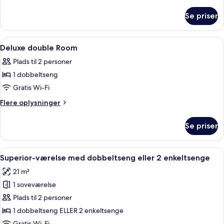
oplysninger
om
Se priser
Værelse
til
3
Indlæs
Et hotelværelse med en seng, sengebor
6
personer
Deluxe double Room
alle
Plads til 2 personer
billeder
1 dobbeltseng
af
Deluxe
Gratis Wi-Fi
double
Flere
Flere oplysninger
Room
oplysninger
om
Se priser
Deluxe
double
Room
Indlæs
Minibar, pengeskab på værelset, skri
5
Superior-værelse med dobbeltseng eller 2 enkeltsenge
alle
21 m²
billeder
1 soveværelse
af
Superior-
Plads til 2 personer
værelse
1 dobbeltseng ELLER 2 enkeltsenge
med
Gratis Wi-Fi