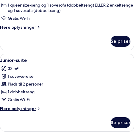
(2
1 queensize-seng og 1 sovesofa (dobbeltseng) ELLER 2 enkeltsenge
og 1 sovesofa (dobbeltseng)
adulti
+
Gratis Wi-Fi
2
Flere
Flere oplysninger
bambini)
oplysninger
om
Se priser
Familieværelse
(2
adulti
Indlæs
Et hotelværelse med en seng, et natbo
7
+
Junior-suite
alle
2
33 m²
bambini)
billeder
1 soveværelse
af
Junior-
Plads til 2 personer
suite
1 dobbeltseng
Gratis Wi-Fi
Flere
Flere oplysninger
oplysninger
om
Se priser
Junior-
suite