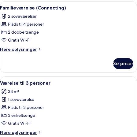
Indlæs
Minibar, pengeskab på værelset, skri
5
Familieværelse (Connecting)
alle
2 soveværelser
billeder
Plads til 4 personer
af
Familieværelse
2 dobbeltsenge
(Connecting)
Gratis Wi-Fi
Flere
Flere oplysninger
oplysninger
om
Se priser
Familieværelse
(Connecting)
Indlæs
Minibar, pengeskab på værelset, skri
4
Værelse til 3 personer
alle
33 m²
billeder
1 soveværelse
af
Værelse
Plads til 3 personer
til
3 enkeltsenge
3
Gratis Wi-Fi
personer
Flere
Flere oplysninger