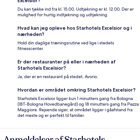
Excelsior?
Du kan tjekke ind fra kl. 15.00. Udtjekning er kl. 12.00. Der er
mulighed for hurtig indtjekning og udtjekning.
Hvad kan jeg opleve hos Starhotels Excelsior og i
nærheden?
Hold din daglige træningsrutine ved lige i stedets
fitnesscenter.
Er der restauranter på eller i nærheden af
Starhotels Excelsior?
Ja, der er en restaurant på stedet, Avorio.
Hvordan er området omkring Starhotels Excelsior?
Starhotels Excelsior ligger kun 1 minutters gang fra Bologna
(IBT-Bologna Hovedbanegård) og 18 minutters gang fra Piazza
Maggiore. Rejsende siger, at området ligger i gåafstand fra
det meste og er perfekt til familier.
Anmeldelser af Starhotels
Anmeldelser