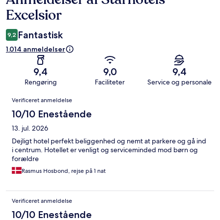
Excelsior
Fantastisk
9,2
1.014 anmeldelser
9,4
9,0
9,4
Rengøring
Faciliteter
Service og personale
Anmeldelser
Verificeret anmeldelse
10/10 Enestående
13. jul. 2026
Dejligt hotel perfekt beliggenhed og nemt at parkere og gå ind
i centrum. Hotellet er venligt og serviceminded mod børn og
forældre
Rasmus Hosbond, rejse på 1 nat
Verificeret anmeldelse
10/10 Enestående