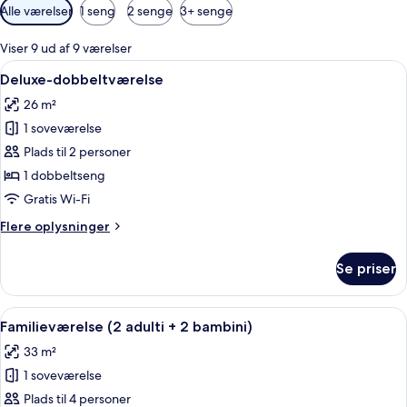
Tilgængelige
Alle værelser
1 seng
2 senge
3+ senge
filtre
for
Viser 9 ud af 9 værelser
værelser
Indlæs
Et hotelværelse med en seng, et skrive
7
Deluxe-dobbeltværelse
alle
26 m²
billeder
1 soveværelse
af
Deluxe-
Plads til 2 personer
dobbeltværelse
1 dobbeltseng
Gratis Wi-Fi
Flere
Flere oplysninger
oplysninger
om
Se priser
Deluxe-
dobbeltværelse
Indlæs
Et hotelværelse med to senge, et fjern
7
Familieværelse (2 adulti + 2 bambini)
alle
33 m²
billeder
1 soveværelse
af
Familieværelse
Plads til 4 personer