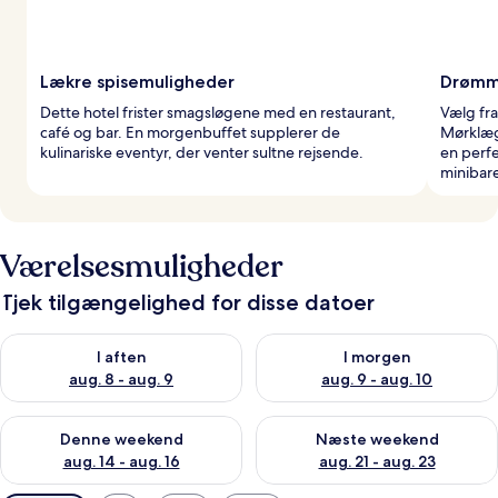
Lækre spisemuligheder
Drømm
Dette hotel frister smagsløgene med en restaurant,
Vælg fr
café og bar. En morgenbuffet supplerer de
Mørklæg
kulinariske eventyr, der venter sultne rejsende.
en perfe
minibar
Værelsesmuligheder
Tjek tilgængelighed for disse datoer
Tjek tilgængelighed for i aften aug. 8 - aug. 9
Tjek tilgængelighed for i morg
I aften
I morgen
aug. 8 - aug. 9
aug. 9 - aug. 10
Tjek tilgængelighed for denne weekend aug. 14 - aug. 16
Tjek tilgængelighed for næste
Denne weekend
Næste weekend
aug. 14 - aug. 16
aug. 21 - aug. 23