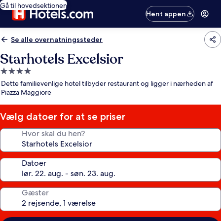
Gå til hovedsektionen
Hent appen
Se alle overnatningssteder
Starhotels Excelsior
4.0-
stjernet
Dette familievenlige hotel tilbyder restaurant og ligger i nærheden af
overnatningssted
Piazza Maggiore
Vælg datoer for at se priser
Hvor skal du hen?
Datoer
Gæster