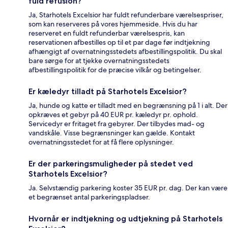
fuld refusion?
Ja, Starhotels Excelsior har fuldt refunderbare værelsespriser,
som kan reserveres på vores hjemmeside. Hvis du har
reserveret en fuldt refunderbar værelsespris, kan
reservationen afbestilles op til et par dage før indtjekning
afhængigt af overnatningsstedets afbestillingspolitik. Du skal
bare sørge for at tjekke overnatningsstedets
afbestillingspolitik for de præcise vilkår og betingelser.
Er kæledyr tilladt på Starhotels Excelsior?
Ja, hunde og katte er tilladt med en begrænsning på 1 i alt. Der
opkræves et gebyr på 40 EUR pr. kæledyr pr. ophold.
Servicedyr er fritaget fra gebyrer. Der tilbydes mad- og
vandskåle. Visse begrænsninger kan gælde. Kontakt
overnatningsstedet for at få flere oplysninger.
Er der parkeringsmuligheder på stedet ved
Starhotels Excelsior?
Ja. Selvstændig parkering koster 35 EUR pr. dag. Der kan være
et begrænset antal parkeringspladser.
Hvornår er indtjekning og udtjekning på Starhotels