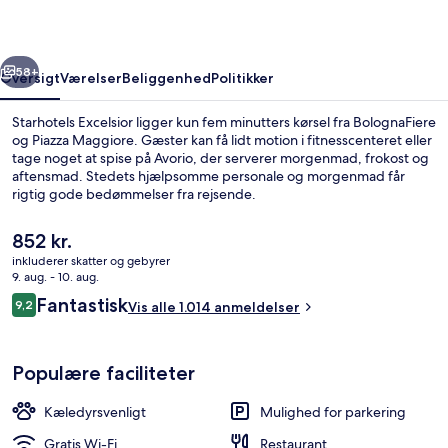
rige
Næste
58+
Oversigt
Værelser
Beliggenhed
Politikker
Starhotels Excelsior ligger kun fem minutters kørsel fra BolognaFiere
og Piazza Maggiore. Gæster kan få lidt motion i fitnesscenteret eller
tage noget at spise på Avorio, der serverer morgenmad, frokost og
aftensmad. Stedets hjælpsomme personale og morgenmad får
rigtig gode bedømmelser fra rejsende.
Den
852 kr.
nuværende
inkluderer skatter og gebyrer
pris
9. aug. - 10. aug.
Lobby
er
Anmeldelser
Fantastisk
9,2
Vis alle 1.014 anmeldelser
852 kr.
9,2 ud af 10.
Populære faciliteter
Kæledyrsvenligt
Mulighed for parkering
Gratis Wi-Fi
Restaurant