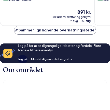
af
af
10,
10,
Prisen
891 kr.
Fremragende,
Fantasti
er
inkluderer skatter og gebyrer
1.105
1.004
891 kr.
9. aug. - 10. aug.
anmeldelser
anmelde
Sammenlign lignende overnatningssteder
Log på for at se tilgængelige rabatter og fordele. Flere
fordele til flere eventyr.
Log på
Tilmeld dig nu – det er gratis
Om området