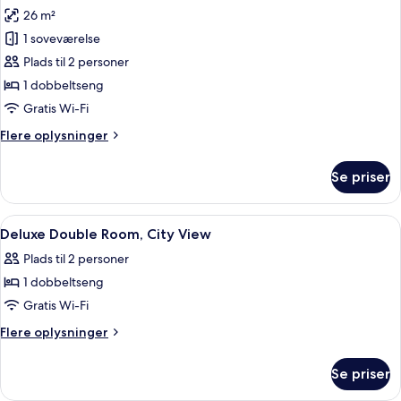
26 m²
af
Panoramic
1 soveværelse
Junior
Plads til 2 personer
Suite
1 dobbeltseng
Gratis Wi-Fi
Flere
Flere oplysninger
oplysninger
om
Se priser
Panoramic
Junior
Suite
Indlæs
Et hotelværelse med en seng, to sengeb
7
Deluxe Double Room, City View
alle
Plads til 2 personer
billeder
1 dobbeltseng
af
Deluxe
Gratis Wi-Fi
Double
Flere
Flere oplysninger
Room,
oplysninger
om
City
Se priser
Deluxe
View
Double