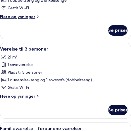
1 dobbeltseng og 2 enkeltsenge
Gratis Wi-Fi
Flere
Flere oplysninger
oplysninger
om
Se priser
Familieværelse
Indlæs
Et hotelværelse med en seng, en stol, e
9
Værelse til 3 personer
alle
21 m²
billeder
1 soveværelse
af
Værelse
Plads til 3 personer
til
1 queensize-seng og 1 sovesofa (dobbeltseng)
3
Gratis Wi-Fi
personer
Flere
Flere oplysninger
oplysninger
om
Se priser
Værelse
til
3
Indlæs
Et hotelværelse med en seng, to lænest
8
personer
Familieværelse - forbundne værelser