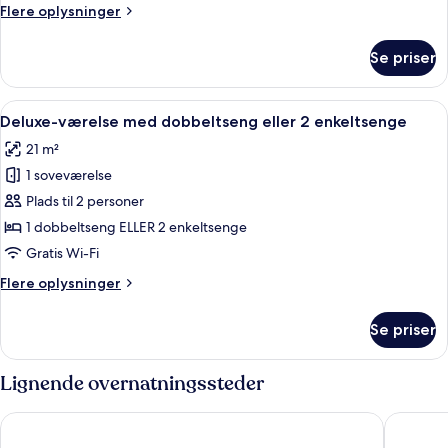
Connecting
Flere
Flere oplysninger
Double
oplysninger
om
Rooms
Se priser
Two
Connecting
Double
Indlæs
Et hotelværelse med seng, sengebord
5
Rooms
Deluxe-værelse med dobbeltseng eller 2 enkeltsenge
alle
21 m²
billeder
1 soveværelse
af
Deluxe-
Plads til 2 personer
værelse
1 dobbeltseng ELLER 2 enkeltsenge
med
Gratis Wi-Fi
dobbeltseng
Flere
Flere oplysninger
eller
oplysninger
2
om
Se priser
Deluxe-
enkeltsenge
værelse
med
Lignende overnatningssteder
dobbeltseng
eller
Starhotels Anderson
Palazzo 
2
enkeltsenge