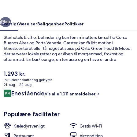
rige
Næste
61+
Oversigt
Værelser
Beliggenhed
Politikker
Starhotels E.c.ho. befinder sig kun fem minutters kørsel fra Corso
Buenos Aires og Porta Venezia. Gæster kan få lidt motion i
fitnesscenteret eller få noget at spise på Orto Green Food & Mood,
der serverer lokale retter og er åben til morgenmad, frokost og
aftensmad. En bar/lounge, en terrasse og en have er andre
højdepunkter på dette hotel i boutique-stil. Rejsende er glade for
den korte gåtur til offentlig transport: Caiazzo Metrostation ligger 2
Den
1.293 kr.
minutter derfra og Via Settembrini Sporvognsstation 3 minutter
nuværende
inkluderer skatter og gebyrer
væk.
pris
21. aug. - 22. aug.
Lobby
er
Anmeldelser
Enestående
9,4
Vis alle 1.011 anmeldelser
1.293 kr.
9,4 ud af 10.
Populære faciliteter
Kæledyrsvenligt
Gratis Wi-Fi
Restaurant
Aircondition