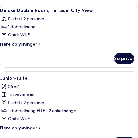
Room,
Indlæs
Et rundt bord med morgenmadsprodukter,
2
City
Deluxe Double Room, Terrace, City View
alle
View
Plads til 2 personer
billeder
1 dobbeltseng
af
Deluxe
Gratis Wi-Fi
Double
Flere
Flere oplysninger
Room,
oplysninger
om
Terrace,
Se priser
Deluxe
City
Double
View
Room,
Indlæs
Et moderne hotelværelse med et flad
6
Terrace,
Junior-suite
alle
City
26 m²
View
billeder
1 soveværelse
af
Junior-
Plads til 2 personer
suite
1 dobbeltseng ELLER 2 enkeltsenge
Gratis Wi-Fi
Flere
Flere oplysninger
oplysninger