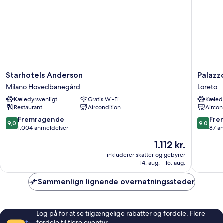
Starhotels
Palazzo
Starhotels Anderson
Palazz
Anderson
Loreto
Milano Hovedbanegård
Loreto
Milano
Hotel
Kæledyrsvenligt
Gratis Wi-Fi
Kæledy
Hovedbanegård
Milano
Restaurant
Aircondition
Aircon
Loreto
9.0
9.0
Fremragende
Fre
9,0
9,0
ud
ud
1.004 anmeldelser
87 a
af
af
Prisen
1.112 kr.
10,
10,
er
Fremragende,
Fremrag
inkluderer skatter og gebyrer
1.112 kr.
14. aug. - 15. aug.
1.004
87
anmeldelser
anmelde
Sammenlign lignende overnatningssteder
Log på for at se tilgængelige rabatter og fordele. Flere
fordele til flere eventyr.