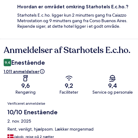
Hvordan er området omkring Starhotels E.c.ho.?
Starhotels E.c.ho. ligger kun 2 minutters gang fra Caiazzo
Metrostation og 9 minutters gang fra Corso Buenos Aires.
Rejsende siger, at dette hotel ligger i et godt område.
Anmeldelser af Starhotels E.c.ho.
Anmeldelser
Enestående
9,4
1.011 anmeldelser
9,6
9,2
9,4
Rengøring
Faciliteter
Service og personale
Anmeldelser
Verificeret anmeldelse
10/10 Enestående
2. nov. 2025
Rent, venligt, hjælpsom. Lækker morgenmad
Jakob, rejse på 2 nætter