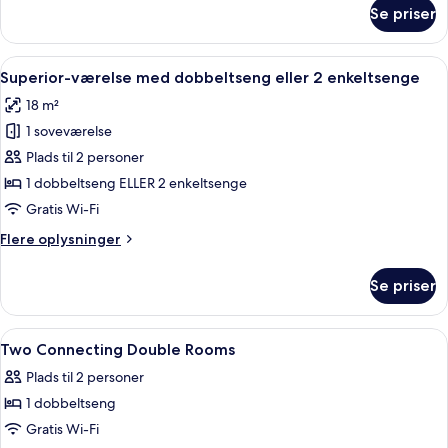
om
Se priser
Junior-
suite
Indlæs
Et hotelværelse med en stor seng, et s
6
Superior-værelse med dobbeltseng eller 2 enkeltsenge
alle
18 m²
billeder
1 soveværelse
af
Superior-
Plads til 2 personer
værelse
1 dobbeltseng ELLER 2 enkeltsenge
med
Gratis Wi-Fi
dobbeltseng
Flere
Flere oplysninger
eller
oplysninger
2
om
Se priser
Superior-
enkeltsenge
værelse
med
Indlæs
Et hotelværelse med seng, sengeborde, 
5
dobbeltseng
Two Connecting Double Rooms
alle
eller
Plads til 2 personer
2
billeder
enkeltsenge
1 dobbeltseng
af
Two
Gratis Wi-Fi