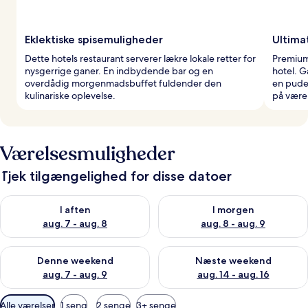
Eklektiske spisemuligheder
Ultima
Dette hotels restaurant serverer lækre lokale retter for
Premium
nysgerrige ganer. En indbydende bar og en
hotel. 
overdådig morgenmadsbuffet fuldender den
en pude
kulinariske oplevelse.
på værel
Værelsesmuligheder
Tjek tilgængelighed for disse datoer
Tjek tilgængelighed for i aften aug. 7 - aug. 8
Tjek tilgængelighed for i morg
I aften
I morgen
aug. 7 - aug. 8
aug. 8 - aug. 9
Tjek tilgængelighed for denne weekend aug. 7 - aug. 9
Tjek tilgængelighed for næste
Denne weekend
Næste weekend
aug. 7 - aug. 9
aug. 14 - aug. 16
Tilgængelige
Alle værelser
1 seng
2 senge
3+ senge