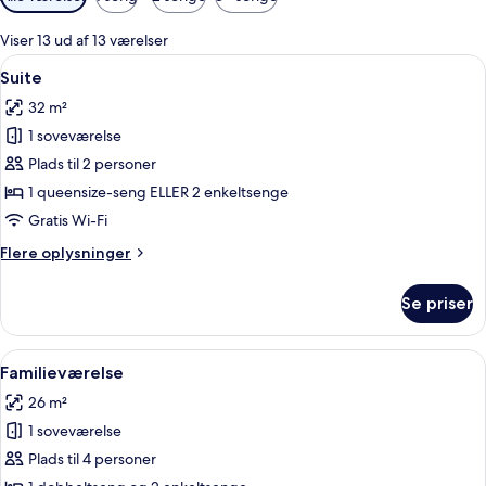
filtre
for
Viser 13 ud af 13 værelser
værelser
Indlæs
Et moderne hotelværelse med en mørkeg
9
Suite
alle
32 m²
billeder
1 soveværelse
af
Suite
Plads til 2 personer
1 queensize-seng ELLER 2 enkeltsenge
Gratis Wi-Fi
Flere
Flere oplysninger
oplysninger
om
Se priser
Suite
Indlæs
Et hotelværelse med en seng, et komm
6
Familieværelse
alle
26 m²
billeder
1 soveværelse
af
Familieværelse
Plads til 4 personer