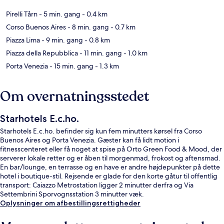
Pirelli Tårn
- 5 min. gang
- 0.4 km
Corso Buenos Aires
- 8 min. gang
- 0.7 km
Piazza Lima
- 9 min. gang
- 0.8 km
Piazza della Repubblica
- 11 min. gang
- 1.0 km
Porta Venezia
- 15 min. gang
- 1.3 km
Om overnatningsstedet
Starhotels E.c.ho.
Starhotels E.c.ho. befinder sig kun fem minutters kørsel fra Corso
Buenos Aires og Porta Venezia. Gæster kan få lidt motion i
fitnesscenteret eller få noget at spise på Orto Green Food & Mood, der
serverer lokale retter og er åben til morgenmad, frokost og aftensmad.
En bar/lounge, en terrasse og en have er andre højdepunkter på dette
hotel i boutique-stil. Rejsende er glade for den korte gåtur til offentlig
transport: Caiazzo Metrostation ligger 2 minutter derfra og Via
Settembrini Sporvognsstation 3 minutter væk.
Oplysninger om afbestillingsrettigheder