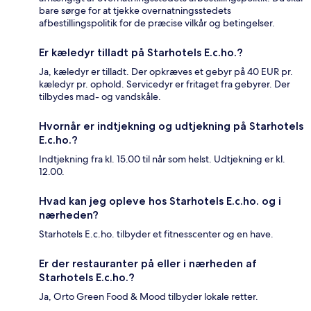
bare sørge for at tjekke overnatningsstedets
afbestillingspolitik for de præcise vilkår og betingelser.
Er kæledyr tilladt på Starhotels E.c.ho.?
Ja, kæledyr er tilladt. Der opkræves et gebyr på 40 EUR pr.
kæledyr pr. ophold. Servicedyr er fritaget fra gebyrer. Der
tilbydes mad- og vandskåle.
Hvornår er indtjekning og udtjekning på Starhotels
E.c.ho.?
Indtjekning fra kl. 15.00 til når som helst. Udtjekning er kl.
12.00.
Hvad kan jeg opleve hos Starhotels E.c.ho. og i
nærheden?
Starhotels E.c.ho. tilbyder et fitnesscenter og en have.
Er der restauranter på eller i nærheden af
Starhotels E.c.ho.?
Ja, Orto Green Food & Mood tilbyder lokale retter.