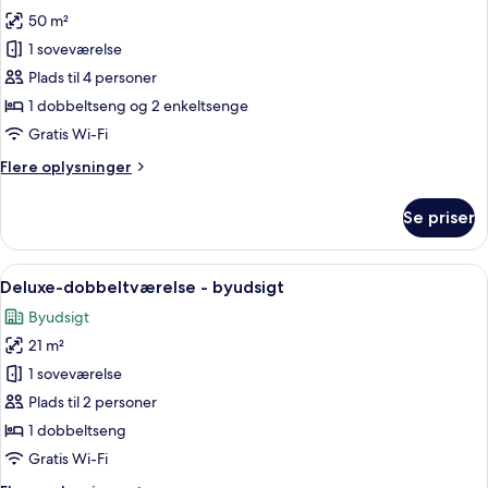
alle
50 m²
billeder
1 soveværelse
af
Familieværelse
Plads til 4 personer
-
1 dobbeltseng og 2 enkeltsenge
forbundne
Gratis Wi-Fi
værelser
Flere
Flere oplysninger
oplysninger
om
Se priser
Familieværelse
-
forbundne
Indlæs
Et hotelværelse med seng, natborde, et
7
værelser
Deluxe-dobbeltværelse - byudsigt
alle
Byudsigt
billeder
21 m²
af
Deluxe-
1 soveværelse
dobbeltværelse
Plads til 2 personer
-
1 dobbeltseng
byudsigt
Gratis Wi-Fi