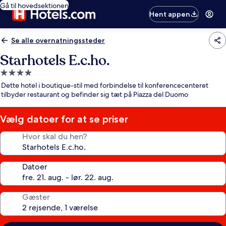
Gå til hovedsektionen
Hent appen
Se alle overnatningssteder
Starhotels E.c.ho.
4.0-
stjernet
Dette hotel i boutique-stil med forbindelse til konferencecenteret
overnatningssted
tilbyder restaurant og befinder sig tæt på Piazza del Duomo
Vælg datoer for at se priser
Hvor skal du hen?
Datoer
Gæster