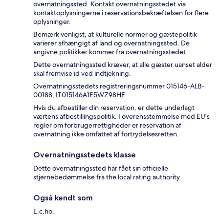
overnatningssted. Kontakt overnatningsstedet via
kontaktoplysningerne i reservationsbekræftelsen for flere
oplysninger.
Bemærk venligst, at kulturelle normer og gæstepolitik
varierer afhængigt af land og overnatningssted. De
angivne politikker kommer fra overnatningsstedet.
Dette overnatningssted kræver, at alle gæster uanset alder
skal fremvise id ved indtjekning.
Overnatningsstedets registreringsnummer 015146-ALB-
00188, IT015146A1E5WZ98HE
Hvis du afbestiller din reservation, er dette underlagt
værtens afbestillingspolitik. I overensstemmelse med EU's
regler om forbrugerrettigheder er reservation af
overnatning ikke omfattet af fortrydelsesretten.
Overnatningsstedets klasse
Dette overnatningssted har fået sin officielle
stjernebedømmelse fra the local rating authority.
Også kendt som
E.c.ho.