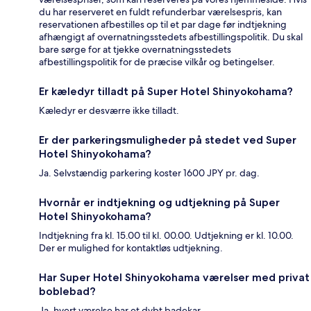
du har reserveret en fuldt refunderbar værelsespris, kan
reservationen afbestilles op til et par dage før indtjekning
afhængigt af overnatningsstedets afbestillingspolitik. Du skal
bare sørge for at tjekke overnatningsstedets
afbestillingspolitik for de præcise vilkår og betingelser.
Er kæledyr tilladt på Super Hotel Shinyokohama?
Kæledyr er desværre ikke tilladt.
Er der parkeringsmuligheder på stedet ved Super
Hotel Shinyokohama?
Ja. Selvstændig parkering koster 1600 JPY pr. dag.
Hvornår er indtjekning og udtjekning på Super
Hotel Shinyokohama?
Indtjekning fra kl. 15.00 til kl. 00.00. Udtjekning er kl. 10.00.
Der er mulighed for kontaktløs udtjekning.
Har Super Hotel Shinyokohama værelser med privat
boblebad?
Ja, hvert værelse har et dybt badekar.