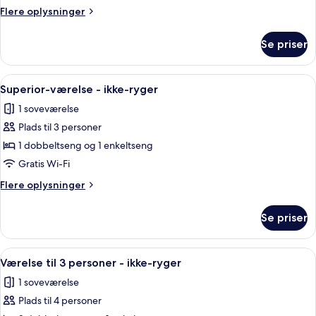
ryger
Flere
Flere oplysninger
(Extra)
oplysninger
om
Se priser
Værelse
-
ryger
Indlæs
To flaske økologisk rosenkropsvask på
8
(Extra)
Superior-værelse - ikke-ryger
alle
1 soveværelse
billeder
Plads til 3 personer
af
Superior-
1 dobbeltseng og 1 enkeltseng
værelse
Gratis Wi-Fi
-
Flere
Flere oplysninger
ikke-
oplysninger
ryger
om
Se priser
Superior-
værelse
-
Indlæs
To flaske økologisk rosenkropsvask på
8
ikke-
Værelse til 3 personer - ikke-ryger
alle
ryger
1 soveværelse
billeder
Plads til 4 personer
af