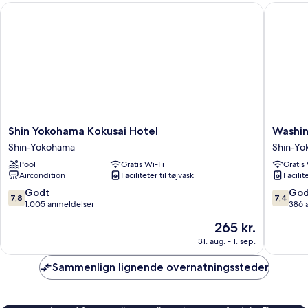
Shin Yokohama Kokusai Hotel
Washing
Shin
Washing
Shin Yokohama Kokusai Hotel
Washin
Yokohama
R&B
Shin-Yokohama
Shin-Y
Kokusai
Hotel
Pool
Gratis Wi-Fi
Gratis
Hotel
Shin-
Aircondition
Faciliteter til tøjvask
Facilit
Shin-
Yokoha
Yokohama
Ekimae
7.8
7.4
Godt
God
7,8
7,4
Shin-
ud
ud
1.005 anmeldelser
386 
Yokoha
af
af
Prisen
265 kr.
10,
10,
er
Godt,
Godt,
31. aug. - 1. sep.
265 kr.
1.005
386
anmeldelser
anmelde
Sammenlign lignende overnatningssteder