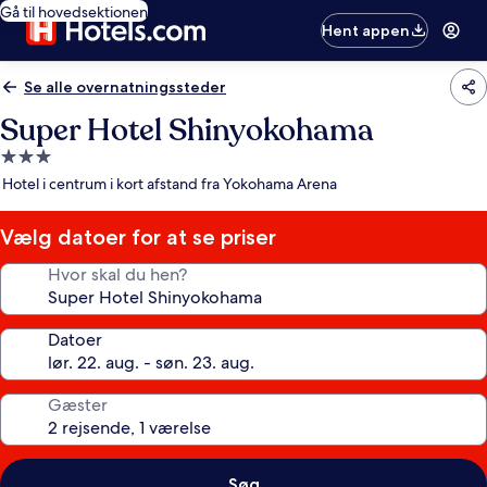
Gå til hovedsektionen
Hent appen
Se alle overnatningssteder
Super Hotel Shinyokohama
3.0-
stjernet
Hotel i centrum i kort afstand fra Yokohama Arena
overnatningssted
Vælg datoer for at se priser
Hvor skal du hen?
Datoer
Gæster
Søg