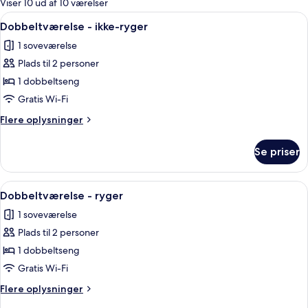
Viser 10 ud af 10 værelser
værelser
Indlæs
To flaske økologisk rosenkropsvask på
8
Dobbeltværelse - ikke-ryger
alle
1 soveværelse
billeder
Plads til 2 personer
af
Dobbeltværelse
1 dobbeltseng
-
Gratis Wi-Fi
ikke-
Flere
Flere oplysninger
ryger
oplysninger
om
Se priser
Dobbeltværelse
-
ikke-
Indlæs
To flaske økologisk rosenkropsvask på
8
ryger
Dobbeltværelse - ryger
alle
1 soveværelse
billeder
Plads til 2 personer
af
Dobbeltværelse
1 dobbeltseng
-
Gratis Wi-Fi
ryger
Flere
Flere oplysninger
oplysninger