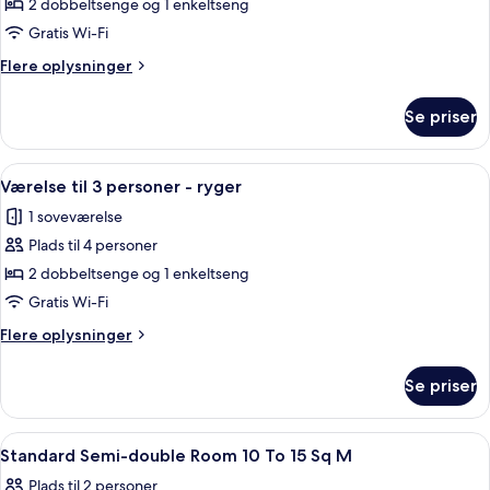
Værelse
2 dobbeltsenge og 1 enkeltseng
til
Gratis Wi-Fi
3
Flere
Flere oplysninger
personer
oplysninger
-
om
Se priser
Værelse
ikke-
til
ryger
3
Indlæs
To flaske økologisk rosenkropsvask på
8
personer
Værelse til 3 personer - ryger
alle
-
1 soveværelse
ikke-
billeder
ryger
Plads til 4 personer
af
Værelse
2 dobbeltsenge og 1 enkeltseng
til
Gratis Wi-Fi
3
Flere
Flere oplysninger
personer
oplysninger
-
om
Se priser
Værelse
ryger
til
3
Indlæs
Et hotelværelse med en seng, et skrive
1
personer
Standard Semi-double Room 10 To 15 Sq M
alle
-
Plads til 2 personer