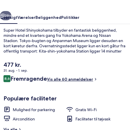
rige
Næste
39+
Oversigt
Værelser
Beliggenhed
Politikker
Super Hotel Shinyokohama tilbyder en fantastisk beliggenhed,
mindre end et kvarters gang fra Yokohama Arena og Nissan
Stadion. Tokyo-bugten og Anpanman Museum ligger desuden en
kort køretur derfra. Overnatningsstedet ligger kun en kort gåtur fra
offentlig transport: Kita-shin-yokohama Station ligger 14 minutter
derfra.
Den
477 kr.
nuværende
31. aug. - 1. sep.
pris
Anmeldelser
Fremragende
Offentligt bad
8,6
er
Vis alle 60 anmeldelser
8,6 ud af 10.
477 kr.
Populære faciliteter
Mulighed for parkering
Gratis Wi-Fi
Aircondition
Faciliteter til tøjvask
Vis alle