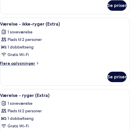
om
Se priser
Dobbeltværelse
-
ryger
Indlæs
To flaske økologisk rosenkropsvask på
8
Værelse - ikke-ryger (Extra)
alle
1 soveværelse
billeder
Plads til 2 personer
af
Værelse
1 dobbeltseng
-
Gratis Wi-Fi
ikke-
Flere
Flere oplysninger
ryger
oplysninger
(Extra)
om
Se priser
Værelse
-
ikke-
Indlæs
To flaske økologisk rosenkropsvask på
8
ryger
Værelse - ryger (Extra)
alle
(Extra)
1 soveværelse
billeder
Plads til 2 personer
af
Værelse
1 dobbeltseng
-
Gratis Wi-Fi