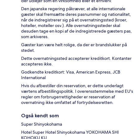
der udlejer som en virksomhed eller et erhverv.
Den japanske regering påkræver, at alle internationale
gæster skal fremsætte deres pasnummer og nationalitet,
når de indregistrerer sig på et overnatningssted (kroer,
hoteller, moteller osv.). Alle overnatningssteder skal
desuden tage en kopi af de indregistrerede gæsters pas,
som arkiveres.
Gæster kan være helt rolige, da der er brandslukker på
stedet.
Dette overnatningssted accepterer kreditkort. Kontanter
accepteres ikke.
Godkendte kreditkort: Visa, American Express, JCB
International
Hvis du afbestiller din reservation, er dette underlagt
værtens afbestillingspolitik. I overensstemmelse med EU's
regler om forbrugerrettigheder er reservation af
overnatning ikke omfattet af fortrydelsesretten.
Også kendt som
Super Shinyokohama
Hotel Super Hotel Shinyokohama YOKOHAMA SHI
KOHOKU KU