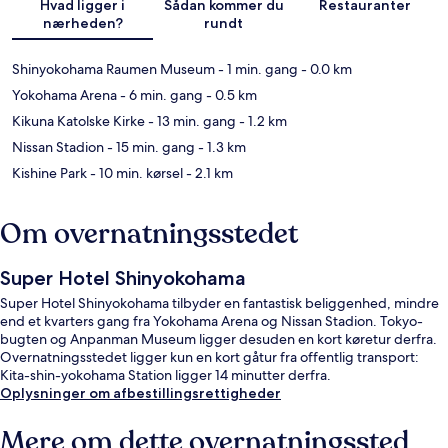
Hvad ligger i
Sådan kommer du
Restauranter
nærheden?
rundt
Shinyokohama Raumen Museum
- 1 min. gang
- 0.0 km
Yokohama Arena
- 6 min. gang
- 0.5 km
Kikuna Katolske Kirke
- 13 min. gang
- 1.2 km
Nissan Stadion
- 15 min. gang
- 1.3 km
Kishine Park
- 10 min. kørsel
- 2.1 km
Om overnatningsstedet
Super Hotel Shinyokohama
Super Hotel Shinyokohama tilbyder en fantastisk beliggenhed, mindre
end et kvarters gang fra Yokohama Arena og Nissan Stadion. Tokyo-
bugten og Anpanman Museum ligger desuden en kort køretur derfra.
Overnatningsstedet ligger kun en kort gåtur fra offentlig transport:
Kita-shin-yokohama Station ligger 14 minutter derfra.
Oplysninger om afbestillingsrettigheder
Mere om dette overnatningssted