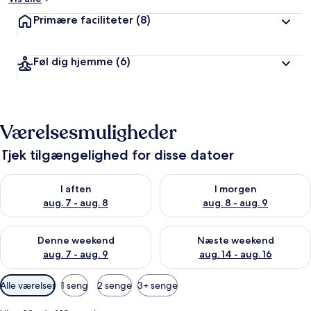
Primære faciliteter
(8)
Føl dig hjemme
(6)
Værelsesmuligheder
Tjek tilgængelighed for disse datoer
Tjek tilgængelighed for i aften aug. 7 - aug. 8
Tjek tilgængelighed for i morg
I aften
I morgen
aug. 7 - aug. 8
aug. 8 - aug. 9
Tjek tilgængelighed for denne weekend aug. 7 - aug. 9
Tjek tilgængelighed for næste
Denne weekend
Næste weekend
aug. 7 - aug. 9
aug. 14 - aug. 16
Tilgængelige
Alle værelser
1 seng
2 senge
3+ senge
filtre
for