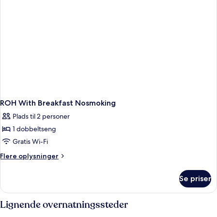
ROH With Breakfast Nosmoking
Plads til 2 personer
1 dobbeltseng
Gratis Wi-Fi
Flere
Flere oplysninger
oplysninger
om
Se priser
ROH
With
Breakfast
Lignende overnatningssteder
Nosmoking