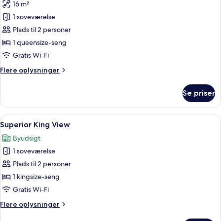
16 m²
billeder
1 soveværelse
af
Superior
Plads til 2 personer
Double
1 queensize-seng
Room
Gratis Wi-Fi
Flere
Flere oplysninger
oplysninger
om
Se priser
Superior
Double
Room
Indlæs
Et hotelværelse med en stor seng, et 
5
Superior King View
alle
Byudsigt
billeder
1 soveværelse
af
Superior
Plads til 2 personer
King
1 kingsize-seng
View
Gratis Wi-Fi
Flere
Flere oplysninger
oplysninger