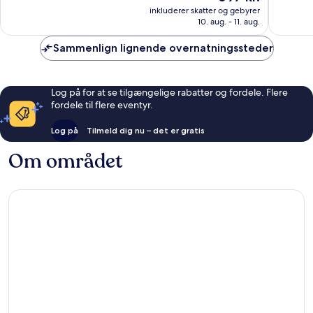
er
3.978
2.509
inkluderer skatter og gebyrer
697 kr.
anmeldelser
anmelde
10. aug. - 11. aug.
Sammenlign lignende overnatningssteder
Log på for at se tilgængelige rabatter og fordele. Flere
fordele til flere eventyr.
Log på
Tilmeld dig nu – det er gratis
Om området