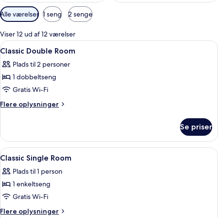
Tilgængelige
Alle værelser
1 seng
2 senge
filtre
for
Viser 12 ud af 12 værelser
værelser
Indlæs
Et hotelværelse med en seng, en dør
3
Classic Double Room
alle
Plads til 2 personer
billeder
1 dobbeltseng
af
Classic
Gratis Wi-Fi
Double
Flere
Flere oplysninger
Room
oplysninger
om
Se priser
Classic
Double
Room
Indlæs
Premium-sengetøj, mørklægningsgardi
4
Classic Single Room
alle
Plads til 1 person
billeder
1 enkeltseng
af
Classic
Gratis Wi-Fi
Single
Flere
Flere oplysninger