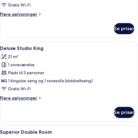
Gratis Wi-Fi
Flere
Flere oplysninger
oplysninger
om
Se priser
Superior
King
Indlæs
Et hotelværelse med en stor seng, en 
5
Deluxe Studio King
alle
21 m²
billeder
1 soveværelse
af
Deluxe
Plads til 3 personer
Studio
1 kingsize-seng og 1 sovesofa (dobbeltseng)
King
Gratis Wi-Fi
Flere
Flere oplysninger
oplysninger
om
Se priser
Deluxe
Studio
King
Indlæs
Et hotelværelse med en stor seng, to 
5
Superior Double Room
alle