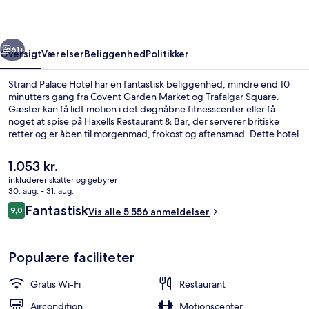
rige
Næste
61+
Oversigt
Værelser
Beliggenhed
Politikker
Strand Palace Hotel har en fantastisk beliggenhed, mindre end 10
minutters gang fra Covent Garden Market og Trafalgar Square.
Gæster kan få lidt motion i det døgnåbne fitnesscenter eller få
noget at spise på Haxells Restaurant & Bar, der serverer britiske
retter og er åben til morgenmad, frokost og aftensmad. Dette hotel
i art deco-stil ligger desuden kun 10 minutters gang fra Leicester
Square og River Thames. Rejsende er glade for den centrale
Den
1.053 kr.
beliggenhed og områdets seværdigheder en kort gåtur fra
nuværende
inkluderer skatter og gebyrer
offentlig transport: Covent Garden Metrostation ligger 5 minutter
pris
30. aug. - 31. aug.
derfra og Charing Cross Undergrundsstation 6 minutter væk.
Der serveres morgenmad, frokost og 
er
Anmeldelser
Fantastisk
9,0
Vis alle 5.556 anmeldelser
1.053 kr.
9,0 ud af 10.
Populære faciliteter
Gratis Wi-Fi
Restaurant
Aircondition
Motionscenter