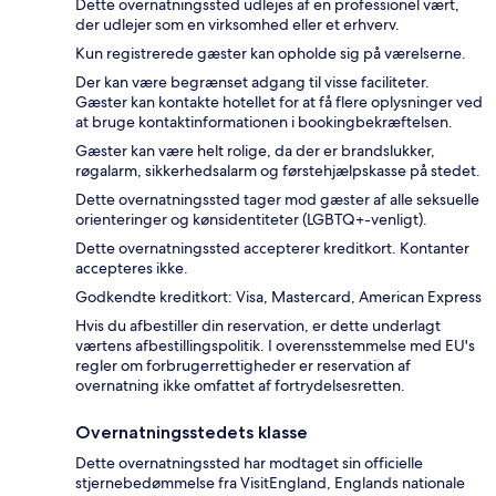
Dette overnatningssted udlejes af en professionel vært,
der udlejer som en virksomhed eller et erhverv.
Kun registrerede gæster kan opholde sig på værelserne.
Der kan være begrænset adgang til visse faciliteter.
Gæster kan kontakte hotellet for at få flere oplysninger ved
at bruge kontaktinformationen i bookingbekræftelsen.
Gæster kan være helt rolige, da der er brandslukker,
røgalarm, sikkerhedsalarm og førstehjælpskasse på stedet.
Dette overnatningssted tager mod gæster af alle seksuelle
orienteringer og kønsidentiteter (LGBTQ+-venligt).
Dette overnatningssted accepterer kreditkort. Kontanter
accepteres ikke.
Godkendte kreditkort: Visa, Mastercard, American Express
Hvis du afbestiller din reservation, er dette underlagt
værtens afbestillingspolitik. I overensstemmelse med EU's
regler om forbrugerrettigheder er reservation af
overnatning ikke omfattet af fortrydelsesretten.
Overnatningsstedets klasse
Dette overnatningssted har modtaget sin officielle
stjernebedømmelse fra VisitEngland, Englands nationale