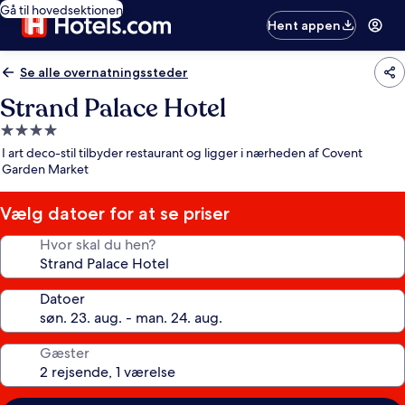
Gå til hovedsektionen
Hent appen
Se alle overnatningssteder
Strand Palace Hotel
4.0-
stjernet
I art deco-stil tilbyder restaurant og ligger i nærheden af Covent
overnatningssted
Garden Market
Vælg datoer for at se priser
Hvor skal du hen?
Datoer
Gæster