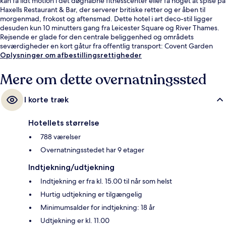
kan få lidt motion i det døgnåbne fitnesscenter eller få noget at spise på
Haxells Restaurant & Bar, der serverer britiske retter og er åben til
morgenmad, frokost og aftensmad. Dette hotel i art deco-stil ligger
desuden kun 10 minutters gang fra Leicester Square og River Thames.
Rejsende er glade for den centrale beliggenhed og områdets
seværdigheder en kort gåtur fra offentlig transport: Covent Garden
Metrostation ligger 5 minutter derfra og Charing Cross
Oplysninger om afbestillingsrettigheder
Undergrundsstation 6 minutter væk.
Mere om dette overnatningssted
I korte træk
Hotellets størrelse
788 værelser
Overnatningsstedet har 9 etager
Indtjekning/udtjekning
Indtjekning er fra kl. 15.00 til når som helst
Hurtig udtjekning er tilgængelig
Minimumsalder for indtjekning: 18 år
Udtjekning er kl. 11.00