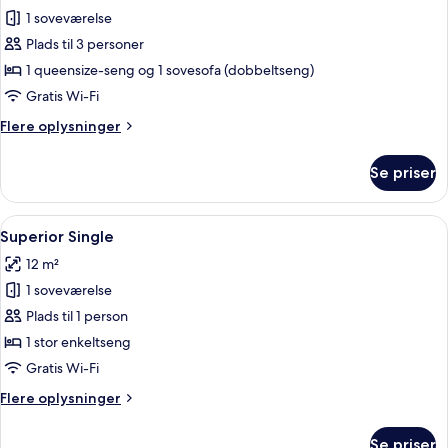
1 soveværelse
af
Deluxe
Plads til 3 personer
Studio
1 queensize-seng og 1 sovesofa (dobbeltseng)
Double
Gratis Wi-Fi
Flere
Flere oplysninger
oplysninger
om
Se priser
Deluxe
Studio
Double
Indlæs
Et hotelværelse med seng, stol, lille
4
Superior Single
alle
12 m²
billeder
1 soveværelse
af
Superior
Plads til 1 person
Single
1 stor enkeltseng
Gratis Wi-Fi
Flere
Flere oplysninger
oplysninger
om
Se priser