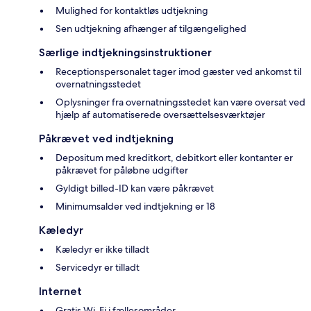
Mulighed for kontaktløs udtjekning
Sen udtjekning afhænger af tilgængelighed
Særlige indtjekningsinstruktioner
Receptionspersonalet tager imod gæster ved ankomst til
overnatningsstedet
Oplysninger fra overnatningsstedet kan være oversat ved
hjælp af automatiserede oversættelsesværktøjer
Påkrævet ved indtjekning
Depositum med kreditkort, debitkort eller kontanter er
påkrævet for påløbne udgifter
Gyldigt billed-ID kan være påkrævet
Minimumsalder ved indtjekning er 18
Kæledyr
Kæledyr er ikke tilladt
Servicedyr er tilladt
Internet
Gratis Wi-Fi i fællesområder