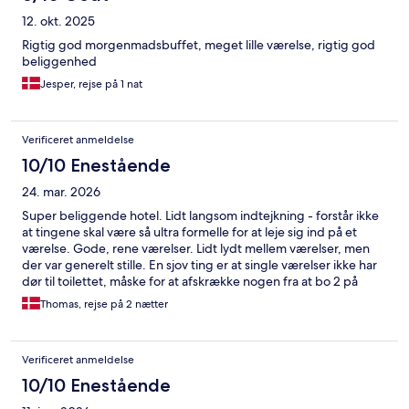
12. okt. 2025
Rigtig god morgenmadsbuffet, meget lille værelse, rigtig god
beliggenhed
Jesper, rejse på 1 nat
Verificeret anmeldelse
10/10 Enestående
24. mar. 2026
Super beliggende hotel. Lidt langsom indtejkning - forstår ikke
at tingene skal være så ultra formelle for at leje sig ind på et
værelse. Gode, rene værelser. Lidt lydt mellem værelser, men
der var generelt stille. En sjov ting er at single værelser ikke har
dør til toilettet, måske for at afskrække nogen fra at bo 2 på
værelset. Morgenmad var rigtig god.
Thomas, rejse på 2 nætter
Verificeret anmeldelse
10/10 Enestående