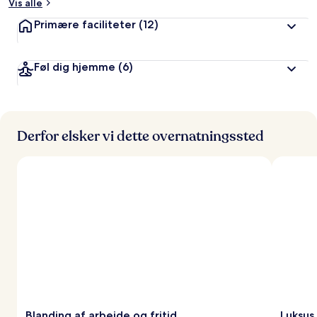
Vis alle
Primære faciliteter
(12)
Føl dig hjemme
(6)
Derfor elsker vi dette overnatningssted
Blanding af arbejde og fritid
Luksus