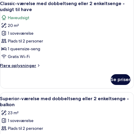
Indlæs
6
Classic-værelse med dobbeltseng eller 2 enkeltsenge -
alle
udsigt til have
billeder
Haveudsigt
af
20 m²
Classic-
1 soveværelse
værelse
med
Plads til 2 personer
dobbeltseng
1 queensize-seng
eller
Gratis Wi-Fi
2
Flere
Flere oplysninger
enkeltsenge
oplysninger
-
om
Se priser
Classic-
udsigt
værelse
til
med
Indlæs
Et hotelværelse med en stor seng, et 
have
4
dobbeltseng
Superior-værelse med dobbeltseng eller 2 enkeltsenge -
alle
eller
balkon
2
billeder
23 m²
enkeltsenge
af
-
1 soveværelse
Superior-
udsigt
Plads til 2 personer
værelse
til