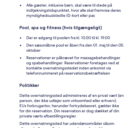
Alle gæster, inklusive børn, skal være til stede på
indtjekningstidspunktet, hvor alle skal fremvise deres
myndighedsudstedte ID-kort eller pas
Pool, spa og fitness (hvis tilgængeligt)
Der er adgang til poolen fra kl. 10.00 til kl. 19.00
Den sæsonåbne pool er åben fra den 01. maj til den 05.
oktober
Reservationer er påkrævet for massagebehandlinger
og spabehandlinger. Reservationer foretages ved at
kontakte overnatningsstedet inden ankomst via
telefonnummeret på reservationsbekræftelsen
Politikker
Dette overnatningssted administreres af en privat vært (en
person, der ikke udlejer som virksomhed eller erhverv).
EUs forbrugerlov, herunder fortrydelsesret, gælder ikke
for din reservation. Din reservation er dog dækket af din
private værts afbestillingsregler.
Dette overnatningssted har udendørsområder såsom