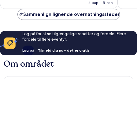
3.897 kr.
anmeldelser
anmelde
4. sep. - 5. sep.
Sammenlign lignende overnatningssteder
Log på for at se tilgængelige rabatter og fordele. Flere
fordele til flere eventyr.
Log på
Tilmeld dig nu – det er gratis
Om området