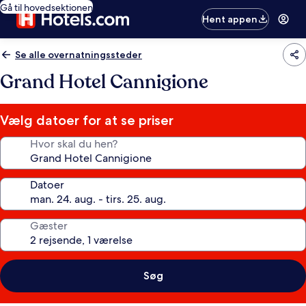
Gå til hovedsektionen
Hent appen
Se alle overnatningssteder
Grand Hotel Cannigione
Vælg datoer for at se priser
Hvor skal du hen?
Datoer
Gæster
Søg