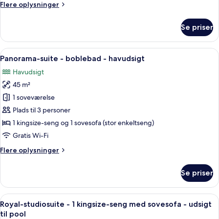
Flere
Flere oplysninger
oplysninger
om
Se priser
Deluxe-
dobbeltværelse
Indlæs
En moderne balkon med udendørs møbl
17
Panorama-suite - boblebad - havudsigt
alle
Havudsigt
billeder
45 m²
af
Panorama-
1 soveværelse
suite
Plads til 3 personer
-
1 kingsize-seng og 1 sovesofa (stor enkeltseng)
boblebad
Gratis Wi-Fi
-
Flere
Flere oplysninger
havudsigt
oplysninger
om
Se priser
Panorama-
suite
-
Indlæs
Et rummeligt udendørs opholdsområde
5
boblebad
Royal-studiosuite - 1 kingsize-seng med sovesofa - udsigt
alle
-
til pool