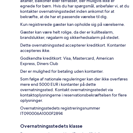
altaner, balkoner eller terrasser, der muligvis ikke er
egnede for børn. Hvis du har spørgsmål, anbefaler vi, at du
kontakter overnatningsstedet inden ankomst for at
bekræfte, at de har et passende værelse til dig.
Kun registrerede gæster kan opholde sig på værelserne.
Gæster kan være helt rolige, da der er kuliltealarm,
brandslukker, røgalarm og sikkerhedsalarm på stedet.
Dette overnatningssted accepterer kreditkort. Kontanter
accepteres ikke.
Godkendte kreditkort: Visa, Mastercard, American
Express, Diners Club
Der er mulighed for betaling uden kontanter.
Som følge af nationale reguleringer kan der ikke overføres
mere end 5000 EUR i kontanter på dette
overnatningssted. Kontakt overnatningsstedet via
kontaktoplysningerne i reservationsbekræftelsen for flere
oplysninger.
Overnatningsstedets registreringsnummer
IT090006A1000F2894
Overnatningsstedets klasse