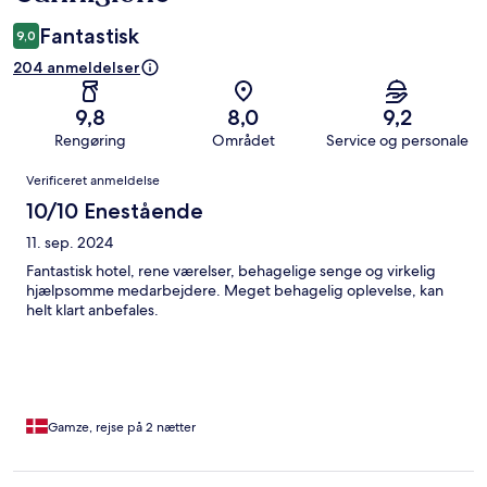
Fantastisk
9,0
204 anmeldelser
9,8
8,0
9,2
Rengøring
Området
Service og personale
Anmeldelser
Verificeret anmeldelse
10/10 Enestående
11. sep. 2024
Fantastisk hotel, rene værelser, behagelige senge og virkelig
hjælpsomme medarbejdere. Meget behagelig oplevelse, kan
helt klart anbefales.
Gamze, rejse på 2 nætter