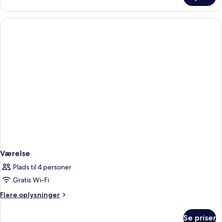
GARDEN
VIEW
Værelse
Plads til 4 personer
Gratis Wi-Fi
Flere
Flere oplysninger
oplysninger
om
Se priser
Værelse