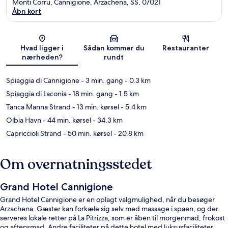
Monti Corru, Cannigione, Arzachena, SS, 07021
Åbn kort
Kort
Hvad ligger i
Sådan kommer du
Restauranter
nærheden?
rundt
Spiaggia di Cannigione
- 3 min. gang
- 0.3 km
Spiaggia di Laconia
- 18 min. gang
- 1.5 km
Tanca Manna Strand
- 13 min. kørsel
- 5.4 km
Olbia Havn
- 44 min. kørsel
- 34.3 km
Capriccioli Strand
- 50 min. kørsel
- 20.8 km
Om overnatningsstedet
Grand Hotel Cannigione
Grand Hotel Cannigione er en oplagt valgmulighed, når du besøger
Arzachena. Gæster kan forkæle sig selv med massage i spaen, og der
serveres lokale retter på La Pitrizza, som er åben til morgenmad, frokost
og aftensmad. Andre faciliteter på dette hotel med luksusfaciliteter