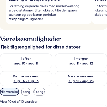
Forretningsrejsende trives med mødelokaler og
En forfr
arbejdsstationer. Efter lukketid tilbyder spaen,
luksusho
saunaen og poolbaren perfekte
skaber d
afslapningsmuligheder.
Værelsesmuligheder
Tjek tilgængelighed for disse datoer
Tjek tilgængelighed for i aften aug. 10 - aug. 11
Tjek tilgængelighed for i morg
I aften
I morgen
aug. 10 - aug. 11
aug. 11 - aug. 12
Tjek tilgængelighed for denne weekend aug. 14 - aug. 16
Tjek tilgængelighed for næste
Denne weekend
Næste weekend
aug. 14 - aug. 16
aug. 21 - aug. 23
Tilgængelige
Alle værelser
1 seng
2 senge
filtre
for
Viser 10 ud af 10 værelser
værelser
Et hotelværelse med seng, stol, skriv