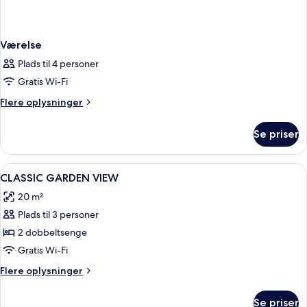
Værelse
Plads til 4 personer
Gratis Wi-Fi
Flere
Flere oplysninger
oplysninger
om
Se priser
Værelse
Indlæs
Allergivenligt sengetøj, dundyner, mi
5
CLASSIC GARDEN VIEW
alle
20 m²
billeder
Plads til 3 personer
af
CLASSIC
2 dobbeltsenge
GARDEN
Gratis Wi-Fi
VIEW
Flere
Flere oplysninger
oplysninger
om
Se priser
CLASSIC