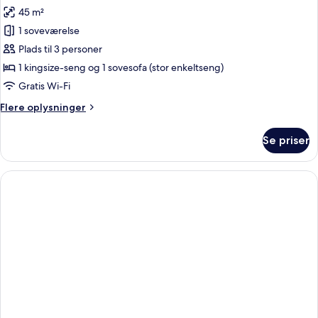
havudsigt
billeder
45 m²
af
1 soveværelse
Royal-
Plads til 3 personer
studiosuite
-
1 kingsize-seng og 1 sovesofa (stor enkeltseng)
1
Gratis Wi-Fi
kingsize-
Flere
Flere oplysninger
seng
oplysninger
med
om
Se priser
Royal-
sovesofa
studiosuite
-
-
udsigt
1
kingsize-
til
seng
pool
med
sovesofa
-
udsigt
til
pool