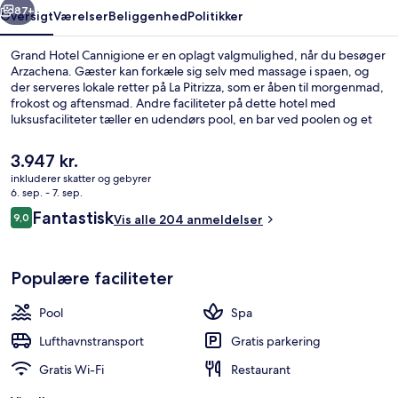
87+
Oversigt
Værelser
Beliggenhed
Politikker
Grand Hotel Cannigione er en oplagt valgmulighed, når du besøger
Arzachena. Gæster kan forkæle sig selv med massage i spaen, og
der serveres lokale retter på La Pitrizza, som er åben til morgenmad,
frokost og aftensmad. Andre faciliteter på dette hotel med
luksusfaciliteter tæller en udendørs pool, en bar ved poolen og et
fitnesscenter. Rejsende er vilde med stedets hjælpsomme
personale.
Den
3.947 kr.
nuværende
inkluderer skatter og gebyrer
pris
6. sep. - 7. sep.
Privat strand i nærheden, gratis strand
er
Anmeldelser
Fantastisk
9,0
Vis alle 204 anmeldelser
3.947 kr.
9,0 ud af 10.
Populære faciliteter
Pool
Spa
Lufthavnstransport
Gratis parkering
Gratis Wi-Fi
Restaurant