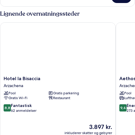
Lignende overnatningssteder
Hotel la Bisaccia
Aethos S
Hotel
Aethos
Hotel la Bisaccia
Aethos
la
Sardinia
Arzachena
Arzache
Bisaccia
Arzache
Pool
Gratis parkering
Pool
Arzachena
Gratis Wi-Fi
Restaurant
Luftha
8.8
9.4
Fantastisk
Ene
8,8
9,4
ud
ud
62 anmeldelser
273 
af
af
10,
10,
Prisen
3.897 kr.
Fantastisk,
Eneståe
er
62
273
inkluderer skatter og gebyrer