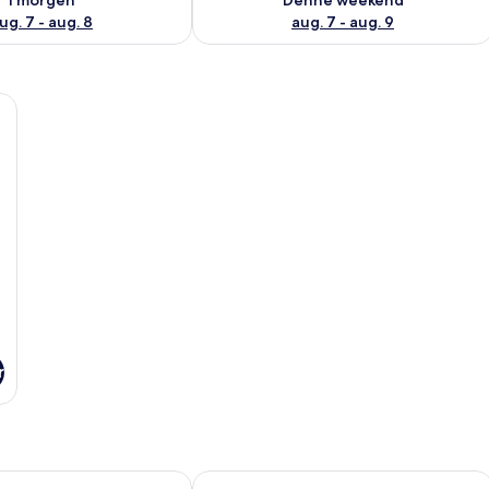
ug. 7 - aug. 8
aug. 7 - aug. 9
n loftsvifte, en vægmonteret lampe og en skydedør til et udendørs område.
r
ne Pierre & Vacances
La Creole Beach Hôtel & Spa