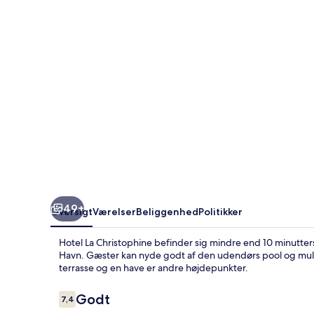
49+
Oversigt
Værelser
Beliggenhed
Politikker
Hotel La Christophine befinder sig mindre end 10 minutters 
Havn. Gæster kan nyde godt af den udendørs pool og muli
terrasse og en have er andre højdepunkter.
Anmeldelser
Godt
7,4
7,4 ud af 10.