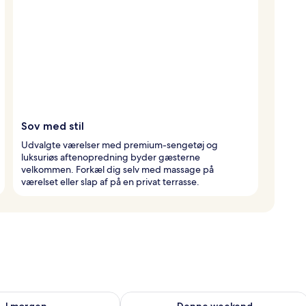
Sov med stil
Udvalgte værelser med premium-sengetøj og
luksuriøs aftenopredning byder gæsterne
velkommen. Forkæl dig selv med massage på
værelset eller slap af på en privat terrasse.
lighed for i morgen aug. 7 - aug. 8
Tjek tilgængelighed for denne weeken
I morgen
Denne weekend