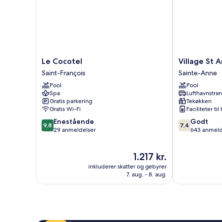
Le
Village
Le Cocotel
Village St 
Cocotel
St
Saint-François
Sainte-Anne
Saint-
Anne
Pool
Pool
François
Pierre
Spa
Lufthavnstra
&
Gratis parkering
Tekøkken
Vacances
Gratis Wi-Fi
Faciliteter til
Sainte-
9.8
7.4
Enestående
Godt
Anne
9,8
7,4
ud
ud
29 anmeldelser
643 anmeld
af
af
10,
10,
Prisen
1.217 kr.
Enestående,
Godt,
er
29
643
inkluderer skatter og gebyrer
1.217 kr.
anmeldelser
anmeldelser
7. aug. - 8. aug.