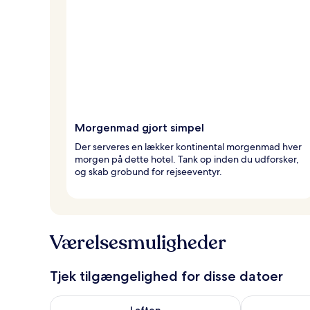
Morgenmad gjort simpel
Der serveres en lækker kontinental morgenmad hver
morgen på dette hotel. Tank op inden du udforsker,
og skab grobund for rejseeventyr.
Værelsesmuligheder
Tjek tilgængelighed for disse datoer
Tjek tilgængelighed for i aften aug. 6 - aug. 7
Tjek tilgænge
I aften