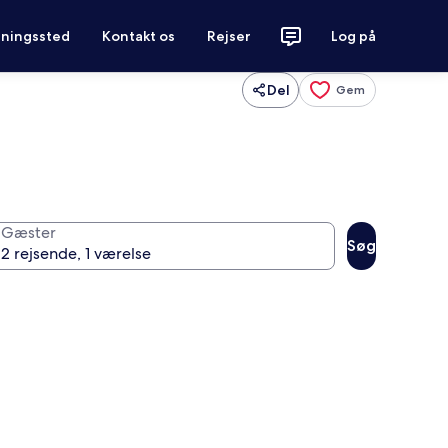
tningssted
Kontakt os
Rejser
Log på
Del
Gem
Gæster
Søg