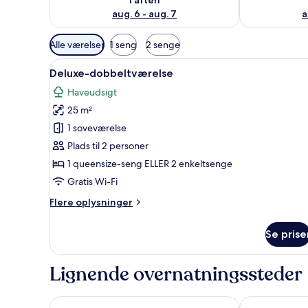
aug. 6 - aug. 7
a
Tilgængelige
Alle værelser
1 seng
2 senge
filtre
Indlæs
Et soveværelse med en seng, e
for
23
Deluxe-dobbeltværelse
alle
værelser
Haveudsigt
billeder
25 m²
af
Deluxe-
1 soveværelse
dobbeltværelse
Plads til 2 personer
1 queensize-seng ELLER 2 enkeltsenge
Gratis Wi-Fi
Flere
Flere oplysninger
oplysninger
om
Se prise
Deluxe-
dobbeltværelse
Lignende overnatningssteder
Le Cocotel
Village St An