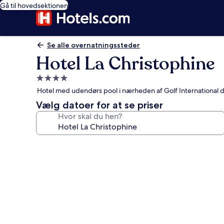
Gå til hovedsektionen
Se alle overnatningssteder
Hotel La Christophine
4.0-
stjernet
Hotel med udendørs pool i nærheden af Golf International d
overnatningssted
Vælg datoer for at se priser
Hvor skal du hen?
Billedgalleri
for
Hotel
La
Christophine