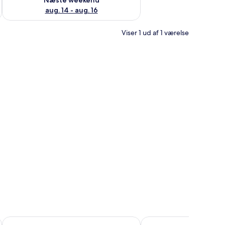
aug. 14 - aug. 16
Viser 1 ud af 1 værelse
Auberge de la Vieille Tour
Zenitude Hôtel-Résiden