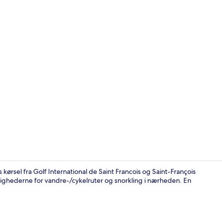
Udendørsom
kørsel fra Golf International de Saint Francois og Saint-François
ghederne for vandre-/cykelruter og snorkling i nærheden. En
Overnatning