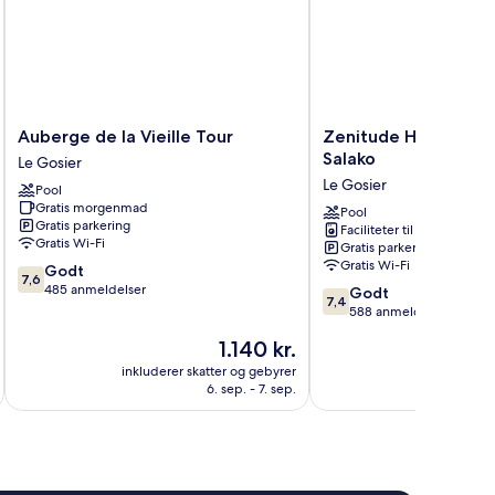
Auberge
Zenitude
Auberge de la Vieille Tour
Zenitude Hôtel-Rési
de
Hôtel-
Salako
Le Gosier
la
Résidences
Le Gosier
Pool
Vieille
le
Gratis morgenmad
Tour
Salako
Pool
Gratis parkering
Faciliteter til tøjvask
Le
Le
Gratis Wi-Fi
Gratis parkering
Gosier
Gosier
Gratis Wi-Fi
7.6
Godt
7,6
ud
485 anmeldelser
7.4
Godt
7,4
af
ud
588 anmeldelser
10,
af
Prisen
1.140 kr.
Godt,
10,
er
485
Godt,
inkluderer skatter og gebyrer
inkluderer 
1.140 kr.
anmeldelser
6. sep. - 7. sep.
588
anmeldelser