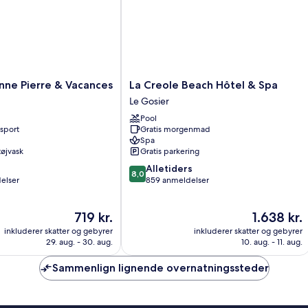
La
Anne Pierre & Vacances
La Creole Beach Hôtel & Spa
Creole
Le Gosier
Beach
Pool
Hôtel
nsport
Gratis morgenmad
&
Spa
Spa
 tøjvask
Gratis parkering
Le
8.0
Alletiders
Gosier
8,0
ud
elser
859 anmeldelser
af
10,
Prisen
Prisen
719 kr.
1.638 kr.
Alletiders,
er
er
859
inkluderer skatter og gebyrer
inkluderer skatter og gebyrer
719 kr.
1.638 kr.
anmeldelser
29. aug. - 30. aug.
10. aug. - 11. aug.
Sammenlign lignende overnatningssteder