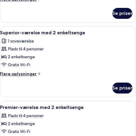
2
oplysninger
enkeltsenge
om
Se priser
Deluxe-
værelse
med
Indlæs
Et hotelværelse med seng, skrivebord, 
5
2
Superior-værelse med 2 enkeltsenge
alle
enkeltsenge
1 soveværelse
billeder
Plads til 4 personer
af
Superior-
2 enkeltsenge
værelse
Gratis Wi-Fi
med
Flere
Flere oplysninger
2
oplysninger
enkeltsenge
om
Se priser
Superior-
værelse
med
Indlæs
Et moderne hotelværelse med en seng, 
5
2
Premier-værelse med 2 enkeltsenge
alle
enkeltsenge
Plads til 4 personer
billeder
2 enkeltsenge
af
Premier-
Gratis Wi-Fi