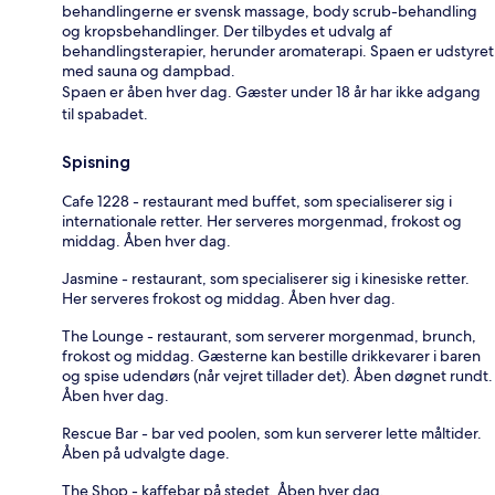
behandlingerne er svensk massage, body scrub-behandling
og kropsbehandlinger. Der tilbydes et udvalg af
behandlingsterapier, herunder aromaterapi. Spaen er udstyret
med sauna og dampbad.
Spaen er åben hver dag. Gæster under 18 år har ikke adgang
til spabadet.
Spisning
Cafe 1228 - restaurant med buffet, som specialiserer sig i
internationale retter. Her serveres morgenmad, frokost og
middag. Åben hver dag.
Jasmine - restaurant, som specialiserer sig i kinesiske retter.
Her serveres frokost og middag. Åben hver dag.
The Lounge - restaurant, som serverer morgenmad, brunch,
frokost og middag. Gæsterne kan bestille drikkevarer i baren
og spise udendørs (når vejret tillader det). Åben døgnet rundt.
Åben hver dag.
Rescue Bar - bar ved poolen, som kun serverer lette måltider.
Åben på udvalgte dage.
The Shop - kaffebar på stedet. Åben hver dag.