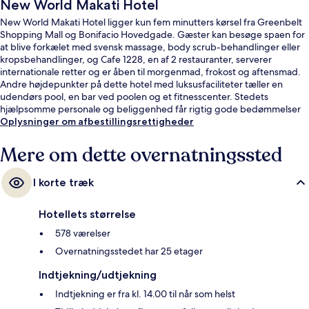
New World Makati Hotel
New World Makati Hotel ligger kun fem minutters kørsel fra Greenbelt
Shopping Mall og Bonifacio Hovedgade. Gæster kan besøge spaen for
at blive forkælet med svensk massage, body scrub-behandlinger eller
kropsbehandlinger, og Cafe 1228, en af 2 restauranter, serverer
internationale retter og er åben til morgenmad, frokost og aftensmad.
Andre højdepunkter på dette hotel med luksusfaciliteter tæller en
udendørs pool, en bar ved poolen og et fitnesscenter. Stedets
hjælpsomme personale og beliggenhed får rigtig gode bedømmelser
fra rejsende.
Oplysninger om afbestillingsrettigheder
Mere om dette overnatningssted
I korte træk
Hotellets størrelse
578 værelser
Overnatningsstedet har 25 etager
Indtjekning/udtjekning
Indtjekning er fra kl. 14.00 til når som helst