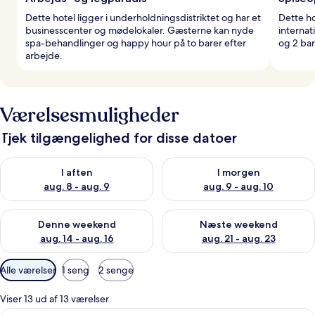
Dette hotel ligger i underholdningsdistriktet og har et
Dette ho
businesscenter og mødelokaler. Gæsterne kan nyde
internat
spa-behandlinger og happy hour på to barer efter
og 2 bar
arbejde.
Værelsesmuligheder
Tjek tilgængelighed for disse datoer
Tjek tilgængelighed for i aften aug. 8 - aug. 9
Tjek tilgængelighed for i morg
I aften
I morgen
aug. 8 - aug. 9
aug. 9 - aug. 10
Tjek tilgængelighed for denne weekend aug. 14 - aug. 16
Tjek tilgængelighed for næste
Denne weekend
Næste weekend
aug. 14 - aug. 16
aug. 21 - aug. 23
Tilgængelige
Alle værelser
1 seng
2 senge
filtre
for
Viser 13 ud af 13 værelser
værelser
Et moderne hotelværelse med en stor s