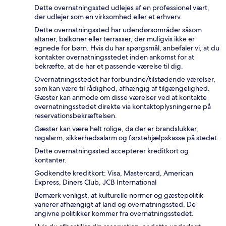
Dette overnatningssted udlejes af en professionel vært,
der udlejer som en virksomhed eller et erhverv.
Dette overnatningssted har udendørsområder såsom
altaner, balkoner eller terrasser, der muligvis ikke er
egnede for børn. Hvis du har spørgsmål, anbefaler vi, at du
kontakter overnatningsstedet inden ankomst for at
bekræfte, at de har et passende værelse til dig.
Overnatningsstedet har forbundne/tilstødende værelser,
som kan være til rådighed, afhængig af tilgængelighed.
Gæster kan anmode om disse værelser ved at kontakte
overnatningsstedet direkte via kontaktoplysningerne på
reservationsbekræftelsen.
Gæster kan være helt rolige, da der er brandslukker,
røgalarm, sikkerhedsalarm og førstehjælpskasse på stedet.
Dette overnatningssted accepterer kreditkort og
kontanter.
Godkendte kreditkort: Visa, Mastercard, American
Express, Diners Club, JCB International
Bemærk venligst, at kulturelle normer og gæstepolitik
varierer afhængigt af land og overnatningssted. De
angivne politikker kommer fra overnatningsstedet.