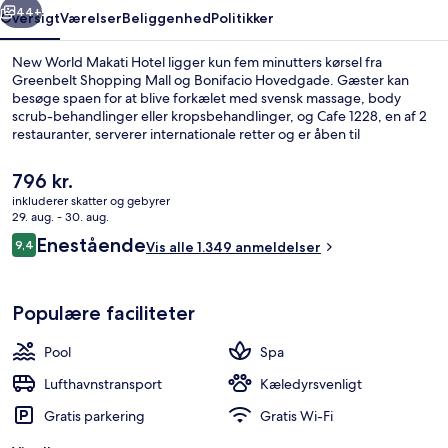
44+
Oversigt
Værelser
Beliggenhed
Politikker
New World Makati Hotel ligger kun fem minutters kørsel fra
Greenbelt Shopping Mall og Bonifacio Hovedgade. Gæster kan
besøge spaen for at blive forkælet med svensk massage, body
scrub-behandlinger eller kropsbehandlinger, og Cafe 1228, en af 2
restauranter, serverer internationale retter og er åben til
morgenmad, frokost og aftensmad. Andre højdepunkter på dette
hotel med luksusfaciliteter tæller en udendørs pool, en bar ved
Den
796 kr.
poolen og et fitnesscenter. Stedets hjælpsomme personale og
nuværende
inkluderer skatter og gebyrer
beliggenhed får rigtig gode bedømmelser fra rejsende.
pris
29. aug. - 30. aug.
Dundyner, senge med topmadrasser, m
er
Anmeldelser
Enestående
9,4
Vis alle 1.349 anmeldelser
796 kr.
9,4 ud af 10.
Populære faciliteter
Pool
Spa
Lufthavnstransport
Kæledyrsvenligt
Gratis parkering
Gratis Wi-Fi