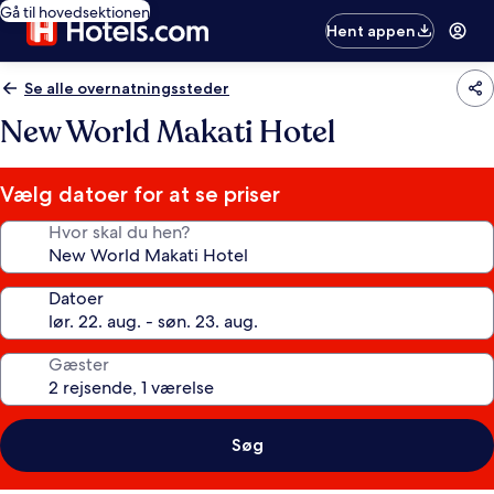
Gå til hovedsektionen
Hent appen
Se alle overnatningssteder
New World Makati Hotel
Vælg datoer for at se priser
Hvor skal du hen?
Datoer
Gæster
Søg