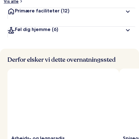
Vis alle
Primære faciliteter
(12)
Føl dig hjemme
(6)
Derfor elsker vi dette overnatningssted
Arbejds- og legparadis
Spiseo