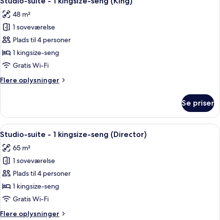
Studio-suite - 1 kingsize-seng (King)
alle
kingsize-
48 m²
seng
billeder
1 soveværelse
af
Studio-
Plads til 4 personer
suite
1 kingsize-seng
-
Gratis Wi-Fi
1
Flere
Flere oplysninger
kingsize-
oplysninger
seng
om
Se priser
Studio-
(King)
suite
-
Indlæs
Et moderne hotelværelse med udsigt 
6
1
Studio-suite - 1 kingsize-seng (Director)
alle
kingsize-
65 m²
seng
billeder
(King)
1 soveværelse
af
Studio-
Plads til 4 personer
suite
1 kingsize-seng
-
Gratis Wi-Fi
1
Flere
Flere oplysninger
kingsize-