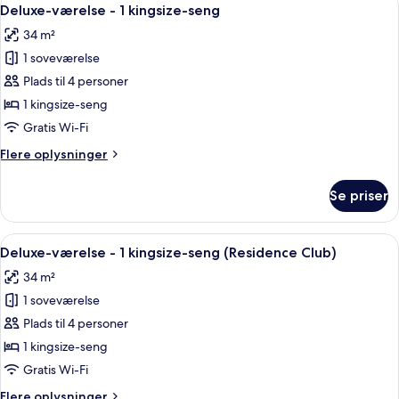
Indlæs
5
Deluxe-værelse - 1 kingsize-seng
alle
34 m²
billeder
1 soveværelse
af
Deluxe-
Plads til 4 personer
værelse
1 kingsize-seng
-
Gratis Wi-Fi
1
Flere
Flere oplysninger
kingsize-
oplysninger
seng
om
Se priser
Deluxe-
værelse
-
Indlæs
Dundyner, senge med topmadrasser, m
5
1
Deluxe-værelse - 1 kingsize-seng (Residence Club)
alle
kingsize-
34 m²
seng
billeder
1 soveværelse
af
Deluxe-
Plads til 4 personer
værelse
1 kingsize-seng
-
Gratis Wi-Fi
1
Flere
Flere oplysninger