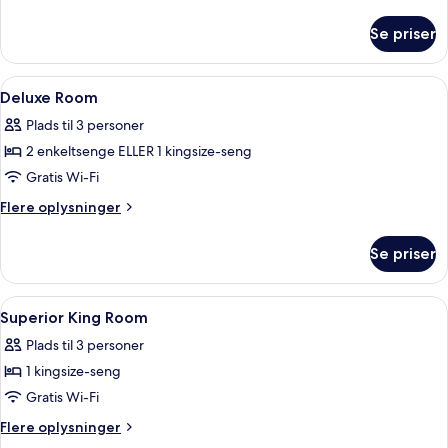
oplysninger
seng
om
Se priser
Studio-
(Director)
suite
-
Indlæs
Dundyner, senge med topmadrasser, m
4
1
Deluxe Room
alle
kingsize-
Plads til 3 personer
seng
billeder
(Director)
2 enkeltsenge ELLER 1 kingsize-seng
af
Deluxe
Gratis Wi-Fi
Room
Flere
Flere oplysninger
oplysninger
om
Se priser
Deluxe
Room
Indlæs
Dundyner, senge med topmadrasser, m
3
Superior King Room
alle
Plads til 3 personer
billeder
1 kingsize-seng
af
Superior
Gratis Wi-Fi
King
Flere
Flere oplysninger
Room
oplysninger