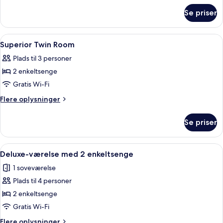
om
Se priser
Superior
King
Room
Indlæs
Dundyner, senge med topmadrasser, m
3
Superior Twin Room
alle
Plads til 3 personer
billeder
2 enkeltsenge
af
Superior
Gratis Wi-Fi
Twin
Flere
Flere oplysninger
Room
oplysninger
om
Se priser
Superior
Twin
Room
Indlæs
Et moderne hotelværelse med en stor s
5
Deluxe-værelse med 2 enkeltsenge
alle
1 soveværelse
billeder
Plads til 4 personer
af
Deluxe-
2 enkeltsenge
værelse
Gratis Wi-Fi
med
Flere
Flere oplysninger