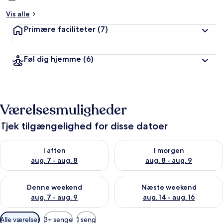
Vis alle
Primære faciliteter
(7)
Føl dig hjemme
(6)
Værelsesmuligheder
Tjek tilgængelighed for disse datoer
Tjek tilgængelighed for i aften aug. 7 - aug. 8
Tjek tilgængelighed for i morg
I aften
I morgen
aug. 7 - aug. 8
aug. 8 - aug. 9
Tjek tilgængelighed for denne weekend aug. 7 - aug. 9
Tjek tilgængelighed for næste
Denne weekend
Næste weekend
aug. 7 - aug. 9
aug. 14 - aug. 16
Tilgængelige
Alle værelser
3+ senge
1 seng