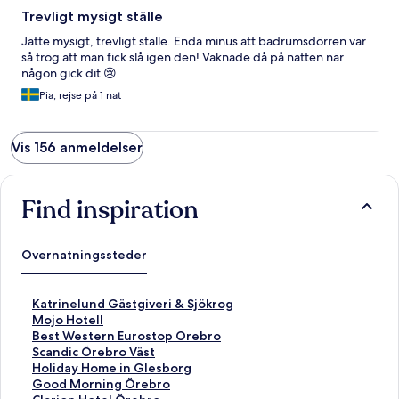
Trevligt mysigt ställe
Jätte mysigt, trevligt ställe. Enda minus att badrumsdörren var
så trög att man fick slå igen den! Vaknade då på natten när
någon gick dit 😢
Pia, rejse på 1 nat
Vis 156 anmeldelser
Find inspiration
Overnatningssteder
L
Katrinelund Gästgiveri & Sjökrog
i
L
Mojo Hotell
n
i
L
Best Western Eurostop Orebro
k
n
i
L
Scandic Örebro Väst
å
k
n
i
L
Holiday Home in Glesborg
b
å
k
n
i
L
Good Morning Örebro