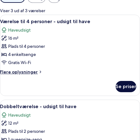
filtre
for
Viser 3 ud af 3 værelser
værelser
Indlæs
Et værelse med to senge, en stige, en 
5
Værelse til 4 personer - udsigt til have
alle
Haveudsigt
billeder
16 m²
af
Værelse
Plads til 4 personer
til
4 enkeltsenge
4
Gratis Wi-Fi
personer
Flere
Flere oplysninger
-
oplysninger
udsigt
om
Se priser
Værelse
til
til
have
4
Indlæs
En dobbeltseng med hvid sengegavl o
11
personer
Dobbeltværelse - udsigt til have
alle
-
Haveudsigt
udsigt
billeder
til
12 m²
af
have
Dobbeltværelse
Plads til 2 personer
-
1 queensize-seng