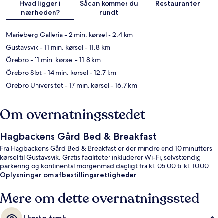
Hvad ligger i
Sådan kommer du
Restauranter
nærheden?
rundt
Marieberg Galleria
- 2 min. kørsel
- 2.4 km
Gustavsvik
- 11 min. kørsel
- 11.8 km
Örebro
- 11 min. kørsel
- 11.8 km
Örebro Slot
- 14 min. kørsel
- 12.7 km
Örebro Universitet
- 17 min. kørsel
- 16.7 km
Om overnatningsstedet
Hagbackens Gård Bed & Breakfast
Fra Hagbackens Gård Bed & Breakfast er der mindre end 10 minutters
kørsel til Gustavsvik. Gratis faciliteter inkluderer Wi-Fi, selvstændig
parkering og kontinental morgenmad dagligt fra kl. 05.00 til kl. 10.00.
Oplysninger om afbestillingsrettigheder
Mere om dette overnatningssted
I korte træk