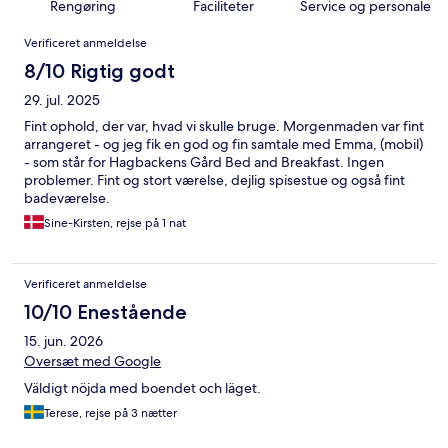
Rengøring
Faciliteter
Service og personale
Anmeldelser
Verificeret anmeldelse
8/10 Rigtig godt
29. jul. 2025
Fint ophold, der var, hvad vi skulle bruge. Morgenmaden var fint
arrangeret - og jeg fik en god og fin samtale med Emma, (mobil)
- som står for Hagbackens Gård Bed and Breakfast. Ingen
problemer. Fint og stort værelse, dejlig spisestue og også fint
badeværelse.
Sine-Kirsten, rejse på 1 nat
Verificeret anmeldelse
10/10 Enestående
15. jun. 2026
Oversæt med Google
Väldigt nöjda med boendet och läget.
Terese, rejse på 3 nætter