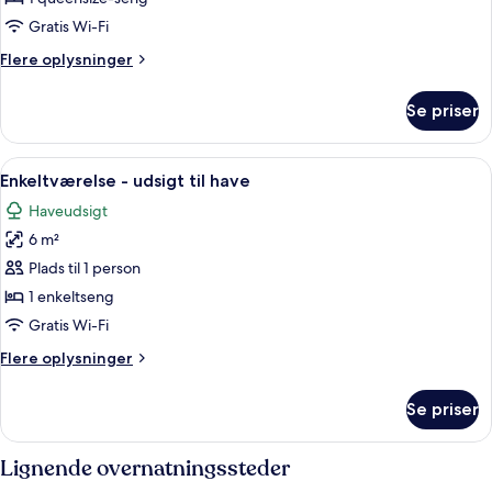
udsigt
Gratis Wi-Fi
til
Flere
Flere oplysninger
have
oplysninger
om
Se priser
Dobbeltværelse
-
udsigt
Indlæs
Et lille værelse med en seng, et skriveb
5
til
Enkeltværelse - udsigt til have
alle
have
Haveudsigt
billeder
6 m²
af
Enkeltværelse
Plads til 1 person
-
1 enkeltseng
udsigt
Gratis Wi-Fi
til
Flere
Flere oplysninger
have
oplysninger
om
Se priser
Enkeltværelse
-
udsigt
Lignende overnatningssteder
til