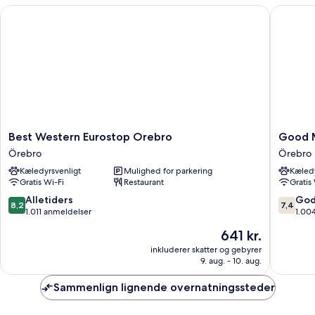
have
Best Western Eurostop Orebro
Good Mo
Best
Good
Best Western Eurostop Orebro
Good 
Western
Mornin
Örebro
Örebro
Eurostop
Örebro
Kæledyrsvenligt
Mulighed for parkering
Kæledy
Orebro
Örebro
Gratis Wi-Fi
Restaurant
Gratis
Örebro
8.2
7.4
Alletiders
God
8,2
7,4
ud
ud
1.011 anmeldelser
1.00
af
af
Prisen
641 kr.
10,
10,
er
Alletiders,
Godt,
inkluderer skatter og gebyrer
641 kr.
9. aug. - 10. aug.
1.011
1.004
anmeldelser
anmelde
Sammenlign lignende overnatningssteder