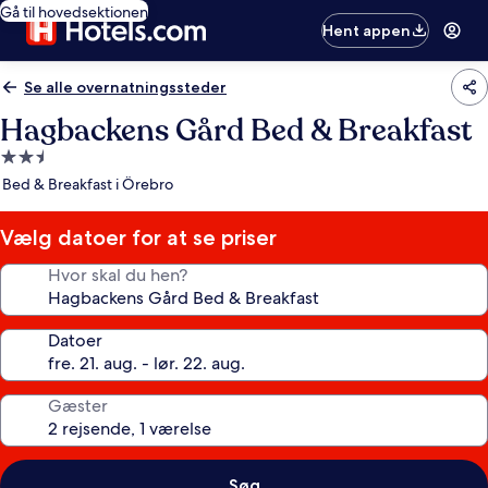
Gå til hovedsektionen
Hent appen
Se alle overnatningssteder
Hagbackens Gård Bed & Breakfast
2.5-
stjernet
Bed & Breakfast i Örebro
overnatningssted
Vælg datoer for at se priser
Hvor skal du hen?
Datoer
Gæster
Søg