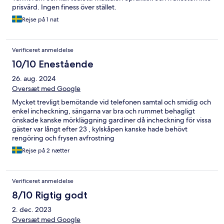
prisvärd. Ingen finess över stället.
Rejse på 1 nat
Verificeret anmeldelse
10/10 Enestående
26. aug. 2024
Oversæt med Google
Mycket trevligt bemötande vid telefonen samtal och smidig och
enkel incheckning, sängarna var bra och rummet behagligt
önskade kanske mörkläggning gardiner då incheckning för vissa
gäster var långt efter 23 , kylskåpen kanske hade behövt
rengöring och frysen avfrostning
Rejse på 2 nætter
Verificeret anmeldelse
8/10 Rigtig godt
2. dec. 2023
Oversæt med Google