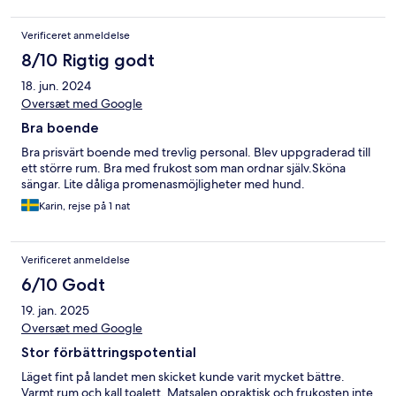
Verificeret anmeldelse
8/10 Rigtig godt
18. jun. 2024
Oversæt med Google
Bra boende
Bra prisvärt boende med trevlig personal. Blev uppgraderad till
ett större rum. Bra med frukost som man ordnar själv.Sköna
sängar. Lite dåliga promenasmöjligheter med hund.
Karin, rejse på 1 nat
Verificeret anmeldelse
6/10 Godt
19. jan. 2025
Oversæt med Google
Stor förbättringspotential
Läget fint på landet men skicket kunde varit mycket bättre.
Varmt rum och kall toalett. Matsalen opraktisk och frukosten inte