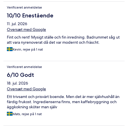
Verificeret anmeldelse
10/10 Enestående
11. jul. 2026
Oversæt med Google
Fint och rent! Mysigt ställe och fin inredning. Badrummet såg ut
att vara nyrenoverat då det var modernt och fräscht.
Kevin, rejse på 1 nat
Verificeret anmeldelse
6/10 Godt
18. jul. 2026
Oversæt med Google
Ett trivsamt och prisvärt boende. Men det är mer självhushåll än
färdig frukost. Ingredienserna finns, men kaffebryggning och
äggkokning sköter man själv
Mats, rejse på 1 nat