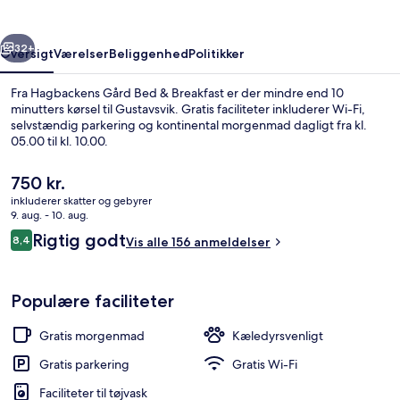
Breakfast
rige
Næste
32+
Oversigt
Værelser
Beliggenhed
Politikker
Fra Hagbackens Gård Bed & Breakfast er der mindre end 10
minutters kørsel til Gustavsvik. Gratis faciliteter inkluderer Wi-Fi,
selvstændig parkering og kontinental morgenmad dagligt fra kl.
05.00 til kl. 10.00.
Den
750 kr.
nuværende
inkluderer skatter og gebyrer
pris
9. aug. - 10. aug.
er
Anmeldelser
Rigtig godt
8,4
Stue
Vis alle 156 anmeldelser
750 kr.
8,4 ud af 10.
Populære faciliteter
Gratis morgenmad
Kæledyrsvenligt
Gratis parkering
Gratis Wi-Fi
Faciliteter til tøjvask