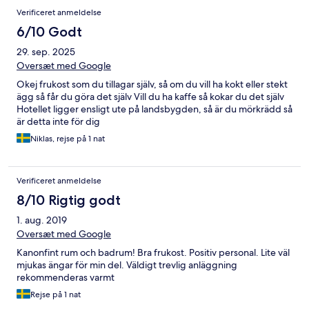
Verificeret anmeldelse
6/10 Godt
29. sep. 2025
Oversæt med Google
Okej frukost som du tillagar själv, så om du vill ha kokt eller stekt
ägg så får du göra det själv Vill du ha kaffe så kokar du det själv
Hotellet ligger ensligt ute på landsbygden, så är du mörkrädd så
är detta inte för dig
Niklas, rejse på 1 nat
Verificeret anmeldelse
8/10 Rigtig godt
1. aug. 2019
Oversæt med Google
Kanonfint rum och badrum! Bra frukost. Positiv personal. Lite väl
mjukas ängar för min del. Väldigt trevlig anläggning
rekommenderas varmt
Rejse på 1 nat