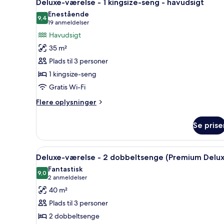
5
Deluxe-værelse - 1 kingsize-seng - havudsigt
alle
Enestående
billeder
9,4
9,4 ud af 10
(19
19 anmeldelser
af
anmeldelser)
Havudsigt
Deluxe-
35 m²
værelse
Plads til 3 personer
-
1 kingsize-seng
1
Gratis Wi-Fi
kingsize-
seng
Flere
Flere oplysninger
-
oplysninger
om
havudsigt
Se prise
Deluxe-
værelse
-
Indlæs
Et hotelværelse med to senge, 
5
1
Deluxe-værelse - 2 dobbeltsenge (Premium Delux
alle
kingsize-
Fantastisk
seng
billeder
9,0
9,0 ud af 10
(2
2 anmeldelser
-
af
anmeldelser)
40 m²
havudsigt
Deluxe-
Plads til 3 personer
værelse
2 dobbeltsenge
-