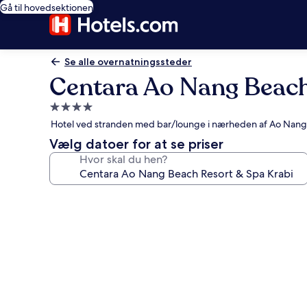
Gå til hovedsektionen
Se alle overnatningssteder
Centara Ao Nang Beach
4.0-
stjernet
Hotel ved stranden med bar/lounge i nærheden af Ao Nan
overnatningssted
Vælg datoer for at se priser
Hvor skal du hen?
Billedgalleri
for
Centara
Ao
Nang
Beach