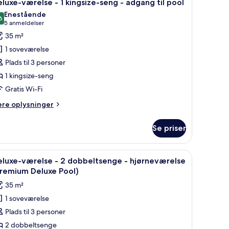
5
luxe-værelse - 1 kingsize-seng - adgang til pool
le
bbeltsenge
Enestående
illeder
6
9,6 ud af 10
(5
5 anmeldelser
vudsigt
f
anmeldelser)
35 m²
eluxe-
1 soveværelse
ærelse
Plads til 3 personer
1 kingsize-seng
Gratis Wi-Fi
ingsize-
eng
ere
ere oplysninger
lysninger
m
dgang
Se priser
luxe-
l
relse
ool
syn, et skrivebord og et klædeskab.
ndlæs
Et moderne hotelværelse med en stor seng, en 
5
eluxe-værelse - 2 dobbeltsenge - hjørneværelse
le
ngsize-
Premium Deluxe Pool)
ng
illeder
35 m²
f
dgang
1 soveværelse
eluxe-
Plads til 3 personer
ærelse
ol
2 dobbeltsenge