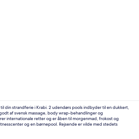
2 restaurant
l din strandferie i Krabi. 2 udendørs pools indbyder til en dukkert,
de godt af svensk massage, body wrap-behandlinger og
rer internationale retter og er åben til morgenmad, frokost og
Forretnings
itnesscenter og en børnepool. Rejsende er vilde med stedets