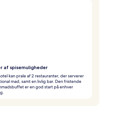
r af spisemuligheder
otel kan prale af 2 restauranter, der serverer
tional mad, samt en livlig bar. Den fristende
madsbuffet er en god start på enhver
g.