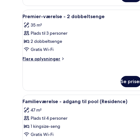
Deluxe
værelse
Pool)
-
Indlæs
Et hotelværelse med to senge
4
1
Premier-værelse - 2 dobbeltsenge
alle
kingsize-
35 m²
seng
billeder
-
Plads til 3 personer
af
hjørneværelse
Premier-
2 dobbeltsenge
(Premium
værelse
Deluxe
Gratis Wi-Fi
Pool)
-
Flere
Flere oplysninger
2
oplysninger
dobbeltsenge
om
Premier-
værelse
Se prise
-
2
Indlæs
Et hotelværelse med en seng, e
dobbeltsenge
6
Familieværelse - adgang til pool (Residence)
alle
47 m²
billeder
Plads til 4 personer
af
Familieværelse
1 kingsize-seng
-
Gratis Wi-Fi