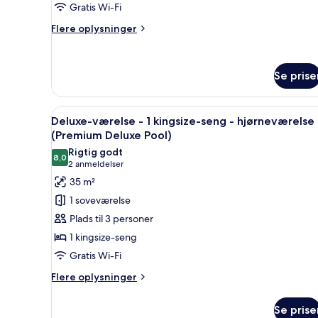
Gratis Wi-Fi
2
dobbeltsenge
Flere
Flere oplysninger
oplysninger
(Premium
om
Deluxe)
Deluxe-
Se prise
værelse
-
2
Indlæs
Et moderne hotelværelse med en
dobbeltsenge
5
Deluxe-værelse - 1 kingsize-seng - hjørneværelse
alle
(Premium
(Premium Deluxe Pool)
Deluxe)
billeder
Rigtig godt
8,0
af
8,0 ud af 10
(2
2 anmeldelser
Deluxe-
anmeldelser)
35 m²
værelse
1 soveværelse
-
Plads til 3 personer
1
1 kingsize-seng
kingsize-
Gratis Wi-Fi
seng
-
Flere
Flere oplysninger
oplysninger
hjørneværelse
om
(Premium
Se prise
Deluxe-