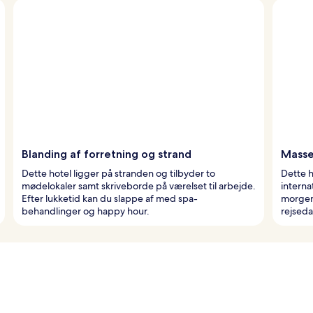
Blanding af forretning og strand
Masse
Dette hotel ligger på stranden og tilbyder to
Dette h
mødelokaler samt skriveborde på værelset til arbejde.
interna
Efter lukketid kan du slappe af med spa-
morgen
behandlinger og happy hour.
rejseda