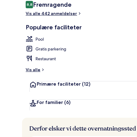
Anmeldelser
Fremragende
8,8
8,8 ud af 10.
Vis alle 442 anmeldelser
2 udendørs p
Populære faciliteter
Pool
Gratis parkering
Restaurant
Vis alle
Primære faciliteter
(12)
For familier
(6)
Derfor elsker vi dette overnatningssted