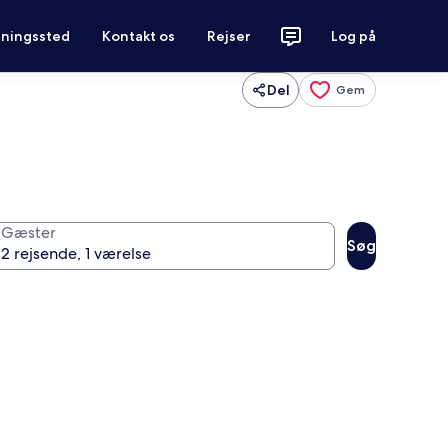
tningssted
Kontakt os
Rejser
Log på
Del
Gem
Gæster
Søg