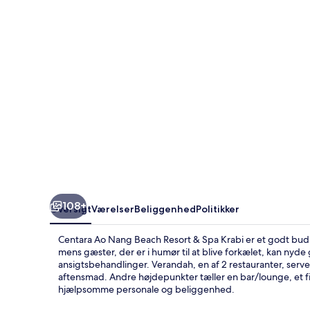
Resort
&
Spa
Krabi
108+
Oversigt
Værelser
Beliggenhed
Politikker
Centara Ao Nang Beach Resort & Spa Krabi er et godt bud ti
mens gæster, der er i humør til at blive forkælet, kan ny
ansigtsbehandlinger. Verandah, en af 2 restauranter, serve
aftensmad. Andre højdepunkter tæller en bar/lounge, et f
hjælpsomme personale og beliggenhed.