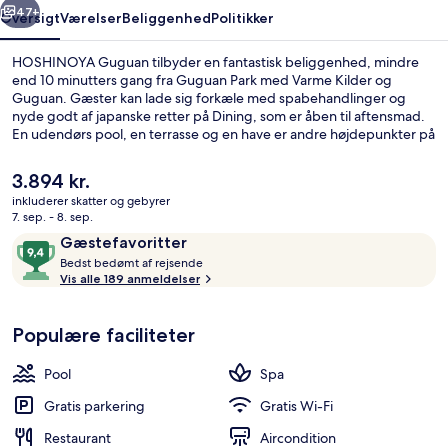
47+
Oversigt
Værelser
Beliggenhed
Politikker
HOSHINOYA Guguan tilbyder en fantastisk beliggenhed, mindre
end 10 minutters gang fra Guguan Park med Varme Kilder og
Guguan. Gæster kan lade sig forkæle med spabehandlinger og
nyde godt af japanske retter på Dining, som er åben til aftensmad.
En udendørs pool, en terrasse og en have er andre højdepunkter på
dette hotel med luksusfaciliteter. Rejsende kan godt lide stedets
generelle forhold.
Den
3.894 kr.
nuværende
inkluderer skatter og gebyrer
pris
7. sep. - 8. sep.
Dundyner, minibar, pengeskab på være
er
Anmeldelser
9,4
Gæstefavoritter
3.894 kr.
B
ud
Bedst bedømt af rejsende
e
Vis alle 189 anmeldelser
af
d
10,
s
Gæstefavoritter
Populære faciliteter
t
b
Pool
Spa
e
d
Gratis parkering
Gratis Wi-Fi
ø
Restaurant
Aircondition
m