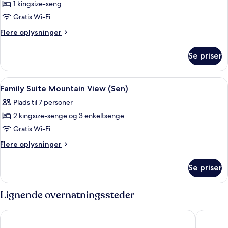
1 kingsize-seng
af
Double
Gratis Wi-Fi
Room
Flere
Flere oplysninger
(Shui)
oplysninger
om
Se priser
Double
Room
(Shui)
Indlæs
Et soveværelse med stort vindue, et 
3
Family Suite Mountain View (Sen)
alle
Plads til 7 personer
billeder
2 kingsize-senge og 3 enkeltsenge
af
Family
Gratis Wi-Fi
Suite
Flere
Flere oplysninger
Mountain
oplysninger
om
View
Se priser
Family
(Sen)
Suite
Mountain
Lignende overnatningssteder
View
(Sen)
Lihpao Resort - T11T12 Hotel
Taichung