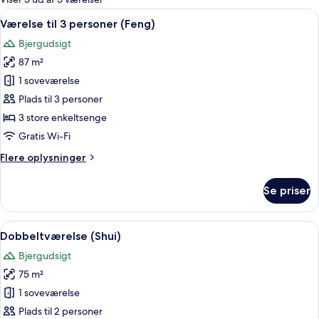
værelser
Indlæs
En moderne stue med et stort vindue, 
8
Værelse til 3 personer (Feng)
alle
Bjergudsigt
billeder
87 m²
af
Værelse
1 soveværelse
til
Plads til 3 personer
3
3 store enkeltsenge
personer
Gratis Wi-Fi
(Feng)
Flere
Flere oplysninger
oplysninger
om
Se priser
Værelse
til
3
Indlæs
Et moderne værelse med stort vindue,
8
personer
Dobbeltværelse (Shui)
alle
(Feng)
Bjergudsigt
billeder
75 m²
af
Dobbeltværelse
1 soveværelse
(Shui)
Plads til 2 personer