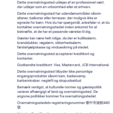
Dette overnatningssted udlejes af en professionel vært,
der udlejer som en virksomhed eller et erhverv.
Dette overnatningssted har udendørsområder såsom
altaner, balkoner eller terrasser, der muligvis ikke er
egnede for børn. Hvis du har spørgsmål, anbefaler vi, at du
kontakter overnatningsstedet inden ankomst for at
bekræfte, at de har et passende værelse til dig.
Gæster kan være helt rolige, da der er kuliltealarm,
brandslukker, røgalarm, sikkerhedsalarm,
førstehjælpskasse og vinduesikring på stedet.
Dette overnatningssted accepterer kreditkort og
kontanter.
Godkendte kreditkort: Visa, Mastercard, JCB International
Dette overnatningssted tilbyder ikke personlige
engangsprodukter såsom kam, badesvamp,
barberskraber, neglefil og skopudseklud.
Bemærk venligst, at kulturelle normer og gæstepolitik
varierer afhængigt af land og overnatningssted. De
angivne politikker kommer fra overnatningsstedet.
Overnatningsstedets registreringsnummer 臺中市旅館440
號