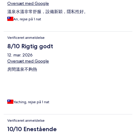
Oversæt med Google
溫泉水溫非常舒服，設備新穎，隱私性好。
An, rejse på 1 nat
Verificeret anmeldelse
8/10 Rigtig godt
12. mar. 2026
Oversæt med Google
房間溫泉不夠熱
Yaching, rejse på 1 nat
Verificeret anmeldelse
10/10 Enestående