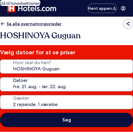
Gå til hovedsektionen
Hent appen
Se alle overnatningssteder
HOSHINOYA Guguan
Vælg datoer for at se priser
Hvor skal du hen?
Datoer
Gæster
Søg