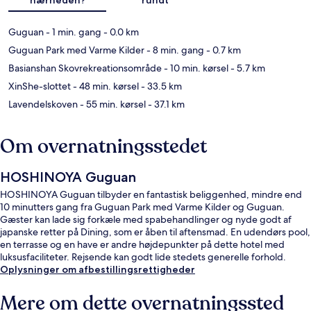
Guguan
- 1 min. gang
- 0.0 km
Guguan Park med Varme Kilder
- 8 min. gang
- 0.7 km
Basianshan Skovrekreationsområde
- 10 min. kørsel
- 5.7 km
XinShe-slottet
- 48 min. kørsel
- 33.5 km
Lavendelskoven
- 55 min. kørsel
- 37.1 km
Om overnatningsstedet
HOSHINOYA Guguan
HOSHINOYA Guguan tilbyder en fantastisk beliggenhed, mindre end
10 minutters gang fra Guguan Park med Varme Kilder og Guguan.
Gæster kan lade sig forkæle med spabehandlinger og nyde godt af
japanske retter på Dining, som er åben til aftensmad. En udendørs pool,
en terrasse og en have er andre højdepunkter på dette hotel med
luksusfaciliteter. Rejsende kan godt lide stedets generelle forhold.
Oplysninger om afbestillingsrettigheder
Mere om dette overnatningssted