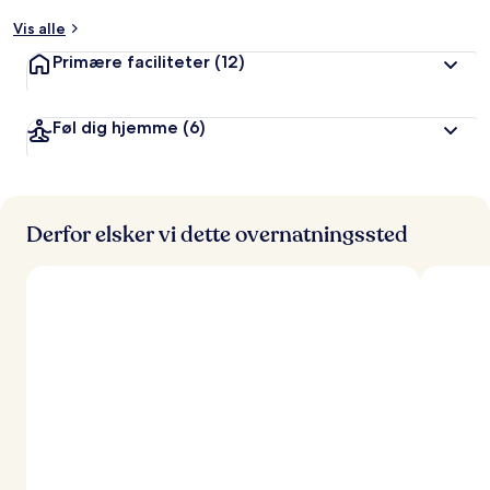
t
Vis alle
a
Primære faciliteter
(12)
f
r
Føl dig hjemme
(6)
e
j
s
e
n
d
Derfor elsker vi dette overnatningssted
e