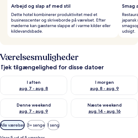
Arbejd og slap af med stil
Smag a
Dette hotel kombinerer produktivitet med et
Restaura
businesscenter og skriveborde på værelset. Efter
japansk
møderne kan gæsterne slappe af i varme kilder eller
smagsop
kildevandsbade.
udsigt.
Værelsesmuligheder
Tjek tilgængelighed for disse datoer
Tjek tilgængelighed for i aften aug. 7 - aug. 8
Tjek tilgængelighed for i morg
I aften
I morgen
aug. 7 - aug. 8
aug. 8 - aug. 9
Tjek tilgængelighed for denne weekend aug. 7 - aug. 9
Tjek tilgængelighed for næste
Denne weekend
Næste weekend
aug. 7 - aug. 9
aug. 14 - aug. 16
Tilgængelige
Alle værelser
3+ senge
1 seng
filtre
for
Viser 5 ud af 5 værelser