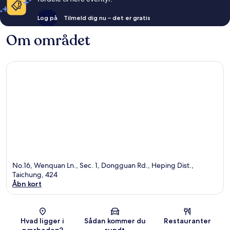
Log på
Tilmeld dig nu – det er gratis
Om området
No.16, Wenquan Ln., Sec. 1, Dongguan Rd., Heping Dist.,
Taichung, 424
Åbn kort
Kort
Hvad ligger i
Sådan kommer du
Restauranter
nærheden?
rundt