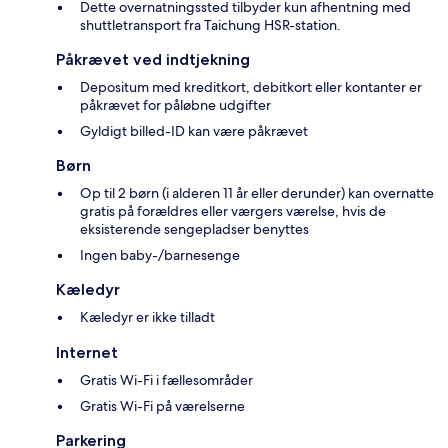
Dette overnatningssted tilbyder kun afhentning med
shuttletransport fra Taichung HSR-station.
Påkrævet ved indtjekning
Depositum med kreditkort, debitkort eller kontanter er
påkrævet for påløbne udgifter
Gyldigt billed-ID kan være påkrævet
Børn
Op til 2 børn (i alderen 11 år eller derunder) kan overnatte
gratis på forældres eller værgers værelse, hvis de
eksisterende sengepladser benyttes
Ingen baby-/barnesenge
Kæledyr
Kæledyr er ikke tilladt
Internet
Gratis Wi-Fi i fællesområder
Gratis Wi-Fi på værelserne
Parkering