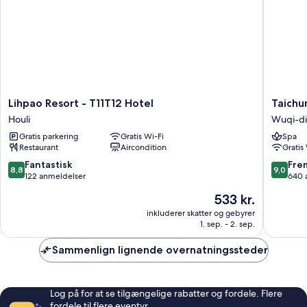
Lihpao
Taichun
Lihpao Resort - T11T12 Hotel
Taichu
Resort
Harbor
Houli
Wuqi-dis
-
Hotel
Gratis parkering
Gratis Wi-Fi
Spa
T11T12
Wuqi-
Restaurant
Aircondition
Gratis
Hotel
distrikte
Houli
8.8
9.0
Fantastisk
Fre
8,8
9,0
ud
ud
122 anmeldelser
640 
af
af
Prisen
533 kr.
10,
10,
er
Fantastisk,
Fremrag
inkluderer skatter og gebyrer
533 kr.
1. sep. - 2. sep.
122
640
anmeldelser
anmelde
Sammenlign lignende overnatningssteder
Log på for at se tilgængelige rabatter og fordele. Flere
fordele til flere eventyr.