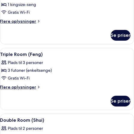
1 kingsize-seng
Gratis Wi-Fi
Flere
Flere oplysninger
oplysninger
om
Se priser
Dobbeltværelse
(Shui)
Indlæs
Dundyner, minibar, pengeskab på være
6
Triple Room (Feng)
alle
Plads til 3 personer
billeder
3 futoner (enkeltsenge)
af
Triple
Gratis Wi-Fi
Room
Flere
Flere oplysninger
(Feng)
oplysninger
om
Se priser
Triple
Room
(Feng)
Indlæs
Dundyner, minibar, pengeskab på være
4
Double Room (Shui)
alle
Plads til 2 personer
billeder