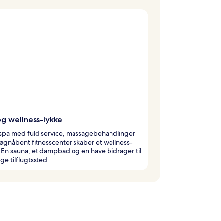
og wellness-lykke
 spa med fuld service, massagebehandlinger
øgnåbent fitnesscenter skaber et wellness-
. En sauna, et dampbad og en have bidrager til
ige tilflugtssted.