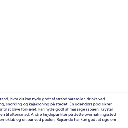
Video af ove
 strand, hvor du kan nyde godt af strandparasoller, drinks ved
ng, snorkling og kajakroning på stedet. En udendørs pool sikrer
il at blive forkælet, kan nyde godt af massage i spaen. Krystal
Luftfoto
 åben til aftensmad. Andre højdepunkter på dette overnatningssted
 børneklub og en bar ved poolen. Rejsende har kun godt at sige om