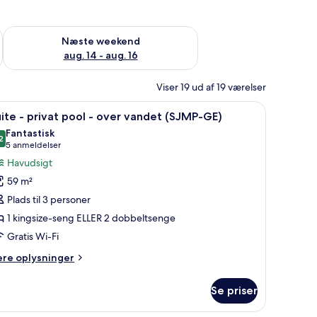
d aug. 7 - aug. 9
Tjek tilgængelighed for næste weekend aug. 14 - aug. 16
Næste weekend
aug. 14 - aug. 16
Viser 19 ud af 19 værelser
nsyn på væggen.
bad, med udsigt over et klart, blåt hav.
ndlæs
En overvandsbungalow med pool, liggestole 
10
ite - privat pool - over vandet (SJMP-GE)
le
Fantastisk
illeder
2
9,2 ud af 10
(5
5 anmeldelser
f
anmeldelser)
Havudsigt
uite
59 m²
Plads til 3 personer
rivat
1 kingsize-seng ELLER 2 dobbeltsenge
ool
Gratis Wi-Fi
ver
ere
ere oplysninger
andet
lysninger
m
SJMP-
Se priser
ite
E)