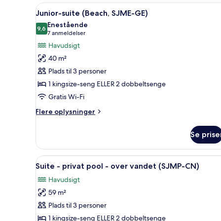
(SJMB-
Indlæs
Et hotelværelse med en stor sen
5
GE)
Junior-suite (Beach, SJME-GE)
alle
Enestående
billeder
9,6
9,6 ud af 10
(7
7 anmeldelser
af
anmeldelser)
Havudsigt
Junior-
40 m²
suite
Plads til 3 personer
(Beach,
1 kingsize-seng ELLER 2 dobbeltsenge
SJME-
Gratis Wi-Fi
GE)
Flere
Flere oplysninger
oplysninger
om
Se prise
Junior-
suite
(Beach,
Indlæs
En overvandsbungalow med poo
10
SJME-
Suite - privat pool - over vandet (SJMP-CN)
alle
GE)
Havudsigt
billeder
59 m²
af
Suite
Plads til 3 personer
-
1 kingsize-seng ELLER 2 dobbeltsenge