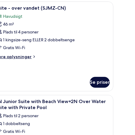
ivat
ilator i loftet, havudsigt, en balkon med bord og stole samt et fjernsyn på 
ndlæs
Et poolområde med liggestole og et spabad, me
5
ol
uite - over vandet (SJMZ-CN)
le
Havudsigt
er
illeder
ndet
46 m²
f
JMP-
uite
Plads til 4 personer
)
1 kingsize-seng ELLER 2 dobbeltsenge
ver
Gratis Wi-Fi
andet
ere
ere oplysninger
SJMZ-
lysninger
N)
m
ite
Se priser
er
ndet
JMZ-
krivebord og en stol. Der er havudsigt fra vinduet.
ndlæs
1 soveværelse, dundyner, minibar, pengeskab 
)
4
N Junior Suite with Beach View+2N Over Water
le
ite with Private Pool
illeder
Plads til 2 personer
f
1 dobbeltseng
N
Gratis Wi-Fi
unior