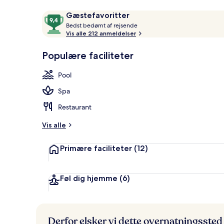
Anmeldelser
9,4
Gæstefavoritter
B
ud
Bedst bedømt af rejsende
Reception
e
Vis alle 212 anmeldelser
af
d
10,
s
Populære faciliteter
Gæstefavoritter
t
Pool
b
e
Spa
d
ø
Restaurant
m
t
Vis alle
a
Primære faciliteter
(12)
f
r
e
Føl dig hjemme
(6)
j
s
e
n
Derfor elsker vi dette overnatningssted
d