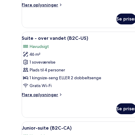
Flere
Flere oplysninger
oplysninger
om
Se prise
Værelse
Indlæs
Et poolområde med liggestole o
5
Suite - over vandet (B2C-US)
alle
Havudsigt
billeder
46 m²
af
Suite
1 soveværelse
-
Plads til 4 personer
over
1 kingsize-seng ELLER 2 dobbeltsenge
vandet
Gratis Wi-Fi
(B2C-
Flere
Flere oplysninger
US)
oplysninger
om
Se prise
Suite
-
over
Indlæs
Et hotelværelse med en stor se
6
vandet
Junior-suite (B2C-CA)
alle
(B2C-