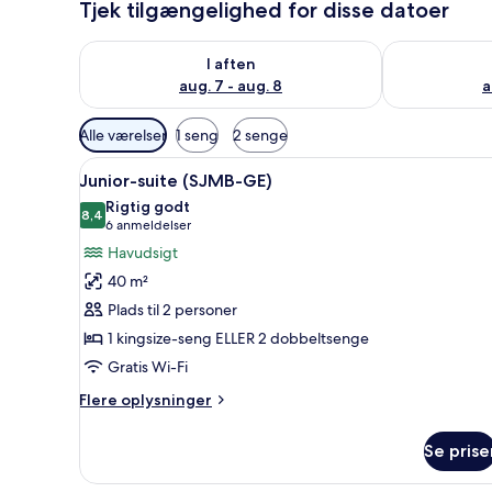
Tjek tilgængelighed for disse datoer
Tjek tilgængelighed for i aften aug. 7 - aug. 8
Tjek tilgænge
I aften
aug. 7 - aug. 8
a
Tilgængelige
Alle værelser
1 seng
2 senge
filtre
Indlæs
Et hotelværelse med en stor se
for
6
Junior-suite (SJMB-GE)
alle
værelser
Rigtig godt
billeder
8,4
8,4 ud af 10
(6
6 anmeldelser
af
anmeldelser)
Havudsigt
Junior-
40 m²
suite
Plads til 2 personer
(SJMB-
1 kingsize-seng ELLER 2 dobbeltsenge
GE)
Gratis Wi-Fi
Flere
Flere oplysninger
oplysninger
om
Se prise
Junior-
suite