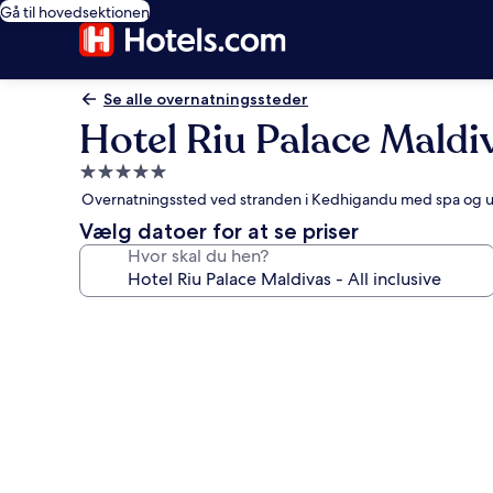
Gå til hovedsektionen
Se alle overnatningssteder
Hotel Riu Palace Maldiva
5.0-
stjernet
Overnatningssted ved stranden i Kedhigandu med spa og 
overnatningssted
Vælg datoer for at se priser
Hvor skal du hen?
Billedgalleri
for
Hotel
Riu
Palace
Maldivas