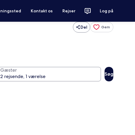
tningssted
Kontakt os
Rejser
Log på
Del
Gem
Gæster
Søg