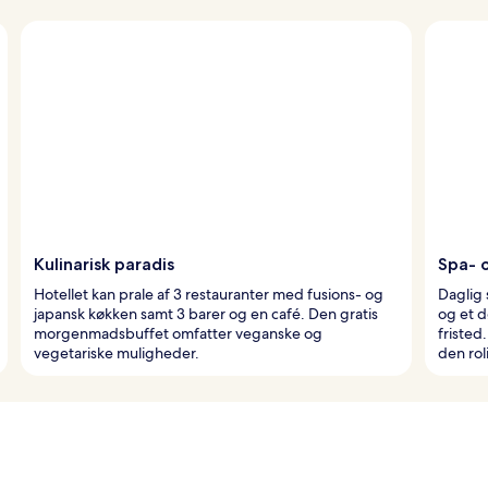
Kulinarisk paradis
Spa- 
Hotellet kan prale af 3 restauranter med fusions- og
Daglig
japansk køkken samt 3 barer og en café. Den gratis
og et d
morgenmadsbuffet omfatter veganske og
fristed
vegetariske muligheder.
den rol