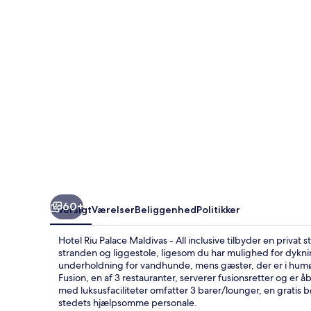
-
All
inclusive
60+
Oversigt
Værelser
Beliggenhed
Politikker
Hotel Riu Palace Maldivas - All inclusive tilbyder en privat
stranden og liggestole, ligesom du har mulighed for dykni
underholdning for vandhunde, mens gæster, der er i humør t
Fusion, en af 3 restauranter, serverer fusionsretter og er
med luksusfaciliteter omfatter 3 barer/lounger, en gratis
stedets hjælpsomme personale.