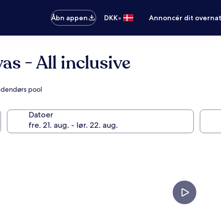
•
Åbn appen
DKK
Annoncér dit overna
s - All inclusive
udendørs pool
Datoer