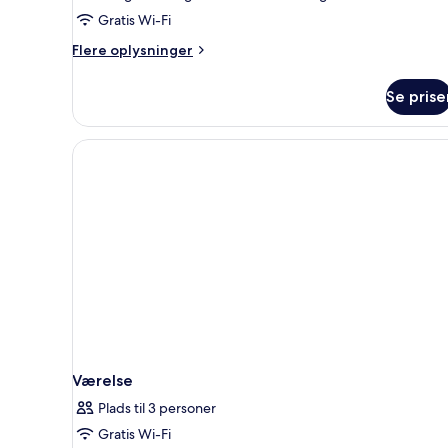
privat
Gratis Wi-Fi
pool
Flere
Flere oplysninger
-
oplysninger
over
om
Se prise
Suite
vandet
-
(SJMP-
privat
CN)
pool
-
over
vandet
(SJMP-
CN)
Værelse
Plads til 3 personer
Gratis Wi-Fi