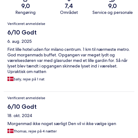
9,0
7,4
9,0
Rengøring
Området
Service og personale
Anmeldelser
Verificeret anmeldelse
6/10 Godt
6. aug. 2025
Fint lille hotel uden for milano centrum. 1 km til nærmeste metro.
God morgenmads buffet. Opgangen var meget lydt og
værelsesdøren var med glasruder med et lille gardin for. Så når
lyset blev tændt i opgangen skinnede lyset ind i værelset.
Upraktisk om natten
Sally, rejse på 1 nat
Verificeret anmeldelse
6/10 Godt
18. okt. 2024
Morgenmad ikke noget særligt Den vil vi ikke vælge igen
Thomas, rejse på 4 nætter