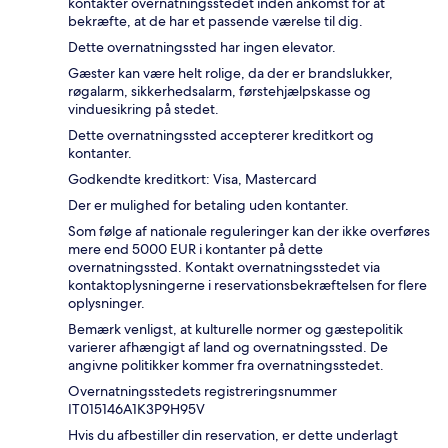
kontakter overnatningsstedet inden ankomst for at
bekræfte, at de har et passende værelse til dig.
Dette overnatningssted har ingen elevator.
Gæster kan være helt rolige, da der er brandslukker,
røgalarm, sikkerhedsalarm, førstehjælpskasse og
vinduesikring på stedet.
Dette overnatningssted accepterer kreditkort og
kontanter.
Godkendte kreditkort: Visa, Mastercard
Der er mulighed for betaling uden kontanter.
Som følge af nationale reguleringer kan der ikke overføres
mere end 5000 EUR i kontanter på dette
overnatningssted. Kontakt overnatningsstedet via
kontaktoplysningerne i reservationsbekræftelsen for flere
oplysninger.
Bemærk venligst, at kulturelle normer og gæstepolitik
varierer afhængigt af land og overnatningssted. De
angivne politikker kommer fra overnatningsstedet.
Overnatningsstedets registreringsnummer
IT015146A1K3P9H95V
Hvis du afbestiller din reservation, er dette underlagt