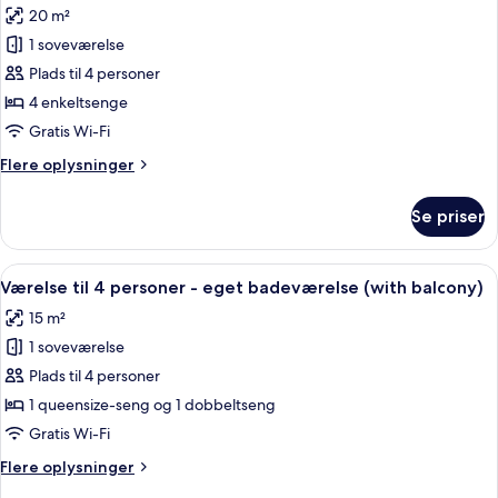
billeder
20 m²
badeværelse
af
(with
1 soveværelse
Comfort-
terrace)
Plads til 4 personer
værelse
til
4 enkeltsenge
4
Gratis Wi-Fi
personer
Flere
Flere oplysninger
-
oplysninger
flere
om
Se priser
Comfort-
senge
værelse
-
til
Indlæs
Et hotelværelse med en stor seng, et
eget
6
4
Værelse til 4 personer - eget badeværelse (with balcony)
alle
personer
badeværelse
15 m²
-
billeder
flere
1 soveværelse
af
senge
Værelse
Plads til 4 personer
-
til
eget
1 queensize-seng og 1 dobbeltseng
badeværelse
4
Gratis Wi-Fi
personer
Flere
Flere oplysninger
-
oplysninger