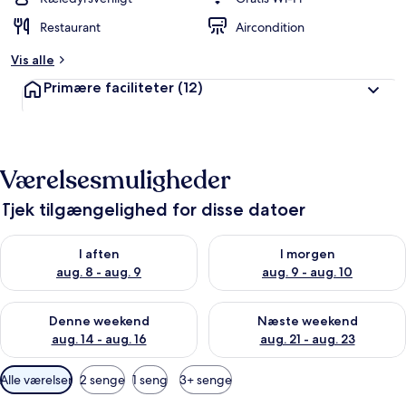
Restaurant
Aircondition
Vis alle
Primære faciliteter
(12)
Værelsesmuligheder
Tjek tilgængelighed for disse datoer
Tjek tilgængelighed for i aften aug. 8 - aug. 9
Tjek tilgængelighed for i morg
I aften
I morgen
aug. 8 - aug. 9
aug. 9 - aug. 10
Tjek tilgængelighed for denne weekend aug. 14 - aug. 16
Tjek tilgængelighed for næste
Denne weekend
Næste weekend
aug. 14 - aug. 16
aug. 21 - aug. 23
Tilgængelige
Alle værelser
2 senge
1 seng
3+ senge
filtre