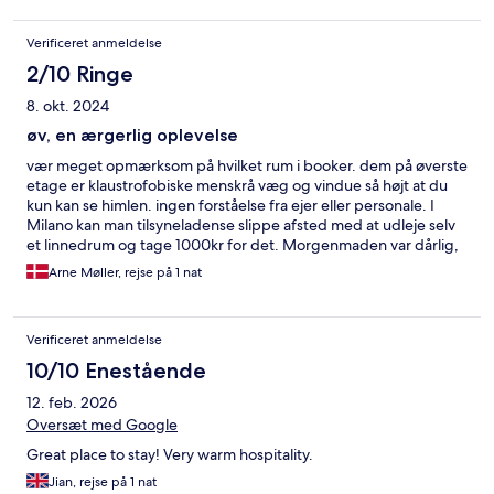
Verificeret anmeldelse
2/10 Ringe
8. okt. 2024
øv, en ærgerlig oplevelse
vær meget opmærksom på hvilket rum i booker. dem på øverste
etage er klaustrofobiske menskrå væg og vindue så højt at du
kun kan se himlen. ingen forståelse fra ejer eller personale. I
Milano kan man tilsyneladense slippe afsted med at udleje selv
et linnedrum og tage 1000kr for det. Morgenmaden var dårlig,
næsten alt pakket i plast, ost bukker enderne op og ingen
Arne Møller, rejse på 1 nat
ordentlig brød kaffen ok men kun 1 kop pr. person
Verificeret anmeldelse
10/10 Enestående
12. feb. 2026
Oversæt med Google
Great place to stay! Very warm hospitality.
Jian, rejse på 1 nat