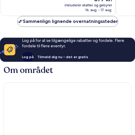
Fremragende,
Alletider
er
inkluderer skatter og gebyrer
182
30
577 kr.
16. aug. - 17. aug.
anmeldelser
anmelde
Sammenlign lignende overnatningssteder
Log på for at se tilgængelige rabatter og fordele. Flere
fordele til flere eventyr.
Log på
Tilmeld dig nu – det er gratis
Om området