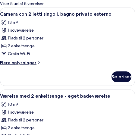
for
Viser 5 ud af 5 værelser
værelser
Indlæs
Et moderne hotelværelse med en stor 
5
Camera con 2 letti singoli, bagno privato esterno
alle
13 m²
billeder
1 soveværelse
af
Camera
Plads til 2 personer
con
2 enkeltsenge
2
Gratis Wi-Fi
letti
Flere
Flere oplysninger
singoli,
oplysninger
bagno
om
Se priser
Camera
privato
con
esterno
2
Indlæs
Et moderne hotelværelse med en stor 
5
letti
Værelse med 2 enkeltsenge - eget badeværelse
alle
singoli,
10 m²
bagno
billeder
privato
1 soveværelse
af
esterno
Værelse
Plads til 2 personer
med
2 enkeltsenge
2