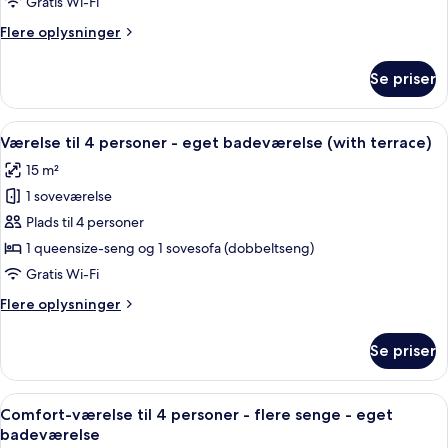
Gratis Wi-Fi
enkeltsenge
Flere
Flere oplysninger
-
oplysninger
eget
om
Se priser
Værelse
badeværelse
med
2
Indlæs
Et moderne hotelværelse med en stor se
4
enkeltsenge
Værelse til 4 personer - eget badeværelse (with terrace)
alle
-
15 m²
eget
billeder
badeværelse
1 soveværelse
af
Værelse
Plads til 4 personer
til
1 queensize-seng og 1 sovesofa (dobbeltseng)
4
Gratis Wi-Fi
personer
Flere
Flere oplysninger
-
oplysninger
eget
om
Se priser
Værelse
badeværelse
til
(with
4
Indlæs
Et moderne soveværelse med træloft, e
terrace)
5
personer
Comfort-værelse til 4 personer - flere senge - eget
alle
-
badeværelse
eget