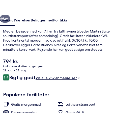
rige
Næste
29+
Oversigt
Værelser
Beliggenhed
Politikker
Med en beliggenhed kun 7,1 km fra lufthavnen tilbyder Martini Suite
shuttletransport (efter anmodning). Gratis faciliteter inkluderer Wi-
Fi og kontinental morgenmad dagligt fra kl. 07.30 til kl. 10.00.
Derudover ligger Corso Buenos Aires og Porta Venezia blot fem
minutters kørsel væk. Rejsende har kun godt at sige om stedets
hjælpsomme personale. Offentlig transport ligger kun en kort gåtur
væk: Stazione Lambrate M2 Sporvognsstation ligger 8 minutter væk
Den
794 kr.
og Lambrate FS Station ligger 8 minutter derfra.
nuværende
inkluderer skatter og gebyrer
pris
21. aug. - 22. aug.
Gratis kontinental morgenmad hver 
er
Anmeldelser
Rigtig godt
8,4
Vis alle 232 anmeldelser
794 kr.
8,4 ud af 10.
Populære faciliteter
Gratis morgenmad
Lufthavnstransport
Kæledyrsvenligt
Gratis Wi-Fi