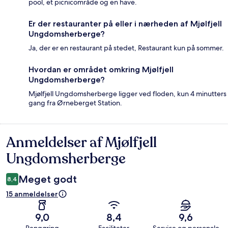
pool, et picnicområde og en have.
Er der restauranter på eller i nærheden af Mjølfjell
Ungdomsherberge?
Ja, der er en restaurant på stedet, Restaurant kun på sommer.
Hvordan er området omkring Mjølfjell
Ungdomsherberge?
Mjølfjell Ungdomsherberge ligger ved floden, kun 4 minutters
gang fra Ørneberget Station.
Anmeldelser af Mjølfjell
Anmeldelser
Ungdomsherberge
Meget godt
8,4
15 anmeldelser
9,0
8,4
9,6