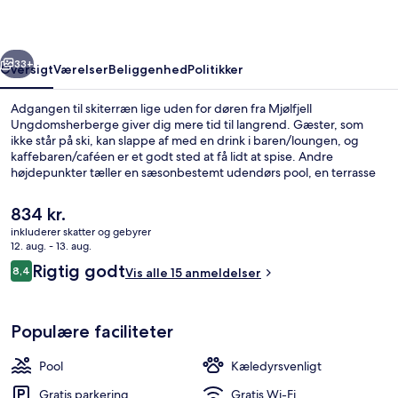
rige
Næste
33+
Oversigt
Værelser
Beliggenhed
Politikker
Adgangen til skiterræn lige uden for døren fra Mjølfjell
Ungdomsherberge giver dig mere tid til langrend. Gæster, som
ikke står på ski, kan slappe af med en drink i baren/loungen, og
kaffebaren/caféen er et godt sted at få lidt at spise. Andre
højdepunkter tæller en sæsonbestemt udendørs pool, en terrasse
og en have.
Den
834 kr.
nuværende
inkluderer skatter og gebyrer
pris
12. aug. - 13. aug.
Have
er
Anmeldelser
Rigtig godt
8,4
Vis alle 15 anmeldelser
834 kr.
8,4 ud af 10.
Populære faciliteter
Pool
Kæledyrsvenligt
Gratis parkering
Gratis Wi-Fi