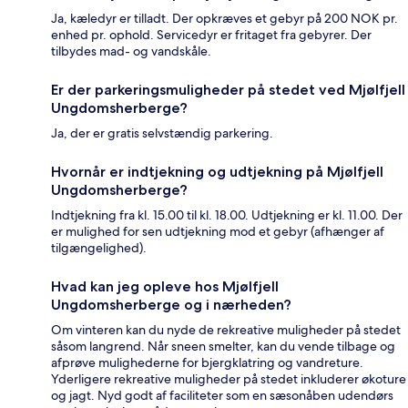
Ja, kæledyr er tilladt. Der opkræves et gebyr på 200 NOK pr.
enhed pr. ophold. Servicedyr er fritaget fra gebyrer. Der
tilbydes mad- og vandskåle.
Er der parkeringsmuligheder på stedet ved Mjølfjell
Ungdomsherberge?
Ja, der er gratis selvstændig parkering.
Hvornår er indtjekning og udtjekning på Mjølfjell
Ungdomsherberge?
Indtjekning fra kl. 15.00 til kl. 18.00. Udtjekning er kl. 11.00. Der
er mulighed for sen udtjekning mod et gebyr (afhænger af
tilgængelighed).
Hvad kan jeg opleve hos Mjølfjell
Ungdomsherberge og i nærheden?
Om vinteren kan du nyde de rekreative muligheder på stedet
såsom langrend. Når sneen smelter, kan du vende tilbage og
afprøve mulighederne for bjergklatring og vandreture.
Yderligere rekreative muligheder på stedet inkluderer økoture
og jagt. Nyd godt af faciliteter som en sæsonåben udendørs