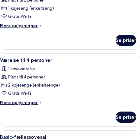
Plads til 2 personer
af
Basic-
1 køjeseng (enkeltseng)
værelse
Gratis Wi-Fi
med
Flere
Flere oplysninger
2
oplysninger
enkeltsenge
om
Se priser
Basic-
værelse
med
Indlæs
Et lille værelse med en køjeseng, en e
1
2
Værelse til 4 personer
alle
enkeltsenge
1 soveværelse
billeder
Plads til 4 personer
af
Værelse
2 køjesenge (enkeltsenge)
til
Gratis Wi-Fi
4
Flere
Flere oplysninger
personer
oplysninger
om
Se priser
Værelse
til
4
Indlæs
En træhytte med køjesenge, indbygged
1
personer
Basic-fællessovesal