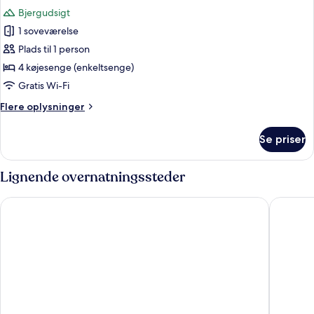
alle
Bjergudsigt
billeder
1 soveværelse
af
Basic-
Plads til 1 person
fællessovesal
4 køjesenge (enkeltsenge)
Gratis Wi-Fi
Flere
Flere oplysninger
oplysninger
om
Se priser
Basic-
fællessovesal
Lignende overnatningssteder
Scandic Voss
Fleischer