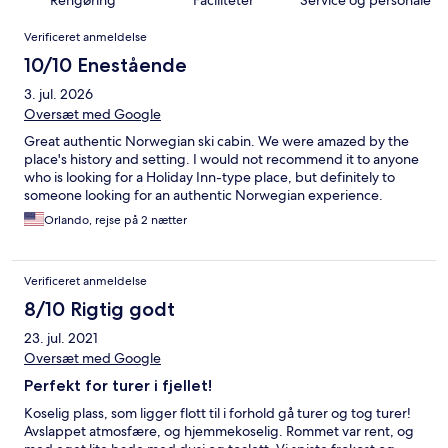
Rengøring
Faciliteter
Service og personale
Anmeldelser
Verificeret anmeldelse
10/10 Enestående
3. jul. 2026
Oversæt med Google
Great authentic Norwegian ski cabin. We were amazed by the
place's history and setting. I would not recommend it to anyone
who is looking for a Holiday Inn-type place, but definitely to
someone looking for an authentic Norwegian experience.
Orlando, rejse på 2 nætter
Verificeret anmeldelse
8/10 Rigtig godt
23. jul. 2021
Oversæt med Google
Perfekt for turer i fjellet!
Koselig plass, som ligger flott til i forhold gå turer og tog turer!
Avslappet atmosfære, og hjemmekoselig. Rommet var rent, og