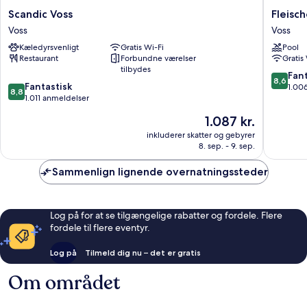
Scandic
Fleischer
Scandic Voss
Fleisch
Voss
Hotel
Voss
Voss
Voss
Voss
Kæledyrsvenligt
Gratis Wi-Fi
Pool
Restaurant
Forbundne værelser
Gratis
tilbydes
8.6
Fant
8,6
8.8
Fantastisk
ud
1.00
8,8
ud
1.011 anmeldelser
af
af
10,
Prisen
1.087 kr.
10,
Fantasti
er
Fantastisk,
inkluderer skatter og gebyrer
1.006
1.087 kr.
8. sep. - 9. sep.
1.011
anmelde
anmeldelser
Sammenlign lignende overnatningssteder
Log på for at se tilgængelige rabatter og fordele. Flere
fordele til flere eventyr.
Log på
Tilmeld dig nu – det er gratis
Om området