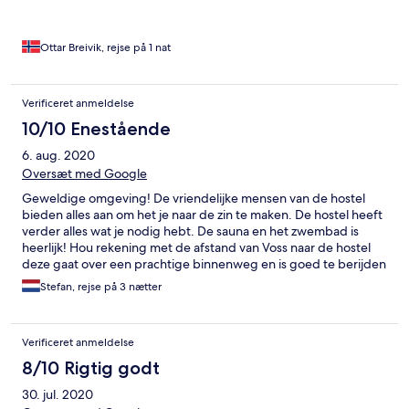
Ottar Breivik, rejse på 1 nat
Verificeret anmeldelse
10/10 Enestående
6. aug. 2020
Oversæt med Google
Geweldige omgeving! De vriendelijke mensen van de hostel
bieden alles aan om het je naar de zin te maken. De hostel heeft
verder alles wat je nodig hebt. De sauna en het zwembad is
heerlijk! Hou rekening met de afstand van Voss naar de hostel
deze gaat over een prachtige binnenweg en is goed te berijden
maar het duurt ongeveer 30 minuten voordat je er bent. Familie
Stefan, rejse på 3 nætter
Broersen NL
Verificeret anmeldelse
8/10 Rigtig godt
30. jul. 2020