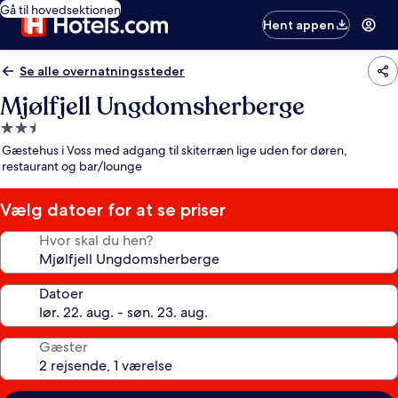
Gå til hovedsektionen
Hent appen
Se alle overnatningssteder
Mjølfjell Ungdomsherberge
2.5-
stjernet
Gæstehus i Voss med adgang til skiterræn lige uden for døren,
overnatningssted
restaurant og bar/lounge
Vælg datoer for at se priser
Hvor skal du hen?
Datoer
Gæster