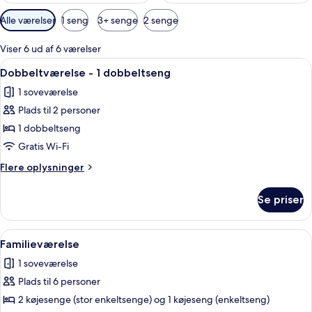
Tilgængelige
Alle værelser
1 seng
3+ senge
2 senge
filtre
for
Viser 6 ud af 6 værelser
værelser
Indlæs
Et værelse med en seng, et vindue me
3
Dobbeltværelse - 1 dobbeltseng
alle
1 soveværelse
billeder
Plads til 2 personer
af
Dobbeltværelse
1 dobbeltseng
-
Gratis Wi-Fi
1
Flere
Flere oplysninger
dobbeltseng
oplysninger
om
Se priser
Dobbeltværelse
-
1
Indlæs
Et soveværelse med køjeseng og et vin
4
dobbeltseng
Familieværelse
alle
1 soveværelse
billeder
Plads til 6 personer
af
Familieværelse
2 køjesenge (stor enkeltsenge) og 1 køjeseng (enkeltseng)