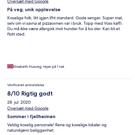
Oversæt med Google
På veg, unik opplevelse
Koselige folk, litt igjen ifht standard. Gode senger. Super mat,
selv om vi savna at pizzaovnen var i bruk. Topp med Voss kaffi.
Du må ikke være allergisk mot hunder for å bo der. Kan bli et
flott sted.
Elisabeth Husveg, rejse på 1 nat
Verificeret anmeldelse
8/10 Rigtig godt
28. jul. 2020
Oversæt med Google
Sommer i fjellheimen
Veldig koselig personale! Rene og koselige lokaler og
naturskjønn beliggenhet.