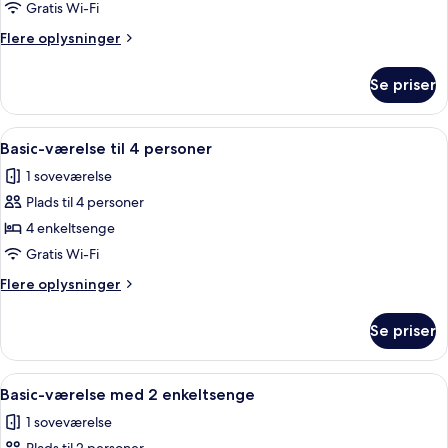
Gratis Wi-Fi
Flere
Flere oplysninger
oplysninger
om
Se priser
Familieværelse
Indlæs
En hytte med trævægge og trægulv, to
1
Basic-værelse til 4 personer
alle
1 soveværelse
billeder
Plads til 4 personer
af
Basic-
4 enkeltsenge
værelse
Gratis Wi-Fi
til
Flere
Flere oplysninger
4
oplysninger
personer
om
Se priser
Basic-
værelse
til
Indlæs
Et værelse i en træhytte med køjeseng,
1
4
Basic-værelse med 2 enkeltsenge
alle
personer
1 soveværelse
billeder