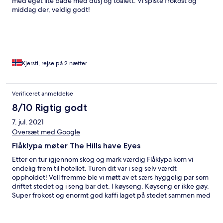
med eget lite bade med dusj og toalett. Vi spiste frokost og
middag der, veldig godt!
Kjersti, rejse på 2 nætter
Verificeret anmeldelse
8/10 Rigtig godt
7. jul. 2021
Oversæt med Google
Flåklypa møter The Hills have Eyes
Etter en tur igjennom skog og mark værdig Flåklypa kom vi
endelig frem til hotellet. Turen dit var i seg selv værdt
oppholdet! Vell fremme ble vi møtt av et særs hyggelig par som
driftet stedet og i seng bar det. I køyseng. Køyseng er ikke gøy.
Super frokost og enormt god kaffi laget på stedet sammen med
hotelhuskyen Balder gjorde oppholdet helt topp for meg, mine
to venner og min gamle far. Kommer glatt tilbake!