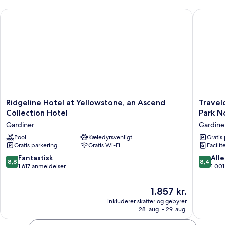
Ridgeline Hotel at Yellowstone, an Ascend Collection Hotel
Travelod
Ridgeline
Travelo
Ridgeline Hotel at Yellowstone, an Ascend
Travel
Hotel
by
Collection Hotel
Park N
at
Wyndh
Gardiner
Gardine
Yellowstone,
Gardine
an
Pool
Kæledyrsvenligt
Yellows
Gratis
Gratis parkering
Gratis Wi-Fi
Facilit
Ascend
Park
Collection
North
8.8
8.4
Fantastisk
Alle
8,8
8,4
Hotel
Gardine
ud
ud
1.617 anmeldelser
1.00
Gardiner
af
af
10,
10,
Prisen
1.857 kr.
Fantastisk,
Alletider
er
inkluderer skatter og gebyrer
1.617
1.001
1.857 kr.
28. aug. - 29. aug.
anmeldelser
anmelde