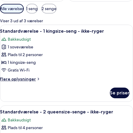
Tilgængelige
Alle værelser
1 seng
2 senge
filtre
for
Viser 3 ud af 3 værelser
værelser
Indlæs
Et soveværelse med seng, skrivebord o
1
Standardværelse - 1 kingsize-seng - ikke-ryger
alle
Bakkeudsigt
billeder
1 soveværelse
af
Standardværelse
Plads til 2 personer
-
1 kingsize-seng
1
Gratis Wi-Fi
kingsize-
Flere
Flere oplysninger
seng
oplysninger
-
om
Se priser
Standardværelse
ikke-
-
ryger
1
Indlæs
Et hotelværelse med to senge, et skrive
2
kingsize-
Standardværelse - 2 queensize-senge - ikke-ryger
alle
seng
Bakkeudsigt
-
billeder
ikke-
Plads til 4 personer
af
ryger