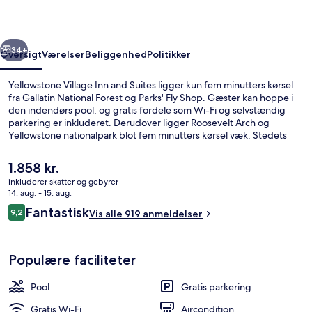
Suites
rige
Næste
34+
Oversigt
Værelser
Beliggenhed
Politikker
Yellowstone Village Inn and Suites ligger kun fem minutters kørsel
fra Gallatin National Forest og Parks' Fly Shop. Gæster kan hoppe i
den indendørs pool, og gratis fordele som Wi-Fi og selvstændig
parkering er inkluderet. Derudover ligger Roosevelt Arch og
Yellowstone nationalpark blot fem minutters kørsel væk. Stedets
hjælpsomme personale og beliggenhed får rigtig gode
bedømmelser fra rejsende.
Den
1.858 kr.
nuværende
inkluderer skatter og gebyrer
pris
14. aug. - 15. aug.
Udsigt til gårdsplads
er
Anmeldelser
Fantastisk
9,2
Vis alle 919 anmeldelser
1.858 kr.
9,2 ud af 10.
Populære faciliteter
Pool
Gratis parkering
Gratis Wi-Fi
Aircondition