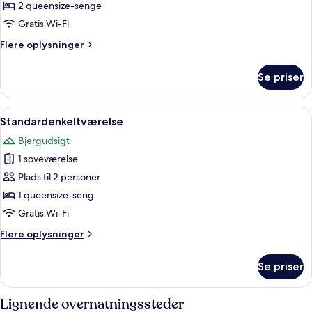
Standardværelse
2 queensize-senge
-
Gratis Wi-Fi
2
Flere
Flere oplysninger
queensize-
oplysninger
senge
om
Se priser
Standardværelse
-
-
ikke-
2
Indlæs
Et hotelværelse med seng, skrivebord, s
ryger
1
queensize-
Standardenkeltværelse
alle
senge
Bjergudsigt
-
billeder
ikke-
1 soveværelse
af
ryger
Standardenkeltværelse
Plads til 2 personer
1 queensize-seng
Gratis Wi-Fi
Flere
Flere oplysninger
oplysninger
om
Se priser
Standardenkeltværelse
Lignende overnatningssteder