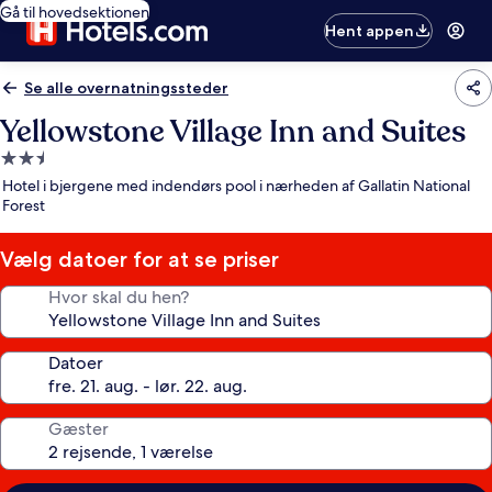
Gå til hovedsektionen
Hent appen
Se alle overnatningssteder
Yellowstone Village Inn and Suites
2.5-
stjernet
Hotel i bjergene med indendørs pool i nærheden af Gallatin National
overnatningssted
Forest
Vælg datoer for at se priser
Hvor skal du hen?
Datoer
Gæster