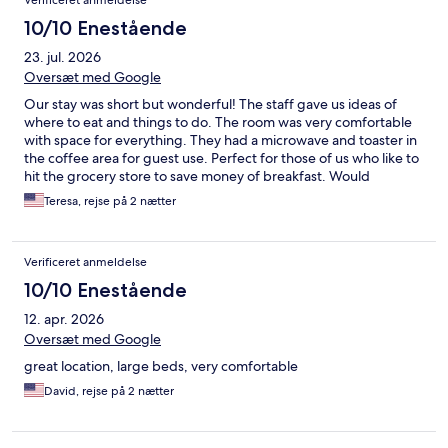
Verificeret anmeldelse
10/10 Enestående
23. jul. 2026
Oversæt med Google
Our stay was short but wonderful! The staff gave us ideas of
where to eat and things to do. The room was very comfortable
with space for everything. They had a microwave and toaster in
the coffee area for guest use. Perfect for those of us who like to
hit the grocery store to save money of breakfast. Would
defiantly suggest this hotel for your visit for Yellowstone, sit and
Teresa, rejse på 2 nætter
enjoy the beautiful mountains from the front steps.
Verificeret anmeldelse
10/10 Enestående
12. apr. 2026
Oversæt med Google
great location, large beds, very comfortable
David, rejse på 2 nætter