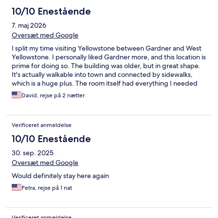
10/10 Enestående
7. maj 2026
Oversæt med Google
I split my time visiting Yellowstone between Gardner and West
Yellowstone. I personally liked Gardner more, and this location is
prime for doing so. The building was older, but in great shape.
It's actually walkable into town and connected by sidewalks,
which is a huge plus. The room itself had everything I needed
and was clean. The staff was incredibly friendly and helpful. I
David, rejse på 2 nætter
would definitely stay here again!
Verificeret anmeldelse
10/10 Enestående
30. sep. 2025
Oversæt med Google
Would definitely stay here again
Petra, rejse på 1 nat
Verificeret anmeldelse