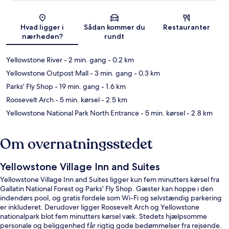
Kort
Hvad ligger i
Sådan kommer du
Restauranter
nærheden?
rundt
Yellowstone River
- 2 min. gang
- 0.2 km
Yellowstone Outpost Mall
- 3 min. gang
- 0.3 km
Parks' Fly Shop
- 19 min. gang
- 1.6 km
Roosevelt Arch
- 5 min. kørsel
- 2.5 km
Yellowstone National Park North Entrance
- 5 min. kørsel
- 2.8 km
Om overnatningsstedet
Yellowstone Village Inn and Suites
Yellowstone Village Inn and Suites ligger kun fem minutters kørsel fra
Gallatin National Forest og Parks' Fly Shop. Gæster kan hoppe i den
indendørs pool, og gratis fordele som Wi-Fi og selvstændig parkering
er inkluderet. Derudover ligger Roosevelt Arch og Yellowstone
nationalpark blot fem minutters kørsel væk. Stedets hjælpsomme
personale og beliggenhed får rigtig gode bedømmelser fra rejsende.