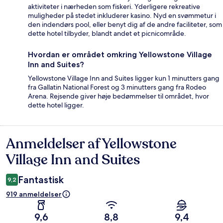
aktiviteter i nærheden som fiskeri. Yderligere rekreative
muligheder på stedet inkluderer kasino. Nyd en svømmetur i
den indendørs pool, eller benyt dig af de andre faciliteter, som
dette hotel tilbyder, blandt andet et picnicområde.
Hvordan er området omkring Yellowstone Village
Inn and Suites?
Yellowstone Village Inn and Suites ligger kun 1 minutters gang
fra Gallatin National Forest og 3 minutters gang fra Rodeo
Arena. Rejsende giver høje bedømmelser til området, hvor
dette hotel ligger.
Anmeldelser af Yellowstone
Anmeldelser
Village Inn and Suites
Fantastisk
9,2
919 anmeldelser
9,6
8,8
9,4