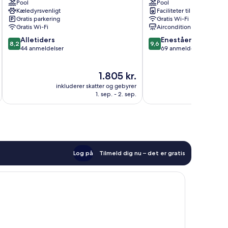
Pool
Pool
Zakynthos
Apartments
Kæledyrsvenligt
Faciliteter til tøjvask
Zakynthos
Gratis parkering
Gratis Wi-Fi
Gratis Wi-Fi
Aircondition
8.2
9.6
Alletiders
Enestående
8,2
9,6
ud
ud
44 anmeldelser
69 anmeldelser
af
af
10,
10,
Prisen
1.805 kr.
Alletiders,
Enestående,
er
44
69
inkluderer skatter og gebyrer
inkluderer 
1.805 kr.
anmeldelser
anmeldelser
1. sep. - 2. sep.
Log på
Tilmeld dig nu – det er gratis