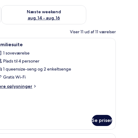
d aug. 7 - aug. 9
Tjek tilgængelighed for næste weekend aug. 14 - aug. 16
Næste weekend
aug. 14 - aug. 16
Viser 11 ud af 11 værelser
ivebord med stol, et fjernsyn ophængt på væggen og en sengetavlelampe.
ndlæs
Et hotelværelse med seng, skrivebord, stol og 
12
miliesuite
le
1 soveværelse
illeder
Plads til 4 personer
f
amiliesuite
1 queensize-seng og 2 enkeltsenge
Gratis Wi-Fi
ere
ere oplysninger
lysninger
m
miliesuite
Se priser
ord, skrivebord, stol og et spejl.
ndlæs
Et moderne hotelværelse med en seng, en gr