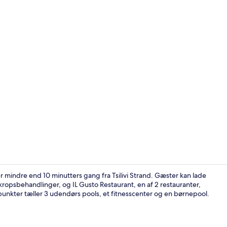
Kort over ov
r mindre end 10 minutters gang fra Tsilivi Strand. Gæster kan lade
ropsbehandlinger, og IL Gusto Restaurant, en af 2 restauranter,
nkter tæller 3 udendørs pools, et fitnesscenter og en børnepool.
Buffet