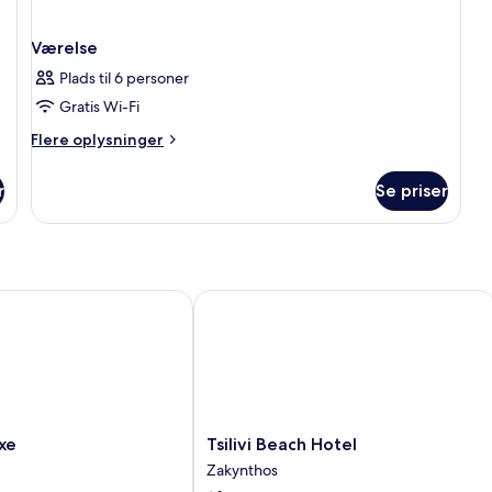
Værelse
Plads til 6 personer
Gratis Wi-Fi
Flere
Flere oplysninger
oplysninger
om
r
Se priser
Værelse
Tsilivi Beach Hotel
Tsilivi
xe
Tsilivi Beach Hotel
Beach
Zakynthos
Hotel