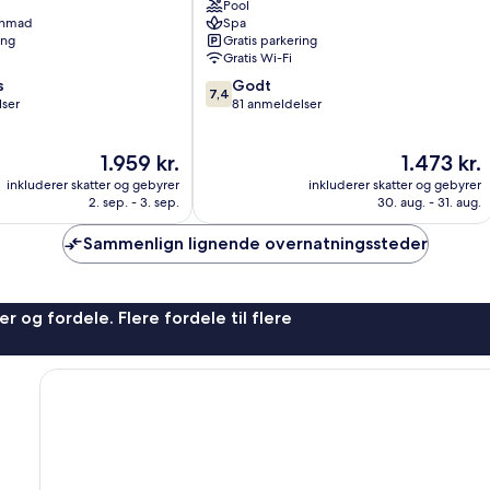
Pool
Zakynthos
enmad
Spa
ing
Gratis parkering
Gratis Wi-Fi
7.4
s
Godt
7,4
ud
lser
81 anmeldelser
af
10,
Prisen
Prisen
1.959 kr.
1.473 kr.
Godt,
er
er
81
inkluderer skatter og gebyrer
inkluderer skatter og gebyrer
1.959 kr.
1.473 kr.
anmeldelser
2. sep. - 3. sep.
30. aug. - 31. aug.
Sammenlign lignende overnatningssteder
r og fordele. Flere fordele til flere