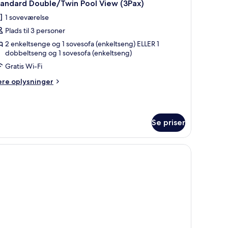
14
tandard Double/Twin Pool View (3Pax)
le
1 soveværelse
illeder
Plads til 3 personer
f
tandard
2 enkeltsenge og 1 sovesofa (enkeltseng) ELLER 1
dobbeltseng og 1 sovesofa (enkeltseng)
ouble/Twin
Gratis Wi-Fi
ool
iew
ere
ere oplysninger
3Pax)
lysninger
m
andard
uble/Twin
Se priser
ol
ew
Pax)
ofa, et lille bord og en vægmonteret aircondition.