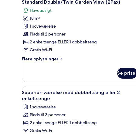
17
View
Standard Double/Twin Garden View (2Pax)
alle
(2Pax)
Haveudsigt
billeder
18 m²
af
Standard
1 soveværelse
Double/Twin
Plads til 2 personer
Garden
2 enkeltsenge ELLER 1 dobbeltseng
View
Gratis Wi-Fi
(2Pax)
Flere
Flere oplysninger
oplysninger
om
Se prise
Standard
Double/Twin
Garden
Indlæs
Et moderne hotelværelse med en
14
View
Superior-værelse med dobbeltseng eller 2
alle
(2Pax)
enkeltsenge
billeder
1 soveværelse
af
Plads til 3 personer
Superior-
2 enkeltsenge ELLER 1 dobbeltseng
værelse
med
Gratis Wi-Fi