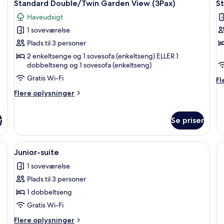
14
Standard Double/Twin Garden View (3Pax)
S
alle
al
Haveudsigt
billeder
b
1 soveværelse
af
a
Standard
S
Plads til 3 personer
Double/Twin
D
2 enkeltsenge og 1 sovesofa (enkeltseng) ELLER 1
dobbeltseng og 1 sovesofa (enkeltseng)
Garden
P
View
V
Gratis Wi-Fi
Fl
Fl
(3Pax)
(
op
Flere
Flere oplysninger
o
oplysninger
St
om
Do
Standard
r
Se priser
Po
Double/Twin
Vi
Garden
(3
 stor seng, et siddeområde med en stol, et skrivebord og et stort spejl.
Indlæs
Et hotelværelse med en stor seng, en s
View
6
Junior-suite
(3Pax)
alle
1 soveværelse
billeder
Plads til 3 personer
af
Junior-
1 dobbeltseng
suite
Gratis Wi-Fi
Flere
Flere oplysninger