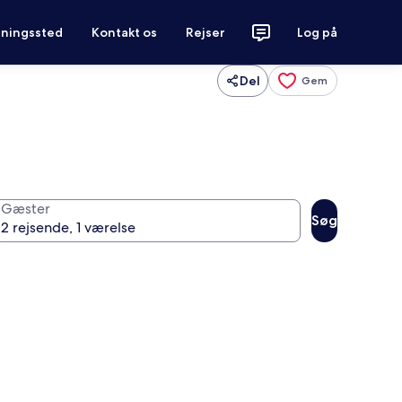
tningssted
Kontakt os
Rejser
Log på
Del
Gem
Gæster
Søg