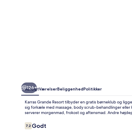
126+
Oversigt
Værelser
Beliggenhed
Politikker
Karras Grande Resort tilbyder en gratis børneklub og ligge
sig forkæle med massage, body scrub-behandlinger eller k
serverer morgenmad, frokost og aftensmad. Andre højdepu
Anmeldelser
Godt
7,2
7,2 ud af 10.