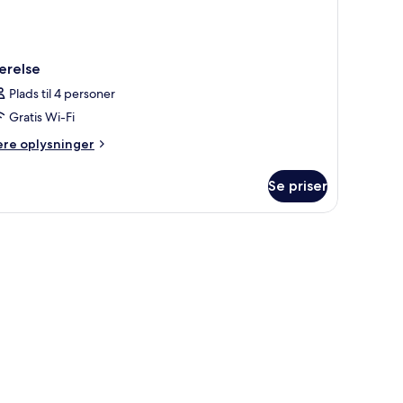
ærelse
Plads til 4 personer
Gratis Wi-Fi
ere
ere oplysninger
lysninger
m
Se priser
relse