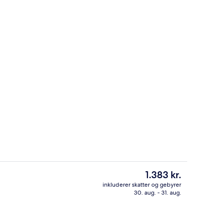
ernatningsstedet
Udendørsområde
Den
1.383 kr.
nuværende
inkluderer skatter og gebyrer
pris
30. aug. - 31. aug.
Billard
er
1.383 kr.