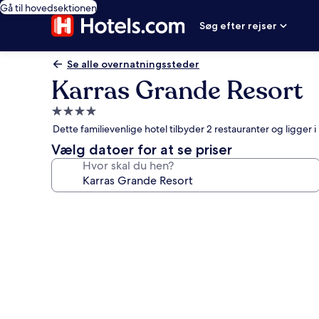
Gå til hovedsektionen
Søg efter rejser
Se alle overnatningssteder
Karras Grande Resort
4.0-
stjernet
Dette familievenlige hotel tilbyder 2 restauranter og ligger i
overnatningssted
Vælg datoer for at se priser
Hvor skal du hen?
Billedgalleri
for
Karras
Grande
Resort