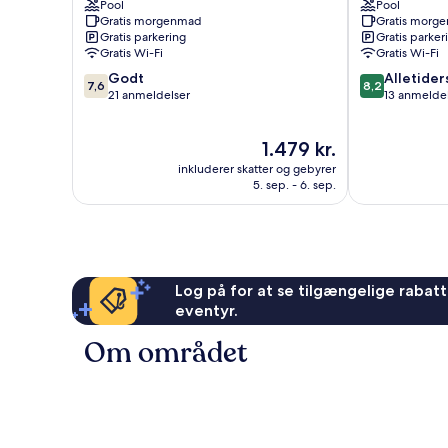
Pool
Pool
Zakynthos
Gratis morgenmad
Gratis morg
Gratis parkering
Gratis parker
Gratis Wi-Fi
Gratis Wi-Fi
7.6
8.2
Godt
Alletider
7,6
8,2
ud
ud
21 anmeldelser
13 anmelde
af
af
10,
10,
Prisen
1.479 kr.
Godt,
Alletiders,
er
21
13
inkluderer skatter og gebyrer
1.479 kr.
anmeldelser
anmeldelser
5. sep. - 6. sep.
Log på for at se tilgængelige rabatte
eventyr.
Om området