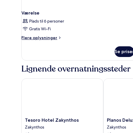
Værelse
Plads til 6 personer
Gratis Wi-Fi
Flere
Flere oplysninger
oplysninger
om
Se prise
Værelse
Lignende overnatningssteder
Tesoro Hotel Zakynthos
Planos Deluxe
Tesoro
Planos
Tesoro Hotel Zakynthos
Planos Delu
Hotel
Deluxe
Zakynthos
Zakynthos
Zakynthos
Zakynthos