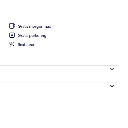
ls, åben fra kl. 10.00 til kl. 18.00, parasoller
Gratis morgenmad
Gratis parkering
Restaurant