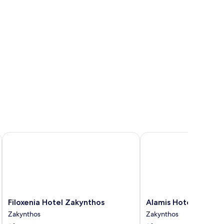
Filoxenia Hotel Zakynthos
Alamis Hotel & Apartm
Filoxenia
Alamis
Filoxenia Hotel Zakynthos
Alamis Hotel & Apar
Hotel
Hotel
Zakynthos
Zakynthos
Zakynthos
&