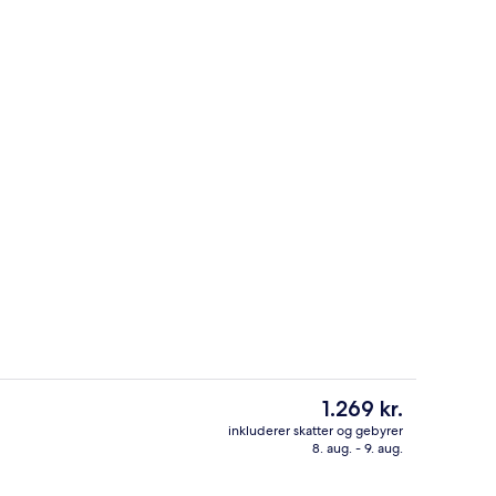
Lobby
- indsendt af Journeyswithkris
Den
1.269 kr.
nuværende
inkluderer skatter og gebyrer
pris
8. aug. - 9. aug.
, åben fra kl. 06.00 til kl. 22.00, parasoller, liggestole
Have
er
1.269 kr.