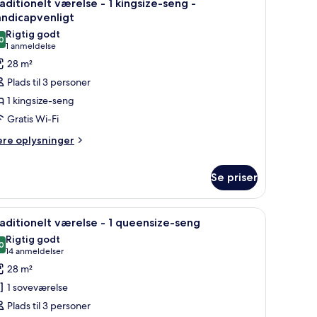
9
aditionelt værelse - 1 kingsize-seng -
le
ngsize-
andicapvenligt
ng
illeder
Rigtig godt
0
f
8,0 ud af 10
(1
1 anmeldelse
raditionelt
anmeldelse)
28 m²
ærelse
Plads til 3 personer
1 kingsize-seng
Gratis Wi-Fi
ingsize-
ere
eng
ere oplysninger
lysninger
m
andicapvenligt
Se priser
aditionelt
relse
krivebord med fjernsyn, en stol og et vindue med gardiner.
ndlæs
Et hotelværelse med en stribet lænestol, et r
14
aditionelt værelse - 1 queensize-seng
ngsize-
le
Rigtig godt
ng
illeder
0
8,0 ud af 10
(14
14 anmeldelser
f
anmeldelser)
ndicapvenligt
28 m²
raditionelt
1 soveværelse
ærelse
Plads til 3 personer