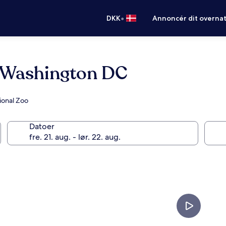
•
DKK
Annoncér dit overna
 Washington DC
ional Zoo
Datoer