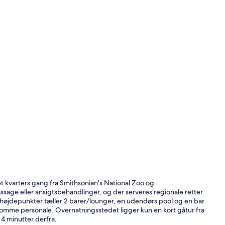
Skabervideo 
kvarters gang fra Smithsonian's National Zoo og
age eller ansigtsbehandlinger, og der serveres regionale retter
højdepunkter tæller 2 barer/lounger, en udendørs pool og en bar
Udendørs pool
omme personale. Overnatningsstedet ligger kun en kort gåtur fra
 4 minutter derfra.