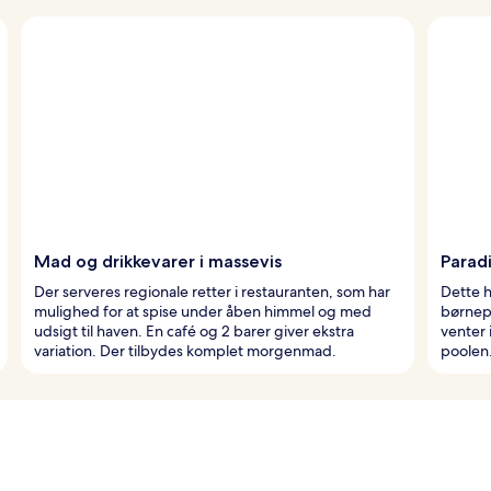
Mad og drikkevarer i massevis
Parad
Der serveres regionale retter i restauranten, som har
Dette h
mulighed for at spise under åben himmel og med
børnepo
udsigt til haven. En café og 2 barer giver ekstra
venter 
variation. Der tilbydes komplet morgenmad.
poolen