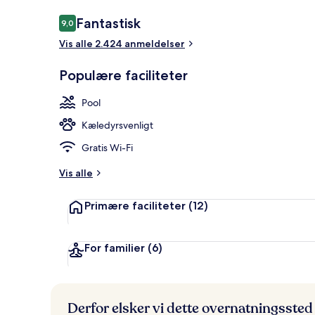
Anmeldelser
Fantastisk
9,0
9,0 ud af 10.
Vis alle 2.424 anmeldelser
Udendørsom
Populære faciliteter
Pool
Kæledyrsvenligt
Gratis Wi-Fi
Vis alle
Primære faciliteter
(12)
For familier
(6)
Derfor elsker vi dette overnatningssted