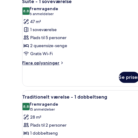
7
soveværelse
Suite - 1 soveværelse
alle
Fremragende
billeder
8,8
8,8 ud af 10
(6
6 anmeldelser
af
anmeldelser)
47 m²
Suite
1 soveværelse
-
Plads til 5 personer
1
2 queensize-senge
soveværelse
Gratis Wi-Fi
Flere
Flere oplysninger
oplysninger
om
Se prise
Suite
-
1
Indlæs
Et hotelværelse med seng, skri
9
soveværelse
Traditionelt værelse - 1 dobbeltseng
alle
Fremragende
billeder
8,8
8,8 ud af 10
(15
15 anmeldelser
af
anmeldelser)
28 m²
Traditionelt
Plads til 2 personer
værelse
1 dobbeltseng
-