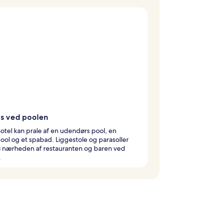
is ved poolen
otel kan prale af en udendørs pool, en
ol og et spabad. Liggestole og parasoller
i nærheden af restauranten og baren ved
.