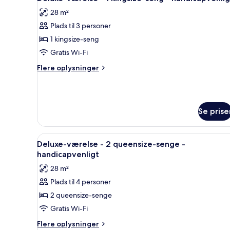
alle
kingsize-
28 m²
seng
billeder
-
Plads til 3 personer
af
handicapvenligt
Deluxe-
1 kingsize-seng
værelse
Gratis Wi-Fi
-
Flere
Flere oplysninger
1
oplysninger
kingsize-
om
Deluxe-
seng
værelse
-
Se prise
-
handicapvenligt
1
kingsize-
Indlæs
Et hotelværelse med to senge, 
seng
7
Deluxe-værelse - 2 queensize-senge -
alle
-
handicapvenligt
handicapvenligt
billeder
28 m²
af
Plads til 4 personer
Deluxe-
2 queensize-senge
værelse
-
Gratis Wi-Fi
2
Flere
Flere oplysninger