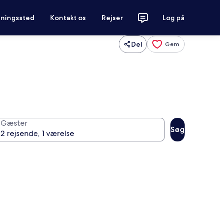
tningssted
Kontakt os
Rejser
Log på
Del
Gem
Gæster
Søg