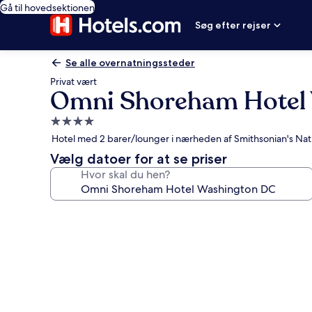
Gå til hovedsektionen
Søg efter rejser
Se alle overnatningssteder
Privat vært
Omni Shoreham Hotel
4.0-
stjernet
Hotel med 2 barer/lounger i nærheden af Smithsonian's Nat
overnatningssted
Vælg datoer for at se priser
Hvor skal du hen?
Billedgalleri
for
Omni
Shoreham
Hotel