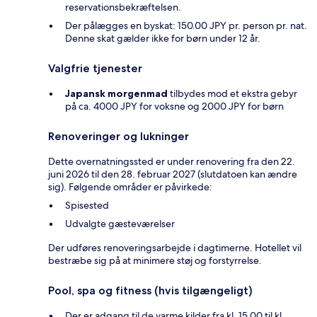
reservationsbekræftelsen.
Der pålægges en byskat: 150.00 JPY pr. person pr. nat.
Denne skat gælder ikke for børn under 12 år.
Valgfrie tjenester
Japansk morgenmad
tilbydes mod et ekstra gebyr
på ca. 4000 JPY for voksne og 2000 JPY for børn
Renoveringer og lukninger
Dette overnatningssted er under renovering fra den 22.
juni 2026 til den 28. februar 2027 (slutdatoen kan ændre
sig). Følgende områder er påvirkede:
Spisested
Udvalgte gæsteværelser
Der udføres renoveringsarbejde i dagtimerne. Hotellet vil
bestræbe sig på at minimere støj og forstyrrelse.
Pool, spa og fitness (hvis tilgængeligt)
Der er adgang til de varme kilder fra kl. 15.00 til kl.