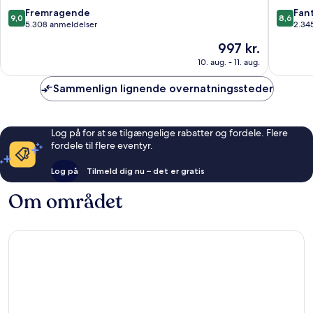
9.0
8.6
Fremragende
Fant
9,0
8,6
ud
ud
5.308 anmeldelser
2.34
af
af
Prisen
997 kr.
10,
10,
er
Fremragende,
Fantasti
10. aug. - 11. aug.
997 kr.
5.308
2.345
anmeldelser
anmelde
Sammenlign lignende overnatningssteder
Log på for at se tilgængelige rabatter og fordele. Flere
fordele til flere eventyr.
Log på
Tilmeld dig nu – det er gratis
Om området