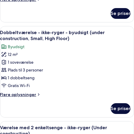
(under
oplysninger
construction,
om
Se priser
Dobbeltværelse
Small)
-
ikke-
Indlæs
Dobbeltværelse - ikke-ryger - byudsig
1
ryger
Dobbeltværelse - ikke-ryger - byudsigt (under
alle
(under
construction, Small, High Floor)
construction,
billeder
Byudsigt
Small)
af
12 m²
Dobbeltværelse
1 soveværelse
-
ikke-
Plads til 3 personer
ryger
1 dobbeltseng
-
Gratis Wi-Fi
byudsigt
Flere
Flere oplysninger
(under
oplysninger
construction,
om
Se priser
Dobbeltværelse
Small,
-
High
ikke-
Indlæs
Værelse med 2 enkeltsenge - ikke-ryge
Floor)
1
ryger
Værelse med 2 enkeltsenge - ikke-ryger (Under
alle
-
construction)