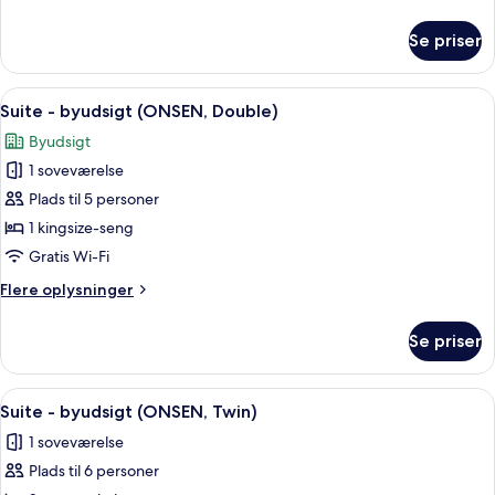
(Under
oplysninger
construction,
om
Se priser
Dobbeltværelse
High
-
Floor)
ikke-
Indlæs
Suite - byudsigt (ONSEN, Double) | Sk
1
ryger
Suite - byudsigt (ONSEN, Double)
alle
-
Byudsigt
byudsigt
billeder
(Under
1 soveværelse
af
construction,
Suite
Plads til 5 personer
High
-
Floor)
1 kingsize-seng
byudsigt
Gratis Wi-Fi
(ONSEN,
Flere
Flere oplysninger
Double)
oplysninger
om
Se priser
Suite
-
byudsigt
Indlæs
Suite - byudsigt (ONSEN, Twin) | Skri
1
(ONSEN,
Suite - byudsigt (ONSEN, Twin)
alle
Double)
1 soveværelse
billeder
Plads til 6 personer
af