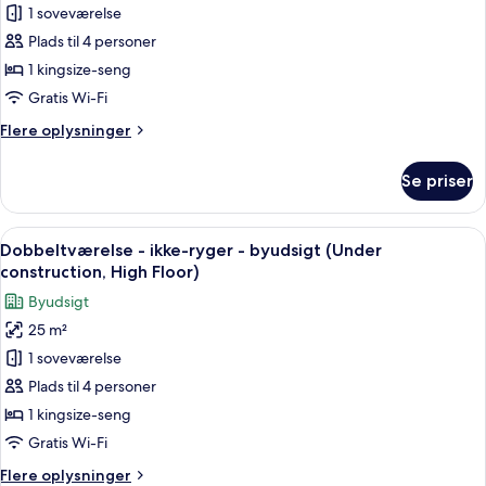
ikke-
1 soveværelse
af
Single
ryger
Dobbeltværelse
Plads til 4 personer
beds)
-
-
byudsigt
1 kingsize-seng
(Under
ikke-
Gratis Wi-Fi
construction,
ryger
2
Flere
Flere oplysninger
(Under
Single
oplysninger
construction)
beds)
om
Se priser
Dobbeltværelse
-
ikke-
Indlæs
Dobbeltværelse - ikke-ryger - byudsig
1
ryger
Dobbeltværelse - ikke-ryger - byudsigt (Under
alle
(Under
construction, High Floor)
construction)
billeder
Byudsigt
af
25 m²
Dobbeltværelse
1 soveværelse
-
ikke-
Plads til 4 personer
ryger
1 kingsize-seng
-
Gratis Wi-Fi
byudsigt
Flere
Flere oplysninger