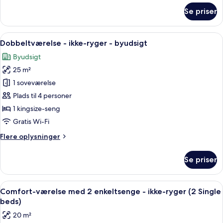
byudsigt
om
Se priser
Dobbeltværelse
(Small)
-
ikke-
Indlæs
Et moderne hotelværelse med seng, et 
7
ryger
Dobbeltværelse - ikke-ryger - byudsigt
alle
-
Byudsigt
byudsigt
billeder
(Small)
25 m²
af
Dobbeltværelse
1 soveværelse
-
Plads til 4 personer
ikke-
1 kingsize-seng
ryger
Gratis Wi-Fi
-
Flere
Flere oplysninger
byudsigt
oplysninger
om
Se priser
Dobbeltværelse
-
ikke-
Indlæs
Skrivebord, mørklægningsgardiner, str
5
ryger
Comfort-værelse med 2 enkeltsenge - ikke-ryger (2 Single
alle
-
beds)
byudsigt
billeder
20 m²
af