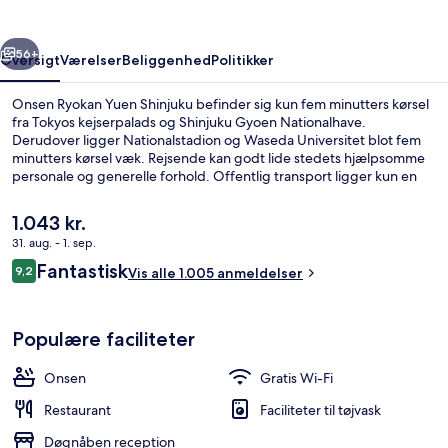
rige
Næste
56+
Oversigt
Værelser
Beliggenhed
Politikker
Onsen Ryokan Yuen Shinjuku befinder sig kun fem minutters kørsel
fra Tokyos kejserpalads og Shinjuku Gyoen Nationalhave.
Derudover ligger Nationalstadion og Waseda Universitet blot fem
minutters kørsel væk. Rejsende kan godt lide stedets hjælpsomme
personale og generelle forhold. Offentlig transport ligger kun en
kort gåtur væk: Shinjuku-sanchome Subwaystation ligger 6 minutter
væk og Shinjuku-gyoemmae Subwaystation ligger 7 minutter
Den
1.043 kr.
derfra.
nuværende
31. aug. - 1. sep.
pris
Anmeldelser
Fantastisk
Offentligt bad
9,2
er
Vis alle 1.005 anmeldelser
9,2 ud af 10.
1.043 kr.
Populære faciliteter
Onsen
Gratis Wi-Fi
Restaurant
Faciliteter til tøjvask
Døgnåben reception