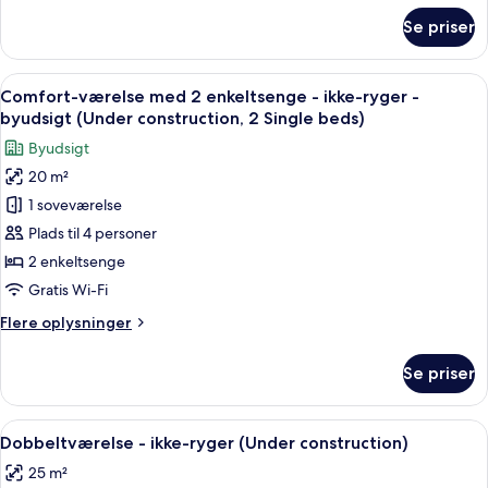
om
-
Se priser
Comfort-
ikke-
værelse
ryger
med
Indlæs
Comfort-værelse med 2 enkeltsenge - i
1
(Under
2
Comfort-værelse med 2 enkeltsenge - ikke-ryger -
alle
enkeltsenge
construction,
byudsigt (Under construction, 2 Single beds)
-
billeder
2
Byudsigt
ikke-
af
Single
ryger
20 m²
Comfort-
(Under
beds)
1 soveværelse
værelse
construction,
2
med
Plads til 4 personer
Single
2
2 enkeltsenge
beds)
enkeltsenge
Gratis Wi-Fi
-
Flere
Flere oplysninger
ikke-
oplysninger
ryger
om
Se priser
Comfort-
-
værelse
byudsigt
med
Indlæs
Skrivebord, mørklægningsgardiner, str
(Under
1
2
Dobbeltværelse - ikke-ryger (Under construction)
alle
construction,
enkeltsenge
25 m²
-
billeder
2