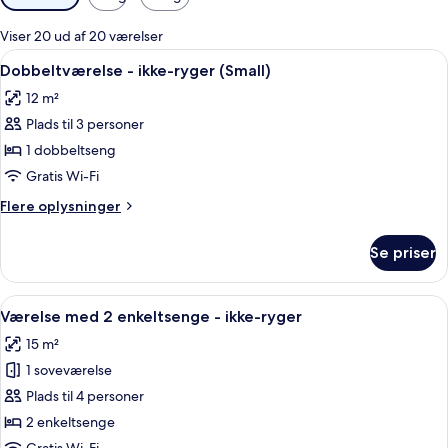
filtre
for
Viser 20 ud af 20 værelser
værelser
Indlæs
Et kompakt hotelværelse med et modern
5
Dobbeltværelse - ikke-ryger (Small)
alle
12 m²
billeder
Plads til 3 personer
af
Dobbeltværelse
1 dobbeltseng
-
Gratis Wi-Fi
ikke-
Flere
Flere oplysninger
ryger
oplysninger
(Small)
om
Se priser
Dobbeltværelse
-
ikke-
Indlæs
Værelse med 2 enkeltsenge - ikke-ryge
6
ryger
Værelse med 2 enkeltsenge - ikke-ryger
alle
(Small)
15 m²
billeder
1 soveværelse
af
Værelse
Plads til 4 personer
med
2 enkeltsenge
2