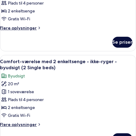
Plads til 4 personer
Comfort-
2 enkeltsenge
værelse
med
Gratis Wi-Fi
2
Flere
Flere oplysninger
enkeltsenge
oplysninger
om
-
Se priser
Comfort-
ikke-
værelse
ryger
med
Indlæs
Comfort-værelse med 2 enkeltsenge - i
6
(2
2
Comfort-værelse med 2 enkeltsenge - ikke-ryger -
alle
enkeltsenge
Single
byudsigt (2 Single beds)
-
billeder
beds)
Byudsigt
ikke-
af
ryger
20 m²
Comfort-
(2
1 soveværelse
værelse
Single
beds)
med
Plads til 4 personer
2
2 enkeltsenge
enkeltsenge
Gratis Wi-Fi
-
Flere
Flere oplysninger
ikke-
oplysninger
ryger
om