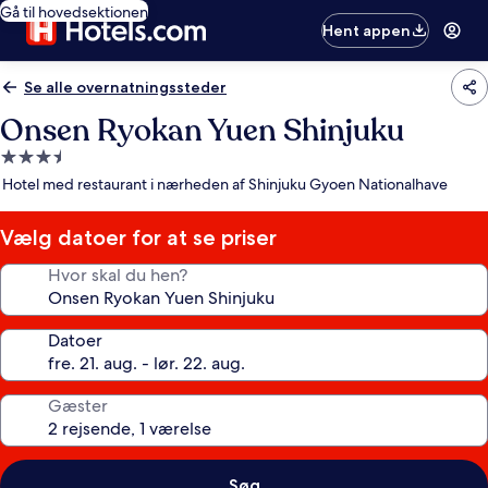
Gå til hovedsektionen
Hent appen
Se alle overnatningssteder
Onsen Ryokan Yuen Shinjuku
3.5-
stjernet
Hotel med restaurant i nærheden af Shinjuku Gyoen Nationalhave
overnatningssted
Vælg datoer for at se priser
Hvor skal du hen?
Datoer
Gæster
Søg