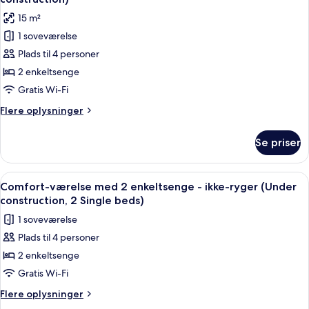
byudsigt
billeder
15 m²
(under
af
construction,
1 soveværelse
Værelse
Small,
Plads til 4 personer
med
High
Floor)
2
2 enkeltsenge
enkeltsenge
Gratis Wi-Fi
-
Flere
Flere oplysninger
ikke-
oplysninger
ryger
om
Se priser
Værelse
(Under
med
construction)
2
Indlæs
Skrivebord, mørklægningsgardiner, str
1
enkeltsenge
Comfort-værelse med 2 enkeltsenge - ikke-ryger (Under
alle
-
construction, 2 Single beds)
ikke-
billeder
1 soveværelse
ryger
af
(Under
Plads til 4 personer
Comfort-
construction)
2 enkeltsenge
værelse
med
Gratis Wi-Fi
2
Flere
Flere oplysninger
enkeltsenge
oplysninger