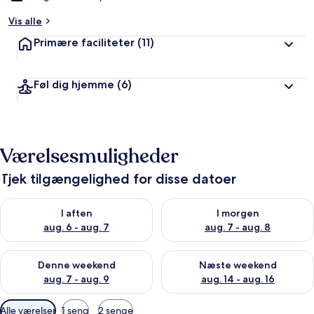
Vis alle
Primære faciliteter
(11)
Føl dig hjemme
(6)
Værelsesmuligheder
Tjek tilgængelighed for disse datoer
Tjek tilgængelighed for i aften aug. 6 - aug. 7
Tjek tilgængelighed for i morg
I aften
I morgen
aug. 6 - aug. 7
aug. 7 - aug. 8
Tjek tilgængelighed for denne weekend aug. 7 - aug. 9
Tjek tilgængelighed for næste
Denne weekend
Næste weekend
aug. 7 - aug. 9
aug. 14 - aug. 16
Tilgængelige
Alle værelser
1 seng
2 senge