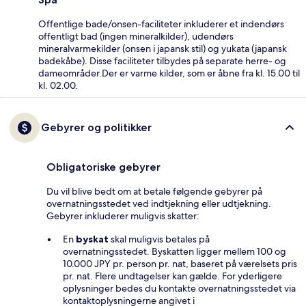
Offentlige bade/onsen-faciliteter inkluderer et indendørs
offentligt bad (ingen mineralkilder), udendørs
mineralvarmekilder (onsen i japansk stil) og yukata (japansk
badekåbe). Disse faciliteter tilbydes på separate herre- og
dameområder.Der er varme kilder, som er åbne fra kl. 15.00 til
kl. 02.00.
Gebyrer og politikker
Obligatoriske gebyrer
Du vil blive bedt om at betale følgende gebyrer på
overnatningsstedet ved indtjekning eller udtjekning.
Gebyrer inkluderer muligvis skatter:
En
byskat
skal muligvis betales på
overnatningsstedet. Byskatten ligger mellem 100 og
10.000 JPY pr. person pr. nat, baseret på værelsets pris
pr. nat. Flere undtagelser kan gælde. For yderligere
oplysninger bedes du kontakte overnatningsstedet via
kontaktoplysningerne angivet i