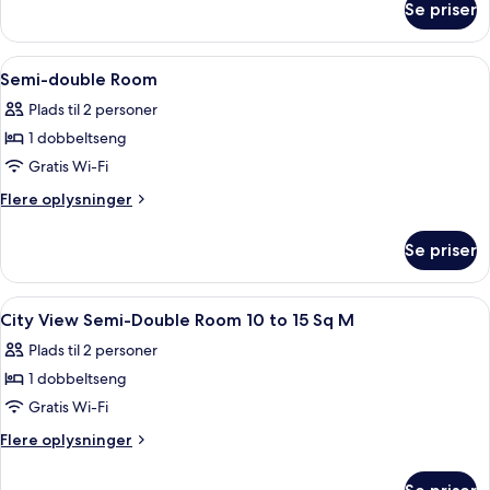
Se priser
Comfort-
-
værelse
byudsigt
med
Indlæs
Et moderne værelse med et stort spejl
(2
1
2
Semi-double Room
alle
Single
enkeltsenge
Plads til 2 personer
-
billeder
beds)
ikke-
1 dobbeltseng
af
ryger
Semi-
Gratis Wi-Fi
-
double
byudsigt
Flere
Flere oplysninger
(2
Room
oplysninger
Single
om
Se priser
beds)
Semi-
double
Room
Indlæs
Et hotelværelse med en seng, et skrive
1
City View Semi-Double Room 10 to 15 Sq M
alle
Plads til 2 personer
billeder
1 dobbeltseng
af
City
Gratis Wi-Fi
View
Flere
Flere oplysninger
Semi-
oplysninger
om
Double