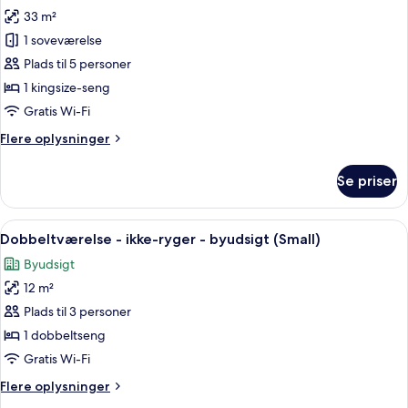
33 m²
af
Premium-
1 soveværelse
dobbeltværelse
Plads til 5 personer
-
1 kingsize-seng
ikke-
Gratis Wi-Fi
ryger
Flere
Flere oplysninger
-
oplysninger
byudsigt
om
Se priser
Premium-
dobbeltværelse
-
Indlæs
Et moderne hotelværelse med en seng, e
6
ikke-
Dobbeltværelse - ikke-ryger - byudsigt (Small)
alle
ryger
Byudsigt
-
billeder
byudsigt
12 m²
af
Dobbeltværelse
Plads til 3 personer
-
1 dobbeltseng
ikke-
Gratis Wi-Fi
ryger
Flere
Flere oplysninger
-
oplysninger