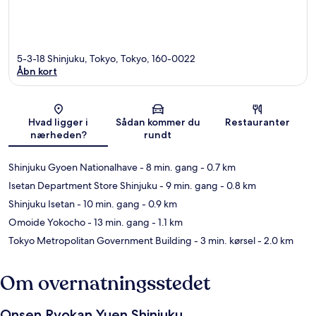
5-3-18 Shinjuku, Tokyo, Tokyo, 160-0022
Åbn kort
Kort
Hvad ligger i
Sådan kommer du
Restauranter
nærheden?
rundt
Shinjuku Gyoen Nationalhave
- 8 min. gang
- 0.7 km
Isetan Department Store Shinjuku
- 9 min. gang
- 0.8 km
Shinjuku Isetan
- 10 min. gang
- 0.9 km
Omoide Yokocho
- 13 min. gang
- 1.1 km
Tokyo Metropolitan Government Building
- 3 min. kørsel
- 2.0 km
Om overnatningsstedet
Onsen Ryokan Yuen Shinjuku