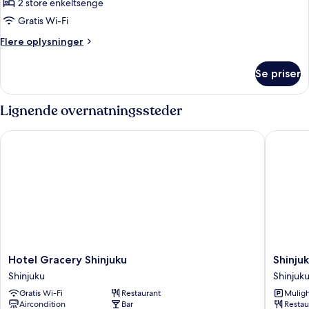
Suite
2 store enkeltsenge
-
Gratis Wi-Fi
byudsigt
Flere
Flere oplysninger
(ONSEN,
oplysninger
Twin)
om
Se priser
Suite
-
byudsigt
Lignende overnatningssteder
(ONSEN,
Twin)
Hotel Gracery Shinjuku
Shinjuku
Hotel
Shinjuku
Hotel Gracery Shinjuku
Shinju
Gracery
Granbel
Shinjuku
Shinjuk
Shinjuku
Hotel
Gratis Wi-Fi
Restaurant
Muligh
Shinjuku
Shinjuku
Aircondition
Bar
Restau