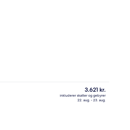
Presidential-suite - udsigt til havn (Pri
Den
3.621 kr.
nuværende
inkluderer skatter og gebyrer
pris
22. aug. - 23. aug.
Indendørs pool
er
3.621 kr.