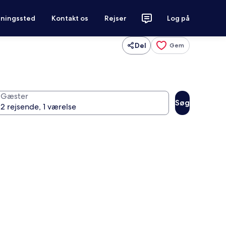
tningssted
Kontakt os
Rejser
Log på
Del
Gem
Gæster
Søg