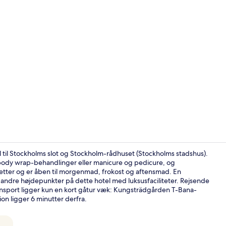
Skabervideo
 til Stockholms slot og Stockholm-rådhuset (Stockholms stadshus).
body wrap-behandlinger eller manicure og pedicure, og
 retter og er åben til morgenmad, frokost og aftensmad. En
Lobby
andre højdepunkter på dette hotel med luksusfaciliteter. Rejsende
nsport ligger kun en kort gåtur væk: Kungsträdgården T-Bana-
on ligger 6 minutter derfra.