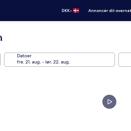
•
DKK
Annoncér dit overna
m
Datoer