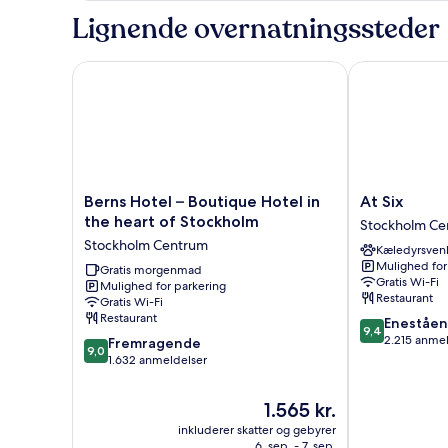
(Facing
Lignende overnatningssteder
Side
Street
or
Berns Hotel – Boutique Hotel in the heart of Stock
At Six
Courtyard)
Berns
At
Berns Hotel – Boutique Hotel in
At Six
Hotel
Six
the heart of Stockholm
Stockholm Ce
–
Stockholm
Stockholm Centrum
Kæledyrsvenl
Boutique
Centrum
Mulighed for
Hotel
Gratis morgenmad
Gratis Wi-Fi
Mulighed for parkering
in
Restaurant
Gratis Wi-Fi
the
Restaurant
9.4
Eneståe
heart
9,4
ud
2.215 anme
9.0
of
Fremragende
9,0
af
ud
Stockholm
1.632 anmeldelser
10,
af
Stockholm
Enestående,
10,
Centrum
Prisen
1.565 kr.
2.215
Fremragende,
er
anmeldelser
inkluderer skatter og gebyrer
1.632
1.565 kr.
6. sep. - 7. sep.