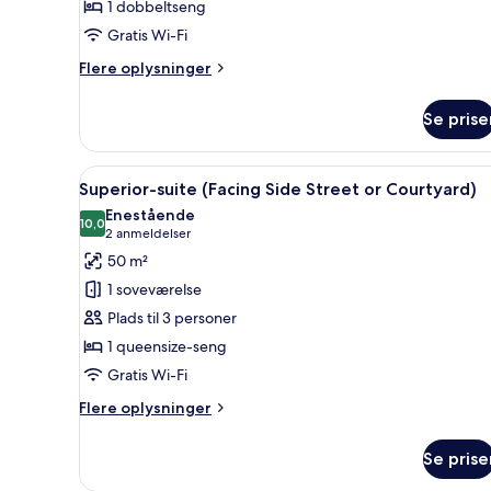
1 dobbeltseng
Gratis Wi-Fi
Flere
Flere oplysninger
oplysninger
om
Se prise
Junior-
suite
(Water
Indlæs
Et veloplyst rum med en lysekr
4
View)
Superior-suite (Facing Side Street or Courtyard)
alle
Enestående
billeder
10,0
10,0 ud af 10
(2
2 anmeldelser
af
anmeldelser)
50 m²
Superior-
1 soveværelse
suite
Plads til 3 personer
(Facing
1 queensize-seng
Side
Gratis Wi-Fi
Street
or
Flere
Flere oplysninger
Courtyard)
oplysninger
om
Se prise
Superior-
suite