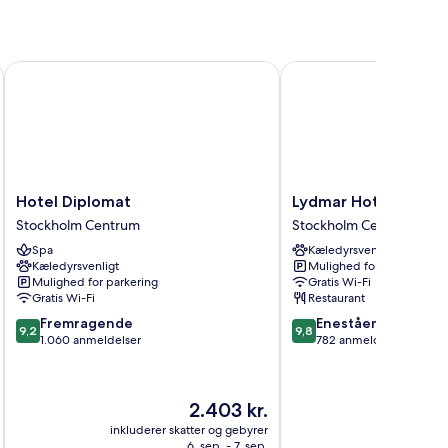
y Hotels of The World
Hotel Diplomat
Lydmar Hotel
Hotel
Lydmar
Hotel Diplomat
Lydmar Hotel
Diplomat
Hotel
Stockholm Centrum
Stockholm Centrum
Stockholm
Stockholm
Spa
Kæledyrsvenligt
Centrum
Centrum
Kæledyrsvenligt
Mulighed for parkering
Mulighed for parkering
Gratis Wi-Fi
Gratis Wi-Fi
Restaurant
9.2
9.8
Fremragende
Enestående
9,2
9,8
ud
ud
1.060 anmeldelser
782 anmeldelser
af
af
10,
10,
Fremragende,
Enestående,
Prisen
2.403 kr.
1.060
782
er
anmeldelser
anmeldelser
inkluderer skatter og gebyrer
inkluderer 
2.403 kr.
6. sep. - 7. sep.