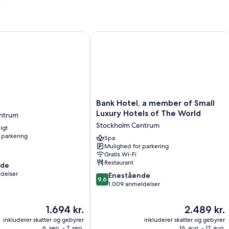
holm
Bank Hotel, a member of Small Luxur
Bank
Bank Hotel, a member of Small
Hotel,
Luxury Hotels of The World
ntrum
a
Stockholm Centrum
igt
member
 parkering
of
Spa
Mulighed for parkering
Small
Gratis Wi-Fi
Luxury
Restaurant
nde
Hotels
ldelser
9.6
of
Enestående
9,6
ud
The
1.009 anmeldelser
af
World
10,
Stockholm
Prisen
Prisen
1.694 kr.
2.489 kr.
Enestående,
Centrum
er
er
inkluderer skatter og gebyrer
inkluderer skatter og gebyrer
1.009
1.694 kr.
2.489 kr.
6. sep. - 7. sep.
16. aug. - 17. aug.