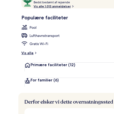
B
ud
Bedst bedømt af rejsende
Siddeområde
e
Vis alle 1.013 anmeldelser
af
d
10,
s
Populære faciliteter
Gæstefavoritter
t
Pool
b
e
Lufthavnstransport
d
ø
Gratis Wi-Fi
m
t
Vis alle
a
Primære faciliteter
(12)
f
r
e
For familier
(6)
j
s
e
n
Derfor elsker vi dette overnatningssted
d
e