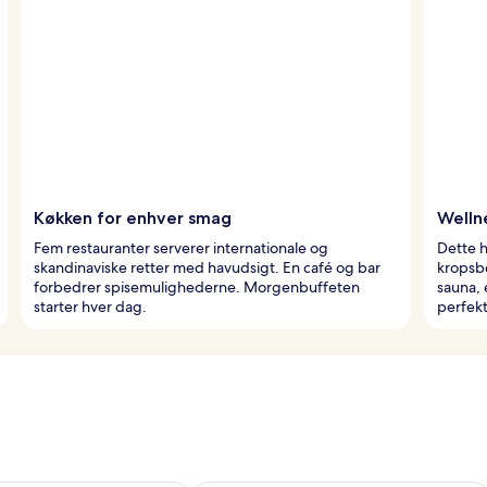
Køkken for enhver smag
Welln
Fem restauranter serverer internationale og
Dette h
skandinaviske retter med havudsigt. En café og bar
kropsb
forbedrer spisemulighederne. Morgenbuffeten
sauna, 
starter hver dag.
perfek