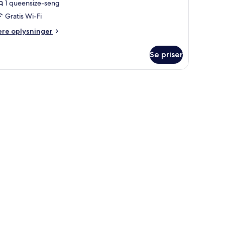
1 queensize-seng
Gratis Wi-Fi
ere
ere oplysninger
lysninger
m
Se priser
ecutive-
ite
ater
ew)