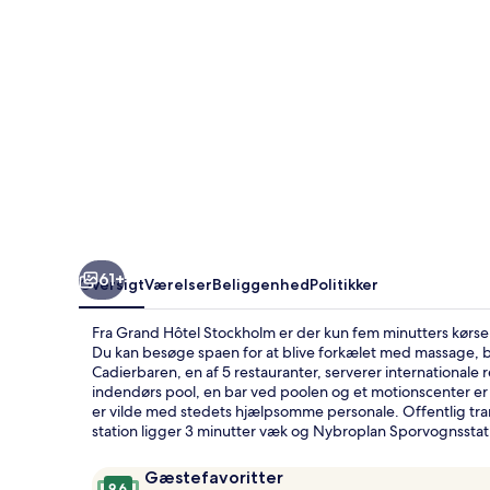
61+
Oversigt
Værelser
Beliggenhed
Politikker
Fra Grand Hôtel Stockholm er der kun fem minutters kørsel
Du kan besøge spaen for at blive forkælet med massage, 
Cadierbaren, en af 5 restauranter, serverer internationale
indendørs pool, en bar ved poolen og et motionscenter er 
er vilde med stedets hjælpsomme personale. Offentlig tra
station ligger 3 minutter væk og Nybroplan Sporvognsstati
Anmeldelser
9,6
Gæstefavoritter