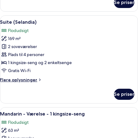
Se priser
Suite
(Siam)
Indlæs
En rummelig stue med et stort vindue,
11
Suite (Selandia)
alle
Flodudsigt
billeder
169 m²
af
Suite
2 soveværelser
(Selandia)
Plads til 4 personer
1 kingsize-seng og 2 enkeltsenge
Gratis Wi-Fi
Flere
Flere oplysninger
oplysninger
om
Se priser
Suite
(Selandia)
Indlæs
Et rummeligt hotelværelse med en sto
5
Mandarin - Værelse - 1 kingsize-seng
alle
Flodudsigt
billeder
63 m²
af