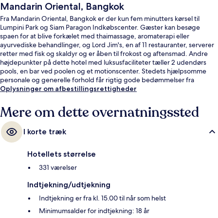
Mandarin Oriental, Bangkok
Fra Mandarin Oriental, Bangkok er der kun fem minutters kørsel til
Lumpini Park og Siam Paragon Indkøbscenter. Gæster kan besøge
spaen for at blive forkælet med thaimassage, aromaterapi eller
ayurvediske behandlinger, og Lord Jim's, en af 11 restauranter, serverer
retter med fisk og skaldyr og er åben til frokost og aftensmad. Andre
højdepunkter på dette hotel med luksusfaciliteter tæller 2 udendørs
pools, en bar ved poolen og et motionscenter. Stedets hjælpsomme
personale og generelle forhold får rigtig gode bedømmelser fra
rejsende. Overnatningsstedet ligger kun en kort gåtur fra offentlig
Oplysninger om afbestillingsrettigheder
transport: Saphan Taksin BTS-station ligger 10 minutter derfra.
Mere om dette overnatningssted
I korte træk
Hotellets størrelse
331 værelser
Indtjekning/udtjekning
Indtjekning er fra kl. 15.00 til når som helst
Minimumsalder for indtjekning: 18 år