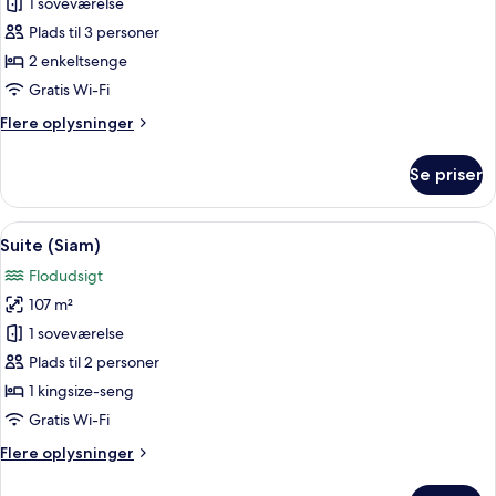
Premier-
1 soveværelse
værelse
Plads til 3 personer
-
2 enkeltsenge
2
Gratis Wi-Fi
enkeltsenge
Flere
Flere oplysninger
oplysninger
om
Se priser
Premier-
værelse
-
Indlæs
En rummelig opholdsstue med stort fje
6
2
Suite (Siam)
alle
enkeltsenge
Flodudsigt
billeder
107 m²
af
Suite
1 soveværelse
(Siam)
Plads til 2 personer
1 kingsize-seng
Gratis Wi-Fi
Flere
Flere oplysninger
oplysninger
om