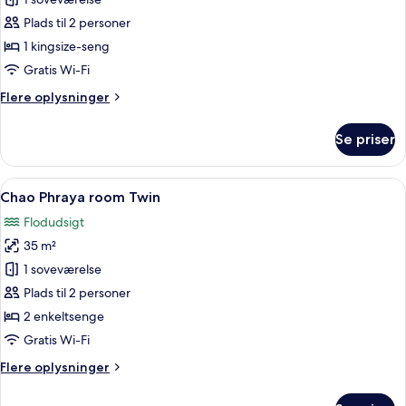
Chao
Phraya
Plads til 2 personer
room
1 kingsize-seng
King
Gratis Wi-Fi
Flere
Flere oplysninger
oplysninger
om
Se priser
Chao
Phraya
room
Indlæs
Et hotelværelse med to senge, udsigt 
5
King
Chao Phraya room Twin
alle
Flodudsigt
billeder
35 m²
af
Chao
1 soveværelse
Phraya
Plads til 2 personer
room
2 enkeltsenge
Twin
Gratis Wi-Fi
Flere
Flere oplysninger
oplysninger
om