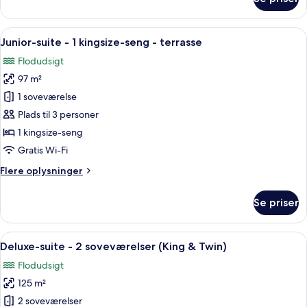
balkon
Deluxe-
værelse
-
Indlæs
En rummelig opholdsstue med udsigt o
5
1
Junior-suite - 1 kingsize-seng - terrasse
alle
kingsize-
Flodudsigt
seng
billeder
-
97 m²
af
balkon
Junior-
1 soveværelse
suite
Plads til 3 personer
-
1 kingsize-seng
1
Gratis Wi-Fi
kingsize-
Flere
Flere oplysninger
seng
oplysninger
-
om
Se priser
terrasse
Junior-
suite
-
Indlæs
Et hotelværelse med en stor seng, et sk
6
1
Deluxe-suite - 2 soveværelser (King & Twin)
alle
kingsize-
Flodudsigt
seng
billeder
-
125 m²
af
terrasse
Deluxe-
2 soveværelser