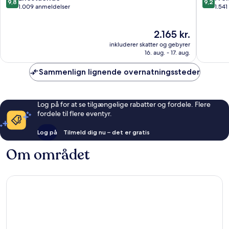
9,8
9,2
ud
ud
1.009 anmeldelser
1.54
af
af
10,
10,
Prisen
2.165 kr.
Enestående,
Fremrag
er
1.009
1.541
inkluderer skatter og gebyrer
2.165 kr.
anmeldelser
anmelde
16. aug. - 17. aug.
Sammenlign lignende overnatningssteder
Log på for at se tilgængelige rabatter og fordele. Flere
fordele til flere eventyr.
Log på
Tilmeld dig nu – det er gratis
Om området