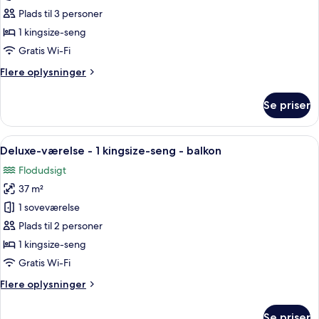
suite
Plads til 3 personer
1 kingsize-seng
Gratis Wi-Fi
Flere
Flere oplysninger
oplysninger
om
Se priser
Royal-
suite
Indlæs
Et hotelværelse med en stor seng, et
6
Deluxe-værelse - 1 kingsize-seng - balkon
alle
Flodudsigt
billeder
37 m²
af
Deluxe-
1 soveværelse
værelse
Plads til 2 personer
-
1 kingsize-seng
1
Gratis Wi-Fi
kingsize-
Flere
Flere oplysninger
seng
oplysninger
-
om
Se priser