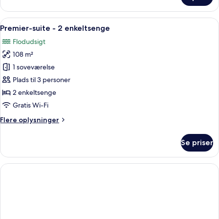
suite
-
Indlæs
Et rummeligt hotelværelse med et stor
9
2
Premier-suite - 2 enkeltsenge
alle
enkeltsenge
Flodudsigt
billeder
108 m²
af
Premier-
1 soveværelse
suite
Plads til 3 personer
-
2 enkeltsenge
2
Gratis Wi-Fi
enkeltsenge
Flere
Flere oplysninger
oplysninger
om
Se priser
Premier-
suite
-
2
enkeltsenge