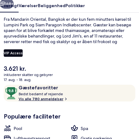
168+
Oversigt
Værelser
Beliggenhed
Politikker
Fra Mandarin Oriental, Bangkok er der kun fem minutters kørsel til
Lumpini Park og Siam Paragon Indkøbscenter. Gæster kan besøge
spaen for at blive forkælet med thaimassage, aromaterapi eller
ayurvediske behandlinger, og Lord Jim's, en af 11 restauranter,
serverer retter med fisk og skaldyr og er åben til frokost og
aftensmad. Andre højdepunkter på dette hotel med
luksusfaciliteter tæller 2 udendørs pools, en bar ved poolen og et
VIP Access
motionscenter. Stedets hjælpsomme personale og generelle
forhold får rigtig gode bedømmelser fra rejsende.
Den
3.621 kr.
Overnatningsstedet ligger kun en kort gåtur fra offentlig transport:
Royal-suite | Premium-sengetøj, dund
nuværende
Saphan Taksin BTS-station ligger 10 minutter derfra.
inkluderer skatter og gebyrer
pris
17. aug. - 18. aug.
er
Anmeldelser
9,8
Gæstefavoritter
3.621 kr.
B
ud
Bedst bedømt af rejsende
e
Vis alle 780 anmeldelser
af
d
10,
s
Gæstefavoritter
Populære faciliteter
t
b
Pool
Spa
e
d
Lufthavnstransport
Gratis parkering