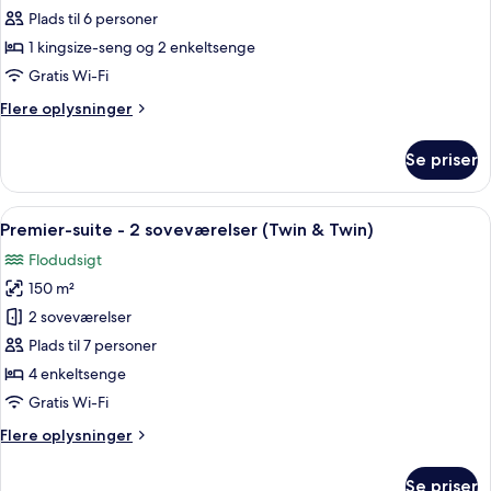
suite
Plads til 6 personer
-
1 kingsize-seng og 2 enkeltsenge
2
Gratis Wi-Fi
soveværelser
Flere
Flere oplysninger
(King
oplysninger
&
om
Se priser
Twin)
Deluxe-
suite
-
Indlæs
Et rummeligt hotelværelse med et stor
9
2
Premier-suite - 2 soveværelser (Twin & Twin)
alle
soveværelser
Flodudsigt
(King
billeder
&
150 m²
af
Twin)
Premier-
2 soveværelser
suite
Plads til 7 personer
-
4 enkeltsenge
2
Gratis Wi-Fi
soveværelser
Flere
Flere oplysninger
(Twin
oplysninger
&
om
Se priser