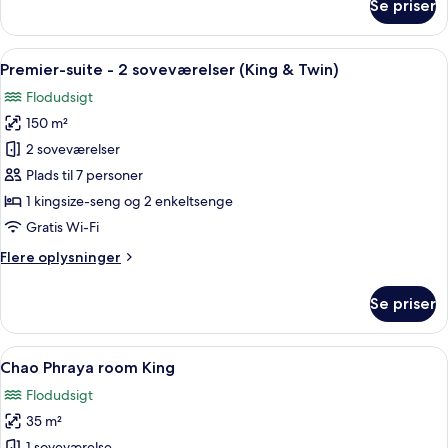
Se priser
Premier-
suite
-
Indlæs
Et rummeligt hotelværelse med et stor
8
1
Premier-suite - 2 soveværelser (King & Twin)
alle
soveværelse
Flodudsigt
billeder
150 m²
af
Premier-
2 soveværelser
suite
Plads til 7 personer
-
1 kingsize-seng og 2 enkeltsenge
2
Gratis Wi-Fi
soveværelser
Flere
Flere oplysninger
(King
oplysninger
&
om
Se priser
Twin)
Premier-
suite
-
Indlæs
Et hotelværelse med en gul sofa, et so
5
2
Chao Phraya room King
alle
soveværelser
Flodudsigt
(King
billeder
&
35 m²
af
Twin)
1 soveværelse