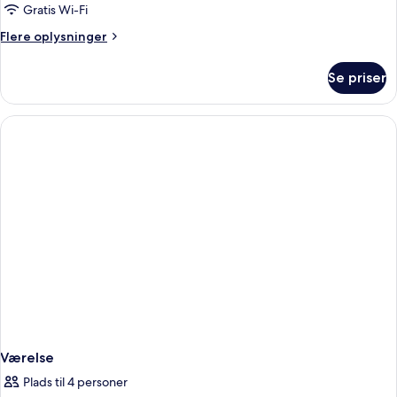
Balcony
Gratis Wi-Fi
Room
Flere
Flere oplysninger
King
oplysninger
om
Se priser
Deluxe
Balcony
Room
King
Værelse
Plads til 4 personer