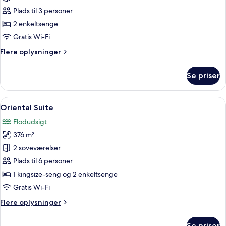
til
værelse
flod
Plads til 3 personer
-
2 enkeltsenge
2
Gratis Wi-Fi
enkeltsenge
Flere
Flere oplysninger
-
oplysninger
udsigt
om
Se priser
til
Panorama-
værelse
flod
-
Indlæs
En rummelig stue med en stor lysekro
10
2
Oriental Suite
alle
enkeltsenge
Flodudsigt
-
billeder
udsigt
376 m²
af
til
Oriental
2 soveværelser
flod
Suite
Plads til 6 personer
1 kingsize-seng og 2 enkeltsenge
Gratis Wi-Fi
Flere
Flere oplysninger
oplysninger
om
Se priser