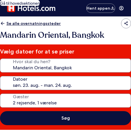
Gå til hovedsektionen
Hent appen
Se alle overnatningssteder
Mandarin Oriental, Bangkok
Vælg datoer for at se priser
Hvor skal du hen?
Datoer
Gæster
Søg