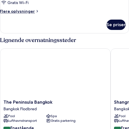
Gratis Wi-Fi
Flere
Flere oplysninger
oplysninger
om
Se priser
Værelse
Lignende overnatningssteder
The Peninsula Bangkok
Shangri-
The
Shangri
The Peninsula Bangkok
Shangr
Peninsula
La
Bangkok Flodbred
Bangkok
Bangkok
Bangko
Pool
Spa
Pool
Bangkok
Bangko
Lufthavnstransport
Gratis parkering
Luftha
Flodbred
bymidte
9.8
9.2
Enestående
Fre