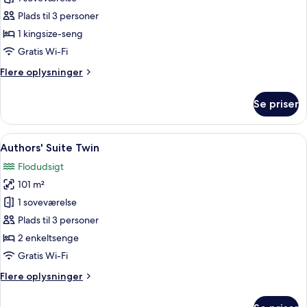
Suite
Plads til 3 personer
King
1 kingsize-seng
Gratis Wi-Fi
Flere
Flere oplysninger
oplysninger
om
Se priser
Authors'
Suite
King
Indlæs
En rummelig stue med blå sofa, sofabor
6
Authors' Suite Twin
alle
Flodudsigt
billeder
101 m²
af
Authors'
1 soveværelse
Suite
Plads til 3 personer
Twin
2 enkeltsenge
Gratis Wi-Fi
Flere
Flere oplysninger
oplysninger
om