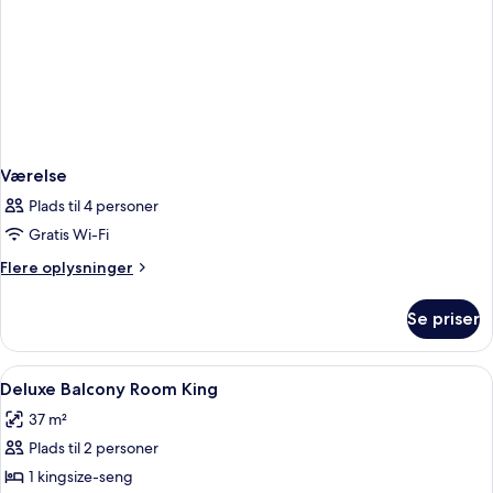
Værelse
Plads til 4 personer
Gratis Wi-Fi
Flere
Flere oplysninger
oplysninger
om
Se priser
Værelse
Indlæs
Et hotelværelse med en stor seng, en 
2
Deluxe Balcony Room King
alle
37 m²
billeder
Plads til 2 personer
af
Deluxe
1 kingsize-seng