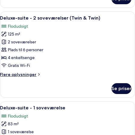
Twin)
Premier-
suite
-
Indlæs
Et hotelværelse med en stor seng, et sk
5
2
Deluxe-suite - 2 soveværelser (Twin & Twin)
alle
soveværelser
Flodudsigt
(Twin
billeder
&
125 m²
af
Twin)
Deluxe-
2 soveværelser
suite
Plads til 6 personer
-
4 enkeltsenge
2
Gratis Wi-Fi
soveværelser
Flere
Flere oplysninger
(Twin
oplysninger
&
om
Se priser
Twin)
Deluxe-
suite
-
Indlæs
En rummelig stue med stort vindue og
5
2
Deluxe-suite - 1 soveværelse
alle
soveværelser
Flodudsigt
(Twin
billeder
&
83 m²
af
Twin)
Deluxe-
1 soveværelse