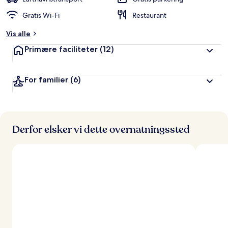
ø
Gratis Wi-Fi
Restaurant
m
t
Vis alle
a
Primære faciliteter
(12)
f
r
For familier
(6)
e
j
s
e
n
d
Derfor elsker vi dette overnatningssted
e