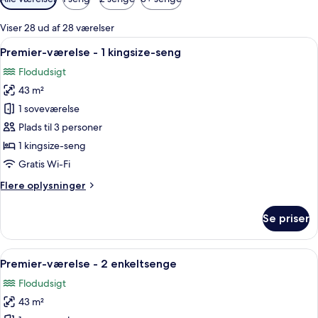
filtre
for
Viser 28 ud af 28 værelser
værelser
Indlæs
Et rummeligt hotelværelse med en st
6
Premier-værelse - 1 kingsize-seng
alle
Flodudsigt
billeder
43 m²
af
Premier-
1 soveværelse
værelse
Plads til 3 personer
-
1 kingsize-seng
1
Gratis Wi-Fi
kingsize-
Flere
Flere oplysninger
seng
oplysninger
om
Se priser
Premier-
værelse
-
Indlæs
Et rummeligt hotelværelse med en stor
6
1
Premier-værelse - 2 enkeltsenge
alle
kingsize-
Flodudsigt
seng
billeder
43 m²
af