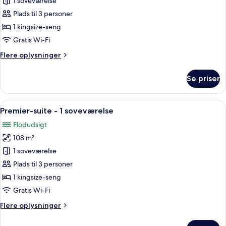
Mandarin
1 soveværelse
-
Plads til 3 personer
Værelse
1 kingsize-seng
-
Gratis Wi-Fi
1
Flere
Flere oplysninger
kingsize-
oplysninger
seng
om
Se priser
Mandarin
-
Værelse
Indlæs
Et hotelværelse med en stor seng, en b
7
-
Premier-suite - 1 soveværelse
alle
1
Flodudsigt
kingsize-
billeder
seng
108 m²
af
Premier-
1 soveværelse
suite
Plads til 3 personer
-
1 kingsize-seng
1
Gratis Wi-Fi
soveværelse
Flere
Flere oplysninger
oplysninger
om