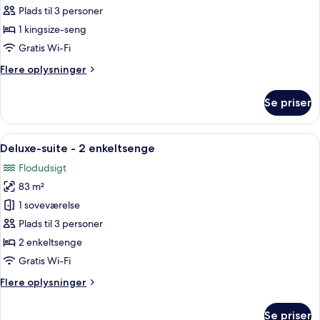
suite
Plads til 3 personer
-
1 kingsize-seng
1
Gratis Wi-Fi
soveværelse
Flere
Flere oplysninger
oplysninger
om
Se priser
Deluxe-
suite
-
Indlæs
En rummelig stue med stort vindue og
5
1
Deluxe-suite - 2 enkeltsenge
alle
soveværelse
Flodudsigt
billeder
83 m²
af
Deluxe-
1 soveværelse
suite
Plads til 3 personer
-
2 enkeltsenge
2
Gratis Wi-Fi
enkeltsenge
Flere
Flere oplysninger
oplysninger
om
Se priser
Deluxe-