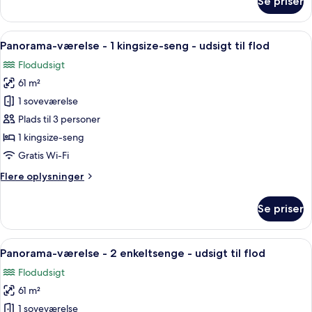
Se priser
Authors'
Suite
Twin
Indlæs
Et hotelværelse med en stor seng, en s
6
Panorama-værelse - 1 kingsize-seng - udsigt til flod
alle
Flodudsigt
billeder
61 m²
af
Panorama-
1 soveværelse
værelse
Plads til 3 personer
-
1 kingsize-seng
1
Gratis Wi-Fi
kingsize-
Flere
Flere oplysninger
seng
oplysninger
-
om
Se priser
udsigt
Panorama-
værelse
til
-
Indlæs
Et hotelværelse med en stor seng, en sof
flod
6
1
Panorama-værelse - 2 enkeltsenge - udsigt til flod
alle
kingsize-
Flodudsigt
seng
billeder
-
61 m²
af
udsigt
Panorama-
1 soveværelse