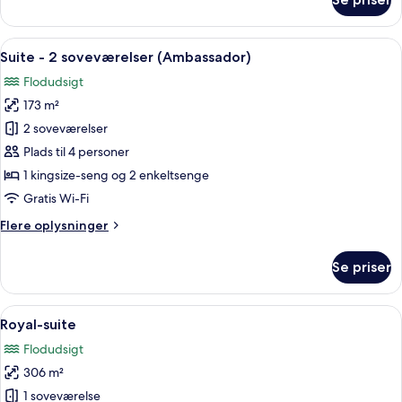
Oriental
Suite
Indlæs
Et rummeligt soveværelse med en stor 
6
Suite - 2 soveværelser (Ambassador)
alle
Flodudsigt
billeder
173 m²
af
Suite
2 soveværelser
-
Plads til 4 personer
2
1 kingsize-seng og 2 enkeltsenge
soveværelser
Gratis Wi-Fi
(Ambassador)
Flere
Flere oplysninger
oplysninger
om
Se priser
Suite
-
2
Indlæs
Et rummeligt badeværelse med et stort
6
soveværelser
Royal-suite
alle
(Ambassador)
Flodudsigt
billeder
306 m²
af
Royal-
1 soveværelse