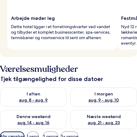
Arbejde møder leg
Festmå
Dette hotel ligger i et forretningskvarter ved vandet
Nyd 12 r
og tilbyder et komplet businesscenter, spa-services,
lækkeri
tennisbaner og roomservice til sent om aftenen.
romantis
eventyr.
Værelsesmuligheder
Tjek tilgængelighed for disse datoer
Tjek tilgængelighed for i aften aug. 8 - aug. 9
Tjek tilgængelighed for i morg
I aften
I morgen
aug. 8 - aug. 9
aug. 9 - aug. 10
Tjek tilgængelighed for denne weekend aug. 14 - aug. 16
Tjek tilgængelighed for næste
Denne weekend
Næste weekend
aug. 14 - aug. 16
aug. 21 - aug. 23
Tilgængelige
Alle værelser
1 seng
2 senge
3+ senge