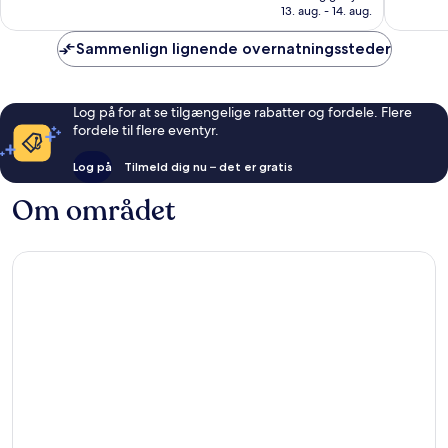
643 kr.
13. aug. - 14. aug.
860
596
anmeldelser
anmelde
Sammenlign lignende overnatningssteder
Log på for at se tilgængelige rabatter og fordele. Flere
fordele til flere eventyr.
Log på
Tilmeld dig nu – det er gratis
Om området