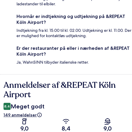
ladestander til elbiler.
Hvornår er indtjekning og udtjekning på &REPEAT
Köln Airport?
Indtjekning fra kl. 15.00 til kl. 02.00. Udtjekning er kl. 11.00. Der
er mulighed for kontaktløs udtjekning.
Er der restauranter på eller i nærheden af &REPEAT
Köln Airport?
Ja, WahnSINN tilbyder italienske retter.
Anmeldelser af &REPEAT Köln
Anmeldelser
Airport
Meget godt
8,4
149 anmeldelser
9,0
8,4
9,0