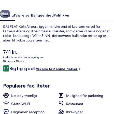
rige
Næste
66+
Oversigt
Værelser
Beliggenhed
Politikker
&REPEAT Köln Airport ligger mindre end et kvarters kørsel fra
Lanxess Arena og Koelnmesse. Gæster, som gerne vil have noget at
spise, kan besøge WahnSINN, der serverer italienske retter og er
åben til frokost og aftensmad.
Den
741 kr.
nuværende
inkluderer skatter og gebyrer
pris
18. aug. - 19. aug.
er
Anmeldelser
Rigtig godt
8,4
Lobby
Vis alle 149 anmeldelser
741 kr.
8,4 ud af 10.
Populære faciliteter
Kæledyrsvenligt
Mulighed for parkering
Gratis Wi-Fi
Restaurant
Døgnåben reception
Ikke-ryger