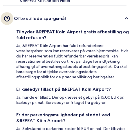
&REPEAT Köln Airport Hotel
Ofte stillede spørgsmål
Tilbyder &REPEAT Köln Airport gratis afbestilling og
fuld refusion?
Ja, &REPEAT Köln Airport har fuldt refunderbare
værelsespriser, som kan reserveres på vores hjemmeside. Hvis
du har reserveret en fuldt refunderbar værelsespris, kan
reservationen afbestilles op til et par dage før indtjekning
afhængigt af overnatningsstedets afbestillingspolitik. Du skal
bare sørge for at tjekke overnatningsstedets
afbestillingspolitik for de præcise vilkår og betingelser.
Er kæledyr tilladt på &REPEAT Köln Airport?
Ja, hunde er tilladt. Der opkræves et gebyr på 15.00 EUR pr.
kæledyr pr. nat. Servicedyr er fritaget fra gebyrer.
Er der parkeringsmuligheder på stedet ved
&REPEAT Köln Airport?
Ja. Selvstændig parkering koster 16 EUR pr. nat. Der tilbydes