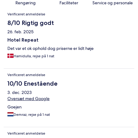
Rengøring
Faciliteter
Service og personale
Anmeldelser
Verificeret anmeldelse
8/10 Rigtig godt
26. feb. 2025
Hotel Repeat
Det var et ok ophold dog priserne er lidt høje
Hamidulla, rejse på 1 nat
Verificeret anmeldelse
10/10 Enestående
3. dec. 2023
Oversæt med Google
Goejen
Demraz, rejse på 1 nat
Verificeret anmeldelse