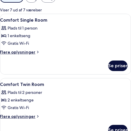
filtre
for
Viser 7 ud af 7 værelser
værelser
Indlæs
Lydisolering, strygejern/strygebræt, gr
6
Comfort Single Room
alle
Plads til 1 person
billeder
1 enkeltseng
af
Comfort
Gratis Wi-Fi
Single
Flere
Flere oplysninger
Room
oplysninger
om
Se priser
Comfort
Single
Room
Indlæs
Et moderne hotelværelse med en stor 
5
Comfort Twin Room
alle
Plads til 2 personer
billeder
2 enkeltsenge
af
Comfort
Gratis Wi-Fi
Twin
Flere
Flere oplysninger
Room
oplysninger
om
Se priser