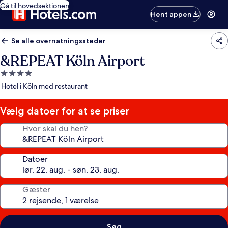
Gå til hovedsektionen
Hent appen
Se alle overnatningssteder
&REPEAT Köln Airport
4.0-
stjernet
Hotel i Köln med restaurant
overnatningssted
Vælg datoer for at se priser
Hvor skal du hen?
Datoer
Gæster
Søg