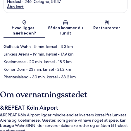
Heidestr. 246, Cologne, 51147
Åbn kort
Kort
Hvad ligger i
Sådan kommer du
Restauranter
nærheden?
rundt
Golfclub Wahn
- 5 min. kørsel
- 3.3 km
Lanxess Arena
- 19 min. kørsel
- 17.9 km
Koelnmesse
- 20 min. kørsel
- 18.9 km
Kölner Dom
- 23 min. kørsel
- 21.2 km
Phantasialand
- 30 min. kørsel
- 38.2 km
Om overnatningsstedet
&REPEAT Köln Airport
&REPEAT Köln Airport ligger mindre end et kvarters kørsel fra Lanxess
Arena og Koelnmesse. Gæster, som gerne vil have noget at spise, kan
besøge WahnSINN, der serverer italienske retter og er åben til frokost
og aftensmad.