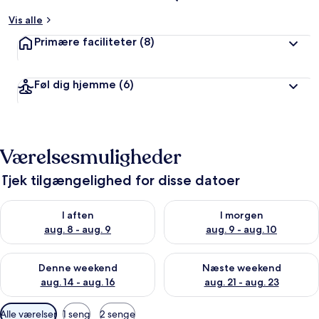
Vis alle
Primære faciliteter
(8)
Føl dig hjemme
(6)
Værelsesmuligheder
Tjek tilgængelighed for disse datoer
Tjek tilgængelighed for i aften aug. 8 - aug. 9
Tjek tilgængelighed for i morg
I aften
I morgen
aug. 8 - aug. 9
aug. 9 - aug. 10
Tjek tilgængelighed for denne weekend aug. 14 - aug. 16
Tjek tilgængelighed for næste
Denne weekend
Næste weekend
aug. 14 - aug. 16
aug. 21 - aug. 23
Tilgængelige
Alle værelser
1 seng
2 senge