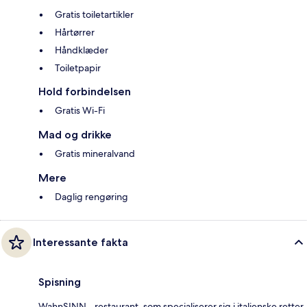
Gratis toiletartikler
Hårtørrer
Håndklæder
Toiletpapir
Hold forbindelsen
Gratis Wi-Fi
Mad og drikke
Gratis mineralvand
Mere
Daglig rengøring
Interessante fakta
Spisning
WahnSINN - restaurant, som specialiserer sig i italienske retter.