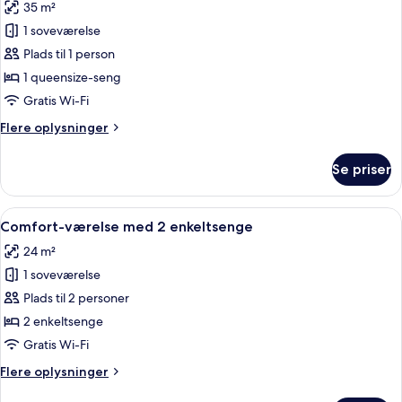
35 m²
billeder
1 soveværelse
af
Loft
Plads til 1 person
1 queensize-seng
Gratis Wi-Fi
Flere
Flere oplysninger
oplysninger
om
Se priser
Loft
Indlæs
Et moderne hotelværelse med en stor 
5
Comfort-værelse med 2 enkeltsenge
alle
24 m²
billeder
1 soveværelse
af
Comfort-
Plads til 2 personer
værelse
2 enkeltsenge
med
Gratis Wi-Fi
2
Flere
Flere oplysninger
enkeltsenge
oplysninger