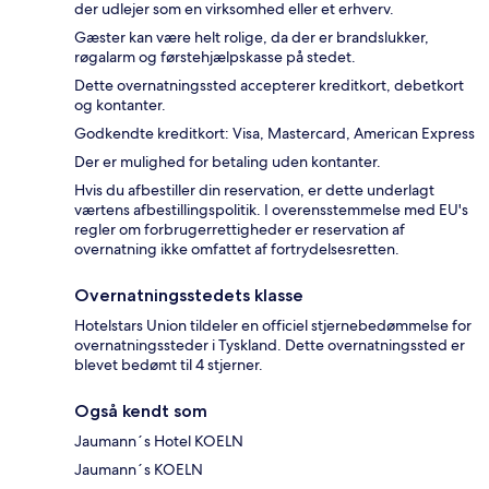
der udlejer som en virksomhed eller et erhverv.
Gæster kan være helt rolige, da der er brandslukker,
røgalarm og førstehjælpskasse på stedet.
Dette overnatningssted accepterer kreditkort, debetkort
og kontanter.
Godkendte kreditkort: Visa, Mastercard, American Express
Der er mulighed for betaling uden kontanter.
Hvis du afbestiller din reservation, er dette underlagt
værtens afbestillingspolitik. I overensstemmelse med EU's
regler om forbrugerrettigheder er reservation af
overnatning ikke omfattet af fortrydelsesretten.
Overnatningsstedets klasse
Hotelstars Union tildeler en officiel stjernebedømmelse for
overnatningssteder i Tyskland. Dette overnatningssted er
blevet bedømt til 4 stjerner.
Også kendt som
Jaumann´s Hotel KOELN
Jaumann´s KOELN