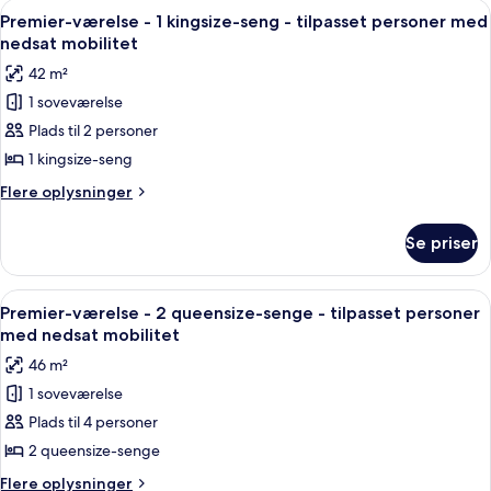
Indlæs
Et moderne hotelværelse med en stor 
12
personer
1
Premier-værelse - 1 kingsize-seng - tilpasset personer med
alle
kingsize-
med
nedsat mobilitet
seng
billeder
nedsat
42 m²
-
af
mobilitet
tilpasset
1 soveværelse
Premier-
personer
-
Plads til 2 personer
værelse
med
balkon
nedsat
-
1 kingsize-seng
mobilitet
1
Flere
Flere oplysninger
-
kingsize-
oplysninger
balkon
om
seng
Se priser
Premier-
-
værelse
tilpasset
-
Indlæs
Italienske lagner fra Frette, premiu
7
personer
1
Premier-værelse - 2 queensize-senge - tilpasset personer
alle
kingsize-
med
med nedsat mobilitet
seng
billeder
nedsat
46 m²
-
af
mobilitet
tilpasset
1 soveværelse
Premier-
personer
Plads til 4 personer
værelse
med
nedsat
-
2 queensize-senge
mobilitet
2
Flere
Flere oplysninger