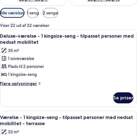
Tilgængelige
Alle værelser
1 seng
2 senge
filtre
for
Viser 22 ud af 22 værelser
værelser
Indlæs
Et moderne hotelværelse med en stor 
10
Deluxe-værelse - 1 kingsize-seng - tilpasset personer med
alle
nedsat mobilitet
billeder
35 m²
af
1 soveværelse
Deluxe-
Plads til 2 personer
værelse
-
1 kingsize-seng
1
Flere
Flere oplysninger
kingsize-
oplysninger
om
seng
Se priser
Deluxe-
-
værelse
tilpasset
-
Indlæs
Et soveværelse med en træskab, en s
7
personer
1
Værelse - 1 kingsize-seng - tilpasset personer med nedsat
alle
kingsize-
med
mobilitet - terrasse
seng
billeder
nedsat
33 m²
-
af