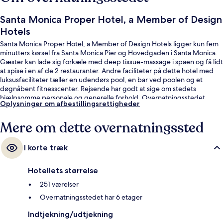
Santa Monica Proper Hotel, a Member of Design
Hotels
Santa Monica Proper Hotel, a Member of Design Hotels ligger kun fem
minutters kørsel fra Santa Monica Pier og Hovedgaden i Santa Monica.
Gæster kan lade sig forkæle med deep tissue-massage i spaen og få lidt
at spise i en af de 2 restauranter. Andre faciliteter på dette hotel med
luksusfaciliteter tæller en udendørs pool, en bar ved poolen og et
døgnåbent fitnesscenter. Rejsende har godt at sige om stedets
hjælpsomme personale og generelle forhold. Overnatningsstedet
Oplysninger om afbestillingsrettigheder
ligger kun en kort gåtur fra offentlig transport: Downtown Santa Monica
Station ligger 14 minutter derfra.
Mere om dette overnatningssted
I korte træk
Hotellets størrelse
251 værelser
Overnatningsstedet har 6 etager
Indtjekning/udtjekning