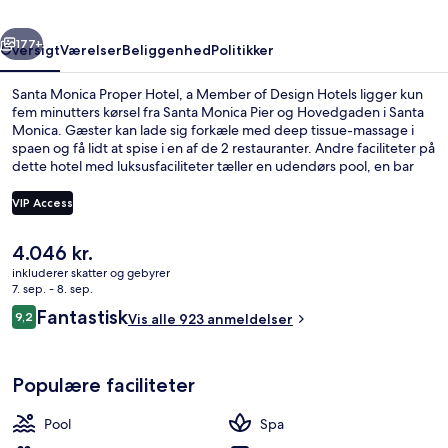
Member
rige
Næste
of
177+
Oversigt
Værelser
Beliggenhed
Politikker
Design
Santa Monica Proper Hotel, a Member of Design Hotels ligger kun
Hotels
fem minutters kørsel fra Santa Monica Pier og Hovedgaden i Santa
Monica. Gæster kan lade sig forkæle med deep tissue-massage i
spaen og få lidt at spise i en af de 2 restauranter. Andre faciliteter på
dette hotel med luksusfaciliteter tæller en udendørs pool, en bar
ved poolen og et døgnåbent fitnesscenter. Rejsende har godt at
sige om stedets hjælpsomme personale og generelle forhold.
VIP Access
Overnatningsstedet ligger kun en kort gåtur fra offentlig transport:
Downtown Santa Monica Station ligger 14 minutter derfra.
Den
4.046 kr.
Tagterrasse
nuværende
inkluderer skatter og gebyrer
pris
7. sep. - 8. sep.
er
Anmeldelser
Fantastisk
9,2
Vis alle 923 anmeldelser
4.046 kr.
9,2 ud af 10.
Populære faciliteter
Pool
Spa