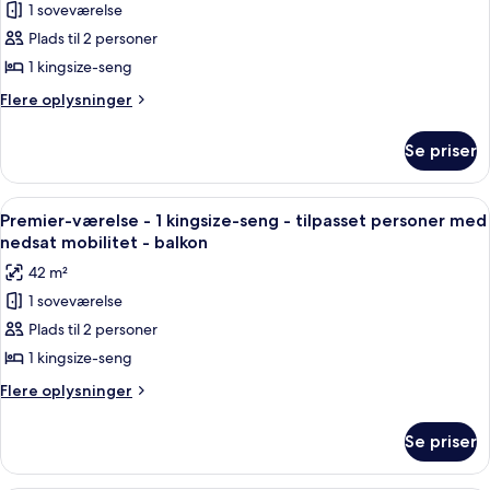
mobilitet
tilpasset
1 soveværelse
Værelse
personer
Plads til 2 personer
-
med
nedsat
1
1 kingsize-seng
mobilitet
kingsize-
Flere
Flere oplysninger
seng
oplysninger
om
-
Se priser
Værelse
tilpasset
-
personer
1
Indlæs
Italienske lagner fra Frette, premiu
7
med
kingsize-
Premier-værelse - 1 kingsize-seng - tilpasset personer med
alle
seng
nedsat
nedsat mobilitet - balkon
-
billeder
mobilitet
42 m²
tilpasset
af
-
personer
1 soveværelse
Premier-
med
terrasse
Plads til 2 personer
værelse
nedsat
mobilitet
-
1 kingsize-seng
-
1
Flere
Flere oplysninger
terrasse
kingsize-
oplysninger
om
seng
Se priser
Premier-
-
værelse
tilpasset
-