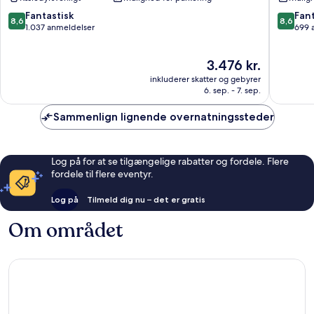
Montana
Monica
Ocean
8.6
8.6
Fantastisk
Fant
8,6
8,6
Park
ud
ud
1.037 anmeldelser
699 
af
af
10,
10,
Prisen
3.476 kr.
Fantastisk,
Fantasti
er
1.037
699
inkluderer skatter og gebyrer
3.476 kr.
anmeldelser
anmelde
6. sep. - 7. sep.
Sammenlign lignende overnatningssteder
Log på for at se tilgængelige rabatter og fordele. Flere
fordele til flere eventyr.
Log på
Tilmeld dig nu – det er gratis
Om området