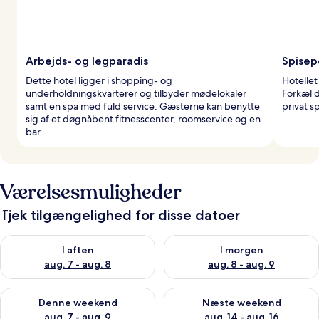
Arbejds- og legparadis
Spisepe
Dette hotel ligger i shopping- og
Hotellet
underholdningskvarterer og tilbyder mødelokaler
Forkæl 
samt en spa med fuld service. Gæsterne kan benytte
privat s
sig af et døgnåbent fitnesscenter, roomservice og en
bar.
Værelsesmuligheder
Tjek tilgængelighed for disse datoer
Tjek tilgængelighed for i aften aug. 7 - aug. 8
Tjek tilgængelighed for i morg
I aften
I morgen
aug. 7 - aug. 8
aug. 8 - aug. 9
Tjek tilgængelighed for denne weekend aug. 7 - aug. 9
Tjek tilgængelighed for næste
Denne weekend
Næste weekend
aug. 7 - aug. 9
aug. 14 - aug. 16