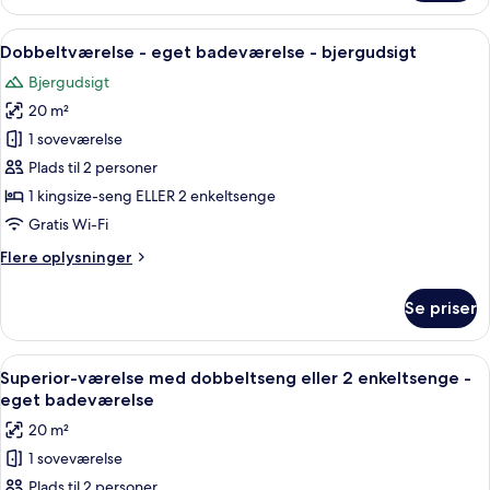
dobbeltværelse
-
Indlæs
Et hotelværelse med en seng, et skriv
7
eget
Dobbeltværelse - eget badeværelse - bjergudsigt
alle
badeværelse
Bjergudsigt
-
billeder
bjergudsigt
20 m²
af
Dobbeltværelse
1 soveværelse
-
Plads til 2 personer
eget
1 kingsize-seng ELLER 2 enkeltsenge
badeværelse
Gratis Wi-Fi
-
Flere
Flere oplysninger
bjergudsigt
oplysninger
om
Se priser
Dobbeltværelse
-
eget
Indlæs
Et hotelværelse med en seng, et natbo
4
badeværelse
Superior-værelse med dobbeltseng eller 2 enkeltsenge -
alle
-
eget badeværelse
bjergudsigt
billeder
20 m²
af
1 soveværelse
Superior-
Plads til 2 personer