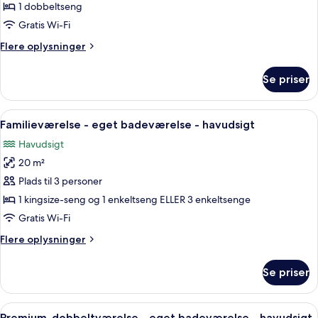
dobbeltværelse
1 dobbeltseng
-
Gratis Wi-Fi
eget
Flere
Flere oplysninger
badeværelse
oplysninger
om
Se priser
Premium-
dobbeltværelse
-
Indlæs
Et hotelværelse med to senge, et træs
6
eget
Familieværelse - eget badeværelse - havudsigt
alle
badeværelse
Havudsigt
billeder
20 m²
af
Familieværelse
Plads til 3 personer
-
1 kingsize-seng og 1 enkeltseng ELLER 3 enkeltsenge
eget
Gratis Wi-Fi
badeværelse
Flere
Flere oplysninger
-
oplysninger
havudsigt
om
Se priser
Familieværelse
-
eget
Indlæs
Et hotelværelse med en stor seng, et 
7
badeværelse
Premium-dobbeltværelse - eget badeværelse - havudsigt