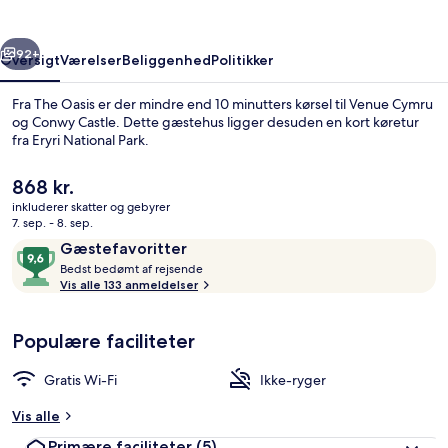
rige
Næste
92+
Oversigt
Værelser
Beliggenhed
Politikker
Fra The Oasis er der mindre end 10 minutters kørsel til Venue Cymru
og Conwy Castle. Dette gæstehus ligger desuden en kort køretur
fra Eryri National Park.
Den
868 kr.
nuværende
inkluderer skatter og gebyrer
pris
7. sep. - 8. sep.
er
Anmeldelser
9,6
Gæstefavoritter
868 kr.
B
ud
Bedst bedømt af rejsende
Premium-dobbeltværelse - eget badevæ
e
Vis alle 133 anmeldelser
af
d
10,
s
Gæstefavoritter
Populære faciliteter
t
b
Gratis Wi-Fi
Ikke-ryger
e
d
Vis alle
ø
Primære faciliteter
(5)
m