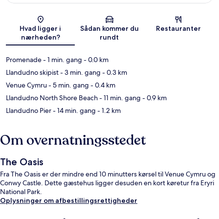
Kort
Hvad ligger i
Sådan kommer du
Restauranter
nærheden?
rundt
Promenade
- 1 min. gang
- 0.0 km
Llandudno skipist
- 3 min. gang
- 0.3 km
Venue Cymru
- 5 min. gang
- 0.4 km
Llandudno North Shore Beach
- 11 min. gang
- 0.9 km
Llandudno Pier
- 14 min. gang
- 1.2 km
Om overnatningsstedet
The Oasis
Fra The Oasis er der mindre end 10 minutters kørsel til Venue Cymru og
Conwy Castle. Dette gæstehus ligger desuden en kort køretur fra Eryri
National Park.
Oplysninger om afbestillingsrettigheder