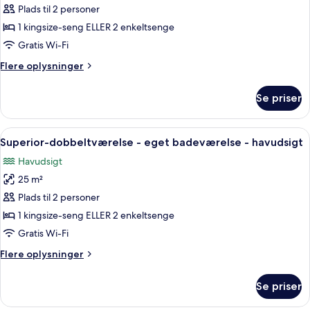
Superior-
Plads til 2 personer
dobbeltværelse
1 kingsize-seng ELLER 2 enkeltsenge
-
Gratis Wi-Fi
eget
Flere
Flere oplysninger
badeværelse
oplysninger
-
om
Se priser
Superior-
havudsigt
dobbeltværelse
-
Indlæs
Et hotelværelse med en seng, to stole, 
6
eget
Superior-dobbeltværelse - eget badeværelse - havudsigt
alle
badeværelse
Havudsigt
-
billeder
havudsigt
25 m²
af
Superior-
Plads til 2 personer
dobbeltværelse
1 kingsize-seng ELLER 2 enkeltsenge
-
Gratis Wi-Fi
eget
Flere
Flere oplysninger
badeværelse
oplysninger
-
om
Se priser
Superior-
havudsigt
dobbeltværelse