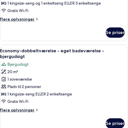
eget
1 kingsize-seng og 1 enkeltseng ELLER 3 enkeltsenge
badeværelse
Gratis Wi-Fi
-
Flere
Flere oplysninger
havudsigt
oplysninger
om
Se priser
Familieværelse
-
eget
Indlæs
En pænt redt seng med puder og et tæp
7
badeværelse
Economy-dobbeltværelse - eget badeværelse -
alle
-
bjergudsigt
havudsigt
billeder
Bjergudsigt
af
20 m²
Economy-
1 soveværelse
dobbeltværelse
-
Plads til 2 personer
eget
1 kingsize-seng ELLER 2 enkeltsenge
badeværelse
Gratis Wi-Fi
-
Flere
Flere oplysninger
bjergudsigt
oplysninger
om
Se priser
Economy-