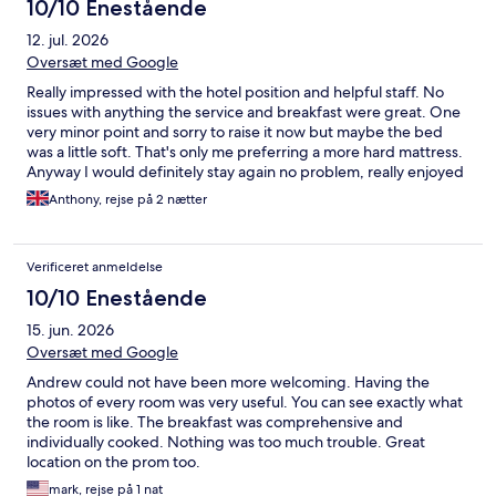
10/10 Enestående
12. jul. 2026
Oversæt med Google
Really impressed with the hotel position and helpful staff. No
issues with anything the service and breakfast were great. One
very minor point and sorry to raise it now but maybe the bed
was a little soft. That's only me preferring a more hard mattress.
Anyway I would definitely stay again no problem, really enjoyed
the weekend and the great weather was a bonus. Thank you
Anthony, rejse på 2 nætter
Andrew and staff for a brilliant stay. Cheers Tony and Sharon.
Verificeret anmeldelse
10/10 Enestående
15. jun. 2026
Oversæt med Google
Andrew could not have been more welcoming. Having the
photos of every room was very useful. You can see exactly what
the room is like. The breakfast was comprehensive and
individually cooked. Nothing was too much trouble. Great
location on the prom too.
mark, rejse på 1 nat