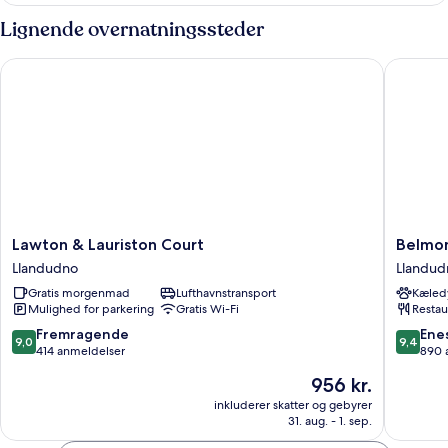
bjergudsigt
Lignende overnatningssteder
Lawton & Lauriston Court
Belmont
Lawton
Belmont
Lawton & Lauriston Court
Belmon
&
Llandud
Llandudno
Llandud
Lauriston
Llandud
Gratis morgenmad
Lufthavnstransport
Kæledy
Court
Mulighed for parkering
Gratis Wi-Fi
Restau
Llandudno
9.0
9.4
Fremragende
Ene
9,0
9,4
ud
ud
414 anmeldelser
890 
af
af
Prisen
956 kr.
10,
10,
er
Fremragende,
Eneståe
inkluderer skatter og gebyrer
956 kr.
31. aug. - 1. sep.
414
890
anmeldelser
anmelde