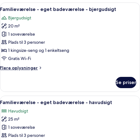
-
Indlæs
Et hotelværelse med to senge, et vin
7
eget
Familieværelse - eget badeværelse - bjergudsigt
alle
badeværelse
Bjergudsigt
-
billeder
havudsigt
20 m²
af
Familieværelse
1 soveværelse
-
Plads til 3 personer
eget
1 kingsize-seng og 1 enkeltseng
badeværelse
Gratis Wi-Fi
-
Flere
Flere oplysninger
bjergudsigt
oplysninger
om
Se priser
Familieværelse
-
eget
Indlæs
Et soveværelse med to senge, en stol,
6
badeværelse
Familieværelse - eget badeværelse - havudsigt
alle
-
Havudsigt
bjergudsigt
billeder
25 m²
af
Familieværelse
1 soveværelse
-
Plads til 3 personer