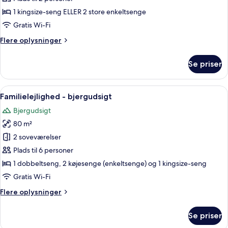
værelse
med
1 kingsize-seng ELLER 2 store enkeltsenge
dobbeltseng
Gratis Wi-Fi
eller
Flere
Flere oplysninger
2
oplysninger
enkeltsenge
om
Se priser
Superior-
-
værelse
eget
med
Indlæs
Et kompakt køkken med hvide skabe, e
badeværelse
9
dobbeltseng
Familielejlighed - bjergudsigt
alle
eller
Bjergudsigt
2
billeder
enkeltsenge
80 m²
af
-
Familielejlighed
2 soveværelser
eget
-
badeværelse
Plads til 6 personer
bjergudsigt
1 dobbeltseng, 2 køjesenge (enkeltsenge) og 1 kingsize-seng
Gratis Wi-Fi
Flere
Flere oplysninger
oplysninger
om
Se priser
Familielejlighed
-