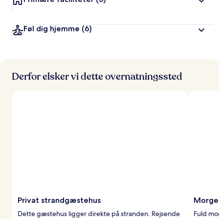
t
a
Føl dig hjemme
(6)
f
r
e
j
Derfor elsker vi dette overnatningssted
s
e
n
d
e
Privat strandgæstehus
Morge
Dette gæstehus ligger direkte på stranden. Rejsende
Fuld mo