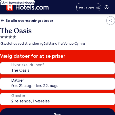
Gå til hovedsektionen
Hent appen
Se alle overnatningssteder
The Oasis
4.0-
stjernet
Gæstehus ved stranden i gåafstand fra Venue Cymru
overnatningssted
Vælg datoer for at se priser
Hvor skal du hen?
Datoer
Gæster
Søg