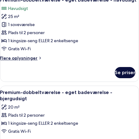
alle
-
Havudsigt
havudsigt
billeder
25 m²
af
Premium-
1 soveværelse
dobbeltværelse
Plads til 2 personer
-
1 kingsize-seng ELLER 2 enkeltsenge
eget
Gratis Wi-Fi
badeværelse
Flere
Flere oplysninger
-
oplysninger
havudsigt
om
Se priser
Premium-
dobbeltværelse
-
Indlæs
Et hotelværelse med en stor seng, en s
6
eget
Premium-dobbeltværelse - eget badeværelse -
alle
badeværelse
bjergudsigt
-
billeder
20 m²
havudsigt
af
Plads til 2 personer
Premium-
1 kingsize-seng ELLER 2 enkeltsenge
dobbeltværelse
-
Gratis Wi-Fi
eget