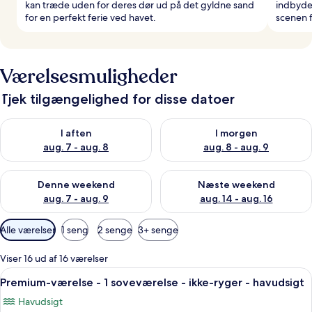
kan træde uden for deres dør ud på det gyldne sand
indbyde
for en perfekt ferie ved havet.
scenen 
Værelsesmuligheder
Tjek tilgængelighed for disse datoer
Tjek tilgængelighed for i aften aug. 7 - aug. 8
Tjek tilgængelighed for i morg
I aften
I morgen
aug. 7 - aug. 8
aug. 8 - aug. 9
Tjek tilgængelighed for denne weekend aug. 7 - aug. 9
Tjek tilgængelighed for næste
Denne weekend
Næste weekend
aug. 7 - aug. 9
aug. 14 - aug. 16
Tilgængelige
Alle værelser
1 seng
2 senge
3+ senge
filtre
for
Viser 16 ud af 16 værelser
værelser
Indlæs
Et hotelværelse med en seng, stol, sk
6
Premium-værelse - 1 soveværelse - ikke-ryger - havudsigt
alle
Havudsigt
billeder