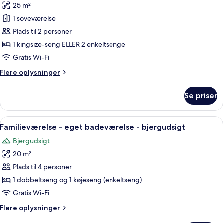
25 m²
af
Premium-
1 soveværelse
værelse
Plads til 2 personer
-
1 kingsize-seng ELLER 2 enkeltsenge
1
Gratis Wi-Fi
soveværelse
Flere
Flere oplysninger
-
oplysninger
ikke-
om
Se priser
ryger
Premium-
værelse
-
-
Indlæs
Familieværelse - eget badeværelse - b
havudsigt
7
1
Familieværelse - eget badeværelse - bjergudsigt
alle
soveværelse
Bjergudsigt
-
billeder
ikke-
20 m²
af
ryger
Familieværelse
Plads til 4 personer
-
-
havudsigt
1 dobbeltseng og 1 køjeseng (enkeltseng)
eget
Gratis Wi-Fi
badeværelse
Flere
Flere oplysninger
-
oplysninger