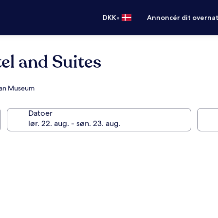
•
DKK
Annoncér dit overna
el and Suites
Khan Museum
Datoer