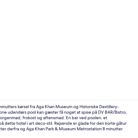
Premium-sen
minutters kørsel fra Aga Khan Museum og Historiske Destillery-
nåbne udendørs pool kan gæster få noget at spise på DV BAR/Bistro,
l morgenmad, frokost og aftensmad. En bar ved poolen, et
Der servere
 dette hotel i art deco-stil. Rejsende er glade for den korte gåtur
nutter derfra og Aga Khan Park & Museum Metrostation 8 minutter