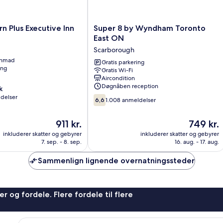
Super
n Plus Executive Inn
Super 8 by Wyndham Toronto
8
East ON
by
Scarborough
Wyndham
enmad
Toronto
Gratis parkering
ing
Gratis Wi-Fi
East
Aircondition
ON
Døgnåben reception
k
Scarborough
ldelser
6.6
6,6
1.008 anmeldelser
ud
af
Prisen
Prisen
911 kr.
749 kr.
10,
er
er
1.008
inkluderer skatter og gebyrer
inkluderer skatter og gebyrer
911 kr.
749 kr.
7. sep. - 8. sep.
16. aug. - 17. aug.
anmeldelser
Sammenlign lignende overnatningssteder
r og fordele. Flere fordele til flere