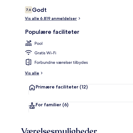
Anmeldelser
Godt
7,6
7,6 ud af 10.
Vis alle 6.819 anmeldelser
Lobby
Populære faciliteter
Pool
Gratis Wi-Fi
Forbundne værelser tilbydes
Vis alle
Primære faciliteter
(12)
For familier
(6)
Værelsesmuligheder