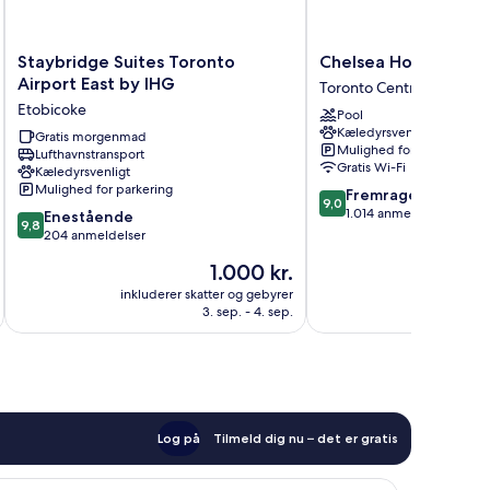
Staybridge
Chelsea
Staybridge Suites Toronto
Chelsea Hotel, Toro
Suites
Hotel,
Airport East by IHG
Toronto Centrum
Toronto
Toronto
Etobicoke
Pool
Airport
Toronto
Kæledyrsvenligt
East
Gratis morgenmad
Centrum
Mulighed for parkering
Lufthavnstransport
by
Gratis Wi-Fi
Kæledyrsvenligt
IHG
Mulighed for parkering
9.0
Fremragende
Etobicoke
9,0
ud
1.014 anmeldelser
9.8
Enestående
9,8
af
ud
204 anmeldelser
10,
af
Prisen
1.000 kr.
Fremragende,
10,
er
1.014
Enestående,
inkluderer skatter og gebyrer
inkluderer 
1.000 kr.
anmeldelser
3. sep. - 4. sep.
204
anmeldelser
Log på
Tilmeld dig nu – det er gratis