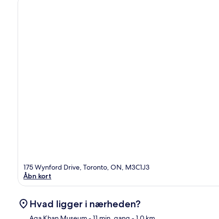
175 Wynford Drive, Toronto, ON, M3C1J3
Åbn kort
Hvad ligger i nærheden?
Aga Khan Museum
- 11 min. gang
- 1.0 km