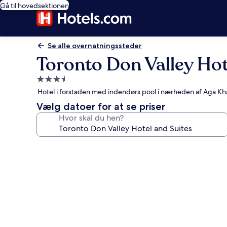
Gå til hovedsektionen
Se alle overnatningssteder
Toronto Don Valley Hot
3.5-
stjernet
Hotel i forstaden med indendørs pool i nærheden af Aga 
overnatningssted
Vælg datoer for at se priser
Hvor skal du hen?
Billedgalleri
for
Toronto
Don
Valley
Hotel