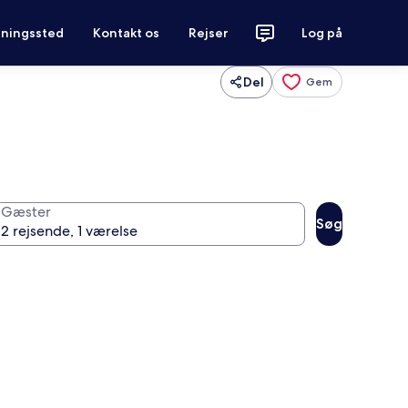
tningssted
Kontakt os
Rejser
Log på
Del
Gem
Gæster
Søg