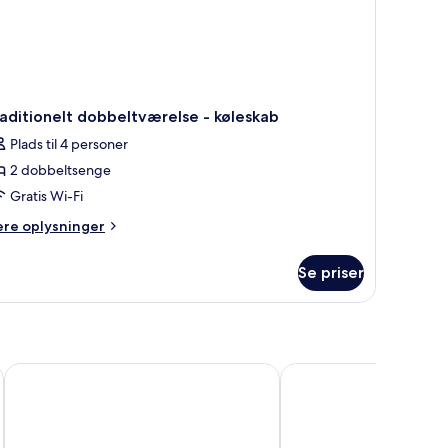
aditionelt dobbeltværelse - køleskab
Plads til 4 personer
2 dobbeltsenge
Gratis Wi-Fi
ere
ere oplysninger
lysninger
m
Se priser
aditionelt
bbeltværelse
leskab
ON
Staybridge Suites Toronto Airport East by IHG
Chelsea Hotel, Toronto