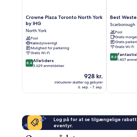
Crowne
Best
Crowne Plaza Toronto North York
Best Wester
Plaza
Western
by IHG
Scarborough
Toronto
Plus
North York
Pool
North
Executive
Gratis morg
York
Pool
Inn
Gratis parker
Kæledyrsvenligt
by
Scarborough
Gratis Wi-Fi
Mulighed for parkering
IHG
Gratis Wi-Fi
8.6
Fantastis
North
8,6
ud
1.407 anme
8.4
York
Alletiders
8,4
af
ud
3.629 anmeldelser
10,
af
Prisen
928 kr.
Fantastisk,
10,
er
1.407
Alletiders,
inkluderer skatter og gebyrer
928 kr.
anmeldelser
6. sep. - 7. sep.
3.629
anmeldelser
Log på for at se tilgængelige rabatte
eventyr.