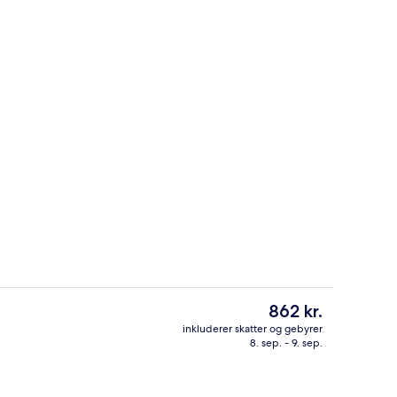
getøj, Select Comfort-senge, skrivebord
Indendørs pool, sæsonbestemt udendør
Den
862 kr.
nuværende
inkluderer skatter og gebyrer
pris
8. sep. - 9. sep.
s morgenmad, frokost, aftensmad og brunch
Overnatningsstedets indgangsparti
er
862 kr.