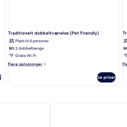
Traditionelt dobbeltværelse (Pet Friendly)
Tr
Plads til 4 personer
2 dobbeltsenge
Gratis Wi-Fi
Flere
Fl
Flere oplysninger
Fl
oplysninger
op
om
o
r
Se priser
Traditionelt
Tr
dobbeltværelse
do
(Pet
-
Friendly)
kø
Plus Executive Inn
Super 8 by Wyndham Toronto East 