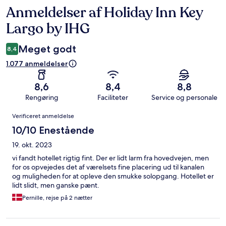
Anmeldelser af Holiday Inn Key
Anmeldelser
Largo by IHG
Meget godt
8,4
1.077 anmeldelser
8,6
8,4
8,8
Rengøring
Faciliteter
Service og personale
Anmeldelser
Verificeret anmeldelse
10/10 Enestående
19. okt. 2023
vi fandt hotellet rigtig fint. Der er lidt larm fra hovedvejen, men
for os opvejedes det af værelsets fine placering ud til kanalen
og muligheden for at opleve den smukke solopgang. Hotellet er
lidt slidt, men ganske pænt.
Pernille, rejse på 2 nætter