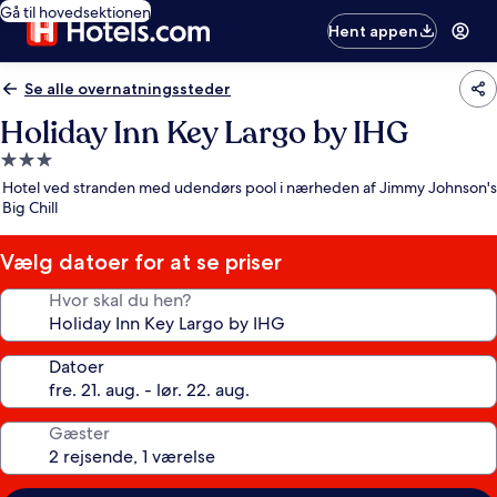
Gå til hovedsektionen
Hent appen
Se alle overnatningssteder
Holiday Inn Key Largo by IHG
3.0-
stjernet
Hotel ved stranden med udendørs pool i nærheden af Jimmy Johnson's
overnatningssted
Big Chill
Vælg datoer for at se priser
Hvor skal du hen?
Datoer
Gæster