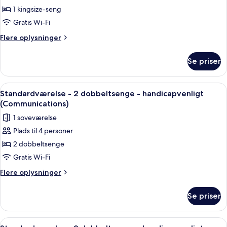
1 kingsize-seng
-
1
Gratis Wi-Fi
kingsize-
Flere
Flere oplysninger
seng
oplysninger
om
-
Se priser
Standardværelse
handicapvenligt
-
(Communications)
1
Indlæs
Et hotelværelse med to senge, et skri
3
kingsize-
Standardværelse - 2 dobbeltsenge - handicapvenligt
alle
seng
(Communications)
-
billeder
1 soveværelse
handicapvenligt
af
(Communications)
Plads til 4 personer
Standardværelse
2 dobbeltsenge
-
2
Gratis Wi-Fi
dobbeltsenge
Flere
Flere oplysninger
-
oplysninger
om
handicapvenligt
Se priser
Standardværelse
(Communications)
-
2
Indlæs
Et hotelværelse med to senge, et skriv
3
dobbeltsenge