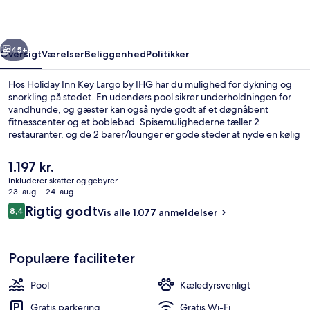
by
IHG
rige
Næste
45+
Oversigt
Værelser
Beliggenhed
Politikker
Hos Holiday Inn Key Largo by IHG har du mulighed for dykning og
snorkling på stedet. En udendørs pool sikrer underholdningen for
vandhunde, og gæster kan også nyde godt af et døgnåbent
fitnesscenter og et boblebad. Spisemulighederne tæller 2
restauranter, og de 2 barer/lounger er gode steder at nyde en kølig
drink. En marina og en bar ved poolen er andre højdepunkter.
Rejsende er vilde med stedets pool og hjælpsomme personale.
Den
1.197 kr.
nuværende
inkluderer skatter og gebyrer
pris
23. aug. - 24. aug.
Udendørs pool, åben fra kl. 07.00 til kl.
er
Anmeldelser
Rigtig godt
8,4
Vis alle 1.077 anmeldelser
1.197 kr.
8,4 ud af 10.
Populære faciliteter
Pool
Kæledyrsvenligt
Gratis parkering
Gratis Wi-Fi