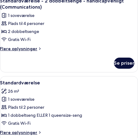
Standardværelse - 2 dobbeltsenge - handicapvenligt
alle
-
(Communications)
handicapvenligt
billeder
1 soveværelse
(Communications)
af
Plads til 4 personer
Standardværelse
2 dobbeltsenge
-
2
Gratis Wi-Fi
dobbeltsenge
Flere
Flere oplysninger
-
oplysninger
om
handicapvenligt
Se priser
Standardværelse
(Communications)
-
2
Indlæs
En seng med hvide sengetæppe og p
4
dobbeltsenge
Standardværelse
alle
-
26 m²
handicapvenligt
billeder
(Communications)
1 soveværelse
af
Standardværelse
Plads til 2 personer
1 dobbeltseng ELLER 1 queensize-seng
Gratis Wi-Fi
Flere
Flere oplysninger
oplysninger