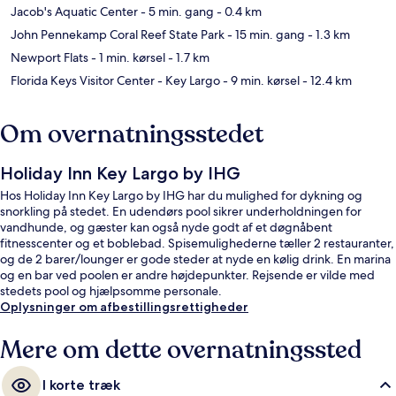
Jacob's Aquatic Center
- 5 min. gang
- 0.4 km
John Pennekamp Coral Reef State Park
- 15 min. gang
- 1.3 km
Newport Flats
- 1 min. kørsel
- 1.7 km
Florida Keys Visitor Center - Key Largo
- 9 min. kørsel
- 12.4 km
Om overnatningsstedet
Holiday Inn Key Largo by IHG
Hos Holiday Inn Key Largo by IHG har du mulighed for dykning og
snorkling på stedet. En udendørs pool sikrer underholdningen for
vandhunde, og gæster kan også nyde godt af et døgnåbent
fitnesscenter og et boblebad. Spisemulighederne tæller 2 restauranter,
og de 2 barer/lounger er gode steder at nyde en kølig drink. En marina
og en bar ved poolen er andre højdepunkter. Rejsende er vilde med
stedets pool og hjælpsomme personale.
Oplysninger om afbestillingsrettigheder
Mere om dette overnatningssted
I korte træk