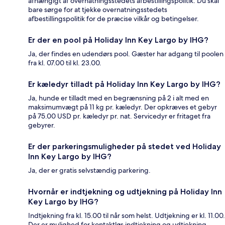
afhængigt af overnatningsstedets afbestillingspolitik. Du skal
bare sørge for at tjekke overnatningsstedets
afbestillingspolitik for de præcise vilkår og betingelser.
Er der en pool på Holiday Inn Key Largo by IHG?
Ja, der findes en udendørs pool. Gæster har adgang til poolen
fra kl. 07.00 til kl. 23.00.
Er kæledyr tilladt på Holiday Inn Key Largo by IHG?
Ja, hunde er tilladt med en begrænsning på 2 i alt med en
maksimumvægt på 11 kg pr. kæledyr. Der opkræves et gebyr
på 75.00 USD pr. kæledyr pr. nat. Servicedyr er fritaget fra
gebyrer.
Er der parkeringsmuligheder på stedet ved Holiday
Inn Key Largo by IHG?
Ja, der er gratis selvstændig parkering.
Hvornår er indtjekning og udtjekning på Holiday Inn
Key Largo by IHG?
Indtjekning fra kl. 15.00 til når som helst. Udtjekning er kl. 11.00.
Der er mulighed for kontaktløs indtjekning og udtjekning.