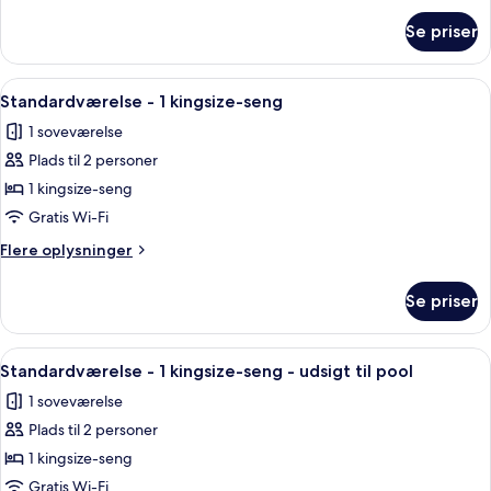
om
Se priser
Standardværelse
Indlæs
Et hotelværelse med seng, sofa, skriv
4
Standardværelse - 1 kingsize-seng
alle
1 soveværelse
billeder
Plads til 2 personer
af
Standardværelse
1 kingsize-seng
-
Gratis Wi-Fi
1
Flere
Flere oplysninger
kingsize-
oplysninger
seng
om
Se priser
Standardværelse
-
1
Indlæs
Et hotelværelse med en stor seng, et s
4
kingsize-
Standardværelse - 1 kingsize-seng - udsigt til pool
alle
seng
1 soveværelse
billeder
Plads til 2 personer
af
Standardværelse
1 kingsize-seng
-
Gratis Wi-Fi