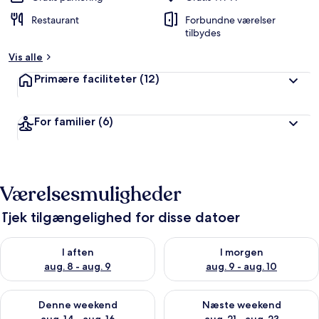
Restaurant
Forbundne værelser
tilbydes
Vis alle
Primære faciliteter
(12)
For familier
(6)
Værelsesmuligheder
Tjek tilgængelighed for disse datoer
Tjek tilgængelighed for i aften aug. 8 - aug. 9
Tjek tilgængelighed for i morg
I aften
I morgen
aug. 8 - aug. 9
aug. 9 - aug. 10
Tjek tilgængelighed for denne weekend aug. 14 - aug. 16
Tjek tilgængelighed for næste
Denne weekend
Næste weekend