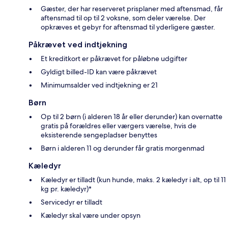
Gæster, der har reserveret prisplaner med aftensmad, får
aftensmad til op til 2 voksne, som deler værelse. Der
opkræves et gebyr for aftensmad til yderligere gæster.
Påkrævet ved indtjekning
Et kreditkort er påkrævet for påløbne udgifter
Gyldigt billed-ID kan være påkrævet
Minimumsalder ved indtjekning er 21
Børn
Op til 2 børn (i alderen 18 år eller derunder) kan overnatte
gratis på forældres eller værgers værelse, hvis de
eksisterende sengepladser benyttes
Børn i alderen 11 og derunder får gratis morgenmad
Kæledyr
Kæledyr er tilladt (kun hunde, maks. 2 kæledyr i alt, op til 11
kg pr. kæledyr)*
Servicedyr er tilladt
Kæledyr skal være under opsyn