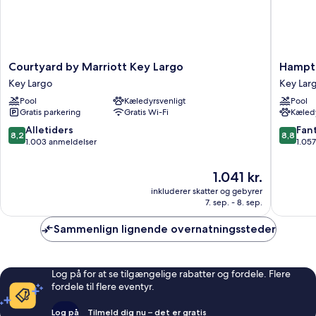
marina
Courtyard
Hampto
Courtyard by Marriott Key Largo
Hampto
by
Inn
Key Largo
Key Lar
Marriott
Key
Pool
Kæledyrsvenligt
Pool
Key
Largo
Gratis parkering
Gratis Wi-Fi
Kæledy
Largo
Manate
Key
Bay
8.2
8.8
Alletiders
Fant
8,2
8,8
Largo
Key
ud
ud
1.003 anmeldelser
1.05
Largo
af
af
10,
10,
Prisen
1.041 kr.
Alletiders,
Fantasti
er
inkluderer skatter og gebyrer
1.003
1.057
1.041 kr.
7. sep. - 8. sep.
anmeldelser
anmelde
Sammenlign lignende overnatningssteder
Log på for at se tilgængelige rabatter og fordele. Flere
fordele til flere eventyr.
Log på
Tilmeld dig nu – det er gratis