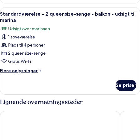
værelse
-
-
Indlæs
Et hotelværelse med to senge, et skrive
udsigt
9
1
Standardværelse - 2 queensize-senge - balkon - udsigt til
alle
kingsize-
til
marina
seng
billeder
marina
Udsigt over marinaen
-
af
balkon
1 soveværelse
Standardværelse
-
Plads til 4 personer
-
udsigt
til
2
2 queensize-senge
marina
queensize-
Gratis Wi-Fi
senge
Flere
Flere oplysninger
-
oplysninger
balkon
om
Se priser
Standardværelse
-
-
udsigt
2
Lignende overnatningssteder
til
queensize-
senge
marina
Courtyard by Marriott Key Largo
Hampton
-
balkon
-
udsigt
til