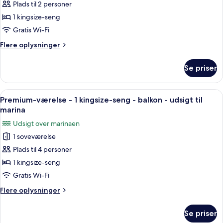
til
Plads til 2 personer
Standardværelse
pool
1 kingsize-seng
-
1
Gratis Wi-Fi
kingsize-
Flere
Flere oplysninger
seng
oplysninger
om
-
Se priser
Standardværelse
handicapvenligt
-
(Communications)
1
Indlæs
Et hotelværelse med en sofa, et skriv
7
kingsize-
Premium-værelse - 1 kingsize-seng - balkon - udsigt til
alle
seng
marina
-
billeder
Udsigt over marinaen
handicapvenligt
af
(Communications)
1 soveværelse
Premium-
Plads til 4 personer
værelse
-
1 kingsize-seng
1
Gratis Wi-Fi
kingsize-
Flere
Flere oplysninger
seng
oplysninger
-
om
Se priser
Premium-
balkon