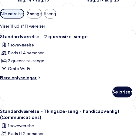
aug. 14 - aug. 16
aug. 21 - aug. 23
Tilgængelige
Alle værelser
2 senge
1 seng
filtre
for
Viser 11 ud af 11 værelser
værelser
Indlæs
Et hotelværelse med to senge, et skri
7
Standardværelse - 2 queensize-senge
alle
1 soveværelse
billeder
Plads til 4 personer
af
Standardværelse
2 queensize-senge
-
Gratis Wi-Fi
2
Flere
Flere oplysninger
queensize-
oplysninger
senge
om
Se priser
Standardværelse
-
2
Indlæs
Et hotelværelse med seng, sofa, skriv
3
queensize-
Standardværelse - 1 kingsize-seng - handicapvenligt
alle
senge
(Communications)
billeder
1 soveværelse
af
Plads til 2 personer
Standardværelse