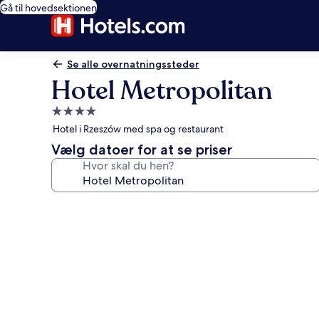
Gå til hovedsektionen
Se alle overnatningssteder
Hotel Metropolitan
4.0-
stjernet
Hotel i Rzeszów med spa og restaurant
overnatningssted
Vælg datoer for at se priser
Hvor skal du hen?
Billedgalleri
for
Hotel
Metropolitan