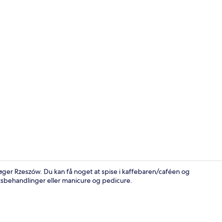
Deluxe-dobbe
ger Rzeszów. Du kan få noget at spise i kaffebaren/caféen og
tsbehandlinger eller manicure og pedicure.
Forhal