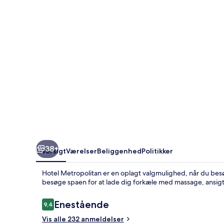
38+
Oversigt
Værelser
Beliggenhed
Politikker
Hotel Metropolitan er en oplagt valgmulighed, når du besø
besøge spaen for at lade dig forkæle med massage, ansig
Anmeldelser
Enestående
9,4
9,4 ud af 10.
Vis alle 232 anmeldelser