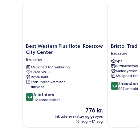
2
Best Western Plus Hotel Rzeszow City Center
Bristol Tradit
enkeltsenge
Best
Bristol
Best Western Plus Hotel Rzeszow
Bristol Trad
Western
Tradition
City Center
Rzeszów
Plus
and
Rzeszów
Spa
Hotel
Luxury
Lufthavnstra
Rzeszow
Mulighed for parkering
Rzeszów
Kæledyrsvenl
Gratis Wi-Fi
City
Mulighed for
Restaurant
Center
Forbundne værelser
9.4
Eneståe
Rzeszów
9,4
tilbydes
ud
557 anmeld
8.4
af
Alletiders
8,4
ud
10,
112 anmeldelser
af
Enestående,
Prisen
776 kr.
10,
557
er
Alletiders,
anmeldelser
inkluderer skatter og gebyrer
776 kr.
16. aug. - 17. aug.
112
anmeldelser