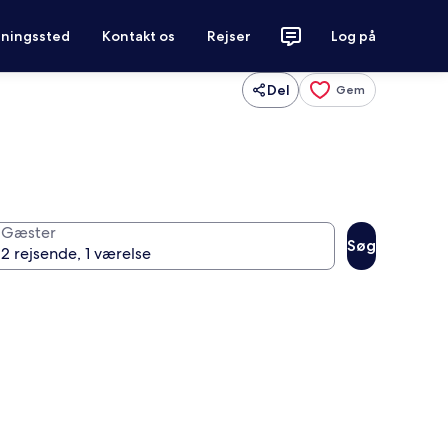
tningssted
Kontakt os
Rejser
Log på
Del
Gem
Gæster
Søg