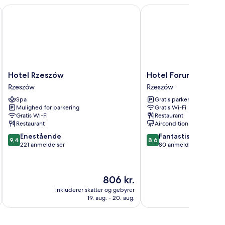
Hotel Rzeszów
Hotel Forum
Hotel
Hotel
Hotel Rzeszów
Hotel Forum
Rzeszów
Forum
Rzeszów
Rzeszów
Rzeszów
Rzeszów
Spa
Gratis parkering
Mulighed for parkering
Gratis Wi-Fi
Gratis Wi-Fi
Restaurant
Restaurant
Aircondition
9.4
8.6
Enestående
Fantastisk
9,4
8,6
ud
ud
221 anmeldelser
80 anmeldelser
af
af
10,
10,
Enestående,
Fantastisk,
Prisen
806 kr.
221
80
er
anmeldelser
anmeldelser
inkluderer skatter og gebyrer
inkluderer 
806 kr.
19. aug. - 20. aug.