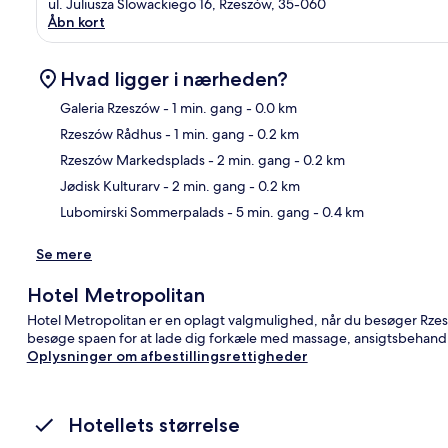
ul. Juliusza Slowackiego 16, Rzeszów, 35-060
Åbn kort
Hvad ligger i nærheden?
Galeria Rzeszów
- 1 min. gang
- 0.0 km
Rzeszów Rådhus
- 1 min. gang
- 0.2 km
Kor
Rzeszów Markedsplads
- 2 min. gang
- 0.2 km
Jødisk Kulturarv
- 2 min. gang
- 0.2 km
Lubomirski Sommerpalads
- 5 min. gang
- 0.4 km
Se mere
Hotel Metropolitan
Hotel Metropolitan er en oplagt valgmulighed, når du besøger Rzes
besøge spaen for at lade dig forkæle med massage, ansigtsbehandl
Oplysninger om afbestillingsrettigheder
Hotellets størrelse