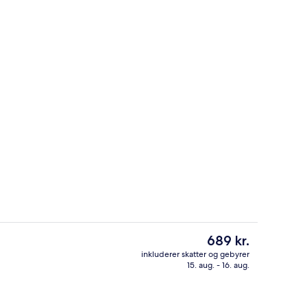
ltværelse | Minibar, pengeskab på værelset, skrivebord, mørklægningsgard
Udendørsområde
Den
689 kr.
nuværende
inkluderer skatter og gebyrer
pris
15. aug. - 16. aug.
Lobby
er
689 kr.