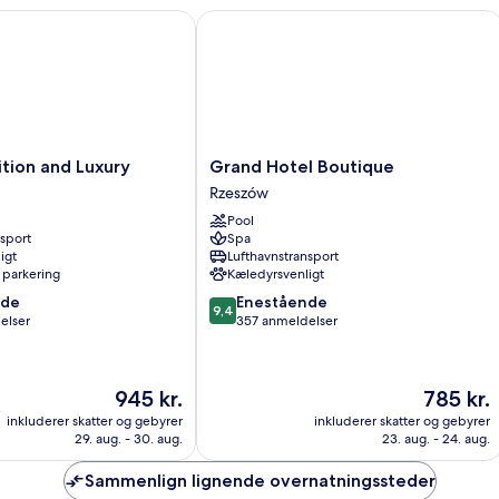
ion and Luxury
Grand Hotel Boutique
Grand
ition and Luxury
Grand Hotel Boutique
Hotel
Rzeszów
Boutique
Pool
Rzeszów
nsport
Spa
igt
Lufthavnstransport
 parkering
Kæledyrsvenligt
9.4
nde
Enestående
9,4
ud
elser
357 anmeldelser
af
10,
Enestående,
Prisen
Prisen
945 kr.
785 kr.
357
er
er
anmeldelser
inkluderer skatter og gebyrer
inkluderer skatter og gebyrer
945 kr.
785 kr.
29. aug. - 30. aug.
23. aug. - 24. aug.
Sammenlign lignende overnatningssteder