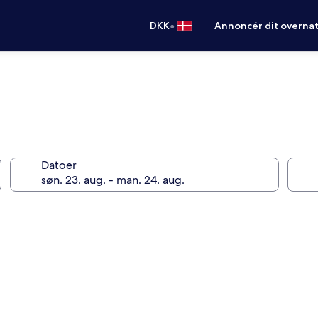
•
DKK
Annoncér dit overna
Datoer