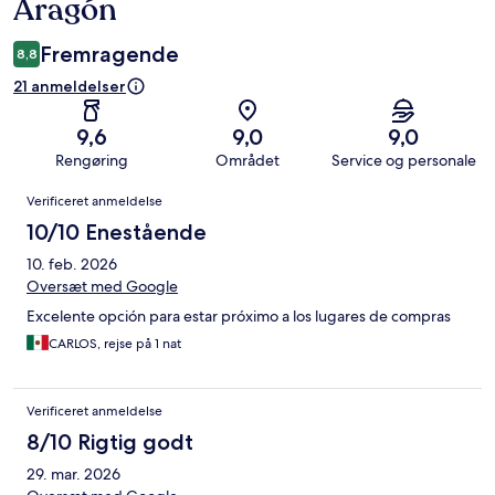
Aragón
Fremragende
8,8
21 anmeldelser
9,6
9,0
9,0
Rengøring
Området
Service og personale
Anmeldelser
Verificeret anmeldelse
10/10 Enestående
10. feb. 2026
Oversæt med Google
Excelente opción para estar próximo a los lugares de compras
CARLOS, rejse på 1 nat
Verificeret anmeldelse
8/10 Rigtig godt
29. mar. 2026