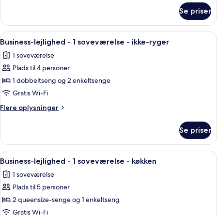
-
om
Se priser
køkken
Business-
lejlighed
(Estudio)
-
Indlæs
Et hotelværelse med en seng, fjernsyn
4
1
Business-lejlighed - 1 soveværelse - ikke-ryger
alle
queensize-
1 soveværelse
seng
billeder
-
Plads til 4 personer
af
køkken
Business-
1 dobbeltseng og 2 enkeltsenge
(Estudio)
lejlighed
Gratis Wi-Fi
-
Flere
Flere oplysninger
1
oplysninger
soveværelse
om
Se priser
Business-
-
lejlighed
ikke-
-
Indlæs
Et hotelværelse med to senge, et skriv
ryger
4
1
Business-lejlighed - 1 soveværelse - køkken
alle
soveværelse
1 soveværelse
-
billeder
ikke-
Plads til 5 personer
af
ryger
Business-
2 queensize-senge og 1 enkeltseng
lejlighed
Gratis Wi-Fi