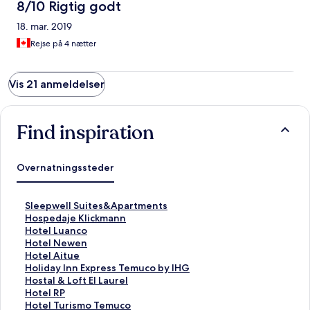
8/10 Rigtig godt
18. mar. 2019
Rejse på 4 nætter
Vis 21 anmeldelser
Find inspiration
Overnatningssteder
L
Sleepwell Suites&Apartments
i
L
Hospedaje Klickmann
n
i
L
Hotel Luanco
k
n
i
L
Hotel Newen
å
k
n
i
L
Hotel Aitue
b
å
k
n
i
L
Holiday Inn Express Temuco by IHG
n
b
å
k
n
i
L
Hostal & Loft El Laurel
e
n
b
å
k
n
i
L
Hotel RP
r
e
n
b
å
k
n
i
L
Hotel Turismo Temuco