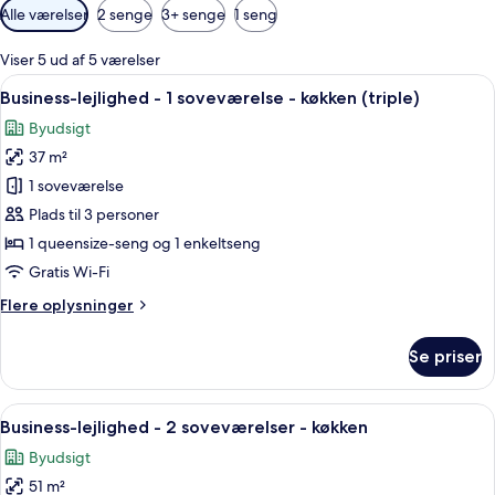
Tilgængelige
Alle værelser
2 senge
3+ senge
1 seng
filtre
for
Viser 5 ud af 5 værelser
værelser
Indlæs
Et soveværelse med en seng, sengebord
11
Business-lejlighed - 1 soveværelse - køkken (triple)
alle
Byudsigt
billeder
37 m²
af
Business-
1 soveværelse
lejlighed
Plads til 3 personer
-
1 queensize-seng og 1 enkeltseng
1
Gratis Wi-Fi
soveværelse
Flere
Flere oplysninger
-
oplysninger
køkken
om
Se priser
(triple)
Business-
lejlighed
-
Indlæs
Et soveværelse med en seng, et fjerns
4
1
Business-lejlighed - 2 soveværelser - køkken
alle
soveværelse
Byudsigt
-
billeder
køkken
51 m²
af