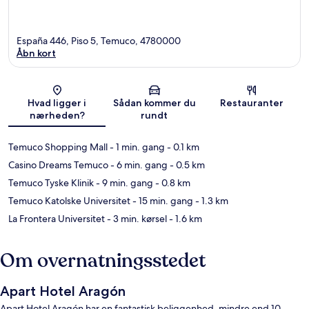
España 446, Piso 5, Temuco, 4780000
Åbn kort
Kort
Hvad ligger i
Sådan kommer du
Restauranter
nærheden?
rundt
Temuco Shopping Mall
- 1 min. gang
- 0.1 km
Casino Dreams Temuco
- 6 min. gang
- 0.5 km
Temuco Tyske Klinik
- 9 min. gang
- 0.8 km
Temuco Katolske Universitet
- 15 min. gang
- 1.3 km
La Frontera Universitet
- 3 min. kørsel
- 1.6 km
Om overnatningsstedet
Apart Hotel Aragón
Apart Hotel Aragón har en fantastisk beliggenhed, mindre end 10