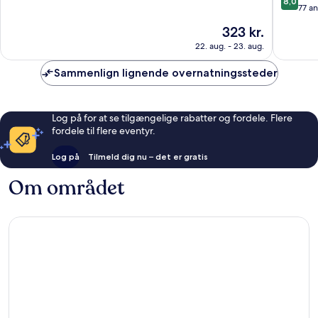
8,0
ud
77 a
af
af
10,
Prisen
323 kr.
10,
Enestående,
er
Alletider
22. aug. - 23. aug.
4
323 kr.
77
anmeldelser
anmelde
Sammenlign lignende overnatningssteder
Log på for at se tilgængelige rabatter og fordele. Flere
fordele til flere eventyr.
Log på
Tilmeld dig nu – det er gratis
Om området