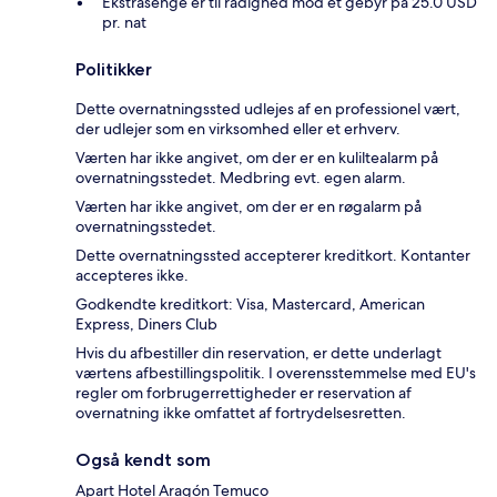
Ekstrasenge er til rådighed mod et gebyr på 25.0 USD
pr. nat
Politikker
Dette overnatningssted udlejes af en professionel vært,
der udlejer som en virksomhed eller et erhverv.
Værten har ikke angivet, om der er en kuliltealarm på
overnatningsstedet. Medbring evt. egen alarm.
Værten har ikke angivet, om der er en røgalarm på
overnatningsstedet.
Dette overnatningssted accepterer kreditkort. Kontanter
accepteres ikke.
Godkendte kreditkort: Visa, Mastercard, American
Express, Diners Club
Hvis du afbestiller din reservation, er dette underlagt
værtens afbestillingspolitik. I overensstemmelse med EU's
regler om forbrugerrettigheder er reservation af
overnatning ikke omfattet af fortrydelsesretten.
Også kendt som
Apart Hotel Aragón Temuco