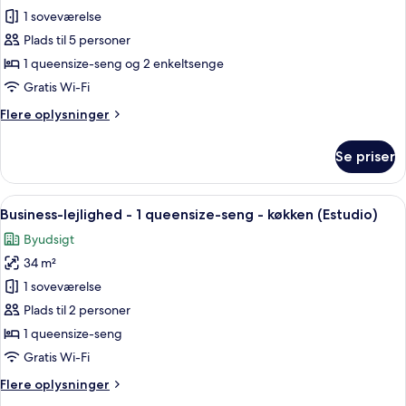
(triple)
Business-
1 soveværelse
lejlighed
Plads til 5 personer
-
1 queensize-seng og 2 enkeltsenge
2
Gratis Wi-Fi
soveværelser
Flere
Flere oplysninger
-
oplysninger
køkken
om
Se priser
Business-
lejlighed
-
Indlæs
Et hotelværelse med en seng, en sofa,
10
2
Business-lejlighed - 1 queensize-seng - køkken (Estudio)
alle
soveværelser
Byudsigt
-
billeder
køkken
34 m²
af
Business-
1 soveværelse
lejlighed
Plads til 2 personer
-
1 queensize-seng
1
Gratis Wi-Fi
queensize-
Flere
Flere oplysninger
seng
oplysninger