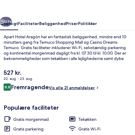
rige
Næste
27+
Oversigt
Faciliteter
Beliggenhed
Priser
Politikker
Apart Hotel Aragón har en fantastisk beliggenhed, mindre end 10
minutters gang fra Temuco Shopping Mall og Casino Dreams
Temuco. Gratis faciliteter inkluderer Wi-Fi, selvstændig parkering
og kontinental morgenmad dagligt fra kl. 07.30 til kl. 10.00. Der er
bekvemmeligheder som tekøkken i alle lejlighederne samt dybe
badekar og LCD-tv'er.
Den
527 kr.
nuværende
22. aug. - 23. aug.
pris
Anmeldelser
Fremragende
Skrivebord, arbejdsområde til bærbare
8,8
er
Vis alle 21 anmeldelser
8,8 ud af 10.
527 kr.
Populære faciliteter
Gratis morgenmad
Tekøkken
Gratis parkering
Gratis Wi-Fi