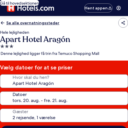
Gå til hovedsektionen
Hent appen
Se alle overnatningssteder
Hele lejligheden
Apart Hotel Aragón
3.0-
stjernet
Denne lejlighed ligger få trin fra Temuco Shopping Mall
overnatningssted
Vælg datoer for at se priser
Hvor skal du hen?
Datoer
Gæster