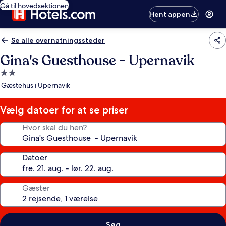
Gå til hovedsektionen
Hent appen
Se alle overnatningssteder
Gina's Guesthouse - Upernavik
2.0-
stjernet
Gæstehus i Upernavik
overnatningssted
Vælg datoer for at se priser
Hvor skal du hen?
Datoer
Gæster
Søg