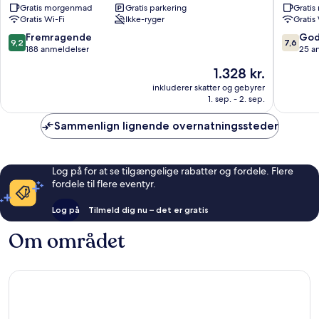
Gratis morgenmad
Gratis parkering
Grati
Ilulissat
Aasiaat
Gratis Wi-Fi
Ikke-ryger
Gratis
9.2
7.6
Fremragende
God
9,2
7,6
ud
ud
188 anmeldelser
25 a
af
af
Prisen
1.328 kr.
10,
10,
er
Fremragende,
Godt,
inkluderer skatter og gebyrer
1.328 kr.
1. sep. - 2. sep.
188
25
anmeldelser
anmelde
Sammenlign lignende overnatningssteder
Log på for at se tilgængelige rabatter og fordele. Flere
fordele til flere eventyr.
Log på
Tilmeld dig nu – det er gratis
Om området