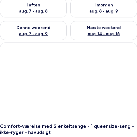
Tjek tilgængelighed for i aften aug. 7 - aug. 8
Tjek tilgængelighed for i morg
I aften
I morgen
aug. 7 - aug. 8
aug. 8 - aug. 9
Tjek tilgængelighed for denne weekend aug. 7 - aug. 9
Tjek tilgængelighed for næste
Denne weekend
Næste weekend
aug. 7 - aug. 9
aug. 14 - aug. 16
Comfort-værelse med 2 enkeltsenge - 1 queensize-seng -
ikke-ryger - havudsigt