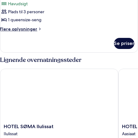
Havudsigt
Plads til 3 personer
1 queensize-seng
Flere
Flere oplysninger
oplysninger
om
Se priser
Comfort-
værelse
med
Lignende overnatningssteder
2
enkeltsenge
HOTEL SØMA Ilulissat
HOTEL S
-
1
queensize-
seng
-
ikke-
ryger
-
havudsigt
HOTEL
HOTEL
HOTEL SØMA Ilulissat
HOTEL
SØMA
SØMA
Ilulissat
Aasiaat
Ilulissat
Aasiaat