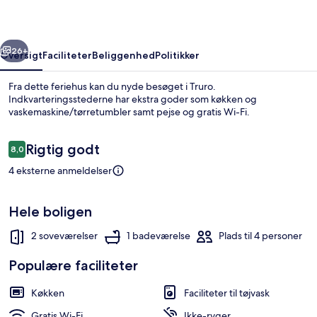
rige
Næste
26+
Oversigt
Faciliteter
Beliggenhed
Politikker
Fra dette feriehus kan du nyde besøget i Truro.
Indkvarteringsstederne har ekstra goder som køkken og
vaskemaskine/tørretumbler samt pejse og gratis Wi-Fi.
Anmeldelser
Rigtig godt
8,0
8,0 ud af 10.
4 eksterne anmeldelser
Udsigt fra overnatningsstedet
Hele boligen
2 soveværelser
1 badeværelse
Plads til 4 personer
Populære faciliteter
Køkken
Faciliteter til tøjvask
Gratis Wi-Fi
Ikke-ryger