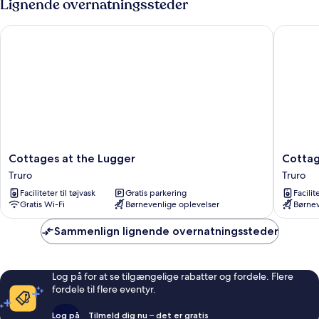
Lignende overnatningssteder
Cottages at the Lugger
Cottage 
Cottages
Cottage
Cottages at the Lugger
Cottag
at
in
Truro
Truro
the
Cornwal
Faciliteter til tøjvask
Gratis parkering
Facilit
Lugger
With
Gratis Wi-Fi
Børnevenlige oplevelser
Børnev
Truro
Sea
Views
Sammenlign lignende overnatningssteder
&
BBQ
Truro
Log på for at se tilgængelige rabatter og fordele. Flere
fordele til flere eventyr.
Log på
Tilmeld dig nu – det er gratis