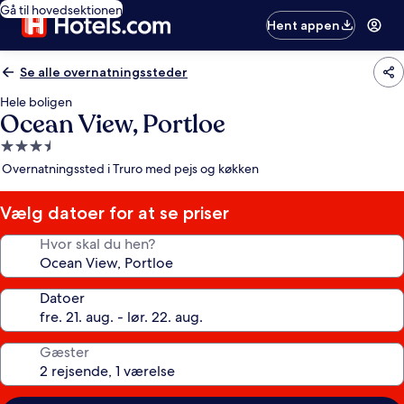
Gå til hovedsektionen
Hent appen
Se alle overnatningssteder
Hele boligen
Ocean View, Portloe
3.5-
stjernet
Overnatningssted i Truro med pejs og køkken
overnatningssted
Vælg datoer for at se priser
Hvor skal du hen?
Datoer
Gæster