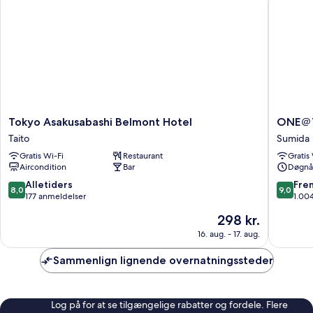
Tokyo
ONE
Tokyo Asakusabashi Belmont Hotel
ONE＠T
Asakusabashi
＠
Taito
Sumida
Belmont
Tokyo
Gratis Wi-Fi
Restaurant
Gratis
Hotel
by
Aircondition
Bar
Døgnå
Taito
insomni
Sumida
8.0
9.0
Alletiders
Fre
8,0
9,0
ud
ud
177 anmeldelser
1.00
af
af
Prisen
298 kr.
10,
10,
er
Alletiders,
Fremrag
16. aug. - 17. aug.
298 kr.
177
1.004
anmeldelser
anmelde
Sammenlign lignende overnatningssteder
Log på for at se tilgængelige rabatter og fordele. Flere