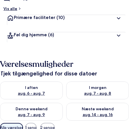
Vis alle
Primære faciliteter
(10)
Føl dig hjemme
(6)
Værelsesmuligheder
Tjek tilgængelighed for disse datoer
Tjek tilgængelighed for i aften aug. 6 - aug. 7
Tjek tilgængelighed for i morg
I aften
I morgen
aug. 6 - aug. 7
aug. 7 - aug. 8
Tjek tilgængelighed for denne weekend aug. 7 - aug. 9
Tjek tilgængelighed for næste
Denne weekend
Næste weekend
aug. 7 - aug. 9
aug. 14 - aug. 16
Tilgængelige
Alle værelser
1 seng
2 senge