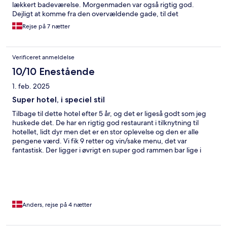
lækkert badeværelse. Morgenmaden var også rigtig god.
Dejligt at komme fra den overvældende gade, til det
minimalistiske hotel efterfølgende
Rejse på 7 nætter
Verificeret anmeldelse
10/10 Enestående
1. feb. 2025
Super hotel, i speciel stil
Tilbage til dette hotel efter 5 år, og det er ligeså godt som jeg
huskede det. De har en rigtig god restaurant i tilknytning til
hotellet, lidt dyr men det er en stor oplevelse og den er alle
pengene værd. Vi fik 9 retter og vin/sake menu, det var
fantastisk. Der ligger i øvrigt en super god rammen bar lige i
nærheden Yamakasa no Rya, den skal man bare prøve!
Anders, rejse på 4 nætter