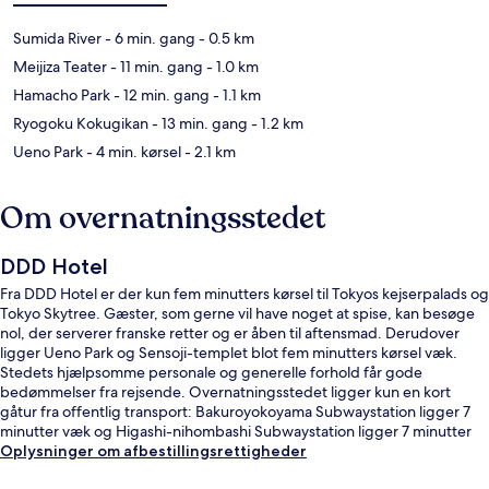
Sumida River
- 6 min. gang
- 0.5 km
Meijiza Teater
- 11 min. gang
- 1.0 km
Hamacho Park
- 12 min. gang
- 1.1 km
Ryogoku Kokugikan
- 13 min. gang
- 1.2 km
Ueno Park
- 4 min. kørsel
- 2.1 km
Om overnatningsstedet
DDD Hotel
Fra DDD Hotel er der kun fem minutters kørsel til Tokyos kejserpalads og
Tokyo Skytree. Gæster, som gerne vil have noget at spise, kan besøge
nol, der serverer franske retter og er åben til aftensmad. Derudover
ligger Ueno Park og Sensoji-templet blot fem minutters kørsel væk.
Stedets hjælpsomme personale og generelle forhold får gode
bedømmelser fra rejsende. Overnatningsstedet ligger kun en kort
gåtur fra offentlig transport: Bakuroyokoyama Subwaystation ligger 7
minutter væk og Higashi-nihombashi Subwaystation ligger 7 minutter
derfra.
Oplysninger om afbestillingsrettigheder