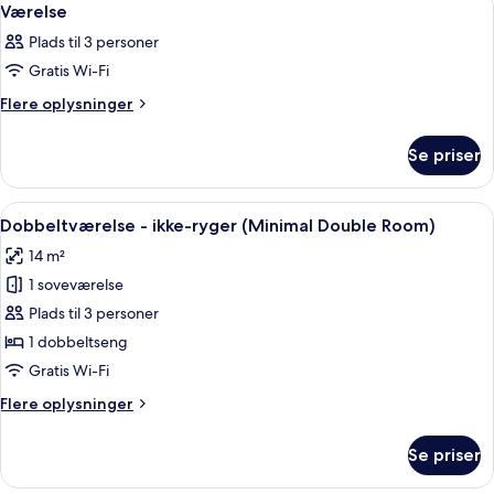
7
Værelse
alle
Plads til 3 personer
billeder
Gratis Wi-Fi
af
Værelse
Flere
Flere oplysninger
oplysninger
om
Se priser
Værelse
Indlæs
Et hotelværelse med en stor seng, et
9
Dobbeltværelse - ikke-ryger (Minimal Double Room)
alle
14 m²
billeder
1 soveværelse
af
Dobbeltværelse
Plads til 3 personer
-
1 dobbeltseng
ikke-
Gratis Wi-Fi
ryger
Flere
Flere oplysninger
(Minimal
oplysninger
Double
om
Se priser
Dobbeltværelse
Room)
-