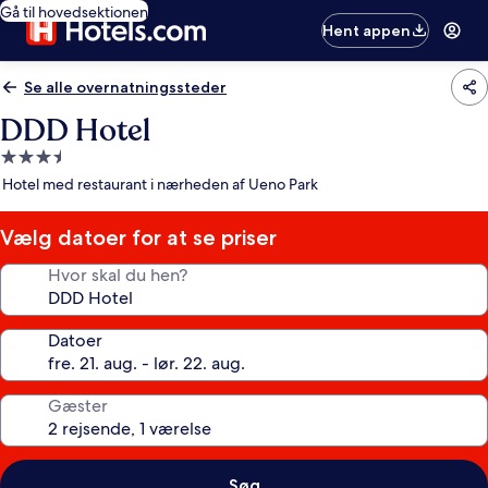
Gå til hovedsektionen
Hent appen
Se alle overnatningssteder
DDD Hotel
3.5-
stjernet
Hotel med restaurant i nærheden af Ueno Park
overnatningssted
Vælg datoer for at se priser
Hvor skal du hen?
Datoer
Gæster
Søg