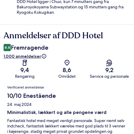
DDD Hotel ligger i Chuo, kun 7 minutters gang fra
Bakuroyokoyama Subwaystation og 15 minutters gang fra
Ryogoku Kokugikan.
Anmeldelser af DDD Hotel
Anmeldelser
Fremragende
8,8
1.000 anmeldelser
9,4
8,6
9,2
Rengøring
Området
Service og personale
Anmeldelser
Verificeret anmeldelse
10/10 Enestående
24. maj 2024
Minimalistisk, lækkert og alle pengene værd
Fantastisk hotel med meget venligt personale. Super nemt selv
indcheck, fantastisk lækkert værelse med god plads til 3 venner
i køjesenge, stadig meget privat grundet opdelingen og