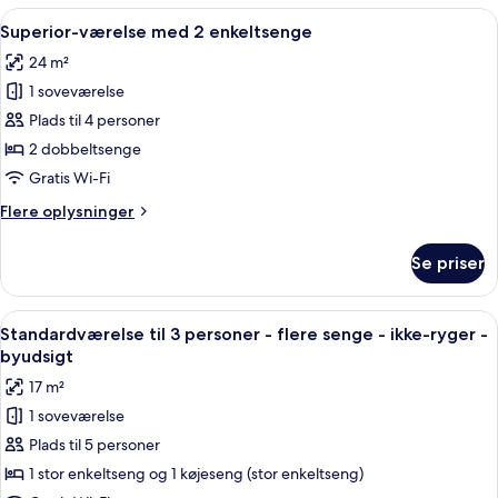
ikke-
Indlæs
Et hotelværelse med to senge, et skriv
11
ryger
Superior-værelse med 2 enkeltsenge
alle
(Minimal
24 m²
Double
billeder
Room)
1 soveværelse
af
Superior-
Plads til 4 personer
værelse
2 dobbeltsenge
med
Gratis Wi-Fi
2
Flere
Flere oplysninger
enkeltsenge
oplysninger
om
Se priser
Superior-
værelse
med
Indlæs
En smal gang med en køjeseng til venstr
12
2
Standardværelse til 3 personer - flere senge - ikke-ryger -
alle
enkeltsenge
byudsigt
billeder
17 m²
af
1 soveværelse
Standardværelse
Plads til 5 personer
til
3
1 stor enkeltseng og 1 køjeseng (stor enkeltseng)