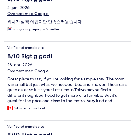
2. jun. 2026
Oversæt med Google
위치가 살짝 아쉽지만 만족스러웠습니다.
minyoung, rejse på 6 nætter
Verificeret anmeldelse
8/10 Rigtig godt
28. apr. 2026
Oversæt med Google
Great place to stay if you're looking for a simple stay! The room
was small but just what we needed; bed and shower. The area is
quite quiet so if it's your first time in Tokyo maybe find a
different neighbourhood to get more of a fun vibe. But it's
great for the price and close to the metro. Very kind and
accommodating staff!
Zahra, rejse på 1 nat
Verificeret anmeldelse