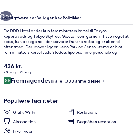
rige
Næste
72+
Oversigt
Værelser
Beliggenhed
Politikker
Fra DDD Hotel er der kun fem minutters kørsel til Tokyos
kejserpalads og Tokyo Skytree. Gæster, som gerne vil have noget at
spise, kan besøge nol, der serverer franske retter og er åben til
aftensmad. Derudover ligger Ueno Park og Sensoji-templet blot
fem minutters kørsel væk. Stedets hjælpsomme personale og
generelle forhold får gode bedømmelser fra rejsende.
Overnatningsstedet ligger kun en kort gåtur fra offentlig transport:
Den
436 kr.
Bakuroyokoyama Subwaystation ligger 7 minutter væk og Higashi-
nuværende
20. aug. - 21. aug.
nihombashi Subwaystation ligger 7 minutter derfra.
pris
Anmeldelser
Fremragende
Overnatningsstedets facade
8,8
er
Vis alle 1.000 anmeldelser
8,8 ud af 10.
436 kr.
Populære faciliteter
Gratis Wi-Fi
Restaurant
Aircondition
Døgnåben reception
Ikke-ryger