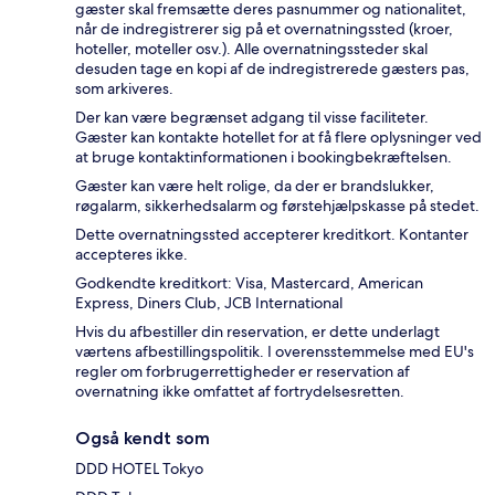
gæster skal fremsætte deres pasnummer og nationalitet,
når de indregistrerer sig på et overnatningssted (kroer,
hoteller, moteller osv.). Alle overnatningssteder skal
desuden tage en kopi af de indregistrerede gæsters pas,
som arkiveres.
Der kan være begrænset adgang til visse faciliteter.
Gæster kan kontakte hotellet for at få flere oplysninger ved
at bruge kontaktinformationen i bookingbekræftelsen.
Gæster kan være helt rolige, da der er brandslukker,
røgalarm, sikkerhedsalarm og førstehjælpskasse på stedet.
Dette overnatningssted accepterer kreditkort. Kontanter
accepteres ikke.
Godkendte kreditkort: Visa, Mastercard, American
Express, Diners Club, JCB International
Hvis du afbestiller din reservation, er dette underlagt
værtens afbestillingspolitik. I overensstemmelse med EU's
regler om forbrugerrettigheder er reservation af
overnatning ikke omfattet af fortrydelsesretten.
Også kendt som
DDD HOTEL Tokyo