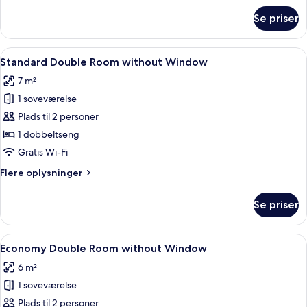
om
Se priser
Economy-
dobbeltværelse
Indlæs
Et moderne hotelværelse med seng, se
13
Standard Double Room without Window
alle
7 m²
billeder
1 soveværelse
af
Standard
Plads til 2 personer
Double
1 dobbeltseng
Room
Gratis Wi-Fi
without
Flere
Flere oplysninger
Window
oplysninger
om
Se priser
Standard
Double
Room
Indlæs
Et hotelværelse med et bypanorama-m
9
without
Economy Double Room without Window
alle
Window
6 m²
billeder
1 soveværelse
af
Economy
Plads til 2 personer