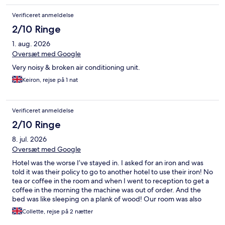
Verificeret anmeldelse
2/10 Ringe
1. aug. 2026
Oversæt med Google
Very noisy & broken air conditioning unit.
Keiron, rejse på 1 nat
Verificeret anmeldelse
2/10 Ringe
8. jul. 2026
Oversæt med Google
Hotel was the worse I’ve stayed in. I asked for an iron and was
told it was their policy to go to another hotel to use their iron! No
tea or coffee in the room and when I went to reception to get a
coffee in the morning the machine was out of order. And the
bed was like sleeping on a plank of wood! Our room was also
right near reception so there was a lot of noise. On a plus (if
Collette, rejse på 2 nætter
there can be one), the air conditioning worked.