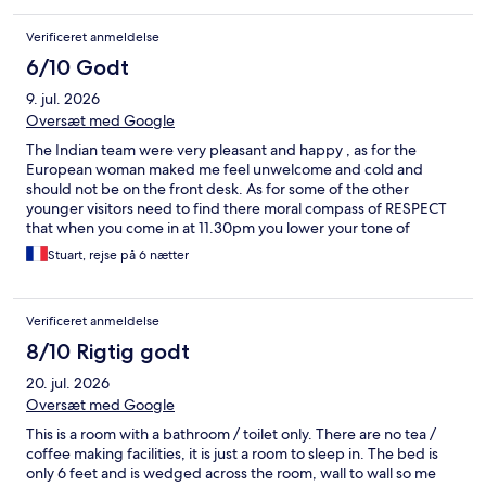
Verificeret anmeldelse
6/10 Godt
9. jul. 2026
Oversæt med Google
The Indian team were very pleasant and happy , as for the
European woman maked me feel unwelcome and cold and
should not be on the front desk. As for some of the other
younger visitors need to find there moral compass of RESPECT
that when you come in at 11.30pm you lower your tone of
conversation and don't slam doors seriously lacking good
Stuart, rejse på 6 nætter
manners !!
Verificeret anmeldelse
8/10 Rigtig godt
20. jul. 2026
Oversæt med Google
This is a room with a bathroom / toilet only. There are no tea /
coffee making facilities, it is just a room to sleep in. The bed is
only 6 feet and is wedged across the room, wall to wall so me