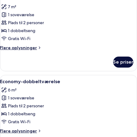
alle
7 m²
billeder
1 soveværelse
af
Standard-
Plads til 2 personer
dobbeltværelse
1 dobbeltseng
Gratis Wi-Fi
Flere
Flere oplysninger
oplysninger
om
Se priser
Standard-
dobbeltværelse
Indlæs
Et hotelværelse med en seng, et vindu
6
Economy-dobbeltværelse
alle
6 m²
billeder
1 soveværelse
af
Economy-
Plads til 2 personer
dobbeltværelse
1 dobbeltseng
Gratis Wi-Fi
Flere
Flere oplysninger
oplysninger