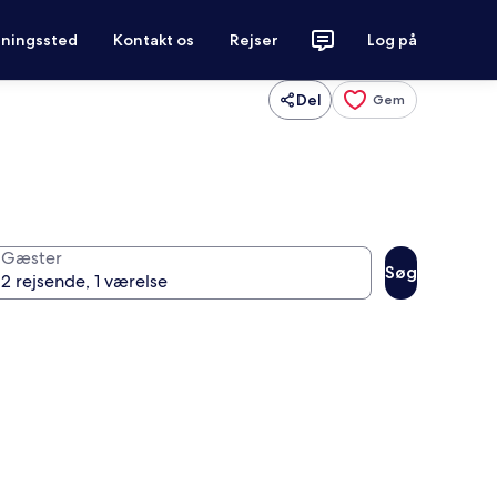
tningssted
Kontakt os
Rejser
Log på
Del
Gem
Gæster
Søg