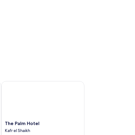
keltsenge
The Palm Hotel
The
The Palm Hotel
Palm
Kafr el Shaikh
Hotel