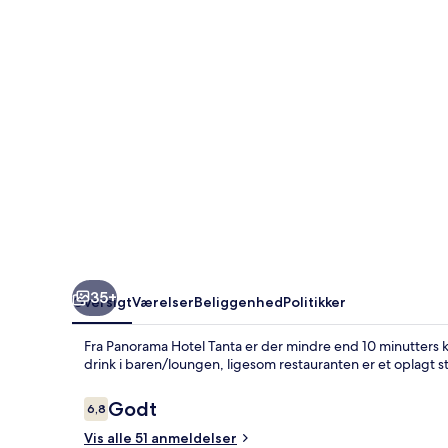
35+
Oversigt
Værelser
Beliggenhed
Politikker
Fra Panorama Hotel Tanta er der mindre end 10 minutters kø
drink i baren/loungen, ligesom restauranten er et oplagt sted
Anmeldelser
Godt
6,8
6,8 ud af 10.
Vis alle 51 anmeldelser