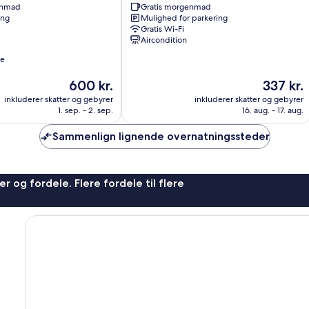
enmad
Gratis morgenmad
Kafr
ing
Mulighed for parkering
El-
Gratis Wi-Fi
Sheikh
Aircondition
Kafr
el
se
Shaikh
Prisen
Prisen
600 kr.
337 kr.
er
er
inkluderer skatter og gebyrer
inkluderer skatter og gebyrer
600 kr.
337 kr.
1. sep. - 2. sep.
16. aug. - 17. aug.
Sammenlign lignende overnatningssteder
r og fordele. Flere fordele til flere