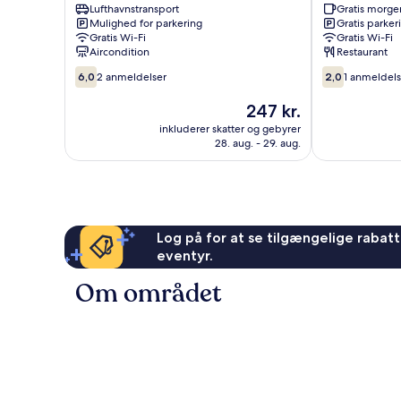
Lufthavnstransport
Gratis morg
Tanta
Tenth
Mulighed for parkering
Gratis parker
of
Gratis Wi-Fi
Gratis Wi-Fi
Ramadan
Aircondition
Restaurant
City
6.0
2.0
6,0
2 anmeldelser
2,0
1 anmeldel
ud
ud
af
af
Prisen
247 kr.
10,
10,
er
inkluderer skatter og gebyrer
2
1
247 kr.
28. aug. - 29. aug.
anmeldelser
anmeldelse
Log på for at se tilgængelige rabatte
eventyr.
Om området