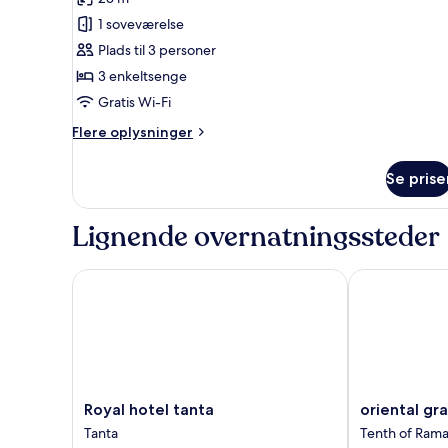
billeder
1 soveværelse
af
Værelse
Plads til 3 personer
til
3 enkeltsenge
3
Gratis Wi-Fi
personer
Flere
Flere oplysninger
oplysninger
om
Se prise
Værelse
til
3
Lignende overnatningssteder
personer
Royal hotel tanta
oriental grand
Royal
oriental
Royal hotel tanta
oriental gr
hotel
grand
Tanta
Tenth of Rama
tanta
plaza