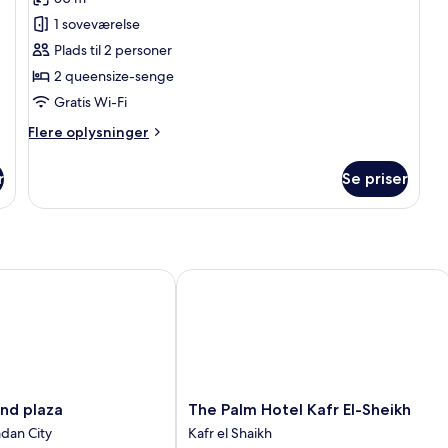
billeder
en
1 soveværelse
af
Suite
Plads til 2 personer
2 queensize-senge
Gratis Wi-Fi
Flere
Flere oplysninger
oplysninger
om
r
Se priser
Suite
 plaza
The Palm Hotel Kafr El-Sheikh
The
and plaza
The Palm Hotel Kafr El-Sheikh
Palm
dan City
Kafr el Shaikh
Hotel