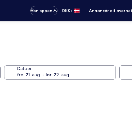
•
Åbn appen
DKK
Annoncér dit overna
Datoer