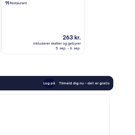
Restaurant
Kafr
el
Shaikh
Prisen
263 kr.
er
inkluderer skatter og gebyrer
263 kr.
5. sep. - 6. sep.
Log på
Tilmeld dig nu – det er gratis