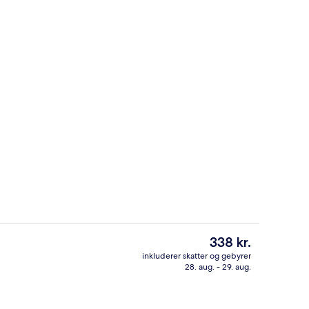
gardiner, gratis Wi-Fi, sengetøj
Reception
Den
338 kr.
nuværende
inkluderer skatter og gebyrer
pris
28. aug. - 29. aug.
ladskærms-tv med satellitkanaler, tv
Overnatningsstedets facade
er
338 kr.