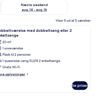
d aug. 7 - aug. 9
Tjek tilgængelighed for næste weekend aug. 14 - aug. 16
Næste weekend
aug. 14 - aug. 16
Viser 5 ud af 5 værelser
ng, et skrivebord og et spejl.
ndlæs
Et hotelværelse med to senge, et skrivebord, 
7
obbeltværelse med dobbeltseng eller 2
le
nkeltsenge
illeder
20 m²
f
1 soveværelse
obbeltværelse
Plads til 2 personer
ed
obbeltseng
1 queensize-seng ELLER 2 enkeltsenge
ler
Gratis Wi-Fi
ere
ere oplysninger
nkeltsenge
lysninger
m
Se priser
bbeltværelse
ed
bbeltseng
rativ sengegavl og en stol.
ler