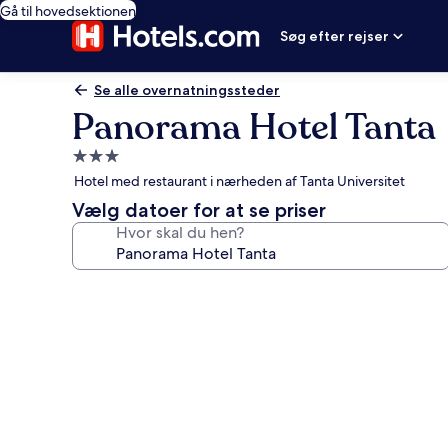
Gå til hovedsektionen
Søg efter rejser
Se alle overnatningssteder
Panorama Hotel Tanta
3.0-
stjernet
Hotel med restaurant i nærheden af Tanta Universitet
overnatningssted
Vælg datoer for at se priser
Hvor skal du hen?
Billedgalleri
for
Panorama
Hotel
Tanta