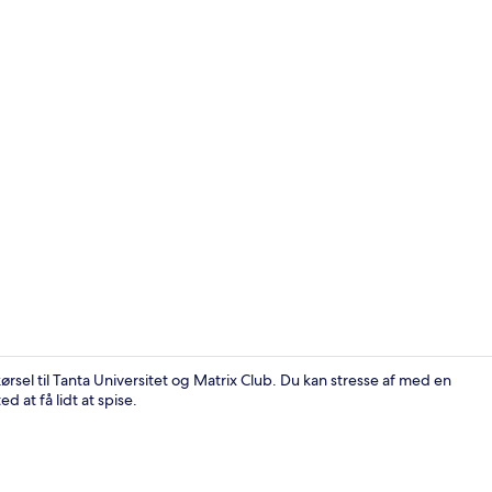
Mørklægnings
rsel til Tanta Universitet og Matrix Club. Du kan stresse af med en
 at få lidt at spise.
46-tommers f