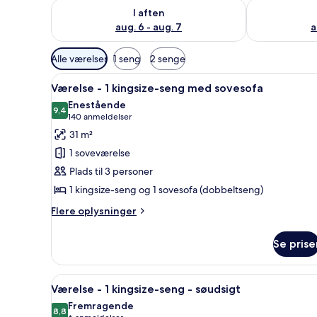
Tjek tilgængelighed for i aften aug. 6 - aug. 7
Tjek tilgænge
I aften
aug. 6 - aug. 7
a
Tilgængelige
Alle værelser
1 seng
2 senge
filtre
Indlæs
Et hotelværelse med seng, skrive
for
9
Værelse - 1 kingsize-seng med sovesofa
alle
værelser
Enestående
billeder
9,4
9,4 ud af 10
(140
140 anmeldelser
af
anmeldelser)
31 m²
Værelse
1 soveværelse
-
Plads til 3 personer
1
1 kingsize-seng og 1 sovesofa (dobbeltseng)
kingsize-
seng
Flere
Flere oplysninger
oplysninger
med
om
sovesofa
Se prise
Værelse
-
1
Indlæs
Et hotelværelse med seng, skrive
7
kingsize-
Værelse - 1 kingsize-seng - søudsigt
alle
seng
Fremragende
med
billeder
8,8
8,8 ud af 10