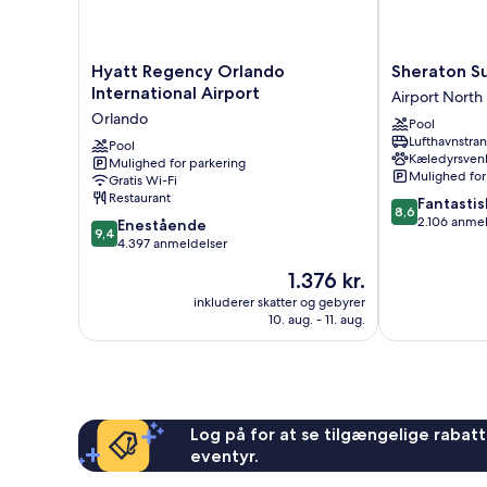
Tub)
Hyatt
Sheraton
Hyatt Regency Orlando
Sheraton Su
Regency
Suites
International Airport
Airport North
Orlando
Orlando
Orlando
Pool
International
Airport
Lufthavnstra
Airport
Pool
Airport
Kæledyrsvenl
Mulighed for parkering
Orlando
North
Mulighed for
Gratis Wi-Fi
Restaurant
8.6
Fantastis
8,6
ud
2.106 anme
9.4
Enestående
9,4
af
ud
4.397 anmeldelser
10,
af
Prisen
1.376 kr.
Fantastisk,
10,
er
2.106
Enestående,
inkluderer skatter og gebyrer
1.376 kr.
anmeldelser
10. aug. - 11. aug.
4.397
anmeldelser
Log på for at se tilgængelige rabatte
eventyr.