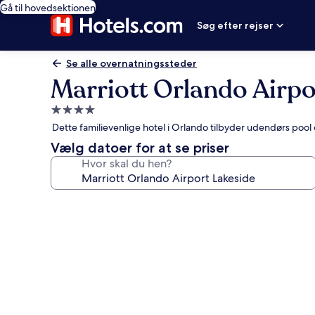
Gå til hovedsektionen
Søg efter rejser
Se alle overnatningssteder
Marriott Orlando Airpo
4.0-
stjernet
Dette familievenlige hotel i Orlando tilbyder udendørs pool
overnatningssted
Vælg datoer for at se priser
Hvor skal du hen?
Billedgalleri
for
Marriott
Orlando
Airport
Lakeside