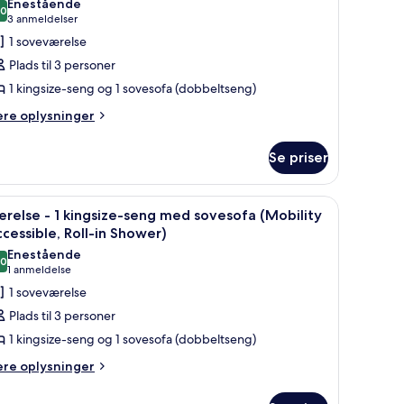
Enestående
,0
f
10,0 ud af 10
(3
3 anmeldelser
ærelse
anmeldelser)
1 soveværelse
Plads til 3 personer
1 kingsize-seng og 1 sovesofa (dobbeltseng)
ingsize-
ere
ere oplysninger
eng
lysninger
ed
m
Se priser
ovesofa
relse
Hearing
ccessible)
ebord, en stol, en lampe og udsigt over byen.
ndlæs
Et hotelværelse med seng, skrivebord, stol og ud
7
ngsize-
relse - 1 kingsize-seng med sovesofa (Mobility
le
ng
cessible, Roll-in Shower)
ed
illeder
Enestående
vesofa
,0
f
10,0 ud af 10
(1
1 anmeldelse
earing
ærelse
anmeldelse)
1 soveværelse
cessible)
Plads til 3 personer
1 kingsize-seng og 1 sovesofa (dobbeltseng)
ingsize-
ere
ere oplysninger
eng
lysninger
ed
m