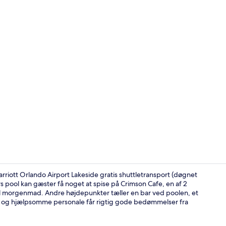
Lobby
riott Orlando Airport Lakeside gratis shuttletransport (døgnet
rs pool kan gæster få noget at spise på Crimson Cafe, en af 2
til morgenmad. Andre højdepunkter tæller en bar ved poolen, et
2 restaurant
ol og hjælpsomme personale får rigtig gode bedømmelser fra