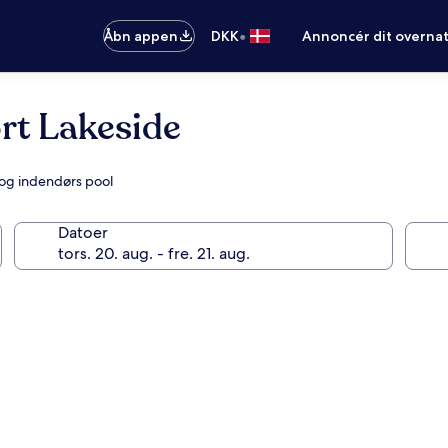
•
Åbn appen
DKK
Annoncér dit overna
rt Lakeside
 og indendørs pool
Datoer