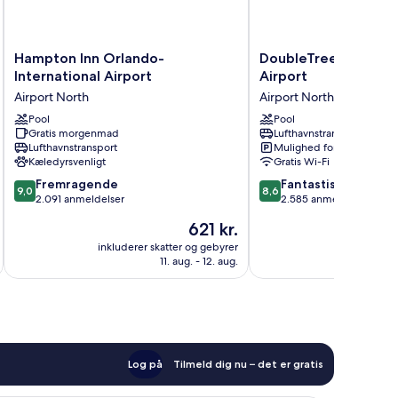
Hampton
DoubleTree
Hampton Inn Orlando-
DoubleTree by Hilto
Inn
by
International Airport
Airport
Orlando-
Hilton
Airport North
Airport North
International
Orlando
Airport
Pool
Airport
Pool
Gratis morgenmad
Lufthavnstransport
Airport
Airport
Lufthavnstransport
Mulighed for parkering
North
North
Kæledyrsvenligt
Gratis Wi-Fi
9.0
8.6
Fremragende
Fantastisk
9,0
8,6
ud
ud
2.091 anmeldelser
2.585 anmeldelser
af
af
Prisen
621 kr.
10,
10,
er
Fremragende,
Fantastisk,
inkluderer skatter og gebyrer
inkluderer 
621 kr.
11. aug. - 12. aug.
2.091
2.585
anmeldelser
anmeldelser
Log på
Tilmeld dig nu – det er gratis