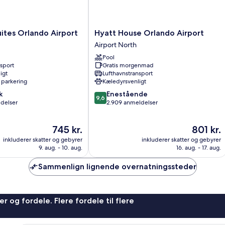
Hyatt
ites Orlando Airport
Hyatt House Orlando Airport
House
Airport North
Orlando
Pool
Airport
nsport
Gratis morgenmad
Airport
igt
Lufthavnstransport
North
 parkering
Kæledyrsvenligt
9.6
k
Enestående
9,6
ud
ldelser
2.909 anmeldelser
af
10,
Prisen
Prisen
745 kr.
801 kr.
Enestående,
er
er
2.909
inkluderer skatter og gebyrer
inkluderer skatter og gebyrer
745 kr.
801 kr.
anmeldelser
9. aug. - 10. aug.
16. aug. - 17. aug.
Sammenlign lignende overnatningssteder
r og fordele. Flere fordele til flere