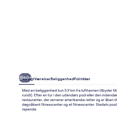
60+
Oversigt
Værelser
Beliggenhed
Politikker
Med en beliggenhed kun 5,9 km fra lufthavnen tilbyder Mar
rundt). Efter en tur i den udendørs pool eller den indendø
restauranter, der serverer amerikanske retter og er åben 
døgnåbent fitnesscenter og et fitnesscenter. Stedets po
rejsende.