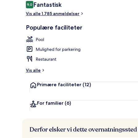
Anmeldelser
Fantastisk
9,0
9,0 ud af 10.
Vis alle 1.785 anmeldelser
Udsigt fra væ
Populære faciliteter
Pool
Mulighed for parkering
Restaurant
Vis alle
Primære faciliteter
(12)
For familier
(6)
Derfor elsker vi dette overnatningssted