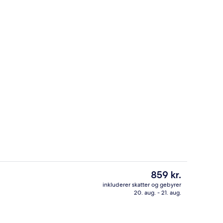
Mødefaciliteter
Den
859 kr.
nuværende
inkluderer skatter og gebyrer
pris
20. aug. - 21. aug.
er, der serverer morgenmad, frokost og aftensmad
Mødefaciliteter
er
859 kr.