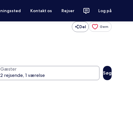
tningssted
Kontakt os
Rejser
Log på
Del
Gem
Gæster
Søg