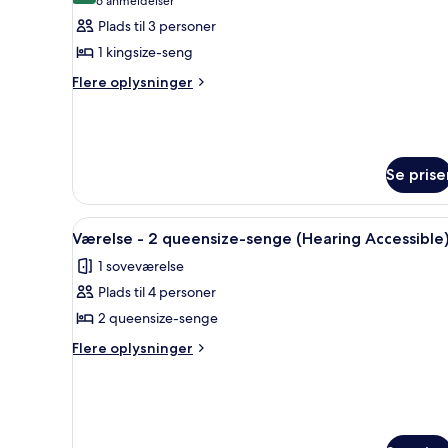
(6
6 anmeldelser
sovesofa
af
anmeldelser)
Plads til 3 personer
Værelse
1 kingsize-seng
-
Flere
Flere oplysninger
1
oplysninger
kingsize-
om
seng
Værelse
-
-
1
Se prise
søudsigt
kingsize-
seng
-
Indlæs
Et hotelværelse med to senge, 
8
Værelse - 2 queensize-senge (Hearing Accessible
søudsigt
alle
1 soveværelse
billeder
Plads til 4 personer
af
Værelse
2 queensize-senge
-
Flere
Flere oplysninger
2
oplysninger
om
queensize-
Værelse
senge
-
(Hearing
2