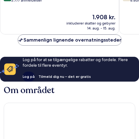
ud
ud
3.777 anmeldelser
8.86
af
af
10,
10,
Prisen
1.908 kr.
Fremragende,
Godt,
er
3.777
8.867
inkluderer skatter og gebyrer
1.908 kr.
anmeldelser
anmelde
14. aug. - 15. aug.
Sammenlign lignende overnatningssteder
Log på for at se tilgængelige rabatter og fordele. Flere
fordele til flere eventyr.
Log på
Tilmeld dig nu – det er gratis
Om området