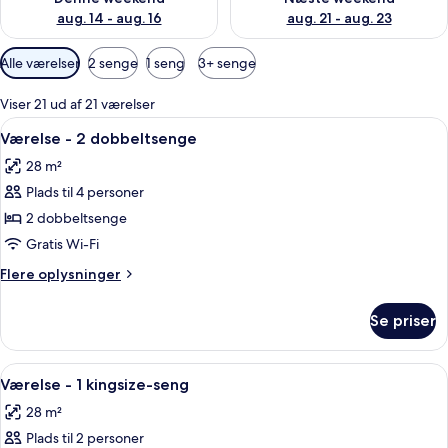
aug. 14 - aug. 16
aug. 21 - aug. 23
Tilgængelige
Alle værelser
2 senge
1 seng
3+ senge
filtre
for
Viser 21 ud af 21 værelser
værelser
Indlæs
Et hotelværelse med to senge, en sofa,
8
Værelse - 2 dobbeltsenge
alle
28 m²
billeder
Plads til 4 personer
af
Værelse
2 dobbeltsenge
-
Gratis Wi-Fi
2
Flere
Flere oplysninger
dobbeltsenge
oplysninger
om
Se priser
Værelse
-
2
Indlæs
Et hotelværelse med en stor seng, et s
4
dobbeltsenge
Værelse - 1 kingsize-seng
alle
28 m²
billeder
Plads til 2 personer
af