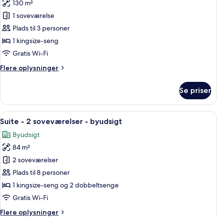
130 m²
billeder
1 soveværelse
af
Presidential-
Plads til 3 personer
suite
1 kingsize-seng
Gratis Wi-Fi
Flere
Flere oplysninger
oplysninger
om
Se priser
Presidential-
suite
Indlæs
Et værelse med en sofa, en lampe og e
7
Suite - 2 soveværelser - byudsigt
alle
Byudsigt
billeder
84 m²
af
Suite
2 soveværelser
-
Plads til 8 personer
2
1 kingsize-seng og 2 dobbeltsenge
soveværelser
Gratis Wi-Fi
-
Flere
Flere oplysninger
byudsigt