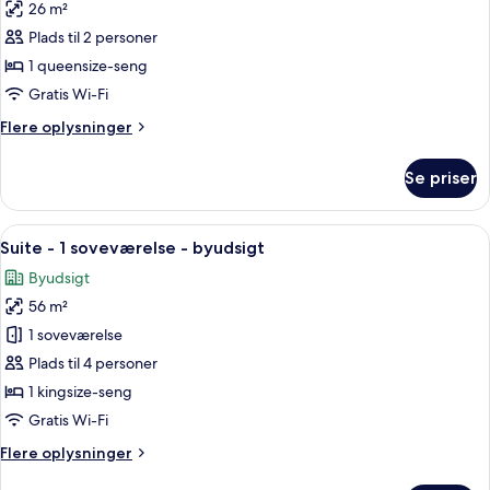
26 m²
seng
billeder
Plads til 2 personer
af
Værelse
1 queensize-seng
-
Gratis Wi-Fi
1
Flere
Flere oplysninger
queensize-
oplysninger
seng
om
Se priser
Værelse
-
1
Indlæs
Et værelse med en sofa, en lampe og e
9
queensize-
Suite - 1 soveværelse - byudsigt
alle
seng
Byudsigt
billeder
56 m²
af
Suite
1 soveværelse
-
Plads til 4 personer
1
1 kingsize-seng
soveværelse
Gratis Wi-Fi
-
Flere
Flere oplysninger
byudsigt
oplysninger