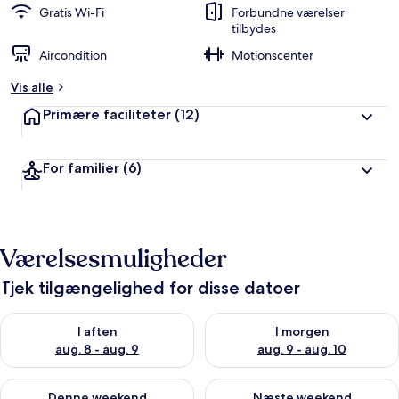
Gratis Wi-Fi
Forbundne værelser
tilbydes
Aircondition
Motionscenter
Vis alle
Primære faciliteter
(12)
For familier
(6)
Værelsesmuligheder
Tjek tilgængelighed for disse datoer
Tjek tilgængelighed for i aften aug. 8 - aug. 9
Tjek tilgængelighed for i morg
I aften
I morgen
aug. 8 - aug. 9
aug. 9 - aug. 10
Tjek tilgængelighed for denne weekend aug. 14 - aug. 16
Tjek tilgængelighed for næste
Denne weekend
Næste weekend