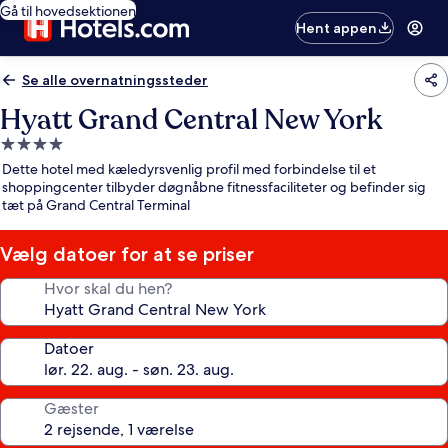
Gå til hovedsektionen
Hent appen
Se alle overnatningssteder
Hyatt Grand Central New York
4.0-
stjernet
Dette hotel med kæledyrsvenlig profil med forbindelse til et
overnatningssted
shoppingcenter tilbyder døgnåbne fitnessfaciliteter og befinder sig
tæt på Grand Central Terminal
Vælg datoer for at se priser
Hvor skal du hen?
Datoer
Gæster