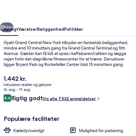
New
York
rige
Næste
120+
Oversigt
Værelser
Beliggenhed
Politikker
Hyatt Grand Central New York tilbyder en fantastisk beliggenhed,
mindre end 10 minutters gang fra Grand Central Terminal og 5th
Avenue. Gæster kan få lidt at spise i kaffebaren/caféen og lægge
vejen forbi det døgnåbne fitnesscenter for at træne. Derudover
ligger Bryant Park og Rockefeller Center blot 15 minutters gang
væk. Rejsende er glade for den centrale beliggenhed og områdets
seværdigheder en kort gåtur fra offentlig transport: 5 Av
Den
1.442 kr.
Subwaystation (W. 42nd St.) ligger 6 minutter derfra og 42 St. -
nuværende
inkluderer skatter og gebyrer
Bryant Pk. Subwaystation 9 minutter væk.
pris
16. aug. - 17. aug.
Pool
er
Anmeldelser
Rigtig godt
8,4
Vis alle 7.532 anmeldelser
1.442 kr.
8,4 ud af 10.
Populære faciliteter
Kæledyrsvenligt
Mulighed for parkering