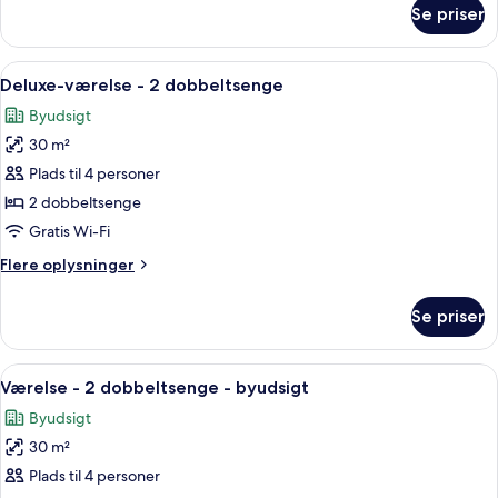
om
Se priser
Suite
-
1
Indlæs
Et hotelværelse med to senge, et skriv
7
soveværelse
Deluxe-værelse - 2 dobbeltsenge
alle
-
Byudsigt
byudsigt
billeder
30 m²
af
Deluxe-
Plads til 4 personer
værelse
2 dobbeltsenge
-
Gratis Wi-Fi
2
Flere
Flere oplysninger
dobbeltsenge
oplysninger
om
Se priser
Deluxe-
værelse
-
Indlæs
Et hotelværelse med to senge, en sofa,
5
2
Værelse - 2 dobbeltsenge - byudsigt
alle
dobbeltsenge
Byudsigt
billeder
30 m²
af
Værelse
Plads til 4 personer