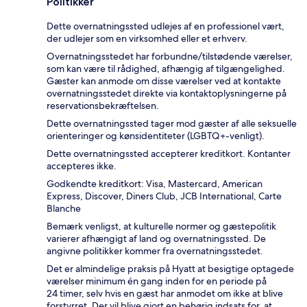
Politikker
Dette overnatningssted udlejes af en professionel vært,
der udlejer som en virksomhed eller et erhverv.
Overnatningsstedet har forbundne/tilstødende værelser,
som kan være til rådighed, afhængig af tilgængelighed.
Gæster kan anmode om disse værelser ved at kontakte
overnatningsstedet direkte via kontaktoplysningerne på
reservationsbekræftelsen.
Dette overnatningssted tager mod gæster af alle seksuelle
orienteringer og kønsidentiteter (LGBTQ+-venligt).
Dette overnatningssted accepterer kreditkort. Kontanter
accepteres ikke.
Godkendte kreditkort: Visa, Mastercard, American
Express, Discover, Diners Club, JCB International, Carte
Blanche
Bemærk venligst, at kulturelle normer og gæstepolitik
varierer afhængigt af land og overnatningssted. De
angivne politikker kommer fra overnatningsstedet.
Det er almindelige praksis på Hyatt at besigtige optagede
værelser minimum én gang inden for en periode på
24 timer, selv hvis en gæst har anmodet om ikke at blive
forstyrret. Der vil blive gjort en behørig indsats for, at