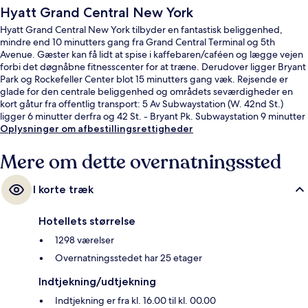
Hyatt Grand Central New York
Hyatt Grand Central New York tilbyder en fantastisk beliggenhed,
mindre end 10 minutters gang fra Grand Central Terminal og 5th
Avenue. Gæster kan få lidt at spise i kaffebaren/caféen og lægge vejen
forbi det døgnåbne fitnesscenter for at træne. Derudover ligger Bryant
Park og Rockefeller Center blot 15 minutters gang væk. Rejsende er
glade for den centrale beliggenhed og områdets seværdigheder en
kort gåtur fra offentlig transport: 5 Av Subwaystation (W. 42nd St.)
ligger 6 minutter derfra og 42 St. - Bryant Pk. Subwaystation 9 minutter
væk.
Oplysninger om afbestillingsrettigheder
Mere om dette overnatningssted
I korte træk
Hotellets størrelse
1298 værelser
Overnatningsstedet har 25 etager
Indtjekning/udtjekning
Indtjekning er fra kl. 16.00 til kl. 00.00