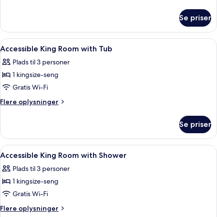
oplysninger
om
Se priser
Suite
-
2
Indlæs
Et hotelværelse med en stor seng, et s
10
soveværelser
Accessible King Room with Tub
alle
-
Plads til 3 personer
byudsigt
billeder
1 kingsize-seng
af
Accessible
Gratis Wi-Fi
King
Flere
Flere oplysninger
Room
oplysninger
om
with
Se priser
Accessible
Tub
King
Room
Indlæs
Et hotelværelse med en stor seng, et 
12
with
Accessible King Room with Shower
alle
Tub
Plads til 3 personer
billeder
1 kingsize-seng
af
Accessible
Gratis Wi-Fi
King
Flere
Flere oplysninger
Room
oplysninger