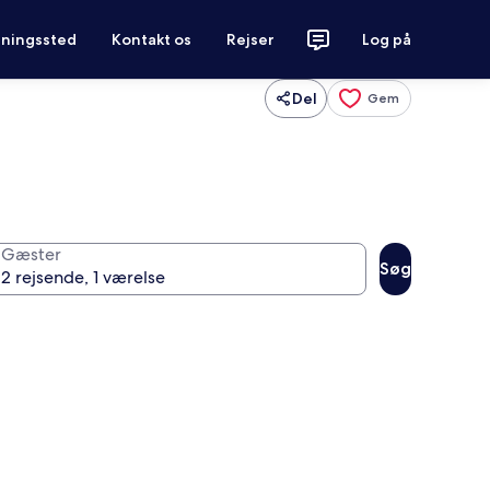
tningssted
Kontakt os
Rejser
Log på
Del
Gem
Gæster
Søg