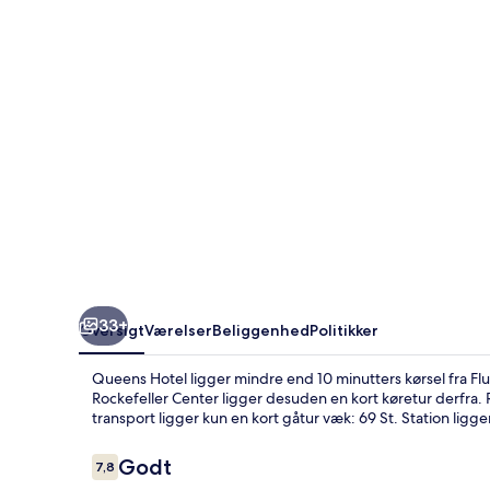
33+
Oversigt
Værelser
Beliggenhed
Politikker
Queens Hotel ligger mindre end 10 minutters kørsel fra F
Rockefeller Center ligger desuden en kort køretur derfra. 
transport ligger kun en kort gåtur væk: 69 St. Station ligge
Anmeldelser
Godt
7,8
7,8 ud af 10.