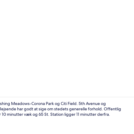
Siddeområde
lushing Meadows-Corona Park og Citi Field. 5th Avenue og
Rejsende har godt at sige om stedets generelle forhold. Offentlig
r 10 minutter væk og 65 St. Station ligger 11 minutter derfra.
Overnatning