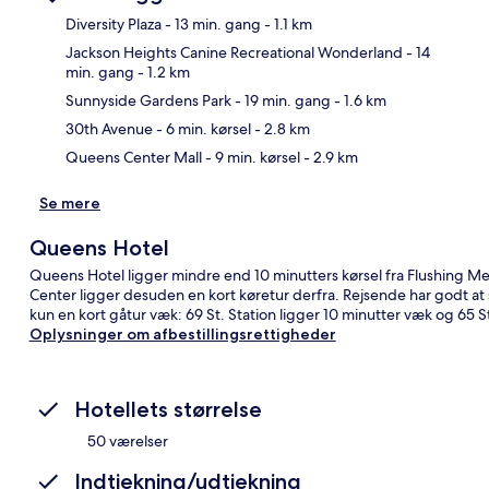
Diversity Plaza
- 13 min. gang
- 1.1 km
Jackson Heights Canine Recreational Wonderland
- 14
min. gang
- 1.2 km
Kor
Sunnyside Gardens Park
- 19 min. gang
- 1.6 km
30th Avenue
- 6 min. kørsel
- 2.8 km
Queens Center Mall
- 9 min. kørsel
- 2.9 km
Se mere
Queens Hotel
Queens Hotel ligger mindre end 10 minutters kørsel fra Flushing Me
Center ligger desuden en kort køretur derfra. Rejsende har godt at 
kun en kort gåtur væk: 69 St. Station ligger 10 minutter væk og 65 St.
Oplysninger om afbestillingsrettigheder
Hotellets størrelse
50 værelser
Indtjekning/udtjekning