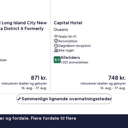
Capital
 Long Island City New
Capital Hotel
Hotel
lla District 6 Formerly
Queens
Queens
Gratis Wi-Fi
Aircondition
Døgnåben reception
Ikke-ryger
8.0
Alletiders
8,0
elser
ud
1.021 anmeldelser
af
10,
Prisen
Prisen
871 kr.
748 kr.
Alletiders,
er
er
1.021
inkluderer skatter og gebyrer
inkluderer skatter og gebyrer
871 kr.
748 kr.
anmeldelser
16. aug. - 17. aug.
16. aug. - 17. aug.
Sammenlign lignende overnatningssteder
r og fordele. Flere fordele til flere