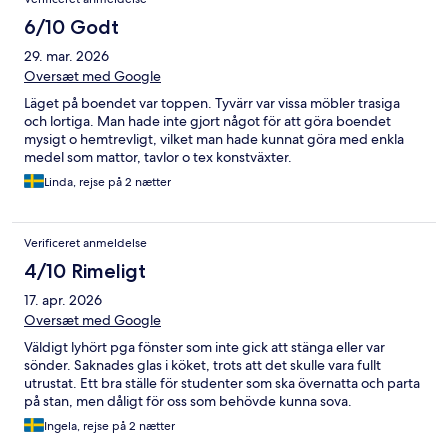
6/10 Godt
29. mar. 2026
Oversæt med Google
Läget på boendet var toppen. Tyvärr var vissa möbler trasiga
och lortiga. Man hade inte gjort något för att göra boendet
mysigt o hemtrevligt, vilket man hade kunnat göra med enkla
medel som mattor, tavlor o tex konstväxter.
Linda, rejse på 2 nætter
Verificeret anmeldelse
4/10 Rimeligt
17. apr. 2026
Oversæt med Google
Väldigt lyhört pga fönster som inte gick att stänga eller var
sönder. Saknades glas i köket, trots att det skulle vara fullt
utrustat. Ett bra ställe för studenter som ska övernatta och parta
på stan, men dåligt för oss som behövde kunna sova.
Ingela, rejse på 2 nætter