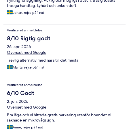
flyktingförläggning. Äcklig och mögligt i dusch, trasig toasits
trasiga handtag. Lyhört och unken doft.
Johan, rejse på 1 nat
Verificeret anmeldelse
8/10 Rigtig godt
26. apr. 2026
Oversæt med Google
Trevlig alternativ med nära till det mesta
Marita, rejse på 1 nat
Verificeret anmeldelse
6/10 Godt
2. jun. 2026
Oversæt med Google
Bra läge och vi hittade gratis parkering utanför boendet Vi
saknade en mikrovågsugn.
Anne, rejse på 1 nat