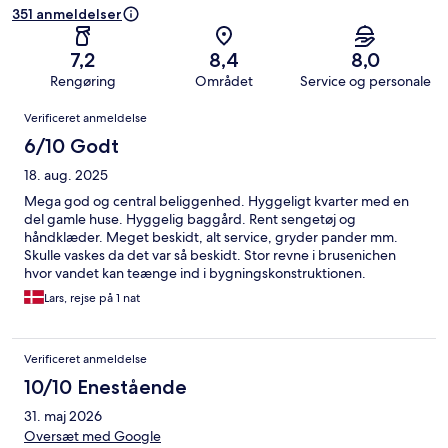
351 anmeldelser
7,2
8,4
8,0
Rengøring
Området
Service og personale
Anmeldelser
Verificeret anmeldelse
6/10 Godt
18. aug. 2025
Mega god og central beliggenhed. Hyggeligt kvarter med en
del gamle huse. Hyggelig baggård. Rent sengetøj og
håndklæder. Meget beskidt, alt service, gryder pander mm.
Skulle vaskes da det var så beskidt. Stor revne i brusenichen
hvor vandet kan teænge ind i bygningskonstruktionen.
Håndbremserne havde ingen holder.
Lars, rejse på 1 nat
Verificeret anmeldelse
10/10 Enestående
31. maj 2026
Oversæt med Google