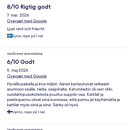
8/10 Rigtig godt
7. mar. 2026
Oversæt med Google
Ljust rent och fräscht
Sylva, rejse på 1 nat
Verificeret anmeldelse
6/10 Godt
5. maj 2026
Oversæt med Google
Hyvällä paikalla ja kiva miljöö. Äänet kantautuivat selkeästi
asuntoon sisälle, tieltä, sisäpihalta. Kahvinkeitin oli osin rikki,
suodatinpussikotelosta puuttui suppilo-osa. Kattilat ja
paistinpannu olivat siinä kunnossa, että pannu jäi käyttämättä ja
kattilat myös siinä ja siinä. Sänky oli hyvä.
Jarmo, rejse på 1 nat
Verificeret anmeldelse