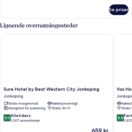
oplysninger
om
Se priser
Deluxe-
lejlighed
Lignende overnatningssteder
Sure Hotel by Best Western City Jonkoping
Vox Hote
Sure
Vox
Sure Hotel by Best Western City Jonkoping
Vox Ho
Hotel
Hotel
Jonkoping
Jonkop
by
Jonkopi
Gratis morgenmad
Kæledyrsvenligt
Kæledy
Best
Mulighed for parkering
Gratis Wi-Fi
Gratis
Western
City
8.0
8.8
Alletiders
Fant
8,0
8,8
Jonkoping
ud
ud
1.007 anmeldelser
2.87
Jonkoping
af
af
Prisen
659 kr.
10,
10,