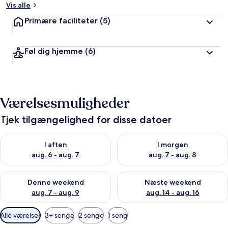
Vis alle
Primære faciliteter
(5)
Føl dig hjemme
(6)
Værelsesmuligheder
Tjek tilgængelighed for disse datoer
Tjek tilgængelighed for i aften aug. 6 - aug. 7
Tjek tilgængelighed for i morg
I aften
I morgen
aug. 6 - aug. 7
aug. 7 - aug. 8
Tjek tilgængelighed for denne weekend aug. 7 - aug. 9
Tjek tilgængelighed for næste
Denne weekend
Næste weekend
aug. 7 - aug. 9
aug. 14 - aug. 16
Tilgængelige
Alle værelser
3+ senge
2 senge
1 seng
filtre