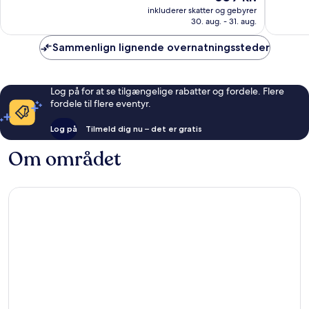
er
Alletiders,
Fantasti
inkluderer skatter og gebyrer
659 kr.
30. aug. - 31. aug.
1.007
2.870
anmeldelser
anmelde
Sammenlign lignende overnatningssteder
Log på for at se tilgængelige rabatter og fordele. Flere
fordele til flere eventyr.
Log på
Tilmeld dig nu – det er gratis
Om området