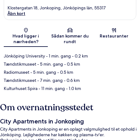
Klostergatan 18, Jonkoping, Jönköpings län, 55317
Åbn kort
Kort
Hvad ligger i
Sådan kommer du
Restauranter
nærheden?
rundt
Jönköping University
- 1 min. gang
- 0.2 km
Tændstikmuseet
- 5 min. gang
- 0.5 km
Radiomuseet
- 5 min. gang
- 0.5 km
Tændstikmuseet
- 7 min. gang
- 0.6 km
Kulturhuset Spira
- 11 min. gang
- 1.0 km
Om overnatningsstedet
City Apartments in Jonkoping
City Apartments in Jonkoping er en oplagt valgmulighed til et ophold i
Jönköping. Lejlighederne har køkken og plasma-tv'er.