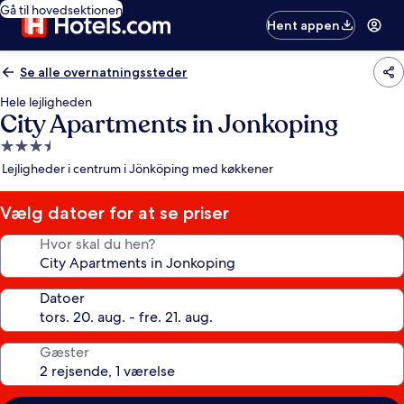
Gå til hovedsektionen
Hent appen
Se alle overnatningssteder
Hele lejligheden
City Apartments in Jonkoping
3.5-
stjernet
Lejligheder i centrum i Jönköping med køkkener
overnatningssted
Vælg datoer for at se priser
Hvor skal du hen?
Datoer
Gæster