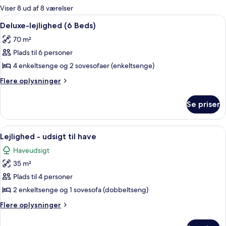
for
Viser 8 ud af 8 værelser
værelser
Indlæs
En moderne stue med trægulv, en sort 
4
Deluxe-lejlighed (6 Beds)
alle
70 m²
billeder
Plads til 6 personer
af
Deluxe-
4 enkeltsenge og 2 sovesofaer (enkeltsenge)
lejlighed
Flere
Flere oplysninger
(6
oplysninger
om
Beds)
Se priser
Deluxe-
lejlighed
(6
Indlæs
En rummelig stue med pejs, sofa, stol 
3
Beds)
Lejlighed - udsigt til have
alle
Haveudsigt
billeder
35 m²
af
Lejlighed
Plads til 4 personer
-
2 enkeltsenge og 1 sovesofa (dobbeltseng)
udsigt
Flere
Flere oplysninger
til
oplysninger
have
om