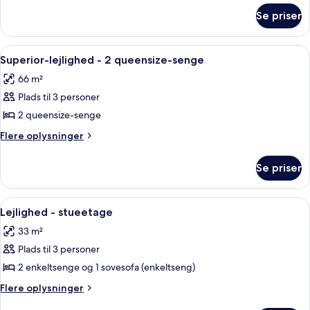
have
om
Se priser
Enkeltværelse
-
udsigt
Indlæs
En moderne stue med et hvidt spisebo
3
til
Superior-lejlighed - 2 queensize-senge
alle
have
66 m²
billeder
Plads til 3 personer
af
Superior-
2 queensize-senge
lejlighed
Flere
Flere oplysninger
-
oplysninger
om
2
Se priser
Superior-
queensize-
lejlighed
senge
-
Indlæs
Lejlighed - stueetage | Skrivebord, m
4
2
Lejlighed - stueetage
alle
queensize-
33 m²
senge
billeder
Plads til 3 personer
af
Lejlighed
2 enkeltsenge og 1 sovesofa (enkeltseng)
-
Flere
Flere oplysninger
stueetage
oplysninger