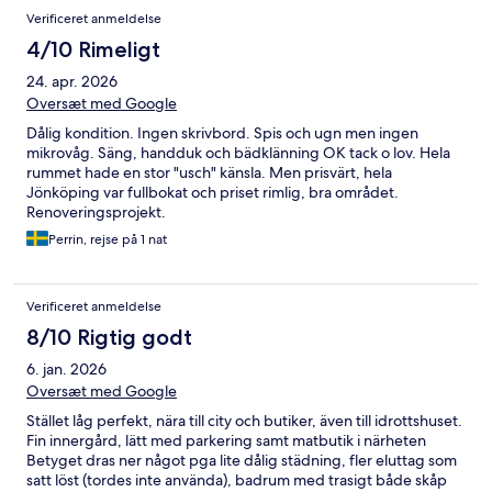
Verificeret anmeldelse
4/10 Rimeligt
24. apr. 2026
Oversæt med Google
Dålig kondition. Ingen skrivbord. Spis och ugn men ingen
mikrovåg. Säng, handduk och bädklänning OK tack o lov. Hela
rummet hade en stor "usch" känsla. Men prisvärt, hela
Jönköping var fullbokat och priset rimlig, bra området.
Renoveringsprojekt.
Perrin, rejse på 1 nat
Verificeret anmeldelse
8/10 Rigtig godt
6. jan. 2026
Oversæt med Google
Stället låg perfekt, nära till city och butiker, även till idrottshuset.
Fin innergård, lätt med parkering samt matbutik i närheten
Betyget dras ner något pga lite dålig städning, fler eluttag som
satt löst (tordes inte använda), badrum med trasigt både skåp