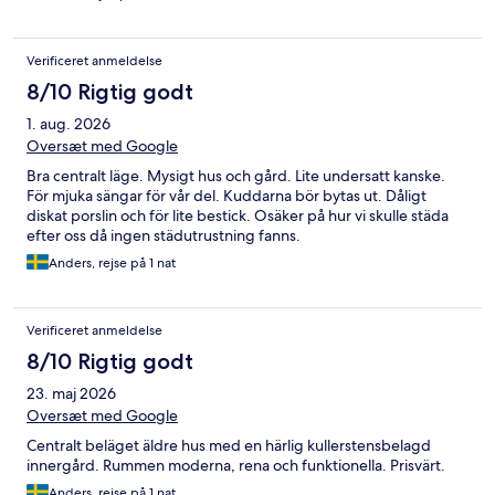
Verificeret anmeldelse
8/10 Rigtig godt
1. aug. 2026
Oversæt med Google
Bra centralt läge. Mysigt hus och gård. Lite undersatt kanske.
För mjuka sängar för vår del. Kuddarna bör bytas ut. Dåligt
diskat porslin och för lite bestick. Osäker på hur vi skulle städa
efter oss då ingen städutrustning fanns.
Anders, rejse på 1 nat
Verificeret anmeldelse
8/10 Rigtig godt
23. maj 2026
Oversæt med Google
Centralt beläget äldre hus med en härlig kullerstensbelagd
innergård. Rummen moderna, rena och funktionella. Prisvärt.
Anders, rejse på 1 nat