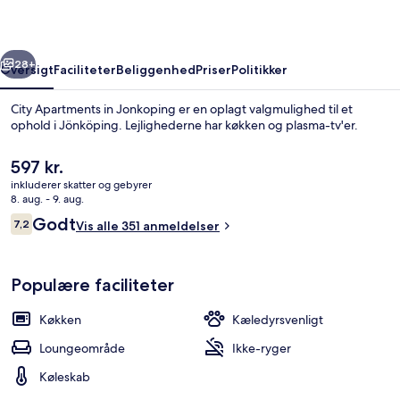
rige
Næste
28+
Oversigt
Faciliteter
Beliggenhed
Priser
Politikker
City Apartments in Jonkoping er en oplagt valgmulighed til et
ophold i Jönköping. Lejlighederne har køkken og plasma-tv'er.
Den
597 kr.
nuværende
inkluderer skatter og gebyrer
pris
8. aug. - 9. aug.
er
Anmeldelser
Godt
7,2
Vis alle 351 anmeldelser
597 kr.
7,2 ud af 10.
Deluxe-lejlighed (6 Beds) | Skrivebor
Populære faciliteter
Køkken
Kæledyrsvenligt
Loungeområde
Ikke-ryger
Køleskab