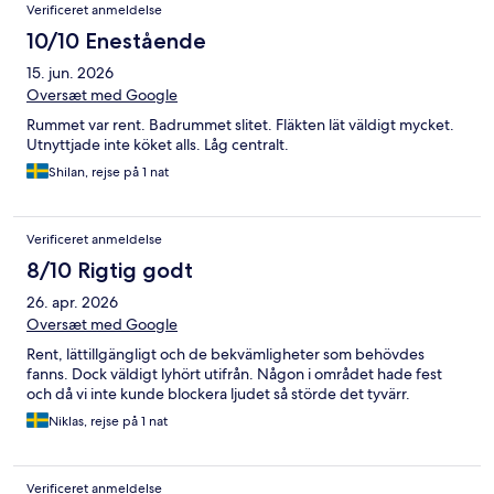
Verificeret anmeldelse
10/10 Enestående
15. jun. 2026
Oversæt med Google
Rummet var rent. Badrummet slitet. Fläkten lät väldigt mycket.
Utnyttjade inte köket alls. Låg centralt.
Shilan, rejse på 1 nat
Verificeret anmeldelse
8/10 Rigtig godt
26. apr. 2026
Oversæt med Google
Rent, lättillgängligt och de bekvämligheter som behövdes
fanns. Dock väldigt lyhört utifrån. Någon i området hade fest
och då vi inte kunde blockera ljudet så störde det tyvärr.
Niklas, rejse på 1 nat
Verificeret anmeldelse