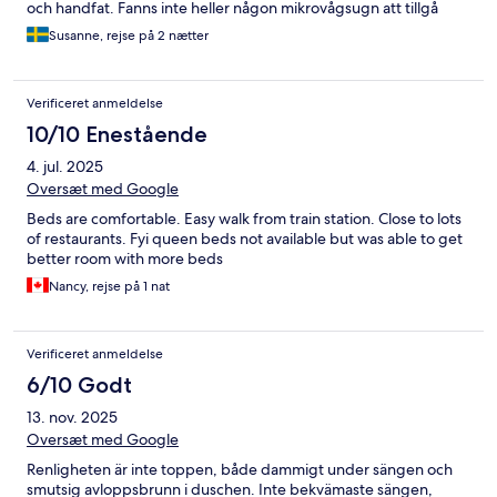
och handfat. Fanns inte heller någon mikrovågsugn att tillgå
trots att det utlovas i beskrivning.
Susanne, rejse på 2 nætter
Verificeret anmeldelse
10/10 Enestående
4. jul. 2025
Oversæt med Google
Beds are comfortable. Easy walk from train station. Close to lots
of restaurants. Fyi queen beds not available but was able to get
better room with more beds
Nancy, rejse på 1 nat
Verificeret anmeldelse
6/10 Godt
13. nov. 2025
Oversæt med Google
Renligheten är inte toppen, både dammigt under sängen och
smutsig avloppsbrunn i duschen. Inte bekvämaste sängen,